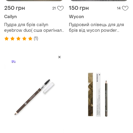
250 грн
150 грн
21
14
Cailyn
Wycon
Пудра для брів cailyn
Пудровий олівець для для
eyebrow duo( сша оригінал)
брів від wycon powder
тон 2 dark
pencil
(1)