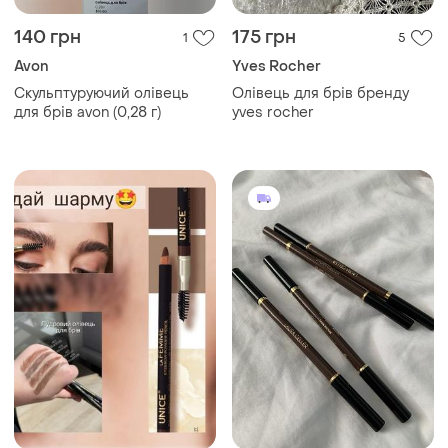
140 грн
175 грн
1
5
Avon
Yves Rocher
Скульптуруючий олівець
Олівець для брів бренду
для брів avon (0,28 г)
yves rocher