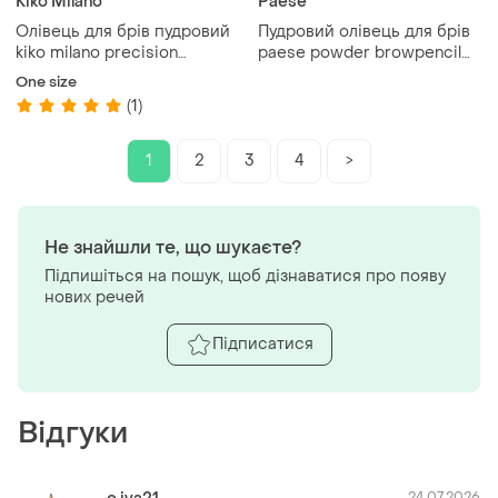
Kiko Milano
Paese
Олівець для брів пудровий
Пудровий олівець для брів
kiko milano precision
paese powder browpencil
eyebrow pencil
soft black
One size
(1)
1
2
3
4
>
Не знайшли те, що шукаєте?
Підпишіться на пошук, щоб дізнаватися про появу
нових речей
Підписатися
Відгуки
24.07.2026