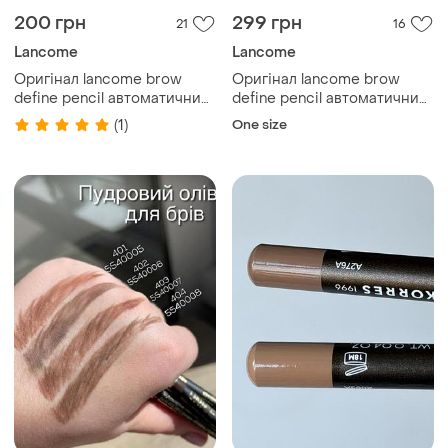
200 грн
299 грн
21
16
Lancome
Lancome
Оригінал lancome brow
Оригінал lancome brow
define pencil автоматичний
define pencil автоматичний
олівець для брів 05 light
олівець для брів 05 brun
(1)
One size
golden brown