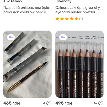
Kiko Milano
Givenchy
Пудровий олівець для брів
Олівець для брів givenchy
precision eyebrow pencil
eyebrow mister powder
kiko milano 06
pencil 03
(1)
465 грн
495 грн
4
16