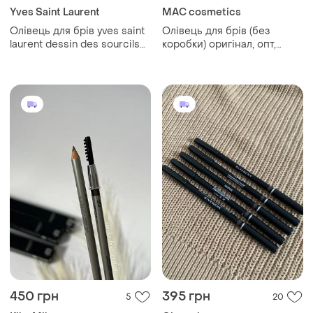
Yves Saint Laurent
MAC cosmetics
Олівець для брів yves saint
Олівець для брів (без
laurent dessin des sourcils
коробки) оригінал, опт,
eyebrow pencil 2 dark brown
дропшипінг
без коробки
450 грн
395 грн
5
20