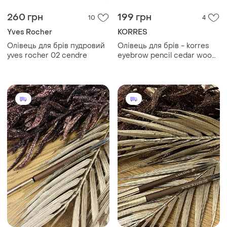
260 грн
199 грн
10
4
Yves Rocher
KORRES
Олівець для брів пудровий
Олівець для брів - korres
yves rocher 02 cendre
eyebrow pencil cedar wood
01 - dark shade (1.29g)