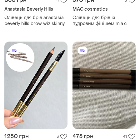
850 грн
570 грн
4
3
Anastasia Beverly Hills
MAC cosmetics
Олівець для брів anastasia
Олівець для брів із
beverly hills brow wiz skinny
пудровим фінішем m.a.c.
pencil soft brown, 0,085 г –
veluxe brow liner velvetstone
ультратонка точність та
без коробки 1.19 г
ідеальні брови
1250 грн
475 грн
3
41