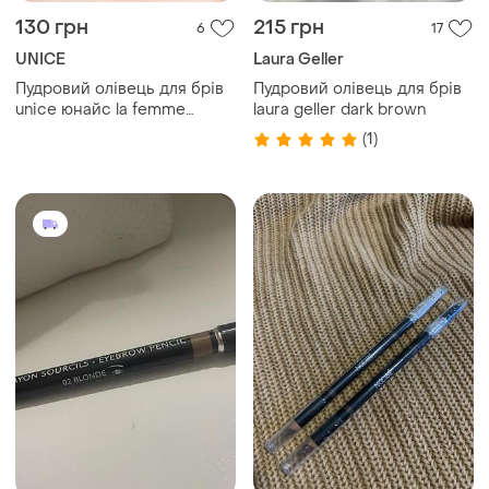
130 грн
215 грн
6
17
UNICE
Laura Geller
Пудровий олівець для брів
Пудровий олівець для брів
unice юнайс la femme
laura geller dark brown
відтінок 402 карандаш для
(1)
бровей туреччина