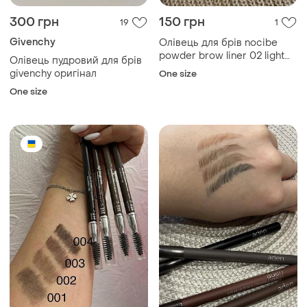
300 грн
150 грн
19
1
Givenchy
Олівець для брів nocibe
powder brow liner 02 light
Олівець пудровий для брів
brown
givenchy оригінал
One size
One size