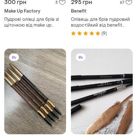
300 грн
295 грн
3
67
Make Up Factory
Benefit
Пудрові олівці для брів зі
Олівець для брів пудровий
щіточкою від make up
водостійкий від benefit
factory
gimme brow + volumizing
(9)
pencil