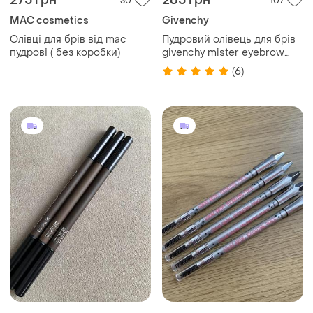
275 грн
265 грн
30
107
MAC cosmetics
Givenchy
Олівці для брів від mac
Пудровий олівець для брів
пудрові ( без коробки)
givenchy mister eyebrow
powder pencil
(6)