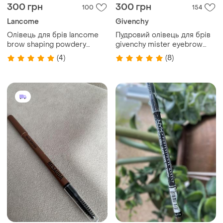
300 грн
300 грн
100
154
Lancome
Givenchy
Олівець для брів lancome
Пудровий олівець для брів
brow shaping powdery
givenchy mister eyebrow
pencilновий без коробки у
pencil powdery
(4)
(8)
відтінках