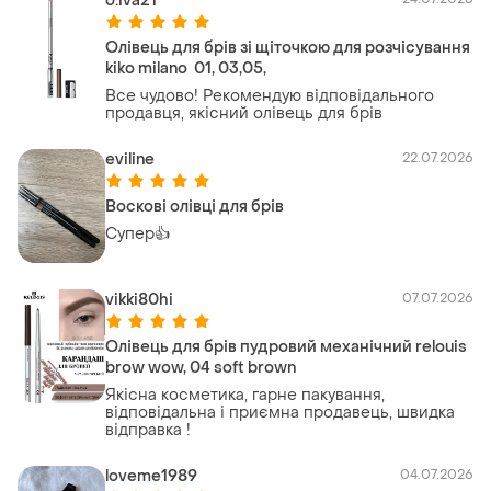
o.iva21
Олівець для брів зі щіточкою для розчісування
kiko milano 01, 03,05,
Все чудово! Рекомендую відповідального
продавця, якісний олівець для брів
eviline
22.07.2026
Воскові олівці для брів
Супер👍
vikki80hi
07.07.2026
Олівець для брів пудровий механічний relouis
brow wow, 04 soft brown
Якісна косметика, гарне пакування,
відповідальна і приємна продавець, швидка
відправка !
loveme1989
04.07.2026