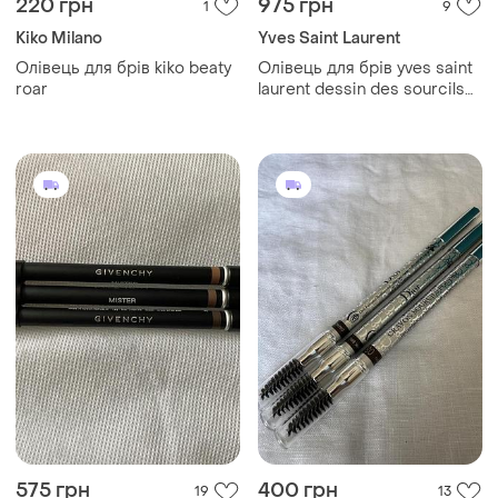
220 грн
975 грн
1
9
Kiko Milano
Yves Saint Laurent
Олівець для брів kiko beaty
Олівець для брів yves saint
roar
laurent dessin des sourcils
eyebrow pencil 2 dark brown
без коробки 1.3 г
575 грн
400 грн
19
13