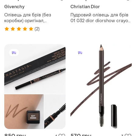
Givenchy
Christian Dior
Олівець для брів (без
Пудровий олівець для брів
коробки) оригінал,
01 032 dior diorshow crayon
дропшипінг (вартість за
sourcils poudre
(2)
домовленістю)