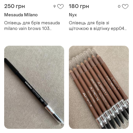
250 грн
180 грн
9
0
Mesauda Milano
Nyx
Олівець для брів mesauda
Олівець для брів зі
milano vain brows 103
щіточкою в відтінку epp04
auburn
caramel (світло-
коричневий) nyx
professional makeup
eyebrow powder pencil