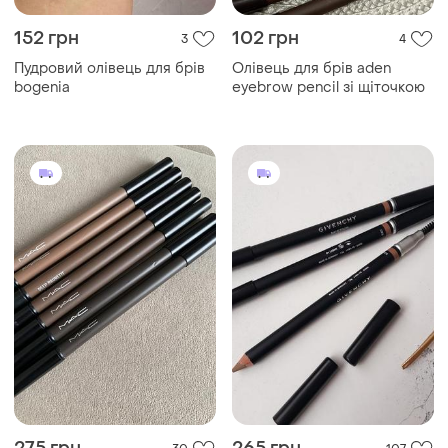
152 грн
102 грн
3
4
Пудровий олівець для брів
Олівець для брів aden
bogenia
eyebrow pencil зі щіточкою