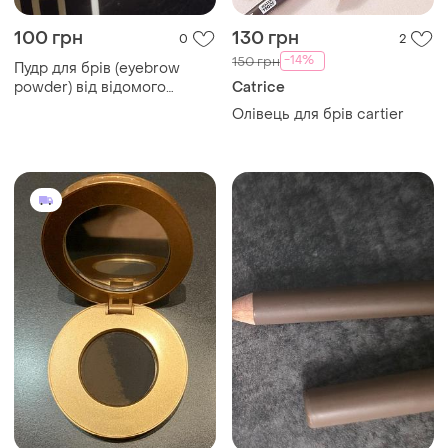
100 грн
130 грн
0
2
-14%
150 грн
Пудр для брів (eyebrow
powder) від відомого
Catrice
американського бренду nyx
Олівець для брів cartier
professional makeup.