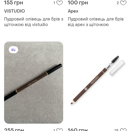
155 грн
100 грн
1
2
ViSTUDIO
Apex
Пудровий олівець для брів з
Пудровий олівець для брів
щіточкою від vistudio
від apex з щіточкою
255 грн
160 грн
1
25