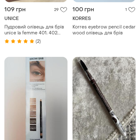
109 грн
100 грн
29
1
UNICE
KORRES
Пудровий олівець для брів
Korres eyebrow pencil cedar
unice la femme 401; 402;
wood олівець для брів
403; - 1,8 г
(2)