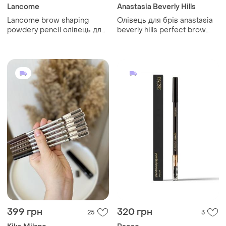
Lancome
Anastasia Beverly Hills
Lancome brow shaping
Олівець для брів anastasia
powdery pencil олівець для
beverly hills perfect brow
брів 05 chestnut оригинал
pencil blonde без коробки
карандаш для бровей
0.85 г
399 грн
320 грн
25
3