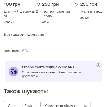
100 грн
250 грн
250 грн
1
1
Дитячий шампунь 2
Тестер туалетна
Туалетна вода
в1
-вода
60 мл
400 мл
60 мл
Всі товари продавця
Поділитися:
Оформлюйте підписку SMART
Отримайте замовлення з безкоштовною
доставкою
Також шукають:
Лезо для бритви
Косметика після гоління