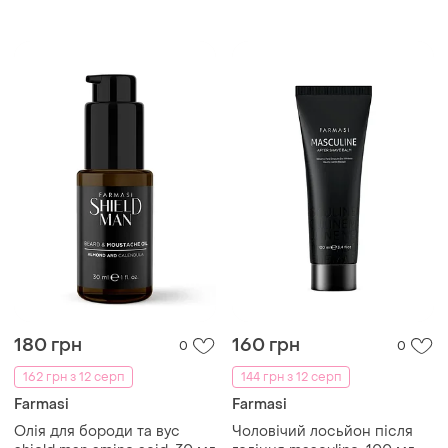
180 грн
160 грн
0
0
162 грн з 12 серп
144 грн з 12 серп
Farmasi
Farmasi
Олія для бороди та вус
Чоловічий лосьйон після