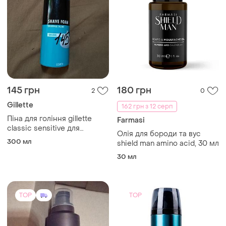
145 грн
180 грн
2
0
Gillette
162 грн з 12 серп
Піна для гоління gillette
Farmasi
classic sensitive для
Олія для бороди та вус
чутливої шкіри 300 мл
300 мл
shield man amino acid, 30 мл
30 мл
TOP
TOP