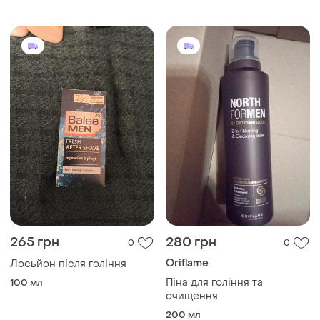
265 грн
280 грн
0
0
Oriflame
Лосьйон після гоління
Піна для гоління та
100 мл
очищення
200 мл