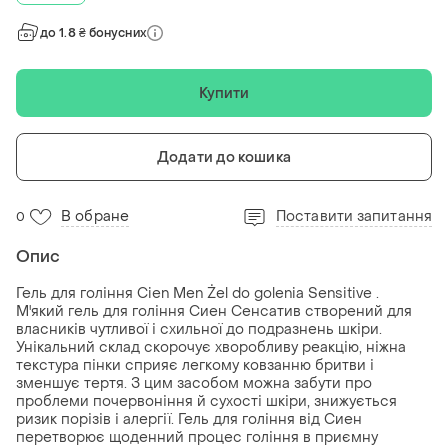
до 1.8 ₴ бонусних
Купити
Додати до кошика
В обране
Поставити запитання
0
Опис
Гель для гоління Cien Men Żel do golenia Sensitive .
М'який гель для гоління Сиен Сенсатив створений для
власників чутливої і схильної до подразнень шкіри.
Унікальний склад скорочує хворобливу реакцію, ніжна
текстура пінки сприяє легкому ковзанню бритви і
зменшує тертя. З цим засобом можна забути про
проблеми почервоніння й сухості шкіри, знижується
ризик порізів і алергії. Гель для гоління від Сиен
перетворює щоденний процес гоління в приємну