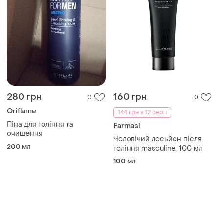
280 грн
160 грн
0
0
Oriflame
144 грн з 12 серп
Піна для гоління та
Farmasi
очищення
Чоловічий лосьйон після
200 мл
гоління masculine, 100 мл
100 мл