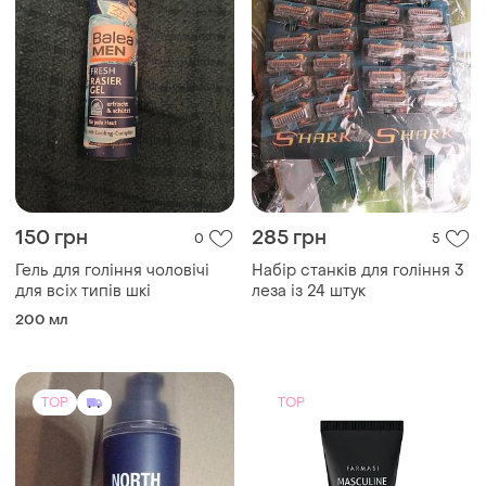
150 грн
285 грн
0
5
Гель для гоління чоловічі
Набір станків для гоління 3
для всіх типів шкі
леза із 24 штук
200 мл
TOP
TOP