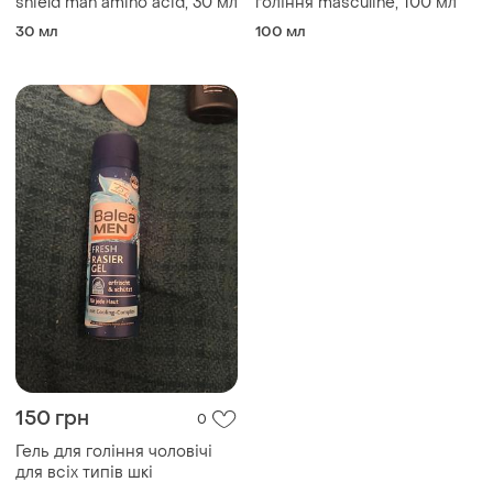
shield man amino acid, 30 мл
гоління masculine, 100 мл
30 мл
100 мл
150 грн
0
Гель для гоління чоловічі
для всіх типів шкі