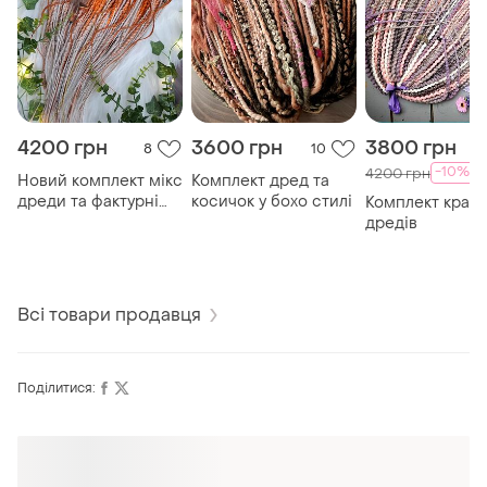
4200 грн
3600 грн
3800 грн
8
10
-10%
4200 грн
Новий комплект мікс
Комплект дред та
дреди та фактурні
косичок у бохо стилі
Комплект краф
коси
дредів
Всі товари продавця
Поділитися:
Оформлюйте підписку SMART
Отримайте замовлення з безкоштовною