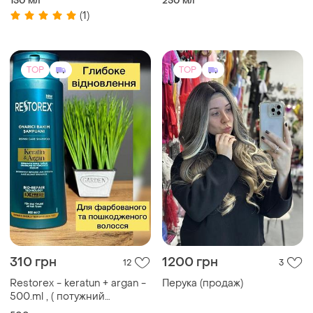
310 грн
1200 грн
12
3
Restorex - keratun + argan -
Перука (продаж)
500.ml , ( потужний
шампунь для відновлення
500 мл
волосся ) .
TOP
TOP
1999 грн
3450 грн
8
144