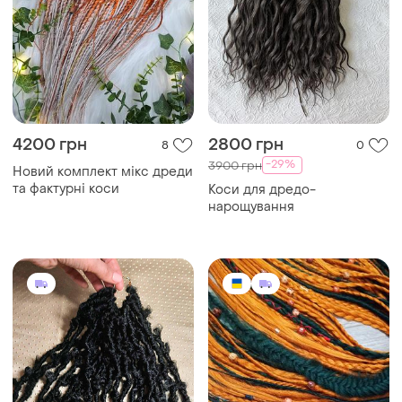
4200 грн
2800 грн
8
0
-29%
3900 грн
Новий комплект мікс дреди
та фактурні коси
Коси для дредо-
нарощування