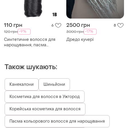
110 грн
2500 грн
6
8
-9%
-17%
120 грн
3000 грн
Синтетичне волосся для
Дредо кучері
нарощування, пасма
волосся, синтетичні кучері
24 дюйми
Також шукають:
Канекалони
Шиньйони
Косметика для волосся в Ужгород
Корейська косметика для волосся
Пасма кольорового волосся для нарощування