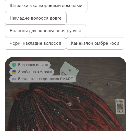
Шпильки з кольоровими локонами
Накладне волосся довге
Волосся для нарощування русяве
Чорні накладне волосся
Канекалон омбре коси
Безпечна оплата
Зроблено в Україні
Безкоштовна доставка SMART