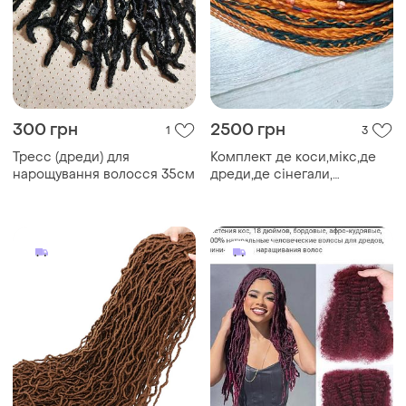
300 грн
2500 грн
1
3
Тресс (дреди) для
Комплект де коси,мікс,де
нарощування волосся 35см
дреди,де сінегали,
афрокоси.