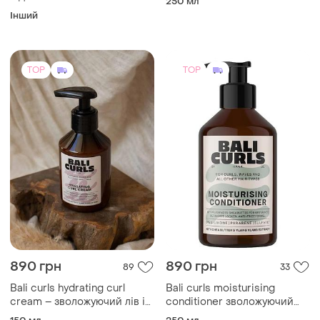
890 грн
890 грн
89
33
Bali curls hydrating curl
Bali curls moisturising
cream – зволожуючий лів ін
conditioner зволожуючий
крем для кучерів
кондиціонер
150 мл
250 мл
(1)
TOP
TOP