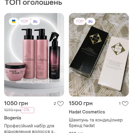
-2%
1070 грн
Hadat Cosmetics
Bogenia
Шампунь та кондиціонер
бренд hadat
Професійний набір для
відновлення волосся з
250 мл
олією марули від bogenia
Інший
TOP
TOP