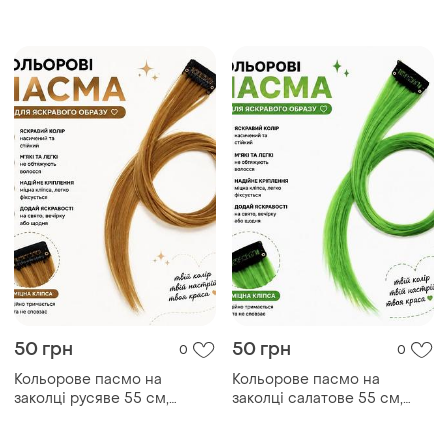
Кольорове пасмо на
Кольорове пасмо на
заколці русяве 55 см,
заколці салатове 55 см,
пасмо волосся на кліпсі,
пасмо волосся на кліпсі,
кольорова прядка для
кольорова прядка для
зачіски
зачіски
Завантажуйте додаток
Купуйте речі і спілкуйтесь у будь-якому місці
Як це працює?
Україна, 02121, місто Київ, Харківське шосе, будинок
201-203, літера 4Г
Політика конфіденційності
Договір-оферта