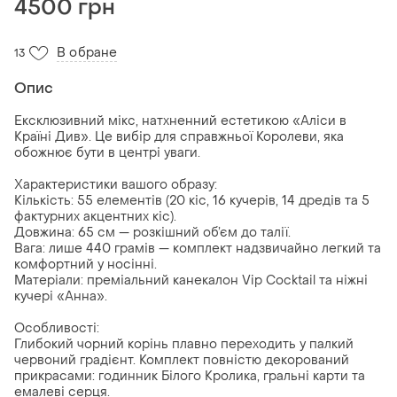
4500 грн
В обране
13
Опис
​Ексклюзивний мікс, натхненний естетикою «Аліси в
Країні Див». Це вибір для справжньої Королеви, яка
обожнює бути в центрі уваги.
​Характеристики вашого образу:
​Кількість: 55 елементів (20 кіс, 16 кучерів, 14 дредів та 5
фактурних акцентних кіс).
​Довжина: 65 см — розкішний об’єм до талії.
​Вага: лише 440 грамів — комплект надзвичайно легкий та
комфортний у носінні.
​Матеріали: преміальний канекалон Vip Cocktail та ніжні
кучері «Анна».
​Особливості:
Глибокий чорний корінь плавно переходить у палкий
червоний градієнт. Комплект повністю декорований
прикрасами: годинник Білого Кролика, гральні карти та
емалеві серця.