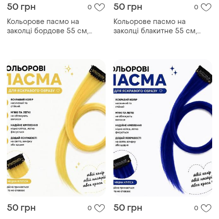
50 грн
50 грн
0
0
Кольорове пасмо на
Кольорове пасмо на
заколці жовте 55 см, пасмо
заколці сине 55 см, пасмо
волосся на кліпсі,
волосся на кліпсі,
кольорова прядка для
кольорова прядка для
зачіски
зачіски