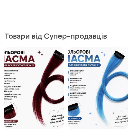
50 грн
50 грн
0
0
Кольорове пасмо на
Кольорове пасмо на
заколці бордове 55 см,
заколці блакитне 55 см,
пасмо волосся на кліпсі,
пасмо волосся на кліпсі,
кольорова прядка для
кольорова прядка для
зачіски
зачіски