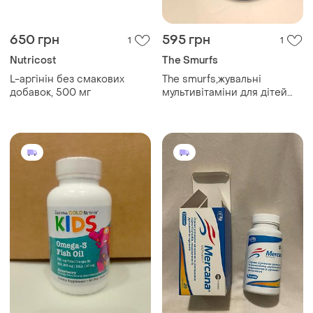
650 грн
595 грн
1
1
Nutricost
The Smurfs
L-аргінін без смакових
The smurfs,жувальні
добавок, 500 мг
мультивітаміни для дітей
від 3 р, зі смаком ягід