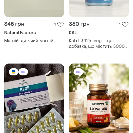
345 грн
350 грн
1
1
Natural Factors
KAL
Магній, дитячий магній
Kal d-3 125 mcg - це
добавка, що містить 5000
мо