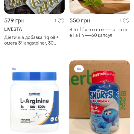
579 грн
550 грн
1
1
LIVESTA
S h i f f a h o m e --- b r o m
e l a i n ---60 капсул
Дієтична добавка "iq oil +
омега 3" langsteiner, 30
капсул