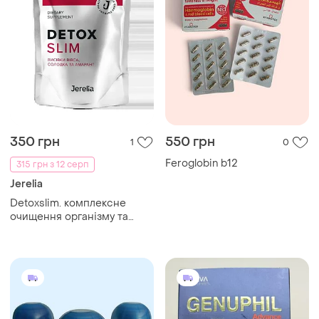
350 грн
550 грн
1
0
Feroglobin b12
315 грн з 12 серп
Jerelia
Detoxslim. комплексне
очищення організму та
зниження ваги