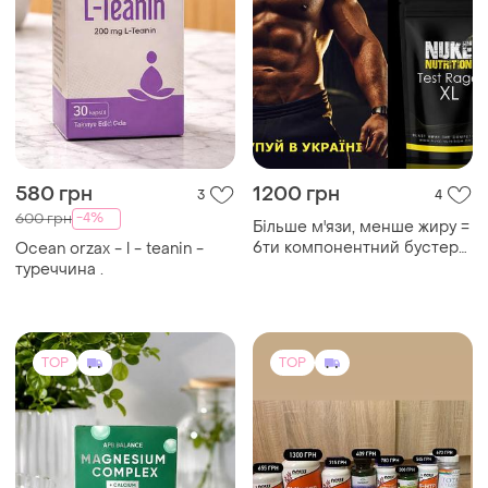
580 грн
1200 грн
3
4
-4%
600 грн
Більше м'язи, менше жиру =
6ти компонентний бустер
Ocean orzax - l - teanin -
тестостерону test rage xl
туреччина .
TOP
TOP