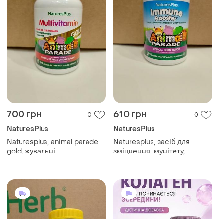
700 грн
610 грн
0
0
NaturesPlus
NaturesPlus
Naturesplus, animal parade
Naturesplus, засіб для
gold, жувальні
зміцнення імунітету,
мультивітаміни для дітей
тропічні ягоди, 90 шт
вишня, виноград і
апельсин, 60 шт