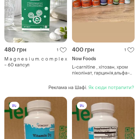
480 грн
400 грн
1
1
Now Foods
M a g n e s i u m. c o m p l e x
- 60 капсул
L-carnitine , хітозан, хром
піколінат, гарцинія,альфа-
ліпоєва добавки для
схуднення
Реклама на Шафі.
Як сюди потрапити?