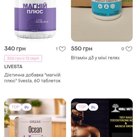
340 грн
550 грн
1
0
Вітамін д3 у міні гелях
306 грн з 12 серп
LIVESTA
Дієтична добавка "магній
плюс" livesta, 60 таблеток
TOP
TOP