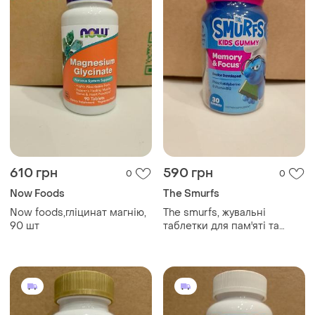
610 грн
590 грн
0
0
Now Foods
The Smurfs
Now foods,гліцинат магнію,
The smurfs, жувальні
90 шт
таблетки для пам'яті та
концентрації,для дітей від
4-х р зі смаком ягід