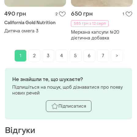
490 грн
650 грн
2
1
California Gold Nutrition
585 грн з 12 серп
Дитяча омега 3
Меркана капсули №20
дієтична добавка
1
2
3
4
5
6
7
>
Не знайшли те, що шукаєте?
Підпишіться на пошук, щоб дізнаватися про появу
нових речей
Підписатися
Відгуки