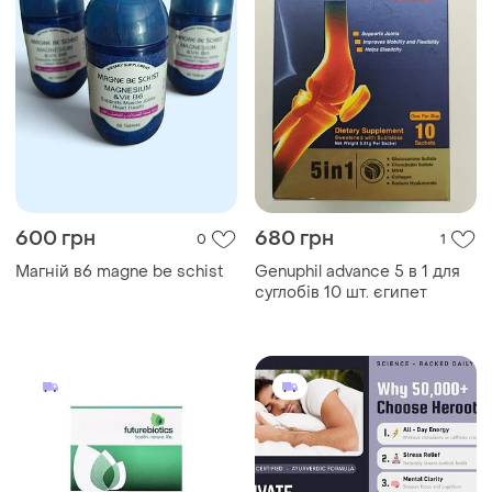
600 грн
680 грн
0
1
Магній в6 magne be schist
Genuphil advance 5 в 1 для
суглобів 10 шт. єгипет