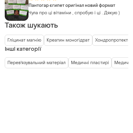
Пантогар єгипет оригінал новий формат
Чула про ці вітаміни , спробую і ці . Дякую )
Також шукають
Гліцинат магнію
Креатин моногідрат
Хондропротекто
Інші категорії
Перев'язувальний матеріал
Медичні пластирі
Медичні