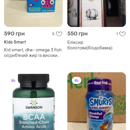
590 грн
550 грн
5
1
Kids Smart
Еліксир
болотова(біодобавка)
Kid smart, dha- omega 3 fish
oil,риб'ячий жир із високим
вмістом дгк та омега 3, зі
смаком фруктів