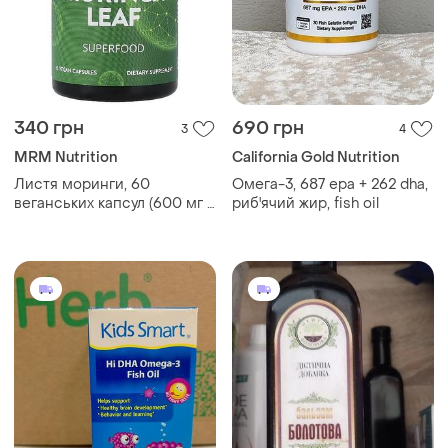
340 грн
690 грн
3
4
MRM Nutrition
California Gold Nutrition
Листя моринги, 60
Омега-3, 687 epa + 262 dha,
веганських капсул (600 мг у
риб'ячий жир, fish oil
капсулі)