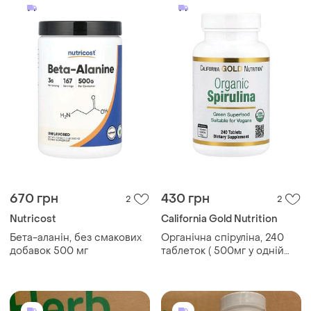
670 грн
430 грн
2
2
Nutricost
California Gold Nutrition
Бета-аланін, без смакових
Органічна спіруліна, 240
добавок 500 мг
таблеток ( 500мг у одній
таблетці)