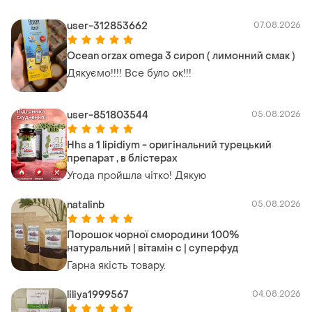
user-312853662
07.08.2026
Ocean orzax omega 3 сироп ( лимонний смак )
Дякуємо!!!! Все було ок!!!
user-851803544
05.08.2026
Hhs a 1 lipidiym - оригінальний турецький
препарат , в блістерах
Угода пройшла чітко! Дякую
natalinb
05.08.2026
Порошок чорної смородини 100%
натуральний | вітамін c | суперфуд
Гарна якість товару.
liliya1999567
04.08.2026