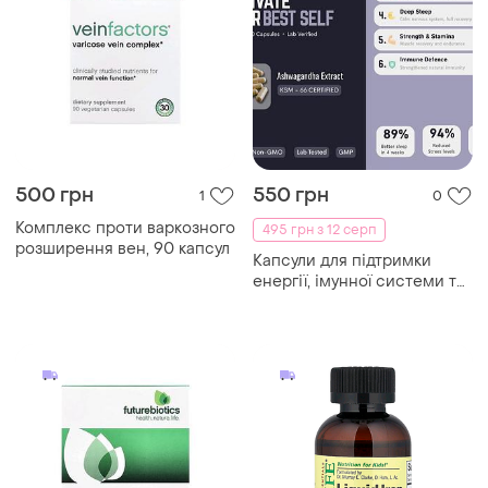
500 грн
550 грн
1
0
Комплекс проти варкозного
495 грн з 12 серп
розширення вен, 90 капсул
Капсули для підтримки
енергії, імунної системи та
управління стресом, індія,
60 шт