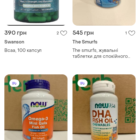
390 грн
545 грн
2
1
Swanson
The Smurfs
Всаа, 100 капсул
The smurfs, жувальні
таблетки для спокійного
сну, для дітей віком від 3-х
р