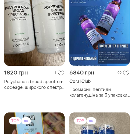
1820 грн
6840 грн
1
22
Coral Club
Polyphenols broad spectrum,
codeage, широкого спектра
Промарин пептиди
дії, 120 капсул
колагену,ціна за 3 упаковки,
курс на місяць, колаген,
колаген корал клаб,
морський колаген, питний
колаген ,курс на місяць
TOP
TOP