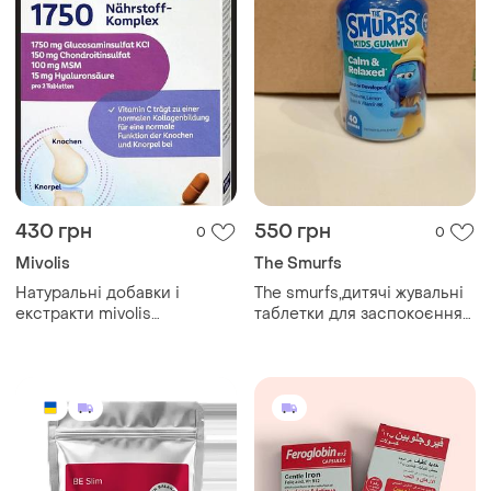
430 грн
550 грн
0
0
Mivolis
The Smurfs
Натуральні добавки і
The smurfs,дитячі жувальні
екстракти mivolis
таблетки для заспокоєння
глюкозамін 1750 +
та розслаблення, для дітей
хондроїтин + гіалурон для
від 3 -х р. зі смаком ягід,40
відновлення суглобів,
шт
хрящів, зв' язок, 40 таблеток
🇩🇪