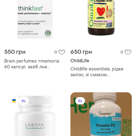
550 грн
650 грн
0
0
ChildLife
Brain perfumes +memoria
60 капсул. зазіб лня
Childlife essentials, рідке
концентрації увагу та
залізо, зі смаком
покращення пам'яті.
натуральних ягід, 118 мл (4
рідк. унції)