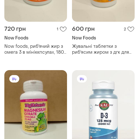
720 грн
600 грн
1
2
Now Foods
Now Foods
Now foods, риб'ячий жир з
Жувальні таблетки з
омега 3 в мініккпсулах, 180
риб'ясим жиром з дгк для
шт.
дітей, смачні фрукти