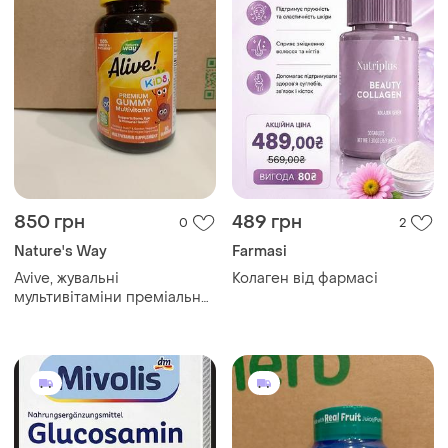
850 грн
489 грн
0
2
Nature's Way
Farmasi
Avive, жувальні
Колаген від фармасі
мультивітаміни преміальної
якості для дітей зі смаком
вишні, винограду та
апельсина, 90 шт