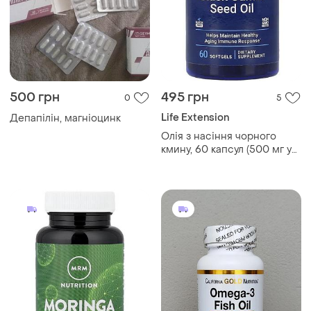
500 грн
495 грн
0
5
Life Extension
Депапілін, магніоцинк
Олія з насіння чорного
кмину, 60 капсул (500 мг у
капсулі)