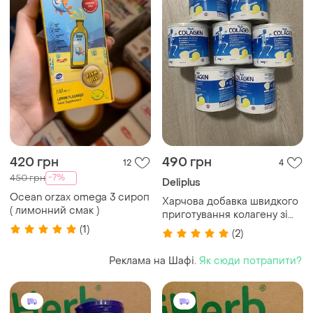
420 грн
490 грн
12
4
-7%
450 грн
Deliplus
Ocean orzax omega 3 сироп
Харчова добавка швидкого
( лимонний смак )
приготування колагену зі
смаком лимона deliplus
(1)
(2)
colagen
Реклама на Шафі.
Як сюди потрапити?