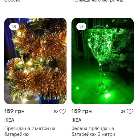
фреска
гірлянда на 3 метри на
батарейках
159 грн
159 грн
10
24
IKEA
IKEA
Гірлянда на 2 метри на
Зелена гірлянда на
батарейках
батарейках 3 метри