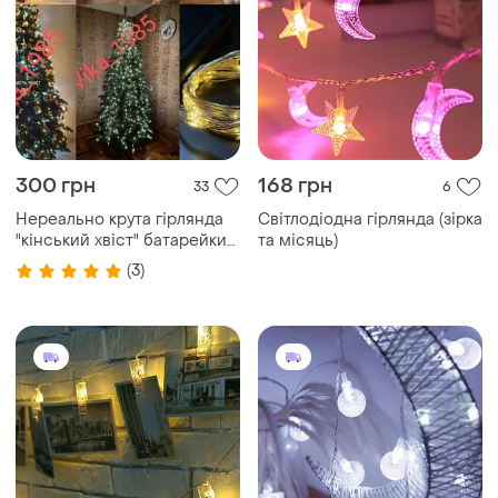
300 грн
168 грн
33
6
Нереально крута гірлянда
Світлодіодна гірлянда (зірка
"кінський хвіст" батарейки/
та місяць)
мережа/юсб
(3)