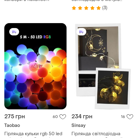
новорічна на ялинку та для
(3)
декору
275 грн
234 грн
60
16
Taobao
Sinsay
Гірлянда кульки rgb 50 led
Гірлянда світлодіодна