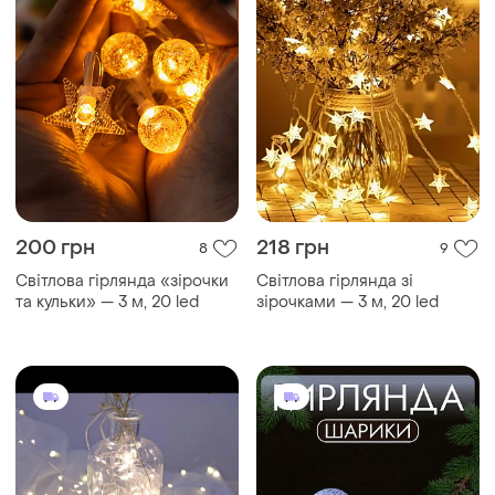
200 грн
218 грн
8
9
Світлова гірлянда «зірочки
Світлова гірлянда зі
та кульки» — 3 м, 20 led
зірочками — 3 м, 20 led