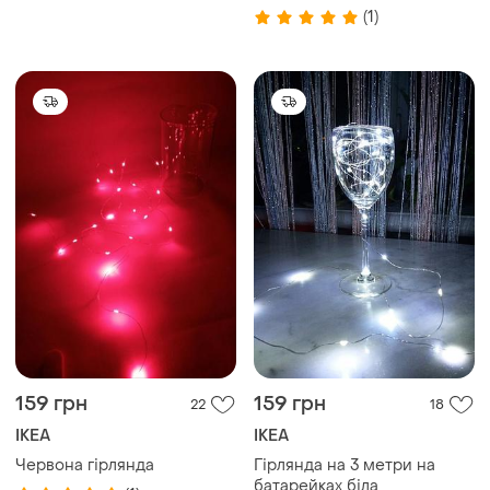
(1)
159 грн
159 грн
22
18
IKEA
IKEA
Червона гірлянда
Гірлянда на 3 метри на
батарейках біла