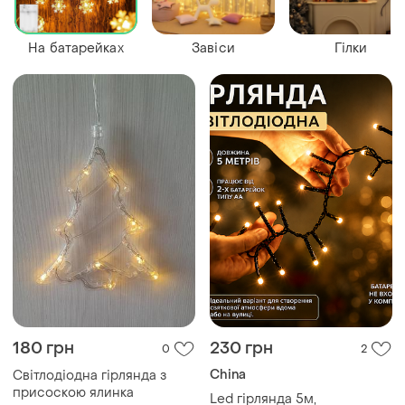
На батарейках
Завіси
Гілки
180 грн
230 грн
0
2
China
Світлодіодна гірлянда з
присоскою ялинка
Led гірлянда 5м,