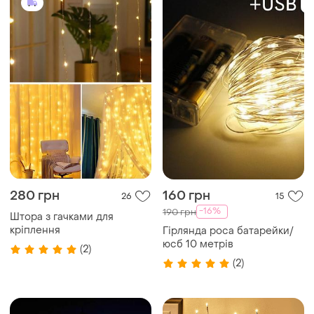
280 грн
160 грн
26
15
-16%
190 грн
Штора з гачками для
кріплення
Гірлянда роса батарейки/
юсб 10 метрів
(2)
(2)