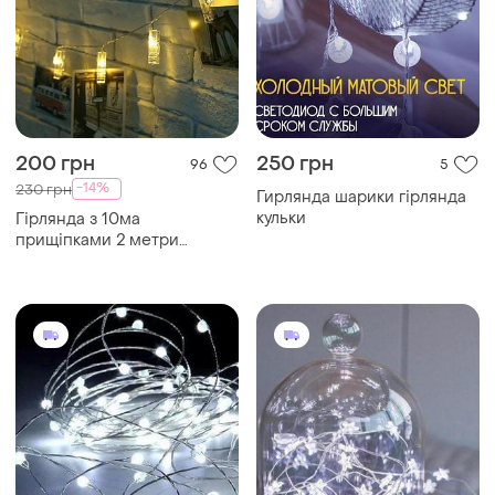
200 грн
250 грн
96
5
-14%
230 грн
Гирлянда шарики гірлянда
кульки
Гірлянда з 10ма
прищіпками 2 метри
довжина