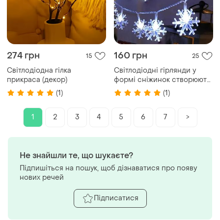
274 грн
160 грн
15
25
Світлодіодна гілка
Світлодіодні гірлянди у
прикраса (декор)
формі сніжинок створюють
атмосферу зимової казки.
(1)
(1)
1
2
3
4
5
6
7
>
Не знайшли те, що шукаєте?
Підпишіться на пошук, щоб дізнаватися про появу
нових речей
Підписатися