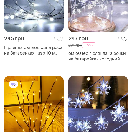
245 грн
247 грн
4
4
-16%
291 грн
Гірлянда світлодіодна роса
на батарейках і usb 10 м
6м 60 led гірлянда "зірочки"
білий
на батарейках холодний
білий