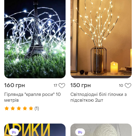
160 грн
150 грн
17
10
Гірлянда "крапля роси" 10
Світлодіодні білі гілочки з
метрів
підсвіткою 2шт
(1)