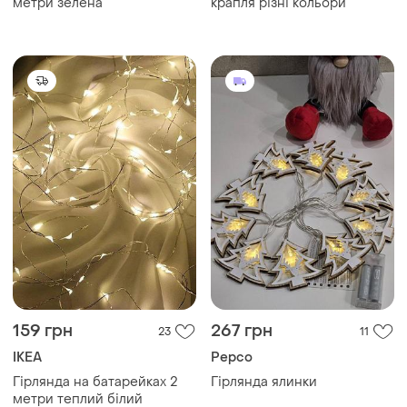
метри зелена
крапля різні кольори
159 грн
267 грн
23
11
IKEA
Pepco
Гірлянда на батарейках 2
Гірлянда ялинки
метри теплий білий