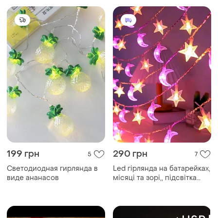
199 грн
290 грн
5
7
Светодиодная гирлянда в
Led гірлянда на батарейках,
виде ананасов
місяці та зорі,, підсвітка
зірки, місяць 🌙