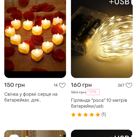
150 грн
160 грн
14
267
-12%
180 грн
Свічка у формі серця на
батарейках. для
Гірлянда "роса" 10 метрів
оформлення подарунків,
батарейки/usb
романтичних вечірок. 5
(1)
штук набір.