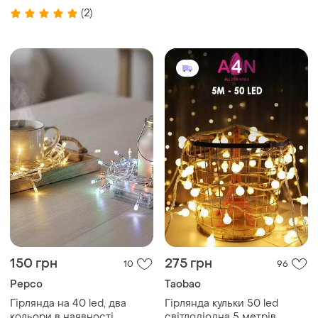
(2)
150 грн
275 грн
10
96
Pepco
Taobao
Гірлянда на 40 led, два
Гірлянда кульки 50 led
кольори в наявності
світлодіодна 5 метрів