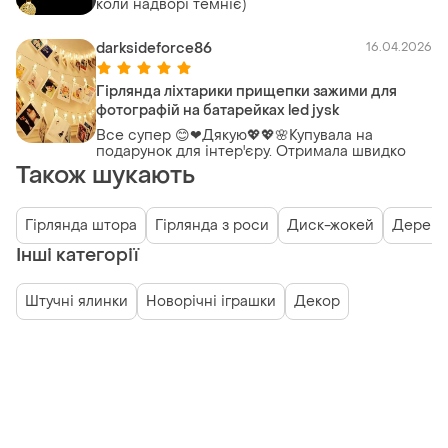
коли надворі темніє)
darksideforce86
16.04.2026
Гірлянда ліхтарики прищепки зажими для
фотографій на батарейках led jysk
Все супер 😊❤Дякую💖💖🌸Купувала на
подарунок для інтер'єру. Отримала швидко
Також шукають
Гірлянда штора
Гірлянда з роси
Диск-жокей
Дерево
Інші категорії
Штучні ялинки
Новорічні іграшки
Декор