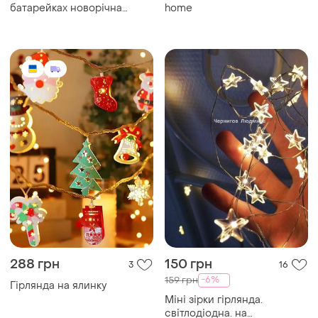
батарейках новорічна
home
світлодіодна біле світло
288 грн
150 грн
3
16
-6%
159 грн
Гірлянда на ялинку
Міні зірки гірлянда.
світлодіодна. на