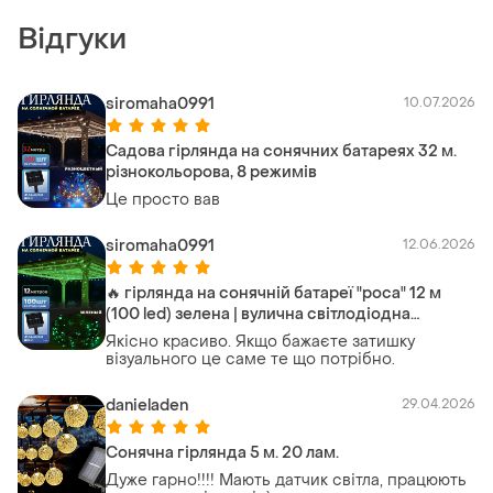
Відгуки
siromaha0991
10.07.2026
Садова гірлянда на сонячних батареях 32 м.
різнокольорова, 8 режимів
Це просто вав
siromaha0991
12.06.2026
🔥 гірлянда на сонячній батареї "роса" 12 м
(100 led) зелена | вулична світлодіодна
гірлянда для саду та балкона
Якісно красиво. Якщо бажаєте затишку
візуального це саме те що потрібно.
danieladen
29.04.2026
Сонячна гірлянда 5 м. 20 лам.
Дуже гарно!!!! Мають датчик світла, працюють