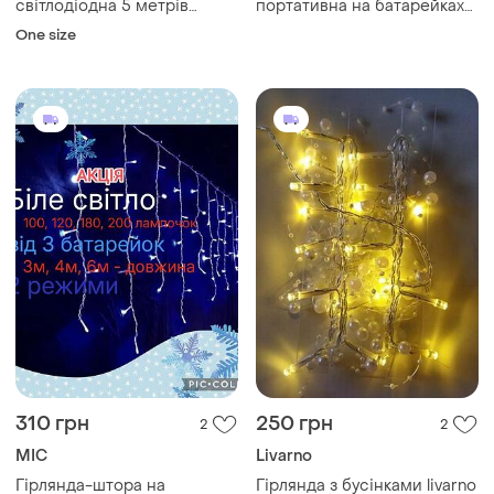
світлодіодна 5 метрів
портативна на батарейках
різнокольорова новорічна
led світильник новорічна
One size
на ялинку та для декору
310 грн
250 грн
2
2
MIC
Livarno
Гірлянда-штора на
Гірлянда з бусінками livarno