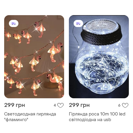
батарейках, переносна.
299 грн
299 грн
4
6
Светодиодная гирлянда
Гірлянда роса 10m 100 led
"фламинго"
світлодіодна на usb