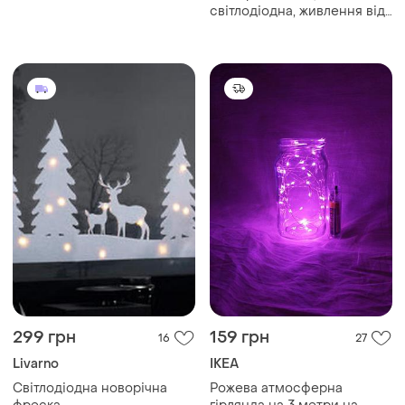
світлодіодна, живлення від
2-х батарейок аа
299 грн
159 грн
16
27
Livarno
IKEA
Світлодіодна новорічна
Рожева атмосферна