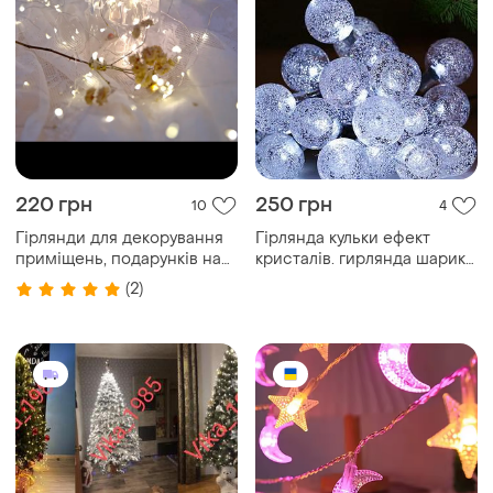
220 грн
250 грн
10
4
Гірлянди для декорування
Гірлянда кульки ефект
приміщень, подарунків на
кристалів. гирлянда шарики
20 лампочок (2 метри), три
кристали
(2)
режими, батарейки в
комплекті, (5 штук упаковка)