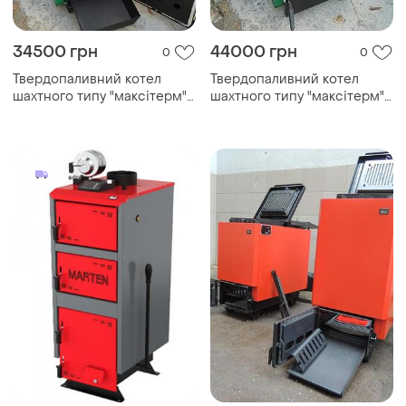
34500 грн
44000 грн
0
0
Твердопаливний котел
Твердопаливний котел
шахтного типу "максітерм"
шахтного типу "максітерм"
18 квт тривалого горіння
30 квт тривалого горіння
утеплений
утеплений