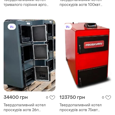
тривалого горіння арго
проскурів аотв 100квт
стандарт (argo)
тривалого горіння
34400 грн
123750 грн
0
0
Твердопаливний котел
Твердопаливний котел
проскурів аотв 26п
проскурів аотв 75квт
тривалого горіння
тривалого горіння