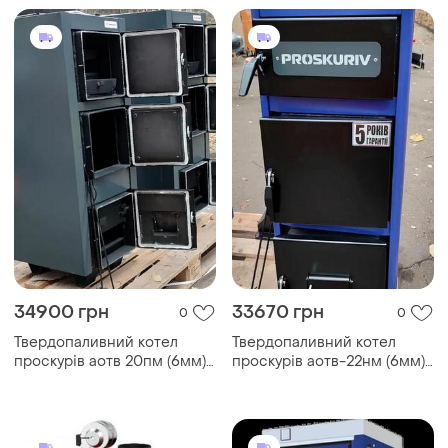
34900 грн
33670 грн
0
0
Твердопаливний котел
Твердопаливний котел
проскурів аотв 20пм (6мм)
проскурів аотв-22нм (6мм)
тривалого горіння
тривалого горіння