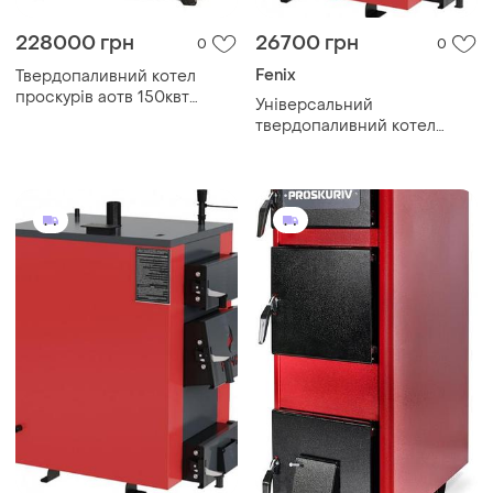
228000 грн
26700 грн
0
0
Fenix
Твердопаливний котел
проскурів аотв 150квт
Універсальний
тривалого горіння
твердопаливний котел
feniks b сталь 5 мм!!
тривалого горіння / фенікс
серія в