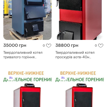
35000 грн
38800 грн
0
0
Твердопаливний котел
Твердопаливний котел
тривалого горіння
проскурів аотв-40н
проскурів аотв-20пш
тривалого горіння