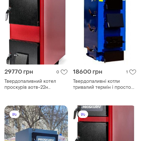
29770 грн
18600 грн
0
1
Твердопаливний котел
Твердопаливні котли
проскурів аотв-22н
тривалий термін і просто.
тривалого горіння
горіння ідмар. монт