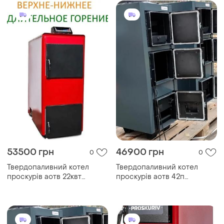
53500 грн
46900 грн
0
0
Твердопаливний котел
Твердопаливний котел
проскурів аотв 22квт
проскурів аотв 42п
тривалого горіння
тривалого горіння