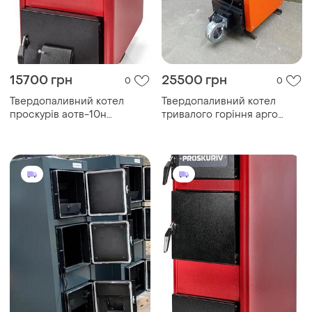
15700 грн
25500 грн
0
0
Твердопаливний котел
Твердопаливний котел
проскурів аотв-10н
тривалого горіння арго
тривалого горіння
стандарт (argo)