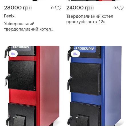
28000 грн
24000 грн
0
0
Fenix
Твердопаливний котел
проскурів аотв-12н
Універсальний
тривалого горіння
твердопаливний котел
feniks b сталь 5 мм!!
тривалого горіння / фенікс
серія в