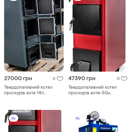
27000 грн
47390 грн
0
0
Твердопаливний котел
Твердопаливний котел
проскурів аотв 14п
проскурів аотв-50н
тривалого горіння
тривалого горіння