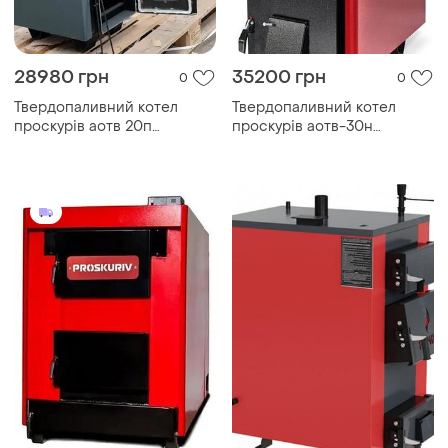
28980 грн
35200 грн
0
0
Твердопаливний котел
Твердопаливний котел
проскурів аотв 20п
проскурів аотв-30н
тривалого горіння
тривалого горіння