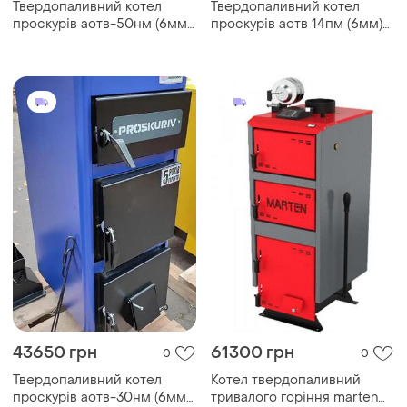
Твердопаливний котел
Твердопаливний котел
проскурів аотв-50нм (6мм)
проскурів аотв 14пм (6мм)
тривалого горіння
тривалого горіння
43650 грн
61300 грн
0
0
Твердопаливний котел
Котел твердопаливний
проскурів аотв-30нм (6мм)
тривалого горіння marten