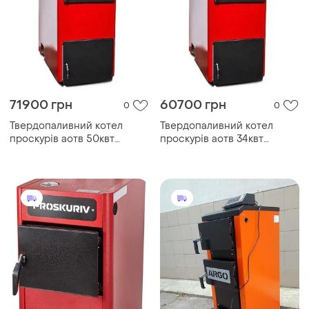
71900 грн
60700 грн
0
0
Твердопаливний котел
Твердопаливний котел
проскурів аотв 50квт
проскурів аотв 34квт
тривалого горіння
тривалого горіння