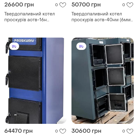
26600 грн
50700 грн
0
0
Твердопаливний котел
Твердопаливний котел
проскурів аотв-16н
проскурів аотв-40нм (6мм)
тривалого горіння
тривалого горіння
64470 грн
30600 грн
0
0