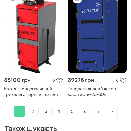
55100 грн
39275 грн
0
0
Котел твердопаливний
Твердопаливний котел
тривалого горіння marten
корді аотв-26-30лт
comfort mc-33
тривалого горіння
1
2
3
4
5
6
7
>
Також шукають