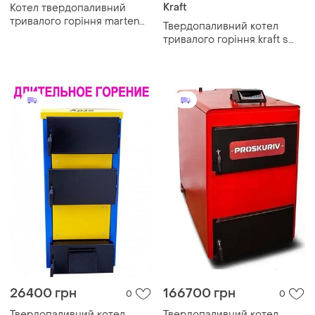
Kraft
Котел твердопаливний
тривалого горіння marten
Твердопаливний котел
comfort mc-80
тривалого горіння kraft s
сталь 5 мм / крафт s
26400 грн
166700 грн
0
0
Твердопаливний котел
Твердопаливний котел