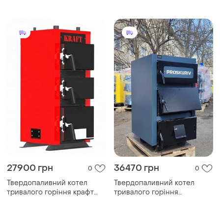
27900 грн
36470 грн
0
0
Твердопаливний котел
Твердопаливний котел
тривалого горіння крафт
тривалого горіння
kraft k
проскурів аотв-26пш