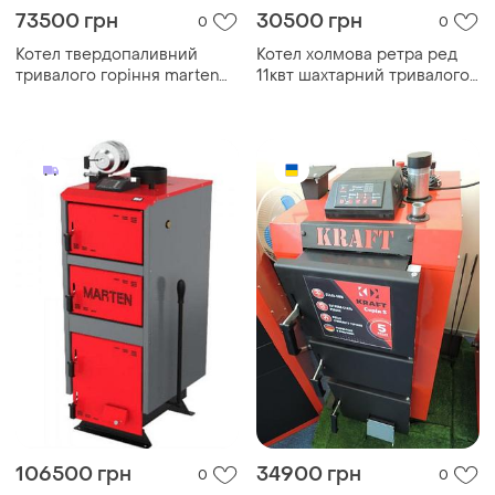
73500 грн
30500 грн
0
0
Котел твердопаливний
Котел холмова ретра ред
тривалого горіння marten
11квт шахтарний тривалого
comfort mc-50
горіння / котел retra 6-м
red/ твердопаливний котел
retra 6-м red
106500 грн
34900 грн
0
0