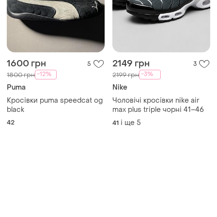
1600 грн
2149 грн
5
3
-12%
-3%
1800 грн
2199 грн
Puma
Nike
Кросівки puma speedcat og
Чоловічі кросівки nike air
black
max plus triple чорні 41–46
42
і ще
5
41