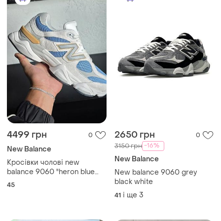
4499 грн
2650 грн
0
0
-16%
3150 грн
New Balance
New Balance
Кросівки чолові new
balance 9060 "heron blue
New balance 9060 grey
шкіряні сірі повсякденні
black white
45
тренувальні для спортзалу
і ще
3
41
для фітнесу 45 розмір