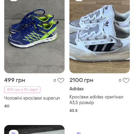
499 грн
2100 грн
0
0
Adidas
474 грн з 10 серп
Кросівки adidas оригінал
Чоловічі кросівки superun
43,5 розмір
40
43.5