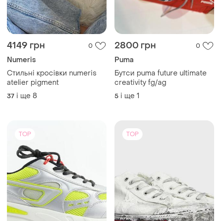
4149 грн
2800 грн
0
0
Numeris
Puma
Стильні кросівки numeris
Бутси puma future ultimate
atelier pigment
creativity fg/ag
і ще
8
і ще
1
37
5
TOP
TOP