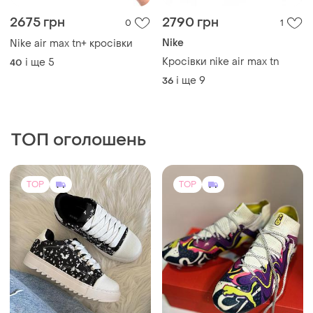
2675 грн
2790 грн
0
1
Nike
Nike air max tn+ кросівки
Кросівки nike air max tn
і ще
5
40
і ще
9
36
ТОП оголошень
TOP
TOP