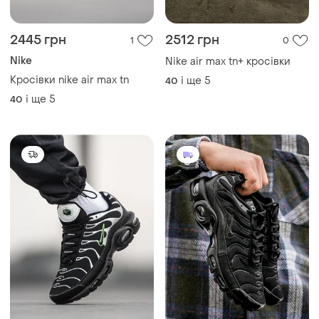
2445 грн
2512 грн
1
0
Nike
Nike air max tn+ кросівки
Кросівки nike air max tn
і ще
5
40
і ще
5
40