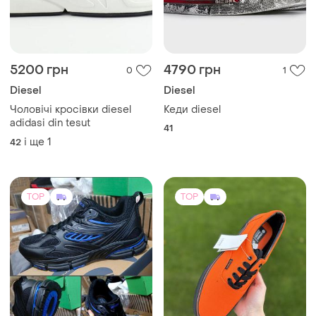
5200 грн
4790 грн
0
1
Diesel
Diesel
Чоловічі кросівки diesel
Кеди diesel
adidasi din tesut
41
і ще
1
42
TOP
TOP