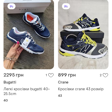
2295 грн
899 грн
1
2
Bugatti
Crane
Легкі кросівки bugatti 40-
Кросівки crane 43 розмір
25.5cm
43
40