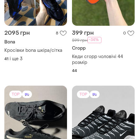
2095 грн
399 грн
8
0
-34%
599 грн
Bona
Cropp
Кросівки bona шкіра/сітка
Кеди cropp чоловічі 44
і ще
3
41
розмір
44
TOP
TOP