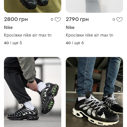
2800 грн
2790 грн
0
0
Nike
Nike
Кросівки nike air max tn
Кросівки nike air max tn
і ще
5
і ще
6
40
40