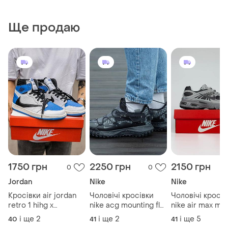
Ще продаю
1750 грн
2250 грн
2150 грн
0
0
Jordan
Nike
Nike
Кросівки air jordan
Чоловічі кросівки
Чоловічі кросів
retro 1 hihg x
nike acg mounting fly
nike air max mo
fragment x trawis
zip low
grey
і ще
2
і ще
2
і ще
5
40
41
41
scott