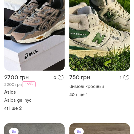
2700 грн
750 грн
0
1
-16%
3200 грн
Зимові кросівки
Asics
і ще
1
40
Asics gel nyc
і ще
2
41