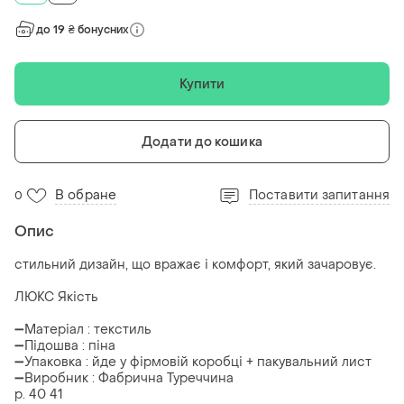
до 19 ₴ бонусних
Купити
Додати до кошика
В обране
Поставити запитання
0
Опис
стильний дизайн, що вражає і комфорт, який зачаровує.
ЛЮКС Якість
➖Матеріал : текстиль
➖Підошва : піна
➖Упаковка : йде у фірмовій коробці + пакувальний лист
➖Виробник : Фабрична Туреччина
р. 40 41