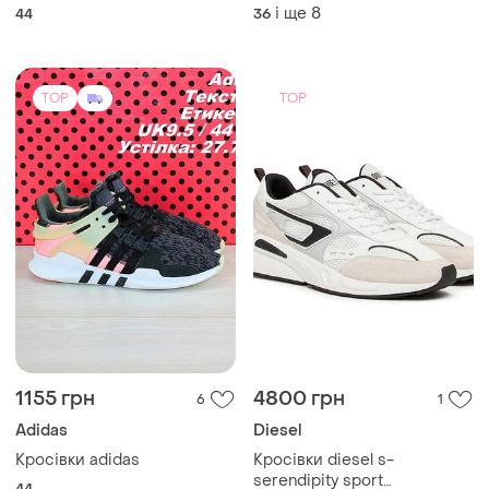
navy крокси сабо унісекс
Кеди bikkembergs, оригінал
crocs off court clog navy
і ще
8
44
36
TOP
TOP
1155 грн
4800 грн
6
1
Adidas
Diesel
Кросівки adidas
Кросівки diesel s-