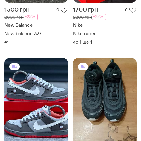
1500 грн
1700 грн
0
0
-25%
-23%
2000 грн
2200 грн
New Balance
Nike
New balance 327
Nike racer
41
і ще
1
40