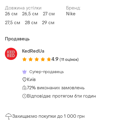
Довжина устілки
Бренд:
26 см
26,5 см
27 см
Nike
27,5 см
28 см
29 см
Продавець
KedRedUa
4.9
(11 оцінок)
Супер-продавець
Київ
72% виконаних замовлень
Відповідає протягом 6ти годин
Захищаємо покупки до 1 000 грн