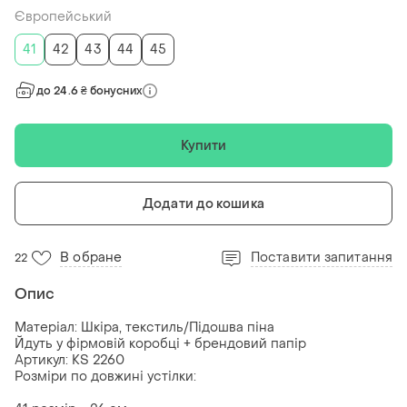
Європейський
41
42
43
44
45
до 24.6 ₴ бонусних
Купити
Додати до кошика
В обране
Поставити запитання
22
Опис
Матеріал: Шкіра, текстиль/Підошва піна
Йдуть у фірмовій коробці + брендовий папір
Артикул: KS 2260
Розміри по довжині устілки: