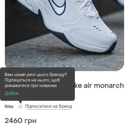
В наявності
18 шт
Вам цікаві речі цього бренду?
Підпишіться на нього, щоб
Кросівки чоловічі nike air monarch
дізнаватися про новинки
iv white
Добре
Підписатися на бренд
Nike
2460 грн