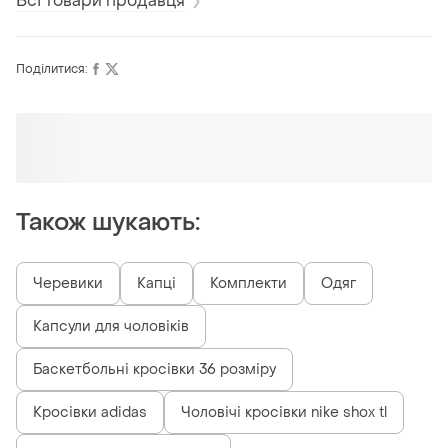
Всі товари продавця
Поділитися:
Оформлюйте підписку SMART
Отримайте замовлення з безкоштовною
доставкою
Також шукають:
Черевики
Капці
Комплекти
Одяг
Капсули для чоловіків
Баскетбольні кросівки 36 розміру
Кросівки adidas
Чоловічі кросівки nike shox tl