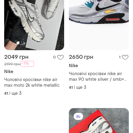
2049 грн
2650 грн
0
1
-7%
2199 грн
Nike
Nike
Чоловічі кросівки nike air
max 90 white silver / smb+
Чоловічі кросівки nike air
🔗
max moto 2k white metallic
і ще
3
41
і ще
3
41