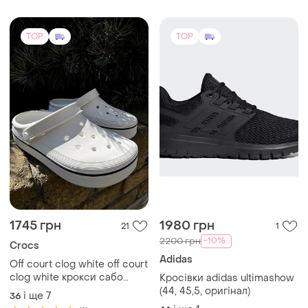
TOP
TOP
1745 грн
1980 грн
21
1
-10%
2200 грн
Crocs
Adidas
Off court clog white off court
clog white крокси сабо
Кросівки adidas ultimashow
унісекс крокси сабо
(44, 45,5, оригінал)
і ще
7
36