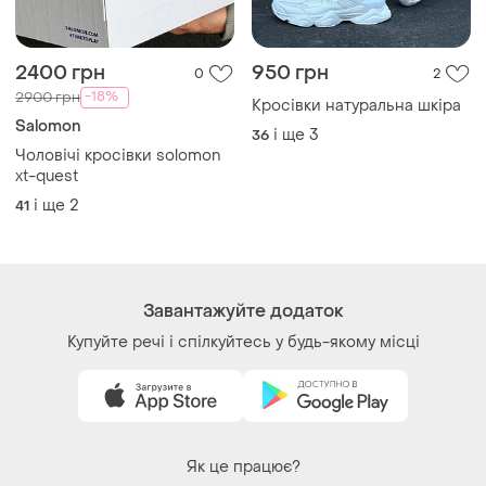
2400 грн
950 грн
0
2
-18%
2900 грн
Кросівки натуральна шкіра
Salomon
і ще
3
36
Чоловічі кросівки solomon
xt-quest
і ще
2
41
Завантажуйте додаток
Купуйте речі і спілкуйтесь у будь-якому місці
Як це працює?