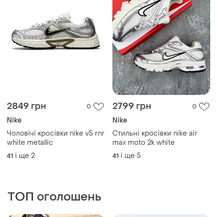
2849 грн
2799 грн
0
0
Nike
Nike
Чоловічі кросівки nike v5 rnr
Стильні кросівки nike air
white metallic
max moto 2k white
і ще
2
і ще
5
41
41
ТОП оголошень