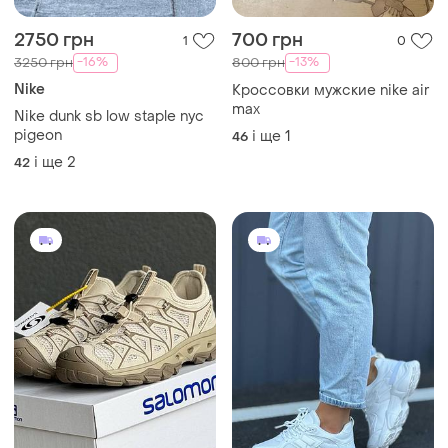
2750 грн
700 грн
1
0
-16%
-13%
3250 грн
800 грн
Nike
Кроссовки мужские nike air
max
Nike dunk sb low staple nyc
pigeon
і ще
1
46
і ще
2
42