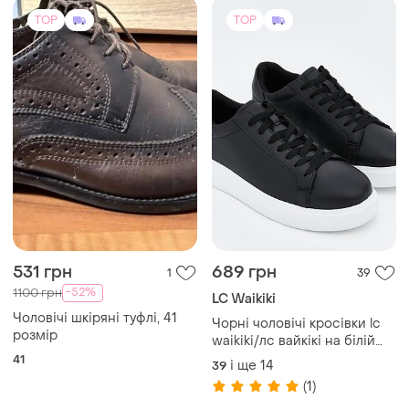
TOP
TOP
531 грн
689 грн
1
39
-52%
1100 грн
LC Waikiki
Чоловічі шкіряні туфлі, 41
Чорні чоловічі кросівки lc
розмір
waikiki/лс вайкікі на білій
підошві. фірмова
41
і ще
14
39
туреччина.
(1)