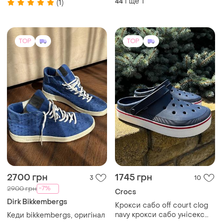
унісекс off court clog
і ще
1
44
(1)
TOP
TOP
2700 грн
1745 грн
3
10
-7%
2900 грн
Crocs
Dirk Bikkembergs
Крокси сабо off court clog