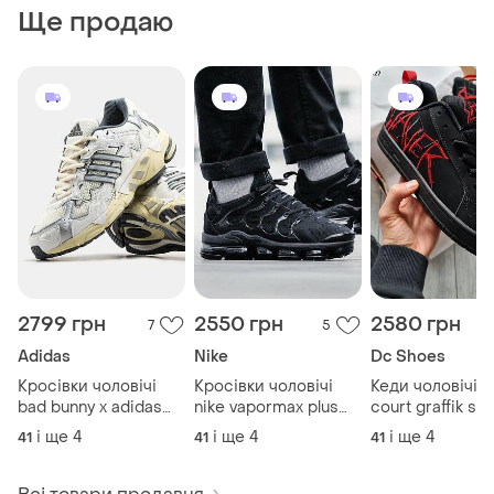
Ще продаю
2799 грн
2550 грн
2580 грн
7
5
Adidas
Nike
Dc Shoes
Кросівки чоловічі
Кросівки чоловічі
Кеди чоловічі d
bad bunny x adidas
nike vapormax plus
court graffik sla
response cl
black
і ще
4
і ще
4
і ще
4
41
41
41