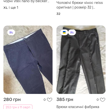
280 грн
385 грн
0
0
Брюки класичні фабрика
252 грн з 11 серп
володарка розмір 52
Jeff Banks
52
Чоловічі штани jeff banks
бавовна з еластаном, 34
і ще
1
XL