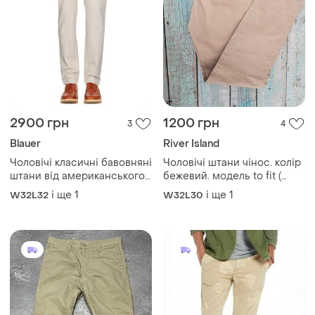
2900 грн
1200 грн
3
4
Blauer
River Island
Чоловічі класичні бавовняні
Чоловічі штани чінос. колір
штани від американського
бежевий. модель to fit (
бренда blauer.
завужені ) w32 l32
і ще
1
і ще
1
W32L32
W32L30