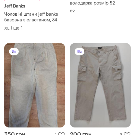
350 грн
200 грн
1
5
-20%
250 грн
315 грн з 11 серп
Dressmann
Heavy Duty
Чоловічі котонові штани
Брюки штани чоловічі
карго прямого крою l/xl
бежеві легкі широкі вільні
пояс 52-53 см