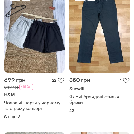
699 грн
350 грн
22
1
-18%
849 грн
Sunwill
H&M
Якісні брендові стильні
брюки
Чоловічі шорти у чорному
та сірому кольорі
42
трьохнитка regular fit h&m
і ще
3
S
TOP
TOP