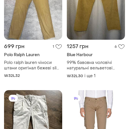
699 грн
1257 грн
1
6
Polo Ralph Lauren
Blue Harbour
Polo ralph lauren чіноси
99% бавовна чоловічі
штани оригінал бежеві slim
натуральні вельветові
fit
штани, брюки 32w31l
W32L32
і ще
1
W32L30