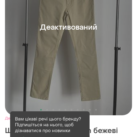
Деактивований
Деактивований
1 шт
Вам цікаві речі цього бренду?
Підпишіться на нього, щоб
Штани polo ralph lauren бежеві
дізнаватися про новинки