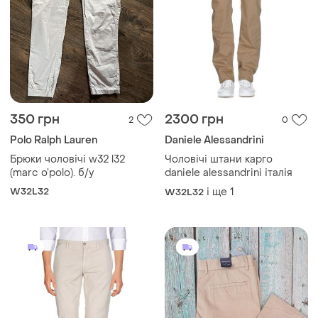
350 грн
2300 грн
2
0
Polo Ralph Lauren
Daniele Alessandrini
Брюки чоловічі w32 l32
Чоловічі штани карго
(marc o’polo). б/у
daniele alessandrini італія
W32L32
і ще
1
W32L32