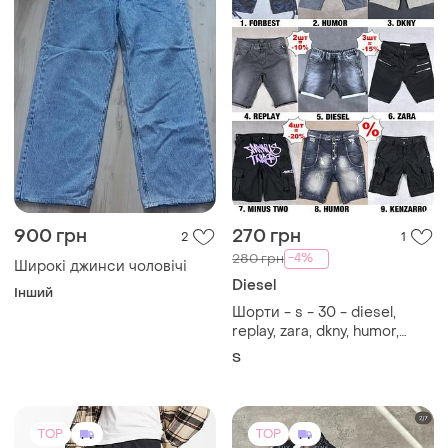
900 грн
270 грн
2
1
-4%
280 грн
Широкі джинси чоловічі
Diesel
Інший
Шорти - s - 30 - diesel,
replay, zara, dkny, humor,
minus two, forbest карго
S
бермуди джинсові чоловічі
TOP
TOP