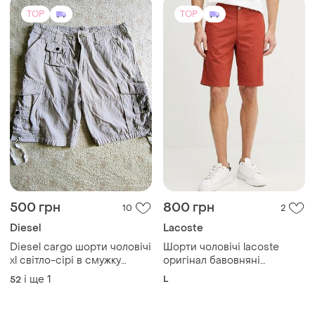
500 грн
800 грн
10
2
Diesel
Lacoste
Diesel cargo шорти чоловічі
Шорти чоловічі lacoste
xl світло-сірі в смужку
оригінал бавовняні
оригінал
брендові розмір 42 / l /33
і ще
1
L
52