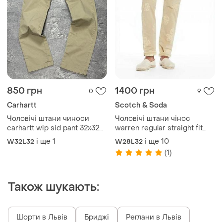
850 грн
1400 грн
0
9
Carhartt
Scotch & Soda
Чоловічі штани чиноси
Чоловічі штани чінос
carhartt wip sid pant 32x32
warren regular straight fit
оригінал
scotch&soda голландія
і ще
1
і ще
10
W32L32
W28L32
оригінал
(1)
Також шукають:
Шорти в Львів
Бриджі
Реглани в Львів