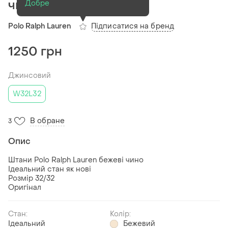
чино брюки
Добре
Підписатися на бренд
Polo Ralph Lauren
1250 грн
Джинсовий
W32L32
В обране
3
Опис
Штани Polo Ralph Lauren бежеві чино
Ідеальний стан як нові
Розмір 32/32
Оригінал
Стан:
Колір:
Ідеальний
Бежевий