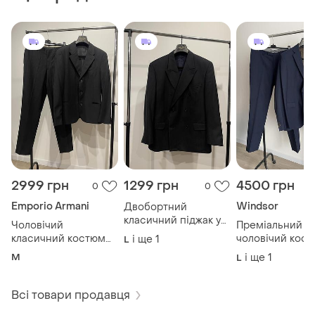
2999 грн
1299 грн
4500 грн
0
0
Emporio Armani
Windsor
Двобортний
класичний піджак у
Чоловічий
Преміальний с
тонку смужку
класичний костюм
чоловічий кос
і ще
1
L
вінтажних xl
emporio armani
windsor (100% 
M
і ще
1
L
(оригінал) 50
vitale barberis
canonico) розмі
Всі товари продавця