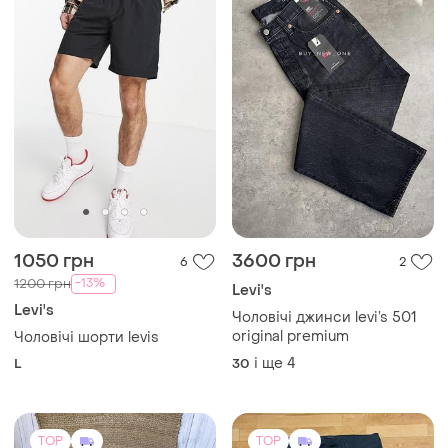
1050 грн
3600 грн
6
2
-13%
1200 грн
Levi's
Levi's
Чоловічі джинси levi’s 501
original premium
Чоловічі шорти levis
і ще
4
L
30
TOP
TOP