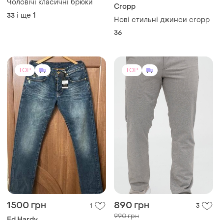
Чоловічі класичні брюки
Cropp
і ще
1
33
Нові стильні джинси cropp
36
TOP
TOP
1500 грн
890 грн
1
3
990 грн
Ed Hardy