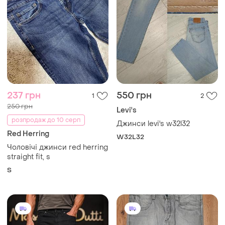
237 грн
550 грн
1
2
250 грн
Levi's
розпродаж до 10 серп
Джинси levi's w32l32
Red Herring
W32L32
Чоловічі джинси red herring
straight fit, s
S