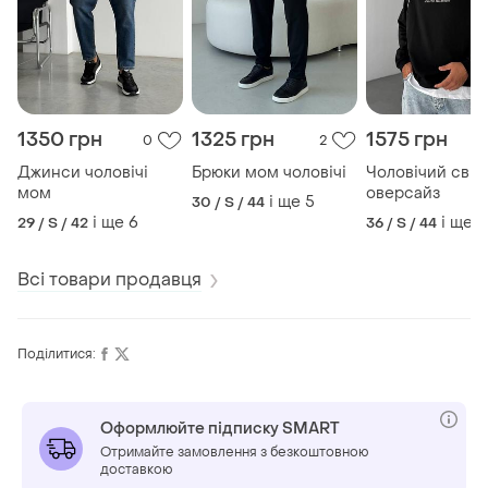
1350 грн
1325 грн
1575 грн
0
2
Джинси чоловічі
Брюки мом чоловічі
Чоловічий світ
мом
оверсайз
і ще
5
30 / S / 44
і ще
6
і ще
3
29 / S / 42
36 / S / 44
Всі товари продавця
Поділитися:
Оформлюйте підписку SMART
Отримайте замовлення з безкоштовною
доставкою