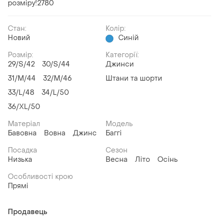
розміру!2780
Стан:
Колір:
Новий
Синій
Розмір:
Категорії:
29/S/42
30/S/44
Джинси
31/M/44
32/M/46
Штани та шорти
33/L/48
34/L/50
36/XL/50
Матеріал
Модель
Бавовна
Вовна
Джинс
Баггі
Посадка
Сезон
Низька
Весна
Літо
Осінь
Особливості крою
Прямі
Продавець