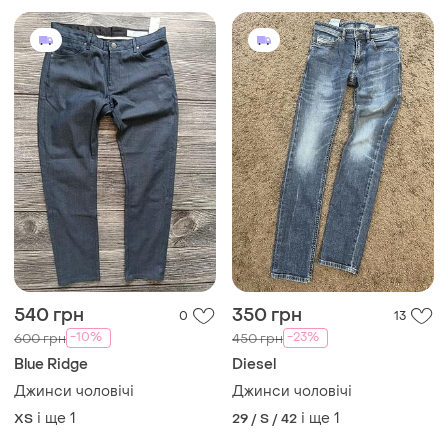
540 грн
350 грн
0
13
-10%
-23%
600 грн
450 грн
Blue Ridge
Diesel
Джинси чоловічі
Джинси чоловічі
і ще
1
і ще
1
XS
29 / S / 42