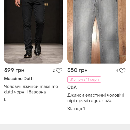
599 грн
350 грн
2
4
Massimo Dutti
315 грн з 11 серп
Чоловічі джинси massimo
C&A
dutti чорні l бавовна
Джинси еластичні чоловічі
L
сірі прямі regular c&a,
розмір xl - 2xl
і ще
1
XL