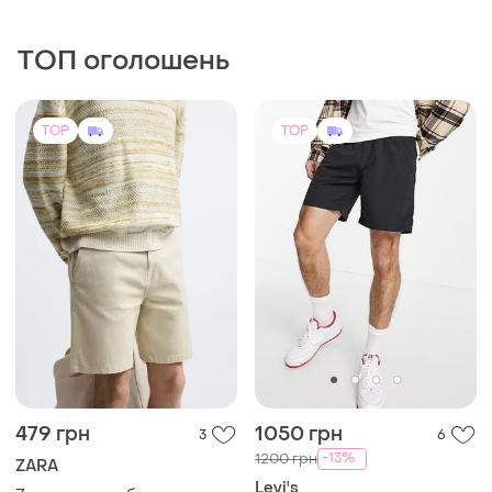
ТОП оголошень
TOP
TOP
479 грн
1050 грн
3
6
-13%
1200 грн
ZARA
Levi's