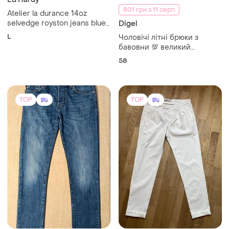
801 грн з 11 серп
Atelier la durance 14oz
selvedge royston jeans blue
Digel
32/35
L
Чоловічі літні брюки з
бавовни 💯 великий
розмір!!!👍
58
TOP
TOP