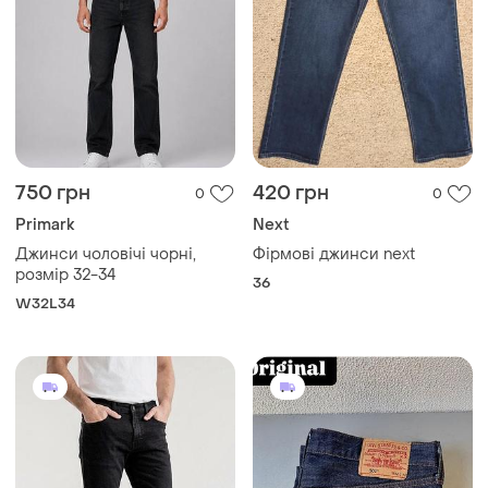
750 грн
420 грн
0
0
Primark
Next
Джинси чоловічі чорні,
Фірмові джинси next
розмір 32-34
36
W32L34