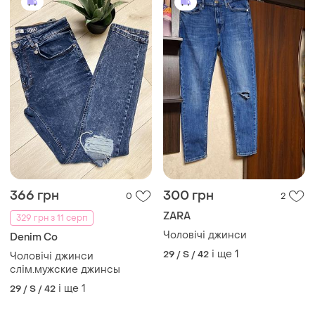
366 грн
300 грн
0
2
ZARA
329 грн з 11 серп
Чоловічі джинси
Denim Co
і ще
1
29 / S / 42
Чоловічі джинси
слім.мужские джинсы
і ще
1
29 / S / 42