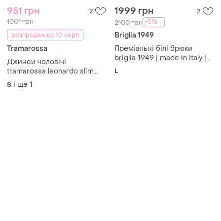
951 грн
1999 грн
2
2
1001 грн
-5%
2100 грн
Briglia 1949
розпродаж до 10 серп
Tramarossa
Преміальні білі брюки
briglia 1949 | made in italy |
Джинси чоловічі
нові
tramarossa leonardo slim
L
преміальна модель орігінал
і ще
1
S
s m