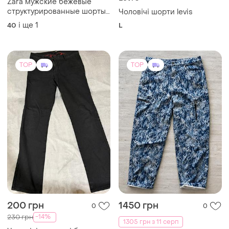
Zara мужские бежевые
структурированные шорты
Чоловічі шорти levis
чинос 42
і ще
1
40
L
TOP
TOP
200 грн
1450 грн
0
0
-14%
230 грн
1305 грн з 11 серп