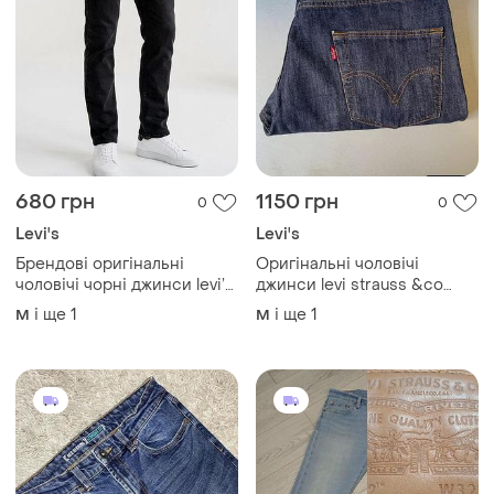
680 грн
1150 грн
0
0
Levi's
Levi's
Брендові оригінальні
Оригінальні чоловічі
чоловічі чорні джинси levi’s
джинси levi strauss &co
strauss &co прямого
розмір w 36 l32
і ще
1
і ще
1
M
M
покрою