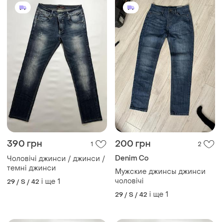
390 грн
200 грн
1
2
Denim Co
Чоловічі джинси / джинси /
темні джинси
Мужские джинсы джинси
чоловічі
і ще
1
29 / S / 42
і ще
1
29 / S / 42