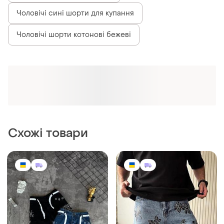
1599 грн
2190 грн
2
1
Чоловічі джинсові шорти
Джинсові шорти дтф
чоловічі
і ще
6
30
і ще
7
29