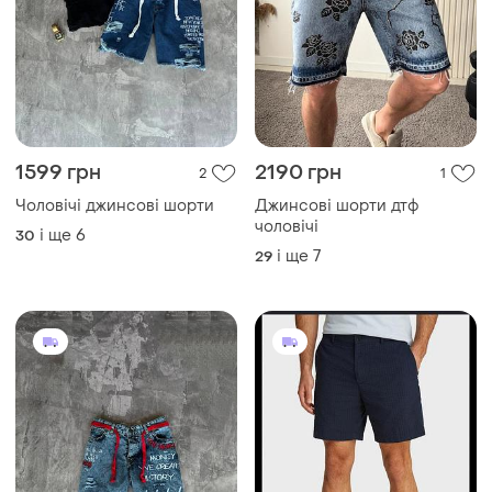
1590 грн
650 грн
1
0
Next
Новинка чоловічі джинсові
шорти
Чоловічі класні шорти чінос
з бавовни
і ще
6
30
і ще
1
36