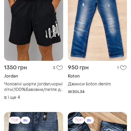
750 грн
375 грн
13
1
Boohoo
Off White
Man boohoo джинси нові
Продам чоловічі джинсові
стильні мʼякі 100% бавовна
шорти
оригінал
і ще
2
L
32
TOP
TOP