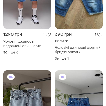
1830 грн
2600 грн
1
0
Armani Exchange
Джинсові шорти
Чоловічі джинсові шорти
і ще
7
29
armani exchange
і ще
7
29
ТОП оголошень
TOP
TOP