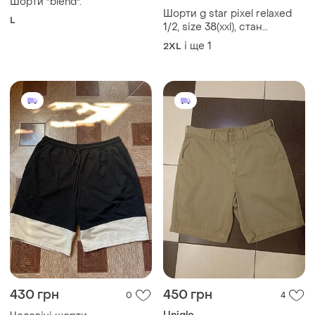
32
350 грн
399 грн
0
2
Wrangler
Шорти nike вінтаж 90
Чоловічі шорти wrangler
M
бежеві розмір xl бавовна /