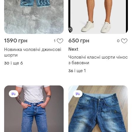
1290 грн
390 грн
1
4
Primark
Чоловічі джинсові
подовжені сині шорти
Чоловічі джинсові шорти /
бриджі primark
і ще
6
30
і ще
1
36