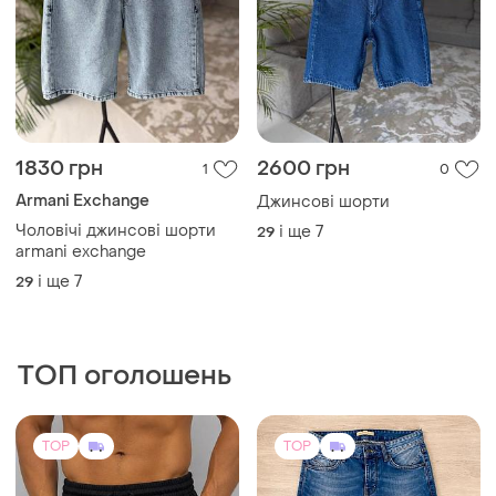
1350 грн
950 грн
3
1
Jordan
Koton
Чоловічі шорти jordan,чорні
Джинси koton denim
літні,100%бавовни/петля до
W30L34
коліна,великий принт
і ще
4
S
TOP
TOP