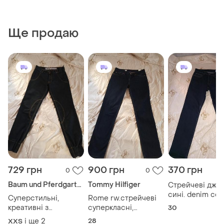
Ще продаю
729 грн
900 грн
370 грн
0
0
Baum und Pferdgarten
Tommy Hilfiger
Стрейчеві джин
сині. denim co.
Суперстильні,
Rome rw.стрейчеві
w30/l32.
креативні з
суперкласні,
30
авангардним ухилом,
брендові
і ще
2
28
XХS