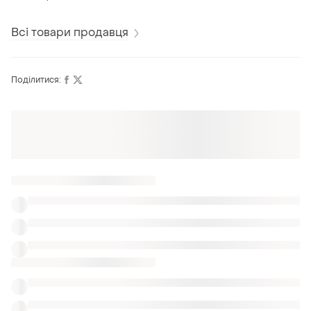
брендові джинси
джинси28/32.
карго. b&amp;p.
оригінал.
Всі товари продавця
Поділитися:
Оформлюйте підписку SMART
Отримайте замовлення з безкоштовною
доставкою
Також шукають:
Джинси в Одеса
Бриджі в Одеса
Светри в Одеса
Одяг Versace
Чоловічі шорти турецького виробництва