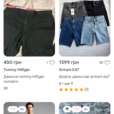
590 грн
400 грн
2
3
-12%
450 грн
H&M
Шорты мужские crsh новые
Оригінальні штани h&m
xl
slim fit чорні | легкі
еластичні брюки | нові з
і ще
1
XL
і ще
1
46
бірками