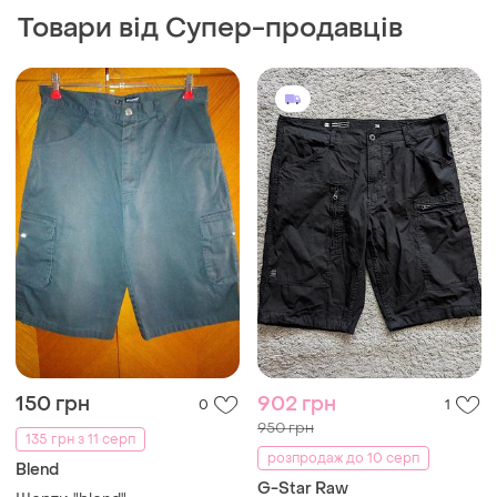
1/2, size 38(xxl), стан
ідеальний, півпояс 51-52
і ще
1
2XL
бедра 65, довжина 61
ширина штанини 29
430 грн
450 грн
0
4
Uniqlo
Чоловічі шорти
Шорти котонові фірмові
XL