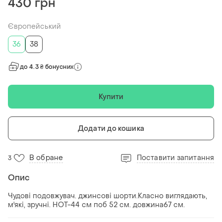
430 грн
Європейський
36
38
до 4.3 ₴ бонусних
Купити
Додати до кошика
В обране
Поставити запитання
3
Опис
Чудові подовжувач. джинсові шорти.Класно виглядають,
м'які, зручні. НОТ-44 см поб 52 см. довжина67 см.