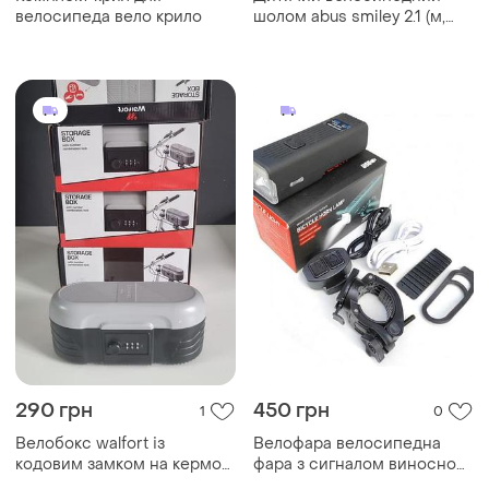
велосипеда вело крило
шолом abus smiley 2.1 (м,
50-55 см) blue maritim
290 грн
450 грн
1
0
Велобокс walfort із
Велофара велосипедна
кодовим замком на кермо
фара з сигналом виносною
велосипеда
кнопкою зарядкою