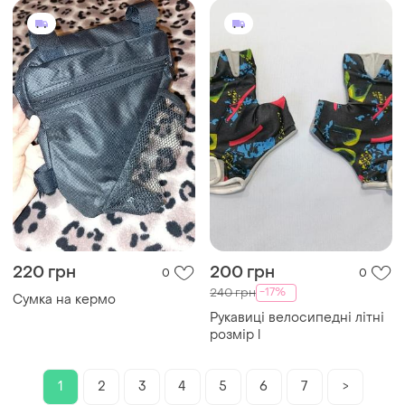
електровелосипедів
220 грн
200 грн
0
0
-17%
240 грн
Сумка на кермо
Рукавиці велосипедні літні
розмір l
1
2
3
4
5
6
7
>