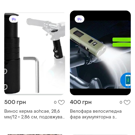
500 грн
400 грн
0
0
Винос керма aohcae, 28,6
Велофара велосипедна
мм/12 × 2,86 см, подовжувач
фара акумуляторна з
для керма, з шестигранним
зарядкою
ключем для гірських,
шосейних, міських та