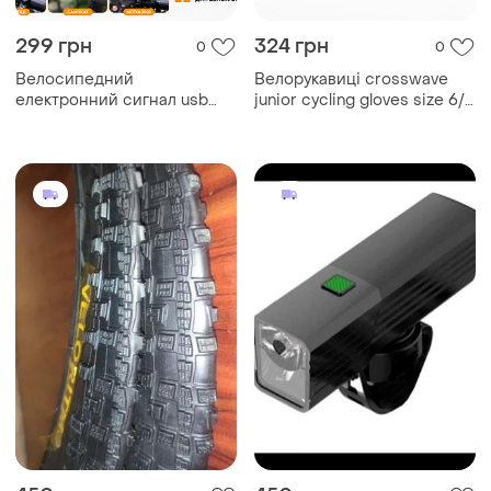
299 грн
324 грн
0
0
Велосипедний
Велорукавиці crosswave
електронний сигнал usb
junior cycling gloves size 6/s
140 дб ipx4 6 режимів
unisex літні безпалі
рукавички