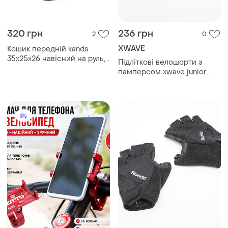
320 грн
236 грн
2
0
XWAVE
Кошик передній kands
35x25x26 навісний на руль,
Підліткові велошорти з
чорний
памперсом xwave junior
cycling shorts 152 cm/11–12
yrs