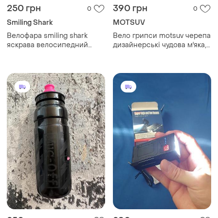
250 грн
390 грн
0
0
Smiling Shark
MOTSUV
Велофара smiling shark
Вело грипси motsuv черепа
яскрава велосипедний
дизайнерські чудова м'яка,
ліхтарик type-c
приємна гума, алюмінієві
акумуляторний новий
кріплення ручки нові