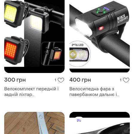
300 грн
400 грн
1
1
Велокомплект передній і
Велосипедна фара з
задній ліхтар
павербанком дальнє і
акумуляторний з зарядкою
ближнє світло