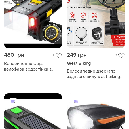
450 грн
249 грн
1
2
West Biking
Велосипедна фара
велофара водостійка з
Велосипедне дзеркало
зарядкою
заднього виду west biking
360° hd 75 мм