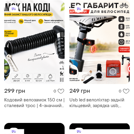
італійському місті борміо
299 грн
249 грн
0
0
Кодовий велозамок 150 см |
Usb led велоліхтар задній
сталевий трос | 4-значний
кільцевий, зарядка usb,
код
водозахист