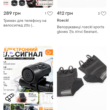
289 грн
412 грн
1
2
Roeckl
Тримач для телефону на
велосипед ztto |
Велорукавиці roeckl sports
алюмінієвий | 55-100 мм
gloves 7/s літні безпалі
рукавички