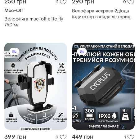
250 грн
290 грн
2
0
Muc-Off
Велофара яскрава 2діода
індикатор заояда ліхтарик
Велофляга muc-off elite fly
акумуляторний новий
750 мл
399 грн
449 грн
0
1