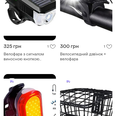
325 грн
300 грн
1
1
Велофара з сигналом
Велосипедний дзвінок +
виносною кнопкою
велофара
сонячною батареєю три
режими з зарядкою