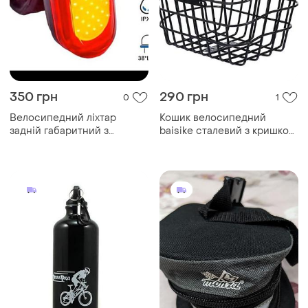
350 грн
290 грн
0
1
Велосипедний ліхтар
Кошик велосипедний
задній габаритний з
baisike сталевий з кришкою,
зарядкою
чорний