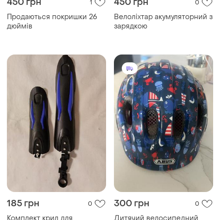
450 грн
450 грн
1
0
Продаються покришки 26
Велоліхтар акумуляторний з
дюймів
зарядкою
185 грн
300 грн
0
0
Комплект крил для
Дитячий велосипедний