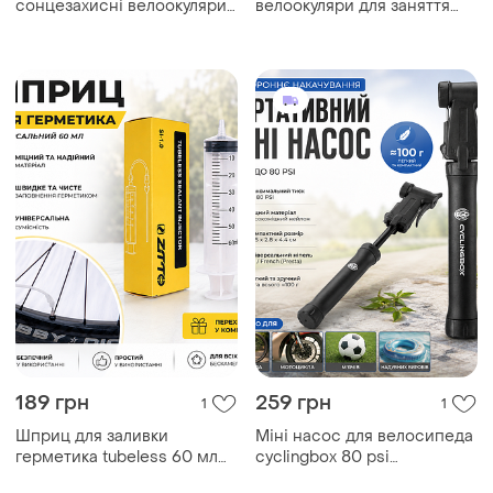
сонцезахисні велоокуляри
велоокуляри для заняття
для заняття спортом, бігу,
спортом, бігу, катання на
катання на роликах
роликах, унісекс
189 грн
259 грн
1
1
Шприц для заливки
Міні насос для велосипеда
герметика tubeless 60 мл
cyclingbox 80 psi
ztto si-1.0
presta/schrader