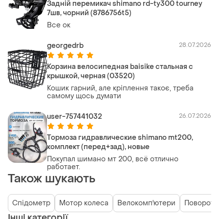
Задній перемикач shimano rd-ty300 tourney
7шв, чорний (8786756t5)
Все ок
georgedrb
28.07.2026
Корзина велосипедная baisike стальная с
крышкой, черная (03520)
Кошик гарний, але кріплення такоє, треба
самому щось думати
user-757441032
26.07.2026
Тормоза гидравлические shimano mt200,
комплект (перед+зад), новые
Покупал шимано мт 200, всё отлично
работает.
Також шукають
Спідометр
Мотор колеса
Велокомп'ютери
Поворотн
Інші категорії