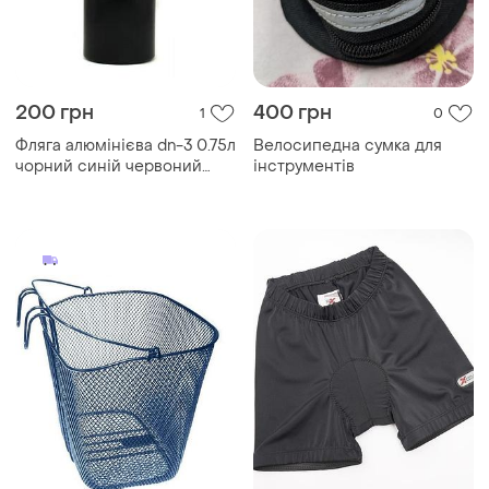
200 грн
400 грн
1
0
Фляга алюмінієва dn-3 0.75л
Велосипедна сумка для
чорний синій червоний
інструментів
сірий