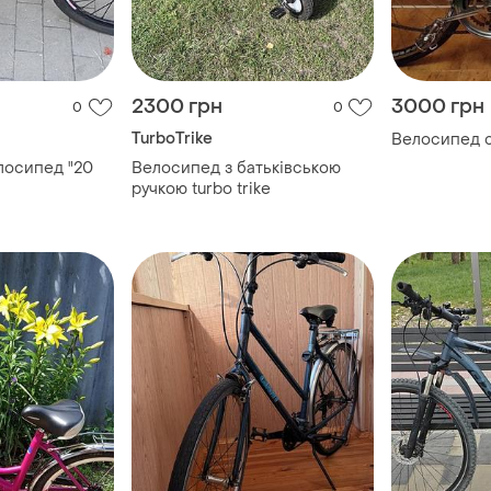
2300 грн
3000 грн
0
0
TurboTrike
Велосипед 
лосипед "20
Велосипед з батьківською
ручкою turbo trike