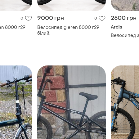
9000 грн
2500 грн
0
0
Ardis
en 8000 r29
Велосипед gieren 8000 r29
білий.
Велосипед a