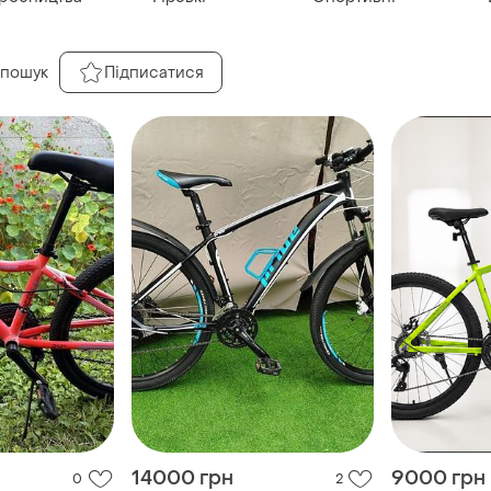
 пошук
Підписатися
14000 грн
9000 грн
0
2