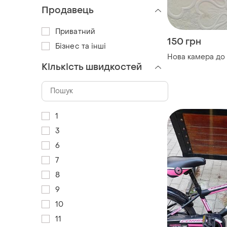
Продавець
Приватний
150 грн
Бізнес та інші
Нова камера до
Кількість швидкостей
1
3
6
7
8
9
10
11