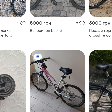
5000 грн
5000 грн
1
0
 легко
Велосипед bmx-5
Продам гор
kerton
crossfire cor