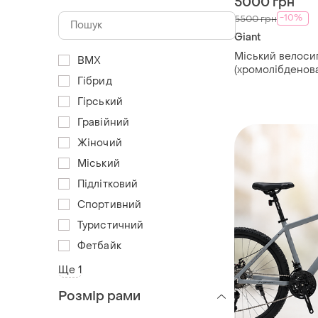
5000 грн
-10%
5500 грн
Giant
Міський велосип
BMX
(хромолібденова
Гібрид
/ велосипед gian
Гірський
Гравійний
Жіночий
Міський
Підлітковий
Спортивний
Туристичний
Фетбайк
Ще 1
Розмір рами