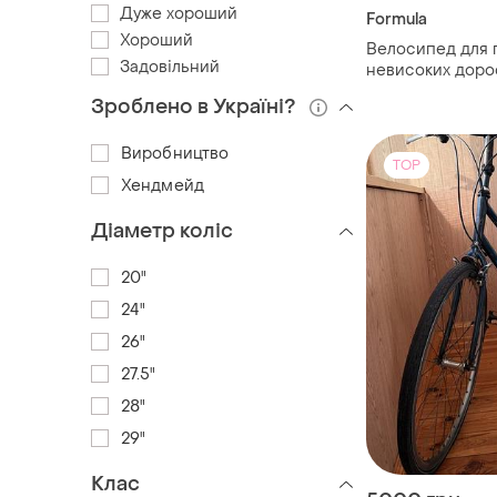
Дуже хороший
Formula
Хороший
Велосипед для п
Задовільний
невисоких доро
Зроблено в Україні?
Виробництво
TOP
Хендмейд
Діаметр коліс
20"
24"
26"
27.5"
28"
29"
Клас