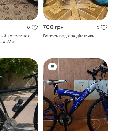
700 грн
0
0
ный велосипед
Велосипед для дівчинки
so 27.5