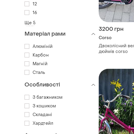
12
16
Ще 5
3200 грн
Матеріал рами
Corso
Двоколісний ве
Алюміній
дюймів corso
Карбон
Магній
Сталь
Особливості
З багажником
З кошиком
Складані
Хардтейл