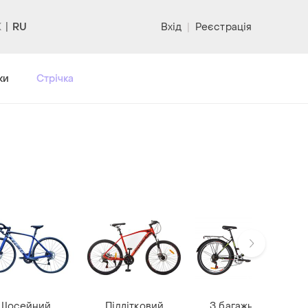
RU
Вхід
|
Реєстрація
ки
Стрічка
Шосейний
Підлітковий
З багажником