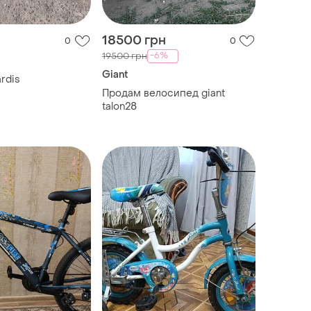
18500 грн
0
0
-6%
19500 грн
Giant
rdis
Продам велосипед giant
talon28