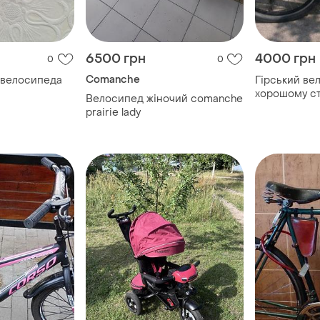
6500 грн
4000 грн
0
0
Comanche
 велосипеда
Гірський ве
хорошому ст
Велосипед жіночий comanche
prairie lady