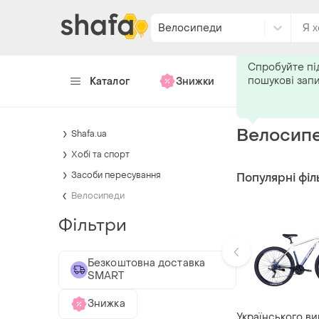
Велосипеди
Каталог
Знижки
Хендмейд
Велосип
Shafa.ua
Хобі та спорт
Засоби пересування
Популярні філ
Велосипеди
Фільтри
Безкоштовна доставка
SMART
Знижка
Українського в