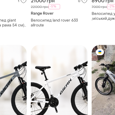
21000 грн
6900 грн
1
0
-5%
-2%
22000 грн
7000 грн
Range Rover
Велосипед 
,міський,дуже
ед giant
Велосипед land rover 633
 рама 54 см)
allroute
t cant 28"