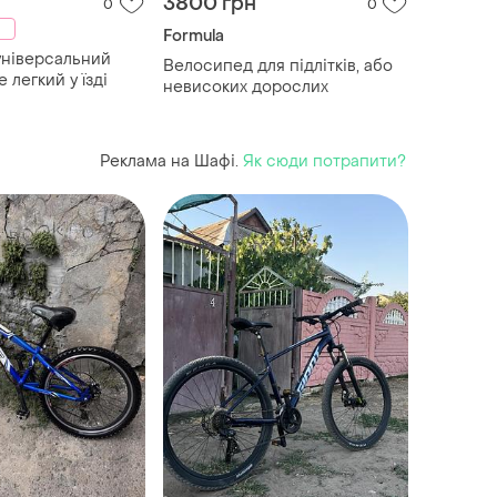
3800 грн
0
0
Formula
універсальний
Велосипед для підлітків, або
 легкий у їзді
невисоких дорослих
Реклама на Шафі.
Як сюди потрапити?