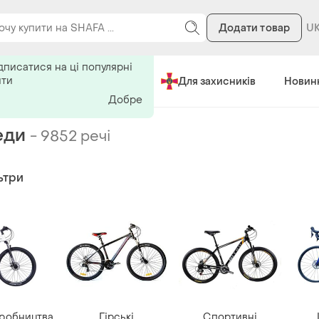
Додати товар
Зроблено в Україні
Для захисників
Новин
еди
-
9852 речі
ьтри
иробництва
Гірські
Спортивні