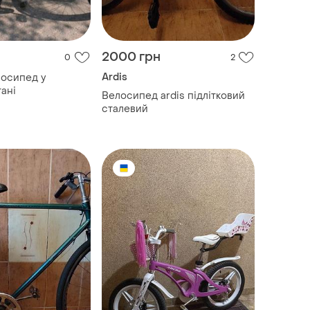
2000 грн
0
2
Ardis
лосипед у
ані
Велосипед ardis підлітковий
сталевий