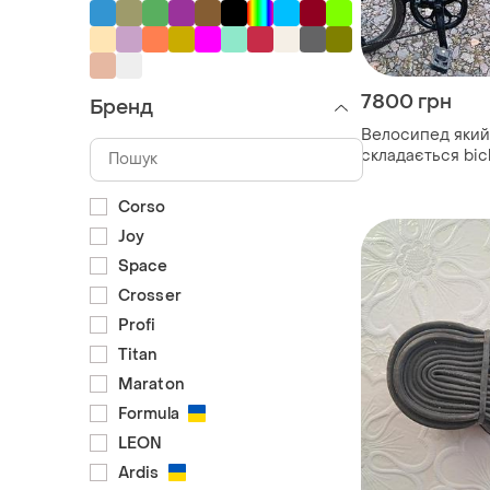
7800 грн
Бренд
Велосипед який
складається bic
portables
Corso
Joy
Space
Crosser
Profi
Titan
Maraton
Formula
LEON
Ardis