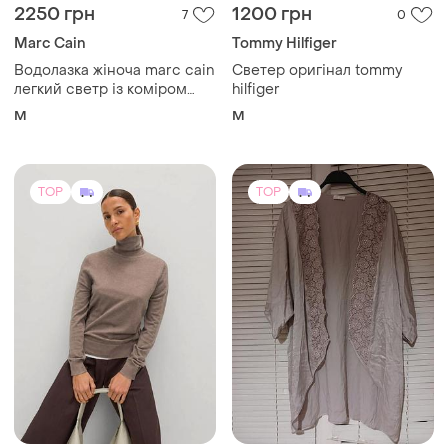
2250 грн
1200 грн
7
0
Marc Cain
Tommy Hilfiger
Водолазка жіноча marc cain
Светер оригінал tommy
легкий светр із коміром
hilfiger
гольф
M
M
TOP
TOP