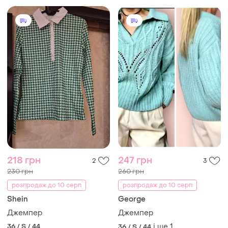
218 грн
247 грн
2
3
230 грн
260 грн
розпродаж до 10 серп
розпродаж до 10 серп
Shein
George
Джемпер
Джемпер
36 / S / 44
і ще
1
36 / S / 44