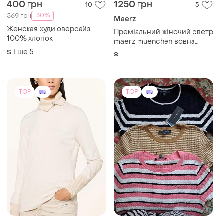
400 грн
1250 грн
10
5
-30%
569 грн
Maerz
Женская худи оверсайз
Преміальний жіночий светр
100% хлопок
maerz muenchen вовна
альпака льон s
і ще
5
S
S
TOP
TOP