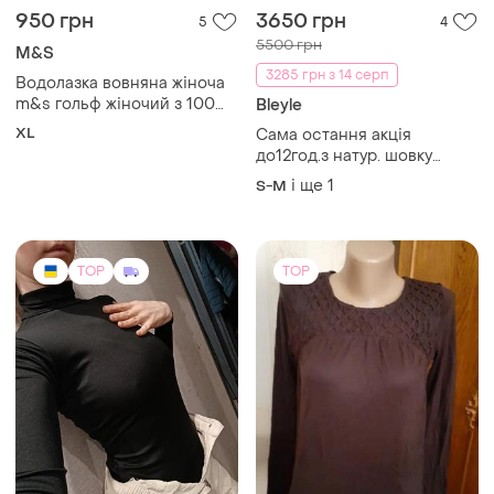
950 грн
3650 грн
5
4
5500 грн
M&S
3285 грн з 14 серп
Водолазка вовняна жіноча
m&s гольф жіночий з 100%
Bleyle
мериносової вовни xl
XL
Сама остання акція
до12год.з натур. шовку
преміум золотої лінейкі
і ще
1
S-M
німец. бренду супер
роскішна колекційна
ексклюзивна накидка
кардиган з мереживом
TOP
TOP