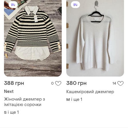
388 грн
380 грн
0
14
Next
Кашеміровий джемпер
Жіночий джемпер з
і ще
1
M
імітацією сорочки
і ще
1
S