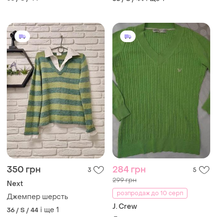
350 грн
284 грн
3
5
299 грн
Next
розпродаж до 10 серп
Джемпер шерсть
J. Crew
і ще
1
36 / S / 44