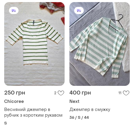
250 грн
400 грн
2
11
Chicoree
Next
Весняний джемпер в
Джемпер в смужку
рубчик з коротким рукавом
36 / S / 44
S