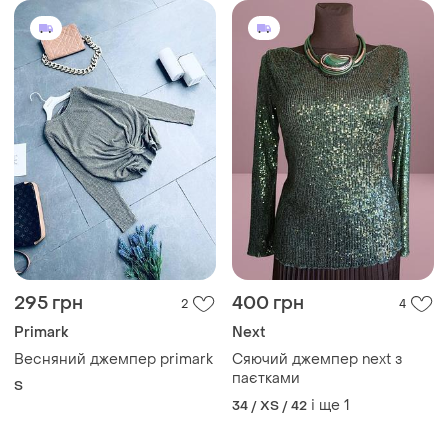
295 грн
400 грн
2
4
Primark
Next
Весняний джемпер primark
Сяючий джемпер next з
паєтками
S
і ще
1
34 / XS / 42