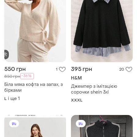
550 грн
395 грн
1
20
-36%
850 грн
H&M
Біла мяка кофта на запах, з
Джемпер з імітацією
бірками
сорочки shein 3xl
і ще
1
L
XXXL