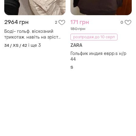
2964 грн
171 грн
2
0
180 грн
Боді- гольф. віскозний
трикотаж. навіть на зріст
розпродаж до 10 серп
147см)
і ще
3
ZARA
34 / XS / 42
Гольфик индия еврр.s н/р
44
S