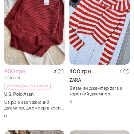
950 грн
400 грн
3
4
1000 грн
ZARA
розпродаж до 10 серп
В’язаний джемпер zara s
короткий джемпер
U.S. Polo Assn
смугастий жіночий
S
Us polo assn жіночий
джемпер на золотистих
джемпер, джемпер в коси,
гудзиках джемпер зара з
светр в коси, пуловер
S
широким коміром