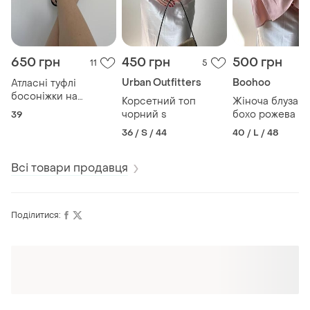
650 грн
450 грн
500 грн
11
5
Urban Outfitters
Boohoo
Атласні туфлі
босоніжки на
Корсетний топ
Жіноча блуза в 
підборорах dolcis 39
чорний s
бохо рожева l
39
розмір
36 / S / 44
40 / L / 48
Всі товари продавця
Поділитися: