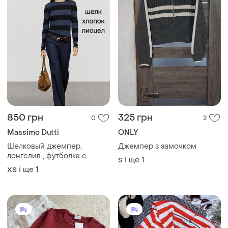
850 грн
325 грн
0
2
Massimo Dutti
ONLY
Шелковый джемпер,
Джемпер з замочком
лонгслив , футболка с
і ще
1
S
длинным рукавом в полоску
і ще
1
ХS
massimo dutti (смесовый
состав)