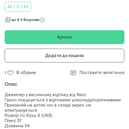
36 / S / 44
до 4 ₴ бонусних
Купити
Додати до кошика
В обране
Поставити запитання
1
Опис
Джемпер у весняному відтінку від Next
Гарно поєднується з відтінками шоколаду/коричневими
Приємний на дотик хоч в складі акрил, не
електризується
Розмір по бірці S (UK8)
Плечі 37
Довжина 54