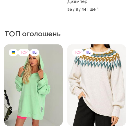
Джемпер
і ще
1
36 / S / 44
ТОП оголошень
TOP
TOP