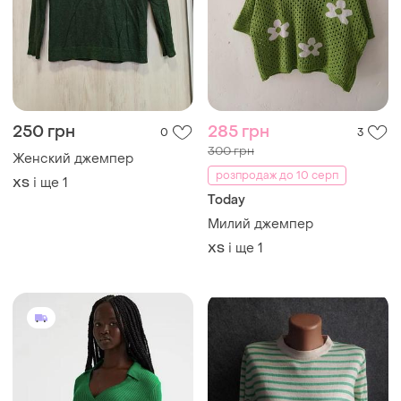
250 грн
285 грн
0
3
300 грн
Женский джемпер
розпродаж до 10 серп
і ще
1
ХS
Today
Милий джемпер
і ще
1
ХS