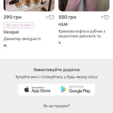
290 грн
550 грн
1
1
H&M
261 грн з 14 серп
Кремова кофта в рубчик з
Desigual
акцентним декольте та
Джемпер desigual m
розкльошеними рукавами
S
M
від h&m
Завантажуйте додаток
Купуйте речі і спілкуйтесь у будь-якому місці
Як це працює?