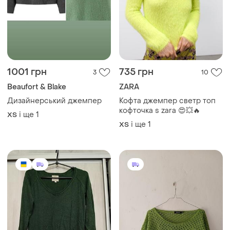
1001 грн
735 грн
3
10
Beaufort & Blake
ZARA
Дизайнерський джемпер
Кофта джемпер светр топ
кофточка s zara 😍💥🔥
і ще
1
ХS
і ще
1
ХS