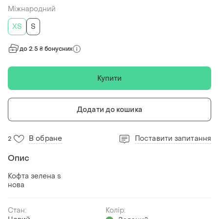
Міжнародний
ХS
S
до 2.5 ₴ бонусних
Купити
Додати до кошика
В обране
Поставити запитання
2
Опис
Кофта зелена s
нова
Стан:
Колір: