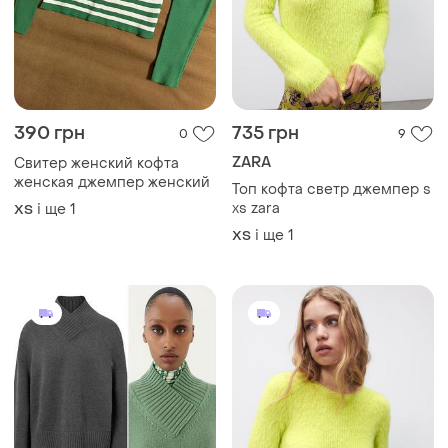
390 грн
735 грн
0
9
ZARA
Свитер женский кофта
женская джемпер женский
Топ кофта светр джемпер s
xs zara
і ще
1
ХS
і ще
1
ХS