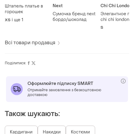
Next
Chi Chi London
Штапель платье в
горошек
Сумочка бренд next
Элегантное пл
бордо/шоколад
chi chi london
і ще
1
ХS
S
Всі товари продавця
Поділитися:
Оформлюйте підписку SMART
Отримайте замовлення з безкоштовною
доставкою
Також шукають:
Кардигани
Накидки
Костюми