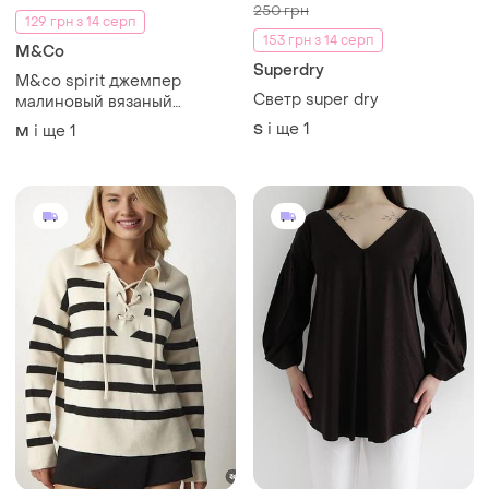
250 грн
129 грн з 14 серп
153 грн з 14 серп
M&Co
Superdry
M&co spirit джемпер
Светр super dry
малиновый вязаный
оверсайз с шерстью
і ще
1
S
і ще
1
M
длинный рукав