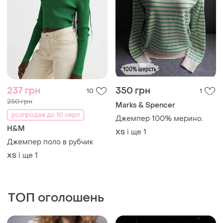
237 грн
350 грн
10
1
250 грн
Marks & Spencer
розпродаж до 10 серп
Джемпер 100% мерино.
H&M
і ще
1
ХS
Джемпер поло в рубчик
і ще
1
ХS
ТОП оголошень