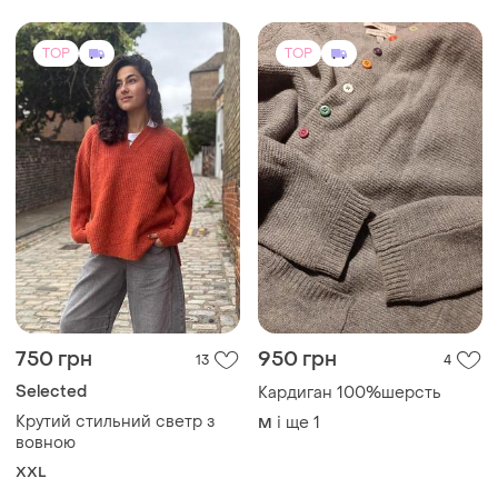
TOP
TOP
750 грн
950 грн
13
4
Selected
Кардиган 100%шерсть
Крутий стильний светр з
і ще
1
M
вовною
XXL