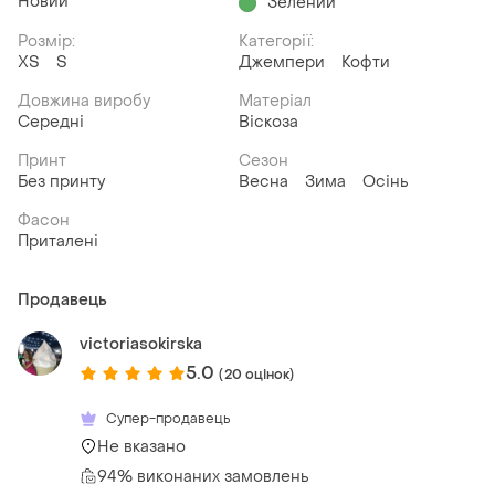
Новий
Зелений
Розмір:
Категорії:
ХS
S
Джемпери
Кофти
Довжина виробу
Матеріал
Середні
Віскоза
Принт
Сезон
Без принту
Весна
Зима
Осінь
Фасон
Приталені
Продавець
victoriasokirska
5.0
(20 оцінок)
Супер-продавець
Не вказано
94% виконаних замовлень