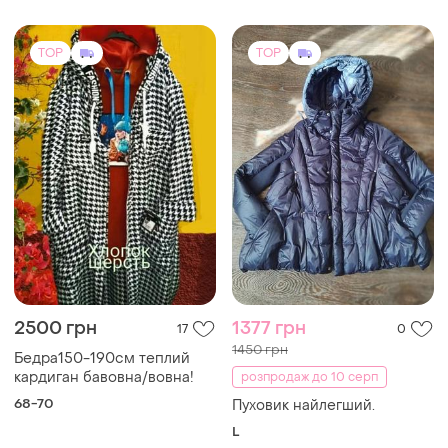
TOP
TOP
2500 грн
1377 грн
17
0
1450 грн
Бедра150-190см теплий
кардиган бавовна/вовна!
розпродаж до 10 серп
68-70
Пуховик найлегший.
L