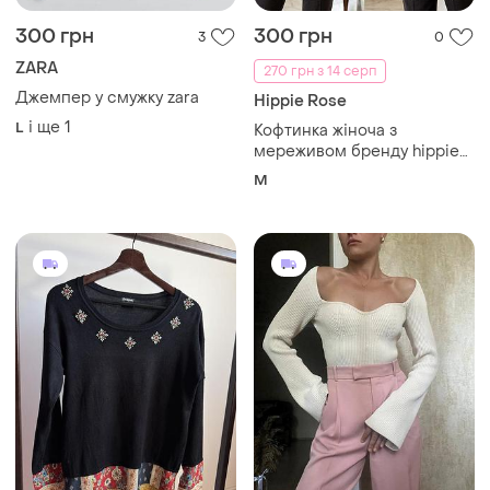
300 грн
300 грн
3
0
ZARA
270 грн з 14 серп
Джемпер у смужку zara
Hippie Rose
і ще
1
L
Кофтинка жіноча з
мереживом бренду hippie
rose. заміри:пог-55 см,
M
довжина виробу -65 та 70
см, довжина рукава від шиї
-67 см.