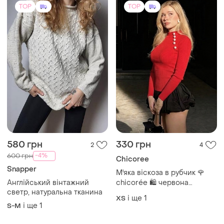
TOP
TOP
580 грн
330 грн
2
4
-4%
600 грн
Chicoree
Snapper
М'яка віскоза в рубчик 🌹
Англійський вінтажний
chicorée 🛍️ червона
светр, натуральна тканина
кофтинка джемпер 💎
і ще
1
ХS
ошатна з декоративними
і ще
1
S-M
ґудзиками xs-s