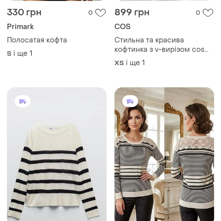
330 грн
899 грн
0
0
Primark
COS
Полосатая кофта
Стильна та красива
кофтинка з v-вирізом cos
і ще
1
S
шоколадного кольору
і ще
1
ХS