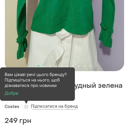
В наявності
1 шт
Вам цікаві речі цього бренду?
Підпишіться на нього, щоб
Кофта costes изумрудный зелена
дізнаватися про новинки
ізумруд
Добре
Підписатися на бренд
Costes
249 грн