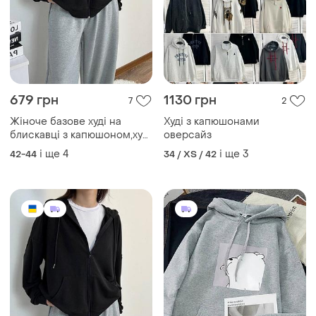
679 грн
1130 грн
7
2
Жіноче базове худі на
Худі з капюшонами
блискавці з капюшоном,худі
оверсайз
оверсайз,жіноча кофта
і ще
4
і ще
3
42-44
34 / XS / 42
оверсайз