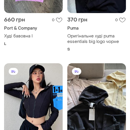
660 грн
370 грн
0
0
Port & Company
Puma
Худі бавовна l
Оригінальне худі puma
essentials big logo чорне
L
S