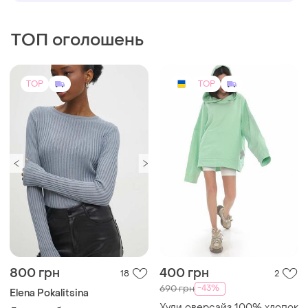
ТОП оголошень
TOP
TOP
800 грн
400 грн
18
2
-43%
690 грн
Elena Pokalitsina
Худи оверсайз 100% хлопок