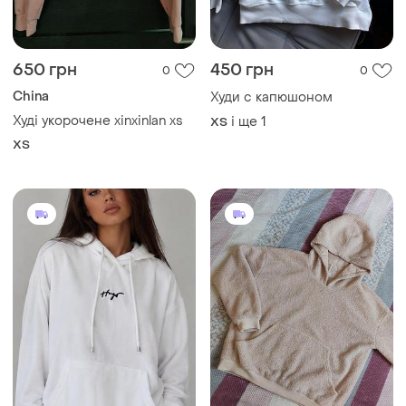
650 грн
450 грн
0
0
China
Худи с капюшоном
Худі укорочене xinxinlan xs
і ще
1
ХS
ХS