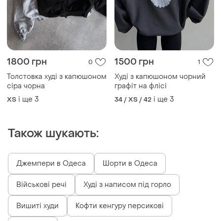
1800 грн
1500 грн
0
1
Толстовка худі з капюшоном
Худі з капюшоном чорний
сіра чорна
графіт на флісі
і ще
3
і ще
3
ХS
34 / XS / 42
Також шукають:
Джемпери в Одеса
Шорти в Одеса
Військові речі
Худі з написом під горло
Вишиті худи
Кофти кенгуру персикові