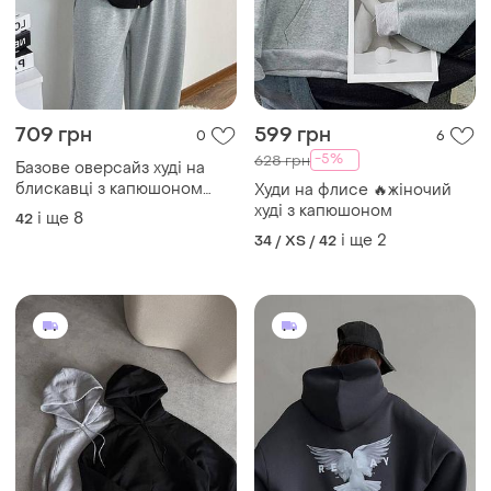
709 грн
599 грн
0
6
-5%
628 грн
Базове оверсайз худі на
блискавці з капюшоном
Худи на флисе 🔥жіночий
двохнитка жіноче худі кофта
худі з капюшоном
і ще
8
42
оверсайз з кишенями
і ще
2
34 / XS / 42
осіння кофта худі оверсайз
на блискавці