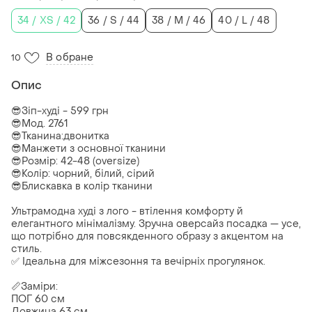
34 / XS / 42
36 / S / 44
38 / M / 46
40 / L / 48
В обране
10
Опис
😎Зіп-худі - 599 грн
😎Мод. 2761
😎Тканина:двонитка
😎Манжети з основної тканини
😎Розмір: 42-48 (oversize)
😎Колір: чорний, білий, сірий
😎Блискавка в колір тканини
Ультрамодна худі з лого - втілення комфорту й
елегантного мінімалізму. Зручна оверсайз посадка — усе,
що потрібно для повсякденного образу з акцентом на
стиль.
✅ Ідеальна для міжсезоння та вечірніх прогулянок.
📏Заміри:
ПОГ 60 см
Довжина 63 см