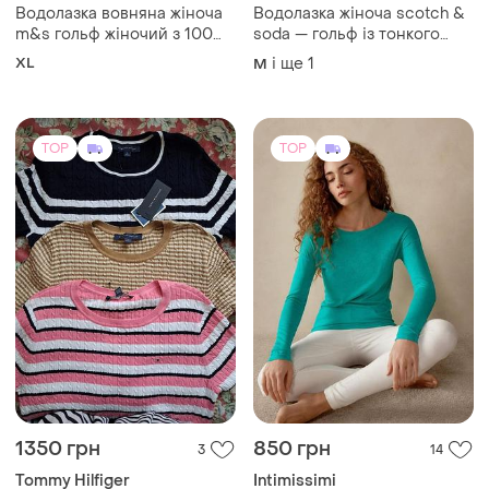
Водолазка вовняна жіноча
Водолазка жіноча scotch &
m&s гольф жіночий з 100%
soda — гольф із тонкого
мериносової вовни xl
трикотажного ліоцелу l
XL
і ще
1
M
TOP
TOP
1350 грн
850 грн
3
14
Tommy Hilfiger
Intimissimi