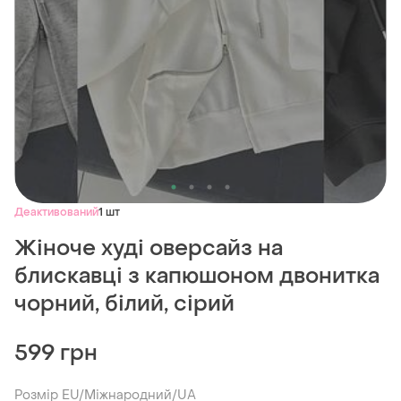
Деактивований
1 шт
Жіноче худі оверсайз на
блискавці з капюшоном двонитка
чорний, білий, сірий
599 грн
Розмір EU/Міжнародний/UA