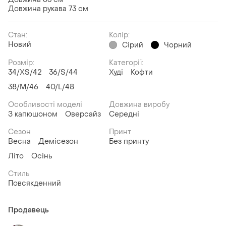
Довжина рукава 73 см
Стан:
Колір:
Новий
Сірий
Чорний
Розмір:
Категорії:
34/XS/42
36/S/44
Худі
Кофти
38/M/46
40/L/48
Особливості моделі
Довжина виробу
З капюшоном
Оверсайз
Середні
Сезон
Принт
Весна
Демісезон
Без принту
Літо
Осінь
Стиль
Повсякденний
Продавець