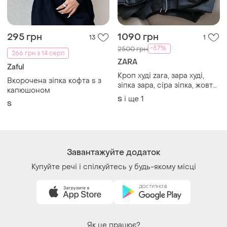
295 грн
1090 грн
13
1
-57%
2500 грн
266 грн з 14 серп
ZARA
Zaful
Кроп худі zara, зара худі,
Вкорочена зіпка кофта s з
зіпка зара, сіра зіпка, жовта
капюшоном
зіпка, рожева зіпка, жіноче
і ще
1
S
S
зіп худі, стильний худі,
світшот жіночий, худі від
зара
Завантажуйте додаток
Купуйте речі і спілкуйтесь у будь-якому місці
Як це працює?