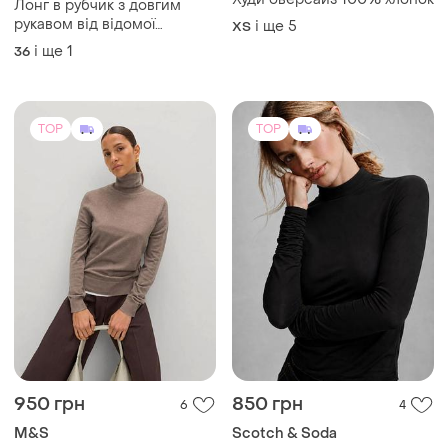
Лонг в рубчик з довгим
рукавом від відомої
і ще
5
ХS
модельерки еlena
і ще
1
36
pokalitsina dress code
TOP
TOP
950 грн
850 грн
6
4
M&S
Scotch & Soda