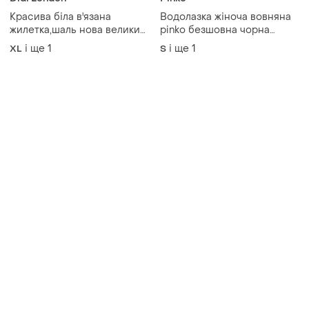
Красива біла в'язана
Водолазка жіноча вовняна
жилетка,шаль нова великий
pinko безшовна чорна
розмір
светр гольф вовняний
і ще
1
і ще
1
XL
S
чорний трикотаж рубчик
вовна s m