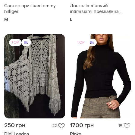
Светер оригінал tommy
Лонгслів жіночий
hilfiger
intimissimi преміальна
бавовна supima легка тонка
M
L
напівпрозора та
неймовірно м’яка l
TOP
TOP
250 грн
1700 грн
22
19
Didi London
Pinko