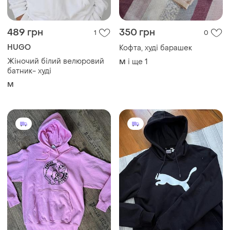
489 грн
350 грн
1
0
HUGO
Кофта, худі барашек
Жіночий білий велюровий
і ще
1
M
батник- худі
M