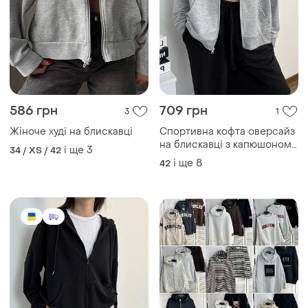
586 грн
709 грн
3
1
Жіноче худі на блискавці
Спортивна кофта оверсайз
на блискавці з капюшоном,
і ще
3
34 / XS / 42
жіноче худі оверсайз з
і ще
8
42
капюшоном, широка кофта,
базове худі з двонитки