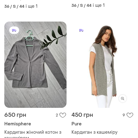
650 грн
450 грн
2
9
Hemisphere
Pure
Кардиган жіночий котон з
Кардиган з кашеміру
кашеміром
і ще
1
S
і ще
1
36 / S / 44