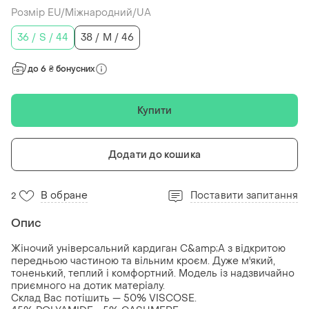
Розмір EU/Міжнародний/UA
36 / S / 44
38 / M / 46
до 6 ₴ бонусних
Купити
Додати до кошика
В обране
Поставити запитання
2
Опис
Жіночий універсальний кардиган C&amp;A з відкритою
передньою частиною та вільним кроєм. Дуже м'який,
тоненький, теплий і комфортний. Модель із надзвичайно
приємного на дотик матеріалу.
Склад Вас потішить — 50% VISCOSE.