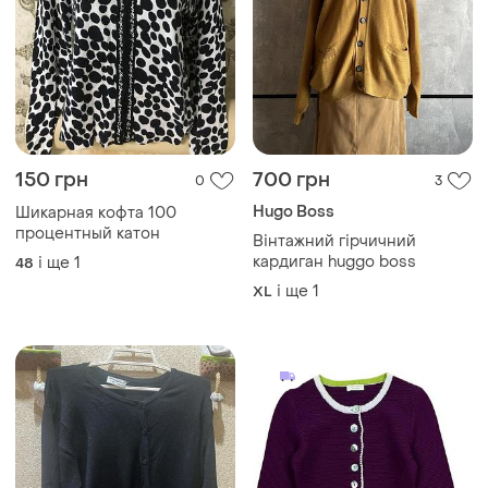
145 грн
450 грн
0
1
Marco Pecci
138 грн з 07 серп
Кардиган из 100%
Atmosphere
кашемира marco pecci
Чорна трикотажна кофта на
XS-S
ґудзиках
і ще
1
L