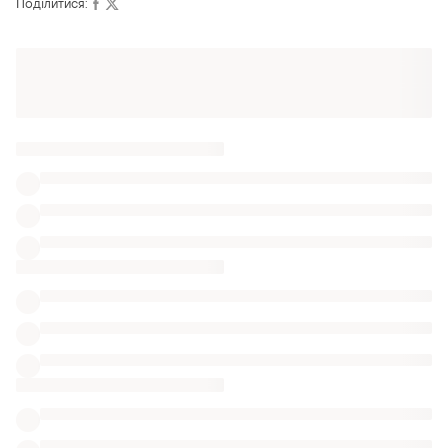
Поділитися:
Оформлюйте підписку SMART
Отримайте замовлення з безкоштовною
доставкою
Також шукають:
Пуловери в Одеса
Пончо в Одеса
Костюми зі спідницею в Одеса
Кардигани
Жіночі кардигани esmara в миколаєві
В'язані в'язані кардигани
Ангорка кофти на ґудзиках
Костюмні кардигани