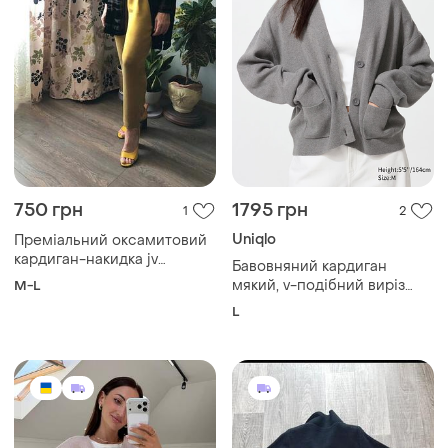
1080 грн
450 грн
0
0
Кардиган вільного крою з
Кардиган женский новый
широкими рукавами на
і ще
1
L
манжетах з поясом
і ще
3
46