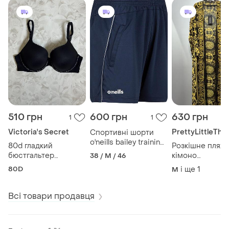
510 грн
600 грн
630 грн
1
1
Victoria's Secret
PrettyLittleThi
Спортивні шорти
o'neills bailey training
80d гладкий
Розкішне пляж
shorts 🇮🇪
бюстгальтер
кімоно
38 / M / 46
victoria's secret з
prettylittlething 
80D
і ще
1
M
мерехтливим
стилі versace 
логотипом оригінал
Всі товари продавця