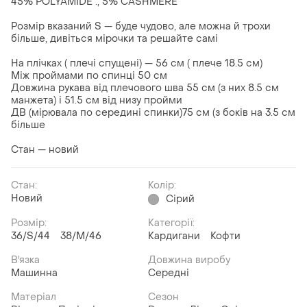
45% POLYAMIDE ., 5% CASHMERE
Розмір вказаний S — буде чудово, але можна й трохи
більше, дивіться мірочки та решайте самі
На плічках ( плечі спущені) — 56 см ( плече 18.5 см)
Між проймами по спинці 50 см
Довжина рукава від плечового шва 55 см (з них 8.5 см
манжета) і 51.5 см від низу пройми
ДВ (мірювала по середині спинки)75 см (з боків на 3.5 см
більше
Стан — новий
Стан:
Колір:
Новий
Сірий
Розмір:
Категорії:
36/S/44
38/M/46
Кардигани
Кофти
В'язка
Довжина виробу
Машинна
Середні
Матеріал
Сезон