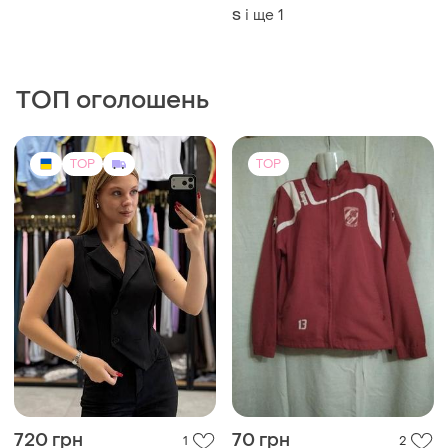
720 грн
70 грн
1
2
Стильна класична жилетка
Супер спортивка
— must-have цього сезону
36 / S / 44
і ще
2
S
TOP
TOP