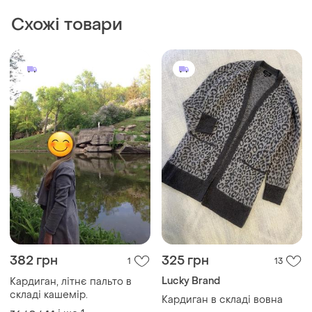
382 грн
325 грн
1
13
Lucky Brand
Кардиган, літнє пальто в
складі кашемір.
Кардиган в складі вовна
і ще
1
36 / S / 44
і ще
1
36 / S / 44