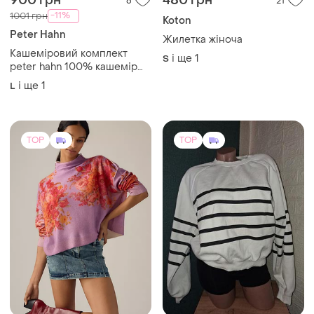
1800 грн
299 грн
0
4
Pilcro
284 грн з 07 серп
Стільний кашеміровий
Bershka
светр pilcro
Білий жіночий світшот в
і ще
1
S
чорну полоску
і ще
1
S