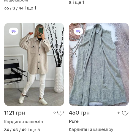
1121 грн
450 грн
9
11
Pure
Кардиган кашемір
Кардиган з кашеміру
і ще
5
34 / XS / 42
і ще
1
S
ТОП оголошень
TOP
TOP