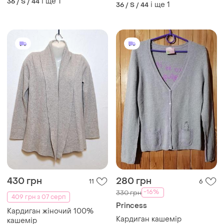
430 грн
280 грн
11
6
-16%
330 грн
409 грн з 07 серп
Princess
Кардиган жіночий 100%
Кардиган кашемір
кашемір
і ще
1
36 / S / 44
і ще
1
36 / S / 44