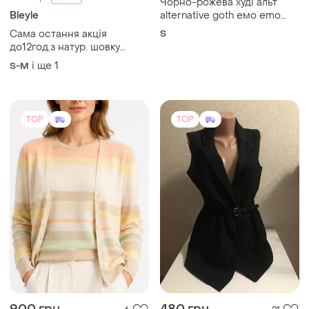
900 грн
480 грн
6
21
-11%
1001 грн
Koton
Peter Hahn
Жилетка жіноча
Кашеміровий комплект
і ще
1
S
peter hahn 100% кашемір
кардиган і джемпер у
і ще
1
L
пастельну смужку
TOP
TOP