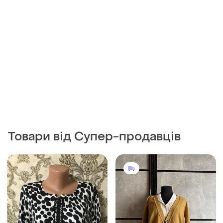
150 грн
700 грн
0
3
Hugo Boss
Шикарная кофта 100
процентный катон
Вінтажний гірчичний
кардиган huggo boss
і ще
1
48
і ще
1
XL