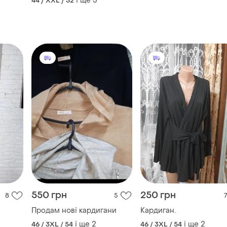
і ще
3
44 / XXL / 52
550 грн
250 грн
8
5
7
Продам нові кардигани
Кардиган.
і ще
2
і ще
2
46 / 3XL / 54
46 / 3XL / 54