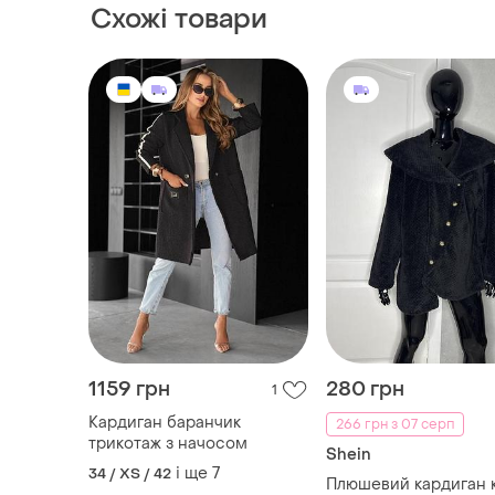
Схожі товари
1159 грн
280 грн
1
Кардиган баранчик
266 грн з 07 серп
трикотаж з начосом
Shein
і ще
7
34 / XS / 42
Плюшевий кардиган 