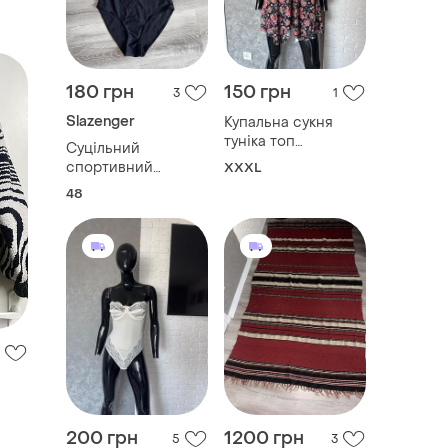
180 грн
150 грн
3
1
Slazenger
Купальна сукня
туніка топ
Суцільний
купальник великого
спортивний
XXXL
розміру батал
купальник
48
slazenger, l
200 грн
1200 грн
5
3