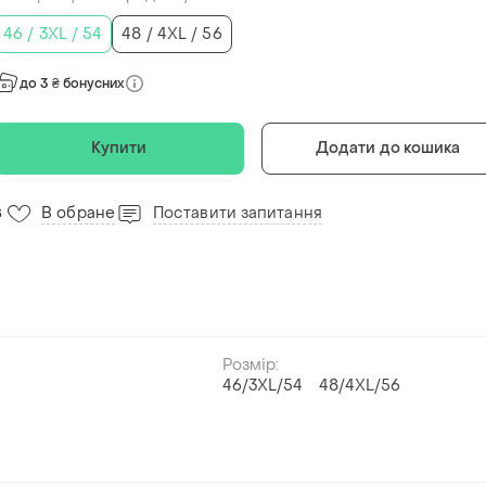
46 / 3XL / 54
48 / 4XL / 56
до 3 ₴ бонусних
Купити
Додати до кошика
В обране
Поставити запитання
8
Розмір:
46/3XL/54
48/4XL/56
й