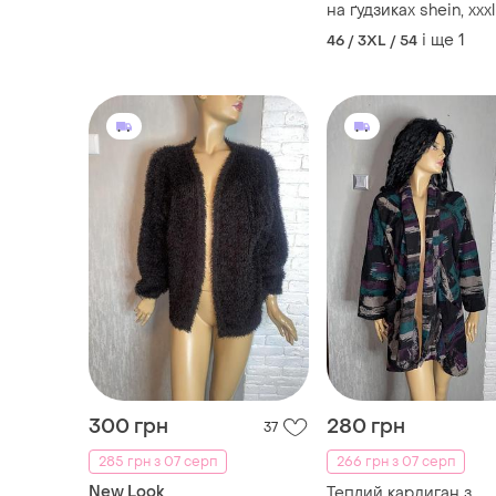
на ґудзиках shein, xxxl
і ще
1
46 / 3XL / 54
300 грн
280 грн
37
285 грн з 07 серп
266 грн з 07 серп
New Look
Теплий кардиган з