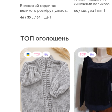
кишенями великого
Волохатий кардиган
розміру sf collection, 
великого розміру пухнаста
і ще
1
46 / 3XL / 54
54р
кофта new look, xxxl
і ще
1
46 / 3XL / 54
ТОП оголошень
TOP
TOP