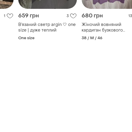
659 грн
680 грн
1
3
13
В’язаний светр argin 🤍 one
Жіночий вовняний
size | дуже теплий
кардиган бузкового
кольору бренду givу
One size
38 / M / 46