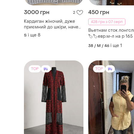
3000 грн
450 грн
2
Кардиган жіночий, дуже
428 грн з 07 серп
приємний до шкіри, наче
Вьетнам сток лонгсл
тонеш в обіймах🤗
і ще
8
S
🏷🏷евр.м-л на р 165
необмежений вибір
р.48-50
кольорів, широкий
і ще
1
38 / M / 46
розмірних ряд. відчуйте
свій осінній затишок🌞
TOP
TOP