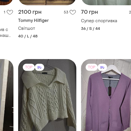
2100 грн
70 грн
1
53
2
Tommy Hilfiger
Супер спортивка
Світшот
36 / S / 44
ив с
 наш
40 / L / 48
TOP
TOP