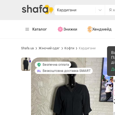
Кардигани
Каталог
Знижки
Хендмейд
Shafa.ua
Жіночий одяг
Кофти
Кардигани
Ва
П
д
Безпечна оплата
Д
Безкоштовна доставка SMART