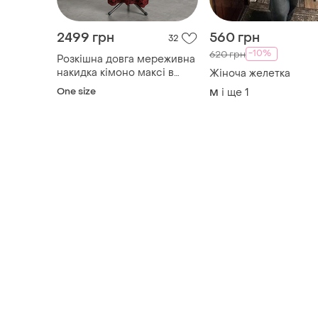
2499 грн
560 грн
32
-10%
620 грн
Розкішна довга мереживна
накидка кімоно максі в
Жіноча желетка
етно стилі українська
One size
і ще
1
M
вишиванка мереживо