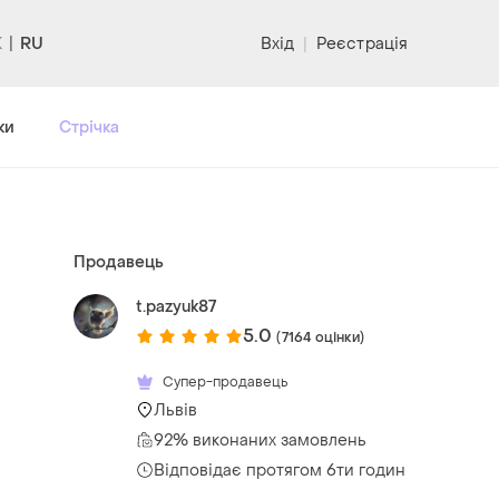
RU
Вхід
|
Реєстрація
ки
Стрічка
Продавець
l
t.pazyuk87
5.0
(7164 оцінки)
Супер-продавець
Львів
92% виконаних замовлень
Відповідає протягом 6ти годин