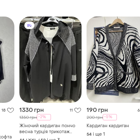
1330 грн
190 грн
18
11
6
-2%
-5%
1350 грн
200 грн
Жіночий кардиган пончо
Кардиган кардиган
весна турція трикотаж
і ще
1
54
кофта
luizza