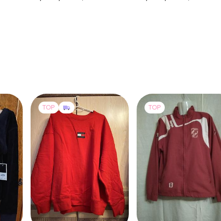
xxxl
TOP
TOP