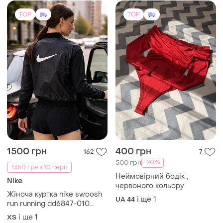
TOP
TOP
1500 грн
400 грн
162
7
-20%
500 грн
1350 грн з 10 серп
Неймовірний бодік ,
Nike
червоного кольору
Жіноча куртка nike swoosh
і ще
1
UA 44
run running dd6847-010
(original) женская куртка