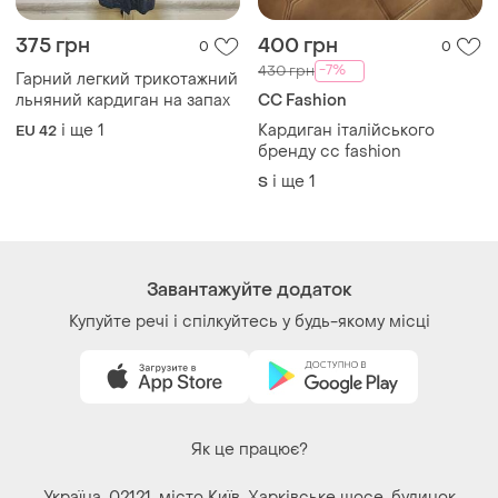
375 грн
400 грн
0
0
-7%
430 грн
Гарний легкий трикотажний
льняний кардиган на запах
CC Fashion
і ще
1
Кардиган італійського
EU 42
бренду сс fashion
і ще
1
S
Завантажуйте додаток
Купуйте речі і спілкуйтесь у будь-якому місці
Як це працює?