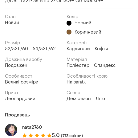
Дл.76Пл.52 Р 36 Б по 27 Ог130++ Об 150см ++
Стан:
Колір:
Новий
Чорний
Коричневий
Розмір:
Категорії:
52/5XL/60
54/5XL/62
Кардигани
Кофти
Довжина виробу
Матеріал
Подовжені
Поліестер
Спандекс
Особливості
Особливості крою
Великі розміри
На запа́х
Принт
Сезон
Леопардовий
Демісезон
Літо
Продавець
nata2760
5.0
(773 оцінки)