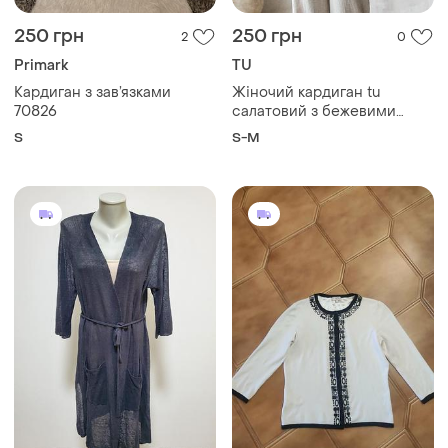
250 грн
250 грн
2
0
Primark
TU
Кардиган з зав’язками
Жіночий кардиган tu
70826
салатовий з бежевими
смужками розмір s-m
S
S-M