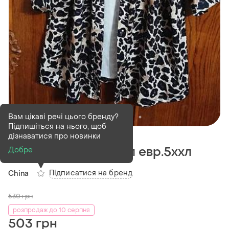
Вам цікаві речі цього бренду?
Підпишіться на нього, щоб
В наявності
1 шт
дізнаватися про новинки
Кордиган мегобатал евр.5ххл
Добре
Підписатися на бренд
China
530
грн
розпродаж до 10 серпня
503 грн