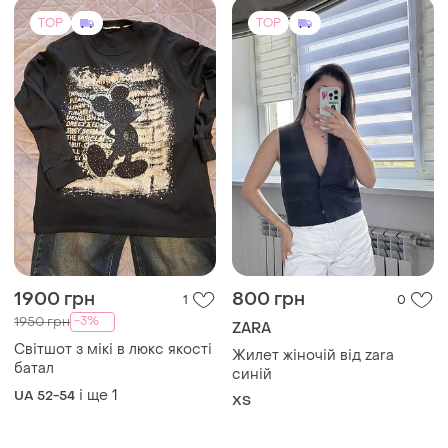
TOP
TOP
1900 грн
800 грн
1
0
-3%
1950 грн
ZARA
Світшот з мікі в люкс якості
Жилет жіночій від zara
батал
синій
і ще
1
UA 52-54
ХS