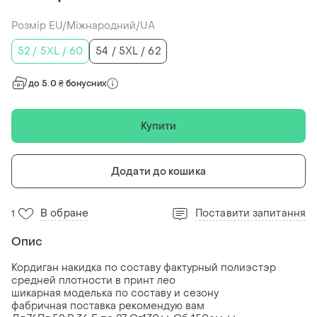
Розмір EU/Міжнародний/UA
52 / 5XL / 60
54 / 5XL / 62
до 5.0 ₴ бонусних
Купити
Додати до кошика
В обране
Поставити запитання
1
Опис
Кордиган накидка по составу фактурный полиэстэр
средней плотности в принт лео
шикарная моделька по составу и сезону
фабричная поставка рекомендую вам