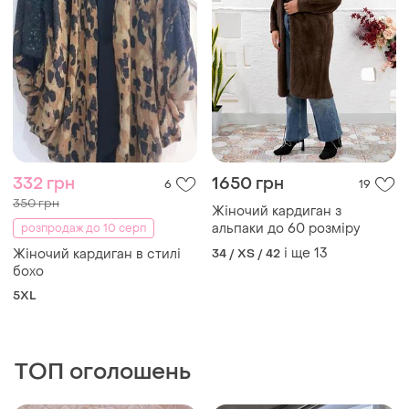
332 грн
1650 грн
6
19
350 грн
Жіночий кардиган з
альпаки до 60 розміру
розпродаж до 10 серп
і ще
13
Жіночий кардиган в стилі
34 / XS / 42
бохо
5XL
ТОП оголошень