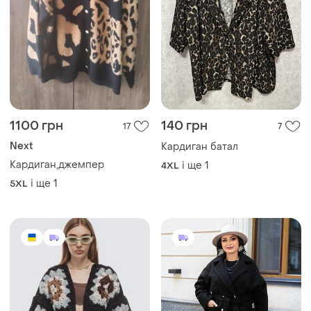
1100 грн
140 грн
17
7
Next
Кардиган батал
Кардиган,джемпер
і ще
1
4XL
і ще
1
5XL