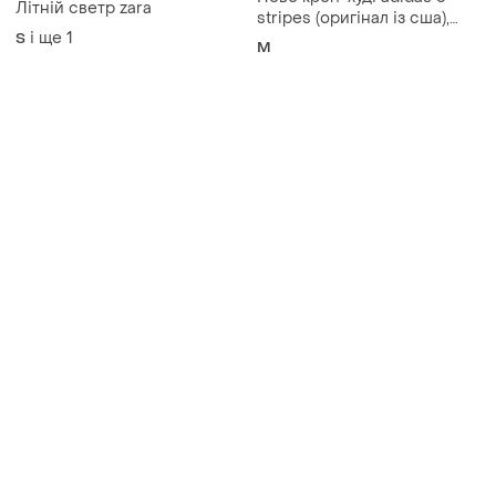
Нове кроп-худі adidas 3-
Літній светр zara
stripes (оригінал із сша),
і ще
1
S
розмір m
M