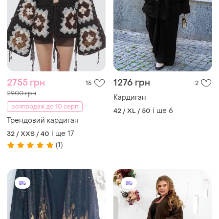
2755 грн
1276 грн
15
2
2900 грн
Кардиган
розпродаж до 10 серп
і ще
6
42 / XL / 50
Трендовий кардиган
і ще
17
32 / XXS / 40
(1)