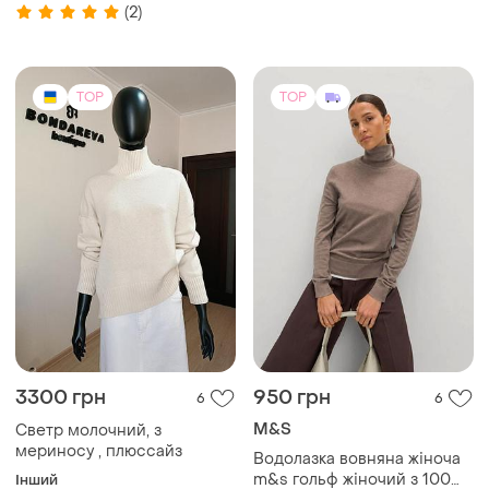
і ще
1
ХS
nike swoosh run running
(2)
TOP
TOP
3300 грн
950 грн
6
6
M&S
Светр молочний, з
мериносу , плюссайз
Водолазка вовняна жіноча