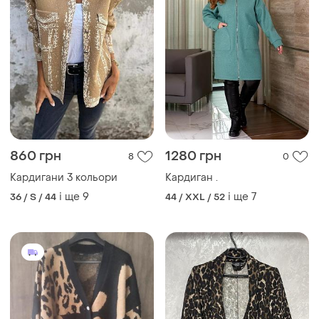
860 грн
1280 грн
8
0
Кардигани 3 кольори
Кардиган .
і ще
9
і ще
7
36 / S / 44
44 / XXL / 52