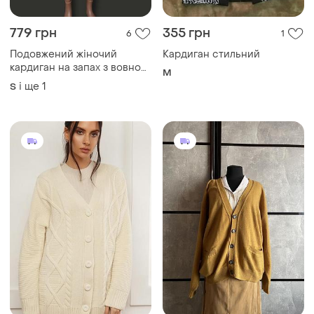
779 грн
355 грн
6
1
Подовжений жіночий
Кардиган стильний
кардиган на запах з вовною
M
альпакою
і ще
1
S