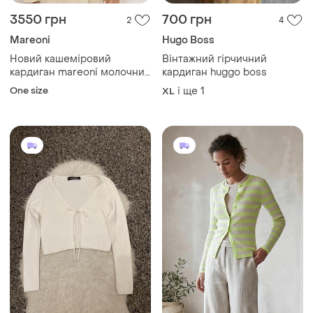
3550 грн
700 грн
2
4
Mareoni
Hugo Boss
Новий кашеміровий
Вінтажний гірчичний
кардиган mareoni молочний
кардиган huggo boss
oversize (кашемір/меринос)
One size
і ще
1
XL