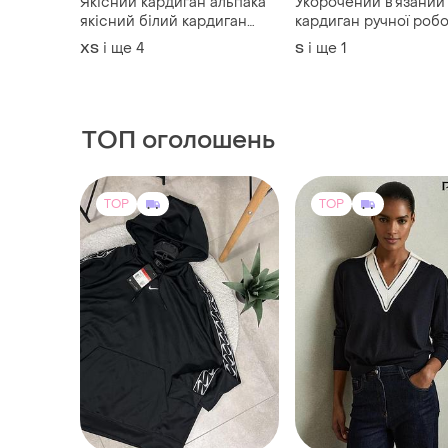
Якісний кардиган альпака
Укорочений в’язаний
якісний білий кардиган
кардиган ручної робо
альпака довгий білий
об’ємними квітами
і ще
4
і ще
1
ХS
S
кардиган міді пухнастий
(чорний)
кардиган травка
ТОП оголошень
TOP
TOP