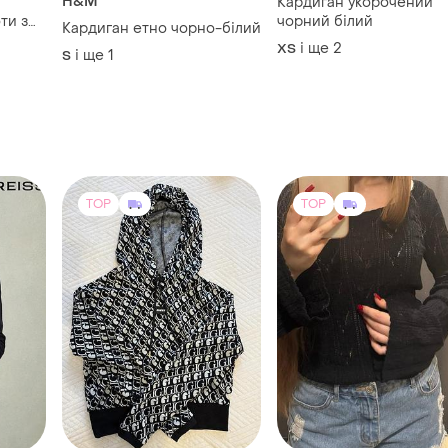
H&M
Кардиган укорочений
ти з
чорний білий
Кардиган етно чорно-білий
і ще
2
ХS
і ще
1
S
TOP
TOP