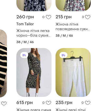
260 грн
215 грн
0
3
Tom Tailor
Жіноча літня
повсякденна сукня
Жіноча літня легка
з квітковим
чорно—біла сукня
38 / M / 46
принтом
відомого бренду
38 / M / 46
tom tailor m
розміру
615 грн
235 грн
0
0
Жіноча довга сукня
Жіночі легкі літні