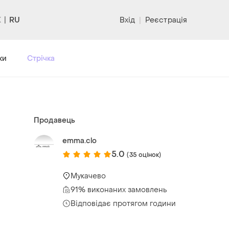
RU
Вхід
|
Реєстрація
ки
Стрічка
Продавець
emma.clo
5.0
(35 оцінок)
Мукачево
91% виконаних замовлень
Відповідає протягом години