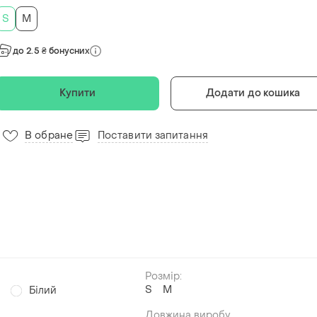
S
M
до 2.5 ₴ бонусних
Купити
Додати до кошика
В обране
Поставити запитання
Розмір:
S
M
й
Білий
Довжина виробу