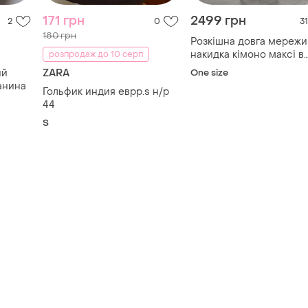
171 грн
2499 грн
2
0
31
180 грн
Розкішна довга мережи
накидка кімоно максі в
розпродаж до 10 серп
етно стилі українська
ий
ZARA
One size
вишиванка мереживо
анина
Гольфик индия еврр.s н/р
44
S