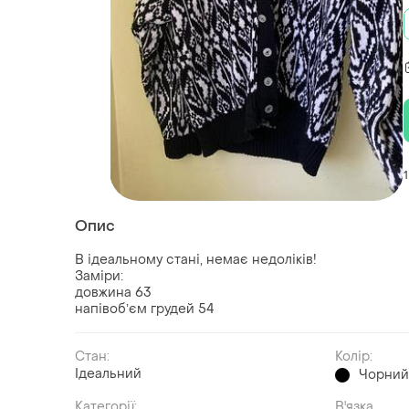
1
Опис
В ідеальному стані, немає недоліків!
Заміри:
довжина 63
напівобʼєм грудей 54
Стан:
Колір:
Ідеальний
Чорни
Категорії:
В'язка