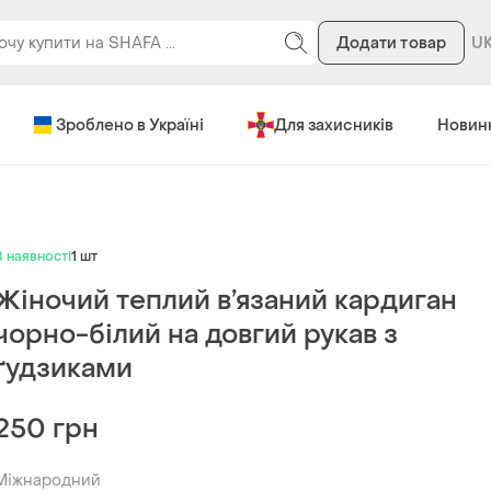
Додати товар
Зроблено в Україні
Для захисників
Новин
В наявності
1 шт
Жіночий теплий в’язаний кардиган
чорно-білий на довгий рукав з
ґудзиками
250 грн
Міжнародний