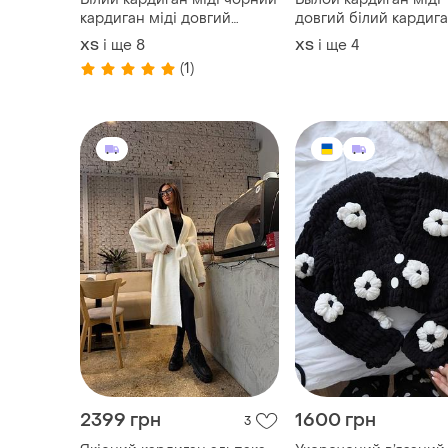
кардиган міді довгий
довгий білий кардиг
кардиган ангора ангоровий
альпака довгий білий
і ще
8
і ще
4
ХS
ХS
кардиган
кардиган пухнастий
(1)
кардиган травка
2399 грн
1600 грн
3