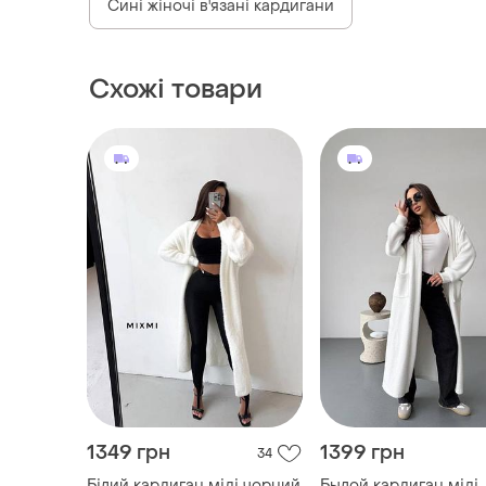
Сині жіночі в'язані кардигани
Схожі товари
1349 грн
1399 грн
34
Білий кардиган міді чорний
Былой кардиган міді