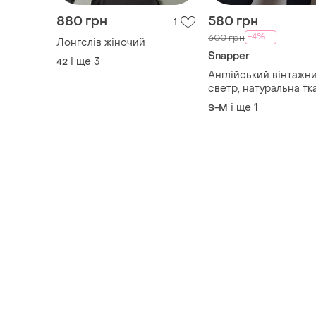
880 грн
580 грн
1
-4%
600 грн
Лонгслів жіночий
Snapper
і ще
3
42
Англійський вінтажн
светр, натуральна тк
і ще
1
S-M