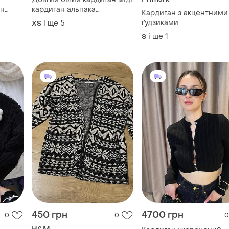
ан
кардиган альпака
Кардиган з акцентними
пухнастий кардиган
ґудзиками
і ще
5
ХS
і ще
1
S
450 грн
4700 грн
0
0
0