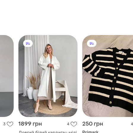
1899 грн
250 грн
3
4
4
Primark
Довгий білий кардиган міді