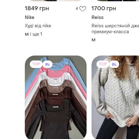
1849 грн
1700 грн
4
Nike
Reiss
Худі від nike
Reiss шерстяной дж
премиум-класса
і ще
1
M
M
TOP
TOP