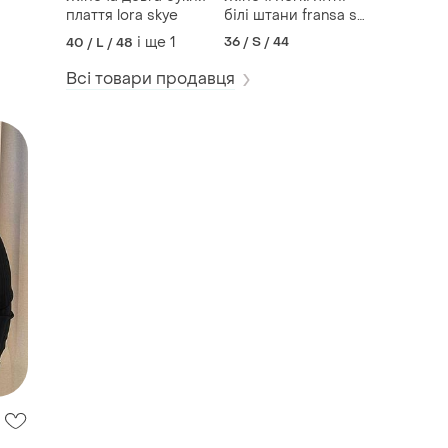
плаття lora skye
білі штани fransa s
розміру
і ще
1
36 / S / 44
40 / L / 48
Всі товари продавця