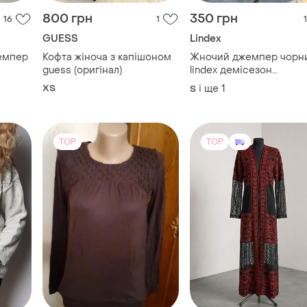
800 грн
350 грн
16
1
1
GUESS
Lindex
емпер
Кофта жіноча з капішоном
Жночий джемпер чорн
guess (оригінал)
lindex демісезон
(осінь,весна)
ХS
і ще
1
S
TOP
TOP