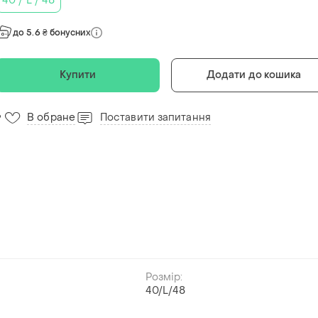
40 / L / 48
до 5.6 ₴ бонусних
Купити
Додати до кошика
В обране
Поставити запитання
9
Розмір:
40/L/48