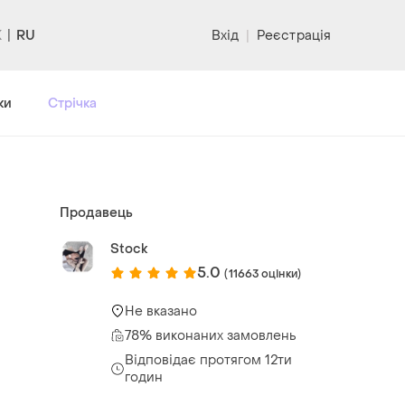
RU
Вхід
|
Реєстрація
ки
Стрічка
Продавець
Stock
5.0
(11663 оцінки)
Не вказано
78% виконаних замовлень
Відповідає протягом 12ти
годин