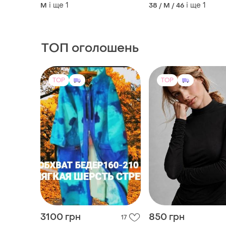
і ще
1
і ще
1
M
38 / M / 46
ТОП оголошень
TOP
TOP
3100 грн
850 грн
17