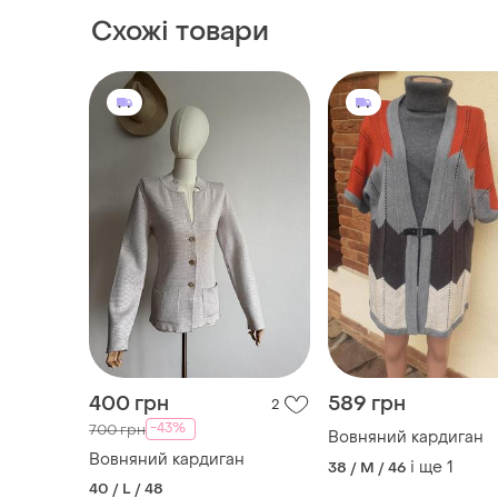
Схожі товари
400 грн
589 грн
2
-43%
700 грн
Вовняний кардиган
Вовняний кардиган
і ще
1
38 / M / 46
40 / L / 48