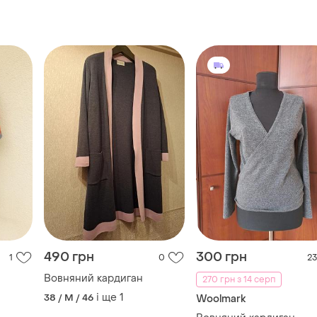
490 грн
300 грн
1
0
23
Вовняний кардиган
270 грн з 14 серп
і ще
1
38 / M / 46
Woolmark