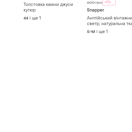
-4%
600 грн
Толстовка камни джуси
кутюр
Snapper
і ще
1
Англійський вінтажн
44
светр, натуральна тк
і ще
1
S-M