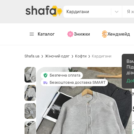
Кардигани
Каталог
Знижки
Хендмейд
Shafa.ua
Жіночий одяг
Кофти
Кардигани
Вам
Під
діз
Безпечна оплата
До
Безкоштовна доставка SMART