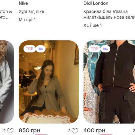
Nike
Didi London
otch &
Худі від nike
Красива біла в'язана
ого
жилетка,шаль нова великий
і ще
1
M
 l
розмір
і ще
1
XL
TOP
TOP
850 грн
400 грн
2
2
2