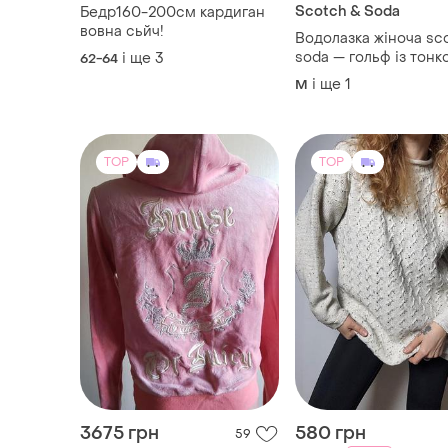
Scotch & Soda
Бедр160-200см кардиган
вовна сьйч!
Водолазка жіноча sc
soda — гольф із тонк
і ще
3
62-64
трикотажного ліоцелу
і ще
1
M
TOP
TOP
3675 грн
580 грн
59