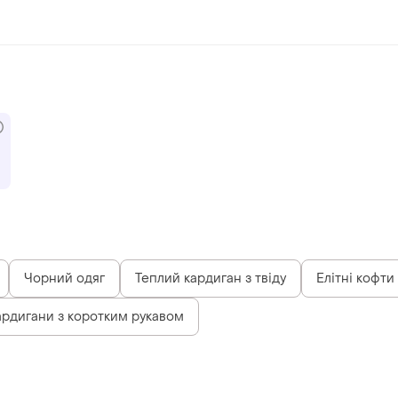
Чорний одяг
Теплий кардиган з твіду
Елітні кофти
ардигани з коротким рукавом