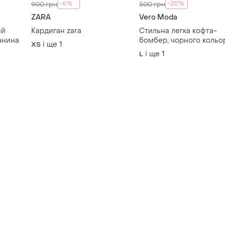
-6%
-20%
900 грн
500 грн
ZARA
Vero Moda
ий
Кардиган zara
Стильна легка кофта-
анина
бомбер, чорного кольо
і ще
1
ХS
на блискавці.
і ще
1
L