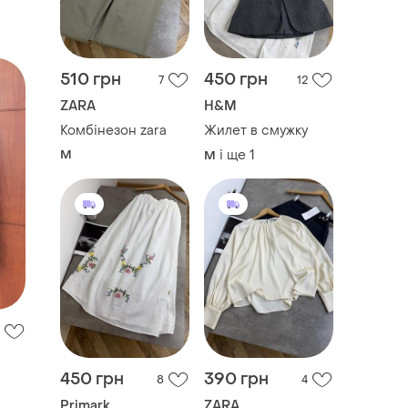
510 грн
450 грн
7
12
ZARA
H&M
Комбінезон zara
Жилет в смужку
M
і ще
1
M
450 грн
390 грн
8
4
Primark
ZARA