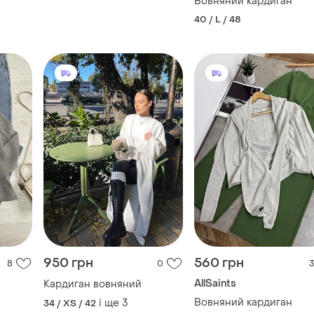
Вовняний кардиган
40 / L / 48
950 грн
560 грн
8
0
3
AllSaints
Кардиган вовняний
Вовняний кардиган
і ще
3
34 / XS / 42