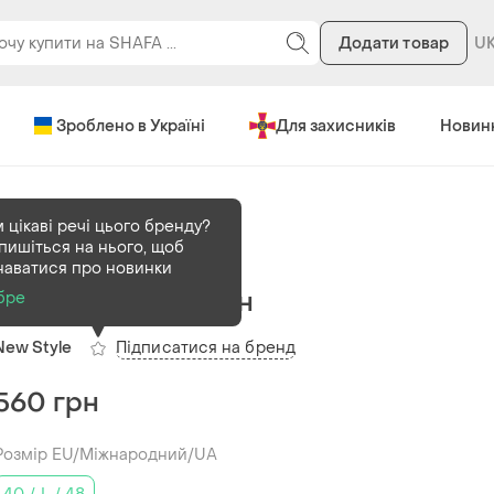
Додати товар
Зроблено в Україні
Для захисників
Новин
 цікаві речі цього бренду?
пишіться на нього, щоб
В наявності
1 шт
наватися про новинки
Вовняний кардиган
бре
Підписатися на бренд
New Style
560 грн
Розмір EU/Міжнародний/UA