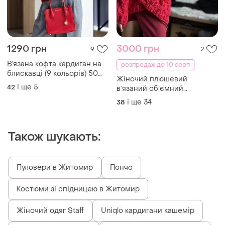
1290 грн
3000 грн
9
2
В'язана кофта кардиган на
розпродаж до 10 серп
блискавці (9 кольорiв) 50%
Жіночий плюшевий
шерсть
і ще
5
42
вʼязаний обʼємний
нарядний кардиган,
і ще
34
38
подарунок, святковий
Також шукають:
Пуловери в Житомир
Пончо
Костюми зі спідницею в Житомир
Жіночий одяг Staff
Uniqlo кардигани кашемір