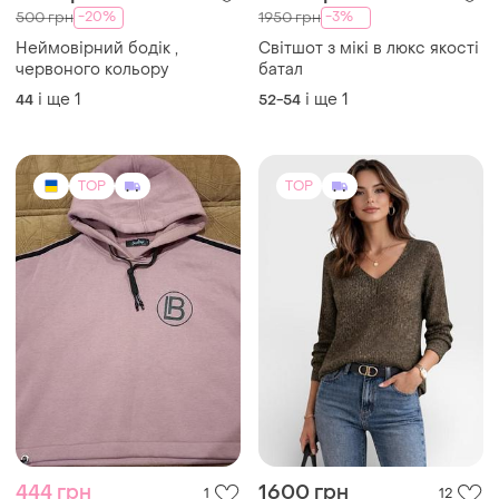
TOP
TOP
444 грн
1600 грн
1
12
HUGO
розпродаж до 10 серп
Светр жіночий hugo boss
Худі з капюшоном
джемпер лонгслів old
XXL
money s m
і ще
1
S