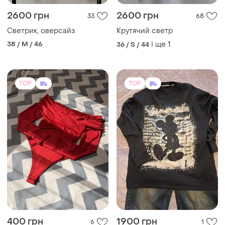
TOP
TOP
400 грн
1900 грн
6
1
-20%
-3%
500 грн
1950 грн
Неймовірний бодік ,
Світшот з мікі в люкс якості
червоного кольору
батал
і ще
1
і ще
1
44
52-54