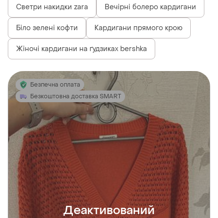
Светри накидки zara
Вечірні болеро кардигани
Біло зелені кофти
Кардигани прямого крою
Жіночі кардигани на ґудзиках bershka
Безпечна оплата
Безкоштовна доставка SMART
Деактивований