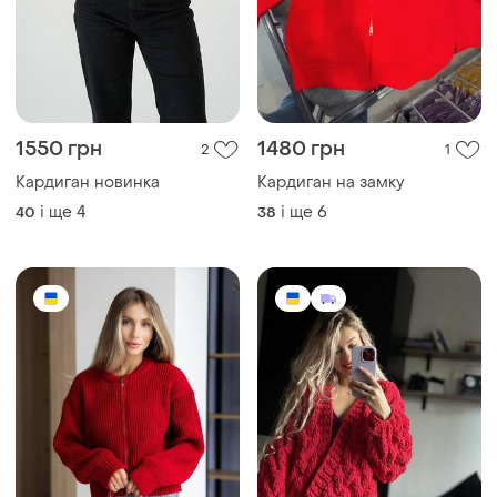
1550 грн
1480 грн
2
1
Кардиган новинка
Кардиган на замку
і ще
4
і ще
6
40
38