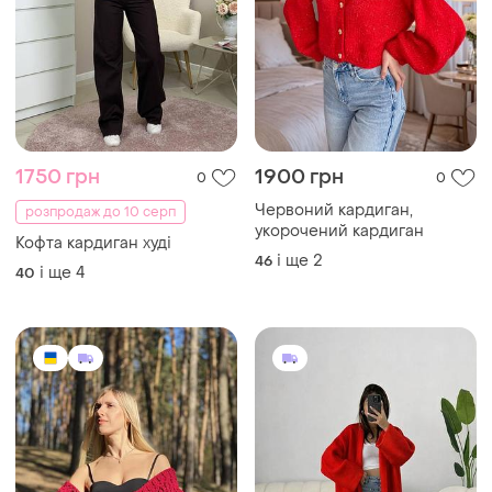
1750 грн
1900 грн
0
0
Червоний кардиган,
розпродаж до 10 серп
укорочений кардиган
Кофта кардиган худі
і ще
2
46
і ще
4
40