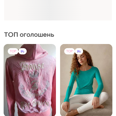
ТОП оголошень
TOP
TOP
3675 грн
850 грн
59
14
Intimissimi
Толстовка камни джуси
кутюр
Лонгслів жіночий
intimissimi преміальна
і ще
1
44