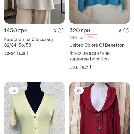
-6%
340 грн
Кардиган на блискавці
52/54, 56/58
United Colors Of Benetton
і ще
1
Жіночий вовняний
52-54
кардиган benetton.
і ще
1
L-XL