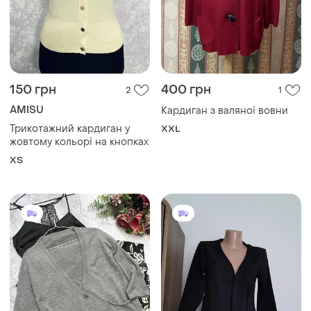
150 грн
400 грн
2
1
AMISU
Кардиган з валяноі вовни
Трикотажний кардиган у
XXL
жовтому кольорі на кнопках
ХS