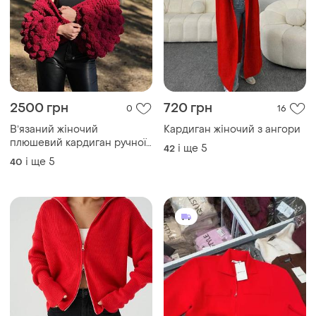
2500 грн
720 грн
0
16
Вʼязаний жіночий
Кардиган жіночий з ангори
плюшевий кардиган ручної
і ще
5
42
роботи
і ще
5
40