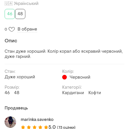
🇺🇦 Український
46
48
В обране
0
Опис
Стан дуже хороший. Колір корал або яскравий червоний,
дуже гарний.
Стан:
Колір:
Дуже хороший
Червоний
Розмір:
Категорії:
46
48
Кардигани
Кофти
Продавець
marinka.savenko
5.0
(73 оцінки)