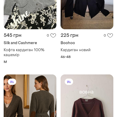
545 грн
225 грн
0
0
Silk and Cashmere
Boohoo
Кофта кардиган 100%
Кардиган новий
кашемір
46-48
M