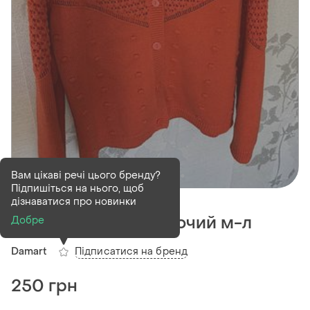
Вам цікаві речі цього бренду?
Підпишіться на нього, щоб
Деактивований
1 шт
дізнаватися про новинки
Кофта кардиган жіночий м-л
Добре
Підписатися на бренд
Damart
250 грн