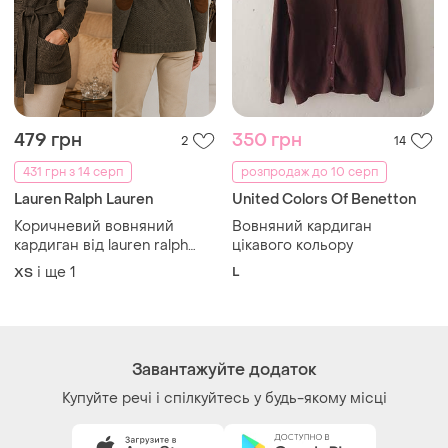
479 грн
350 грн
2
14
431 грн з 14 серп
розпродаж до 10 серп
Lauren Ralph Lauren
United Colors Of Benetton
Коричневий вовняний
Вовняний кардиган
кардиган від lauren ralph
цікавого кольору
lauren відрізняється
і ще
1
L
ХS
характерною текстурною
в'язкою та поясом.
Завантажуйте додаток
Купуйте речі і спілкуйтесь у будь-якому місці
Як це працює?