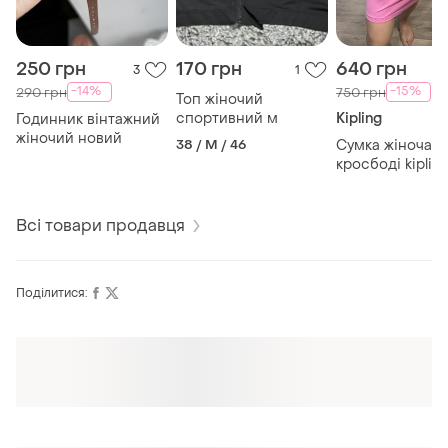
250 грн
170 грн
640 грн
3
1
-14%
-15%
290 грн
750 грн
Топ жіночий
спортивний м
Kipling
Годинник вінтажний
жіночий новий
38 / M / 46
Сумка жіноча
кросбоді kiplin
Всі товари продавця
Поділитися:
Оформлюйте підписку SMART
Отримайте замовлення з безкоштовною
доставкою