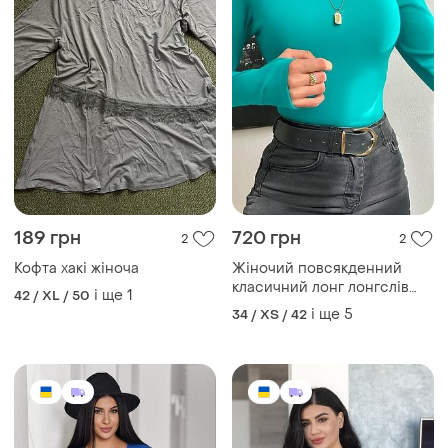
665 грн
614 грн
0
4
Жіночий базовий лонгслів,
Жіночий лонгслів,базовий
жіноча кофта у рубчик на
лонгслів,жіноча базова
блискавці
кофта, лонгслів
і ще
14
і ще
11
50
42
коричневого кольору,
лонгслів шоколадного
кольору