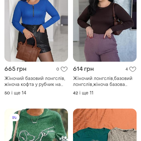
625 грн
180 грн
5
0
New Look
Жіночі лонгсліви 3 кольори
Лонгслів + кофта new look
і ще
6
42 / XL / 50
і ще
1
42 / XL / 50
ТОП оголошень