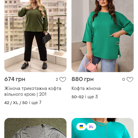
189 грн
720 грн
2
2
Кофта хакі жіноча
Жіночий повсякденний
класичний лонг лонгслів
і ще
1
42 / XL / 50
кофта тканина мікродайвінг
і ще
5
34 / XS / 42
туреччина