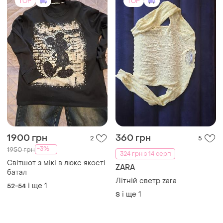
і ще
1
S