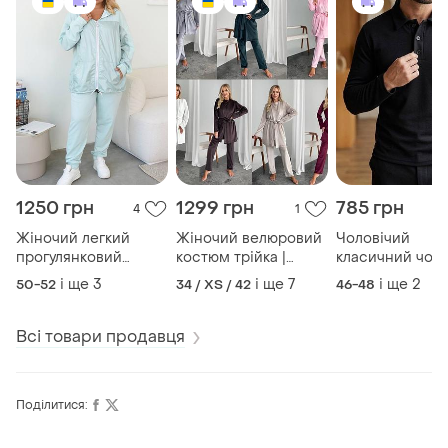
1250 грн
1299 грн
785 грн
4
1
Жіночий легкий
Жіночий велюровий
Чоловічий
прогулянковий
костюм трійка |
класичний чор
костюм | кофта на
футболка + халат +
лонгслів - поло 
і ще
3
і ще
7
і ще
2
50-52
34 / XS / 42
46-48
блискавці + штани |
штани | 1675
1015
Всі товари продавця
Поділитися: