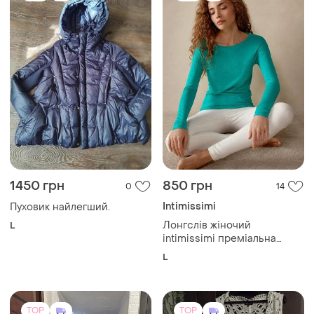
напівпрозора та
неймовірно м’яка l
TOP
TOP
560 грн
250 грн
2
22
-10%
620 грн
Didi London
Жіноча желетка
Красива біла в'язана
жилетка,шаль нова великий
і ще
1
M
розмір
і ще
1
XL