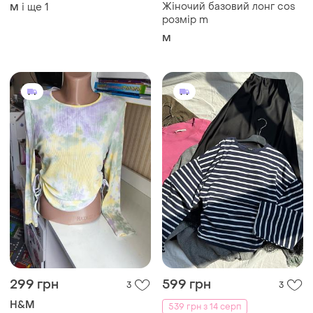
299 грн
599 грн
3
3
H&M
539 грн з 14 серп
Жіночий лонг/топ в рубчик
House
тай-дай м/l
Лонгслів у смужку house
і ще
1
M
S