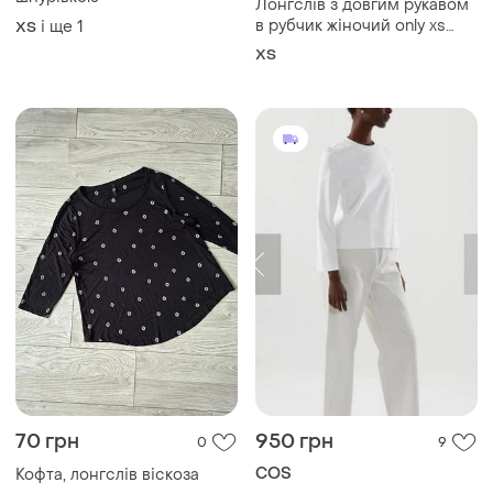
70 грн
950 грн
0
9
COS
Кофта, лонгслів віскоза
Жіночий базовий лонг cos
і ще
1
M
розмір m
M