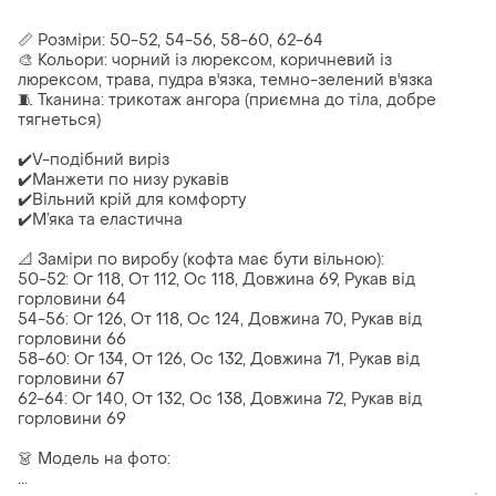
📏 Розміри: 50-52, 54-56, 58-60, 62-64
🎨 Кольори: чорний із люрексом, коричневий із
люрексом, трава, пудра в'язка, темно-зелений в'язка
🧵 Тканина: трикотаж ангора (приємна до тіла, добре
тягнеться)
✔️V-подібний виріз
✔️Манжети по низу рукавів
✔️Вільний крій для комфорту
✔️М’яка та еластична
📐 Заміри по виробу (кофта має бути вільною):
50-52: Ог 118, От 112, Ос 118, Довжина 69, Рукав від
горловини 64
54-56: Ог 126, От 118, Ос 124, Довжина 70, Рукав від
горловини 66
58-60: Ог 134, От 126, Ос 132, Довжина 71, Рукав від
горловини 67
62-64: Ог 140, От 132, Ос 138, Довжина 72, Рукав від
горловини 69
👗 Модель на фото:
...