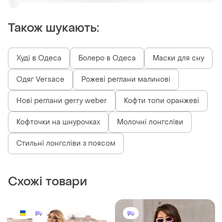
674 грн
880 грн
2
0
Жіноча трикотажна кофта
Кофта жіноча
вільного крою | 201
і ще
3
50-52
і ще
7
42 / XL / 50