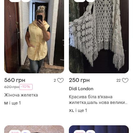
TOP
TOP
1900 грн
360 грн
2
5
-3%
1950 грн
324 грн з 14 серп
Світшот з мікі в люкс якості
ZARA
батал
Літній светр zara
і ще
1
52-54