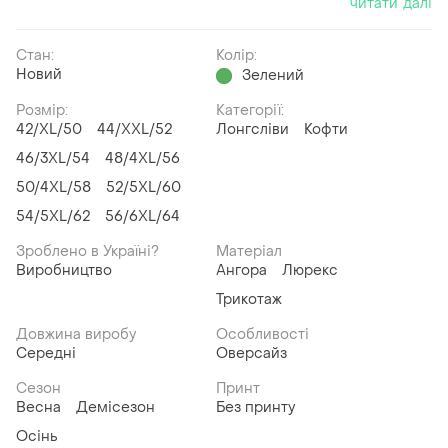
читати далі
Стан:
Колір:
Новий
Зелений
Розмір:
Категорії:
42/XL/50
44/XXL/52
Лонгсліви
Кофти
46/3XL/54
48/4XL/56
50/4XL/58
52/5XL/60
54/5XL/62
56/6XL/64
Зроблено в Україні?
Матеріал
Виробництво
Ангора
Люрекс
Трикотаж
Довжина виробу
Особливості
Середні
Оверсайз
Сезон
Принт
Весна
Демісезон
Без принту
Осінь