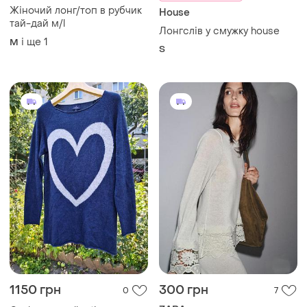
1150 грн
300 грн
0
7
ZARA
Cashmere collection з
кашеміру та вовни мерино
Ніжний трикотажний
лонгслів джемпер з
і ще
1
S
мереживом розмір м zara
і ще
1
M
Завантажуйте додаток
Купуйте речі і спілкуйтесь у будь-якому місці
Як це працює?
Україна, 02121, місто Київ, Харківське шосе, будинок