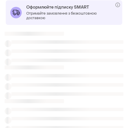
Оформлюйте підписку SMART
Отримайте замовлення з безкоштовною
доставкою
Також шукають:
Худі в Одеса
Болеро в Одеса
Маски для сну
Одяг Versace
Рожеві реглани малинові
Нові реглани gerry weber
Кофти топи оранжеві
Кофточки на шнурочках
Молочні лонгсліви
Стильні лонгсліви з поясом
Схожі товари