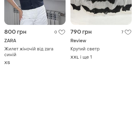
800 грн
790 грн
0
7
ZARA
Review
Жилет жіночій від zara
Крутий светр
синій
і ще
1
XXL
ХS