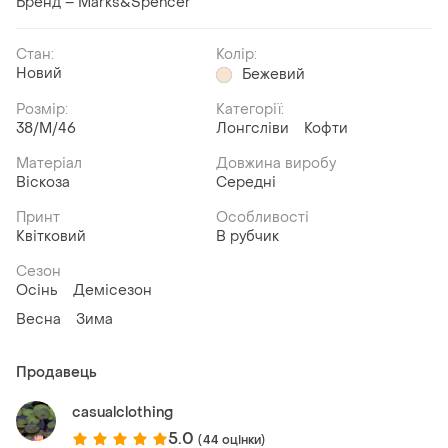
Бренд – Marks&Spencer
Стан:
Колір:
Новий
Бежевий
Розмір:
Категорії:
38/M/46
Лонгсліви
Кофти
Матеріал
Довжина виробу
Віскоза
Середні
Принт
Особливості
Квітковий
В рубчик
Сезон
Осінь
Демісезон
Весна
Зима
Продавець
casualclothing
5.0
(44 оцінки)