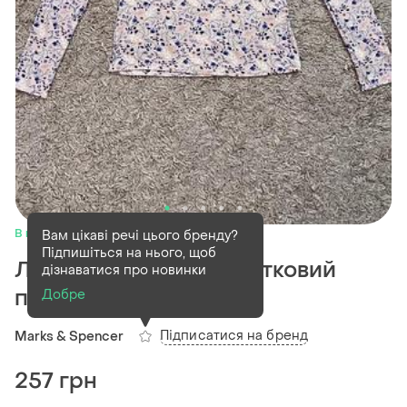
В наявності
1 шт
Вам цікаві речі цього бренду?
Підпишіться на нього, щоб
Лонгслів жіночий в квітковий
дізнаватися про новинки
принт marks&spencer
Добре
Підписатися на бренд
Marks & Spencer
257 грн