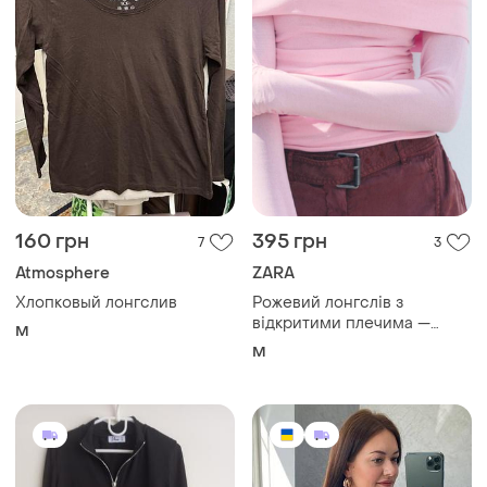
160 грн
395 грн
7
3
Atmosphere
ZARA
Хлопковый лонгслив
Рожевий лонгслів з
відкритими плечима —
M
модель zara draped soft
M
strapless top