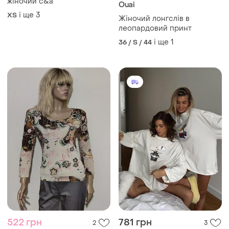
522 грн
781 грн
2
3
550 грн
Жіночий лонгслів оверсайз
з принтом
розпродаж до 10 серп
і ще
2
Лонгслів квітковий принт
34 / XS / 42
kara makan італія /947/n