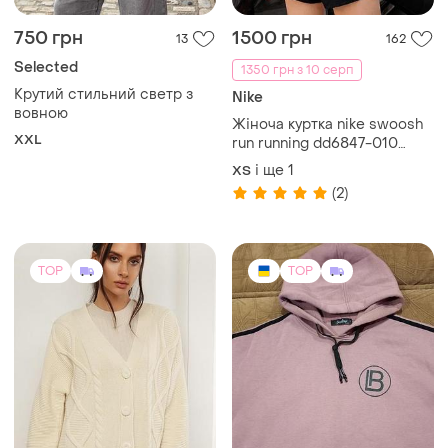
вовною
Жіноча куртка nike swoosh
XXL
run running dd6847-010
(original) женская куртка
і ще
1
ХS
nike swoosh run running
(2)
TOP
TOP
3550 грн
422 грн
2
1