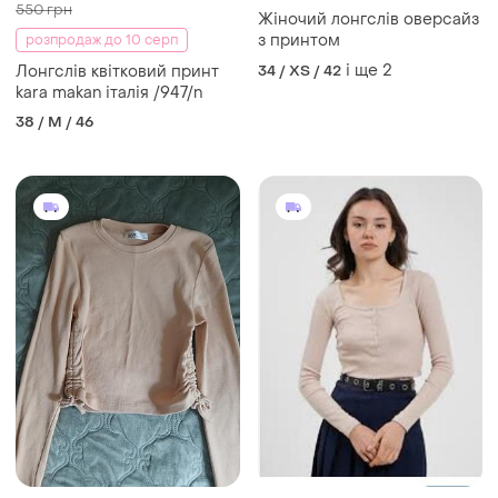
38 / M / 46
200 грн
249 грн
0
0
Ece
Лонгслів жіночий
Лонгслів жіночий
і ще
1
36 / S / 44
M