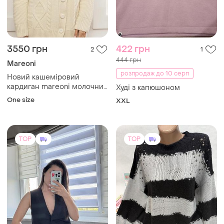
444 грн
Mareoni
розпродаж до 10 серп
Новий кашеміровий
кардиган mareoni молочний
Худі з капюшоном
oversize (кашемір/меринос)
One size
XXL
TOP
TOP