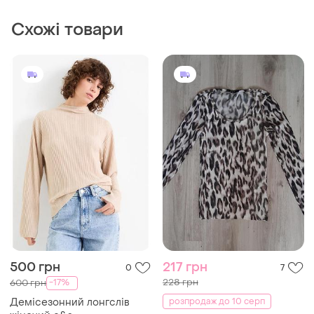
500 грн
217 грн
0
7
228 грн
-17%
600 грн
Демісезонний лонгслів
розпродаж до 10 серп
жіночий с&а
Ouai
і ще
3
ХS
Жіночий лонгслів в
леопардовий принт
і ще
1
36 / S / 44