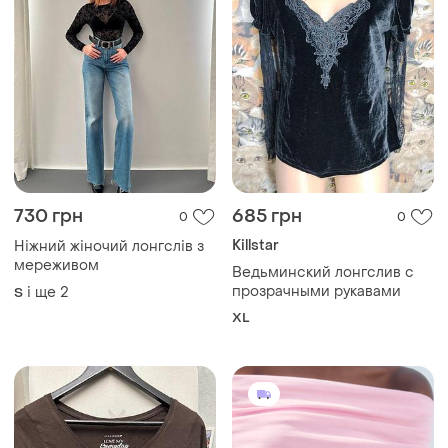
730 грн
685 грн
0
0
Killstar
Ніжний жіночий лонгслів з
мереживом
Ведьминский лонгслив с
прозрачными рукавами
і ще
2
S
XL