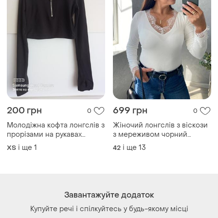
200 грн
699 грн
0
0
Молодіжна кофта лонгслів з
Жіночий лонгслів з віскози
прорізами на рукавах
з мереживом чорний
тканина еластична
молочний базовий лонгслів
і ще
1
і ще
13
ХS
42
тягнеться "масло"
з мереживом з віскози
жіноча віскозна кофта з
мереживом арт 135
Завантажуйте додаток
Купуйте речі і спілкуйтесь у будь-якому місці
Як це працює?