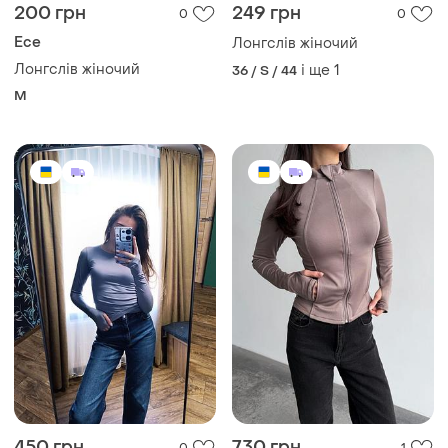
450 грн
730 грн
0
1
Лонгслів жіночий
Лонгслів жіночий
і ще
2
і ще
3
S
42