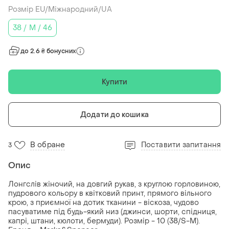
Розмір EU/Міжнародний/UA
38 / M / 46
до 2.6 ₴ бонусних
Купити
Додати до кошика
В обране
Поставити запитання
3
Опис
Лонгслів жіночий, на довгий рукав, з круглою горловиною,
пудрового кольору в квітковий принт, прямого вільного
крою, з приємної на дотик тканини - віскоза, чудово
пасуватиме під будь-який низ (джинси, шорти, спідниця,
капрі, штани, кюлоти, бермуди). Розмір - 10 (38/S-М).