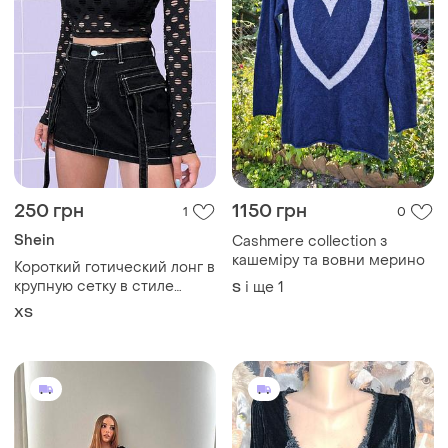
250 грн
1150 грн
1
0
Shein
Cashmere collection з
кашеміру та вовни мерино
Короткий готический лонг в
крупную сетку в стиле
і ще
1
S
гранж
ХS