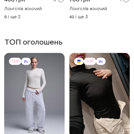
ТОП оголошень
TOP
TOP
2200 грн
2964 грн
1
2
Skims
Боді- гольф. віскозний
трикотаж. навіть на зріст
Новий оригінальний білий
147см)