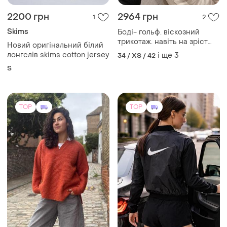
лонгслів skims cotton jersey
і ще
3
34 / XS / 42
S
TOP
TOP
750 грн
1500 грн
13
162
Selected
1350 грн з 10 серп
Крутий стильний светр з
Nike