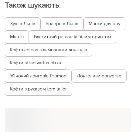
Також шукають:
Худі в Львів
Болеро в Львів
Маски для сну
Мантії
Блакитний реглан із білим принтом
Кофта adidas з лампасами лонгслів
Кофти stradivarius сітка
Жіночий лонгслів Promod
Лонгсливи converse
Кофти з рукавом tom tailor
Схожі товари