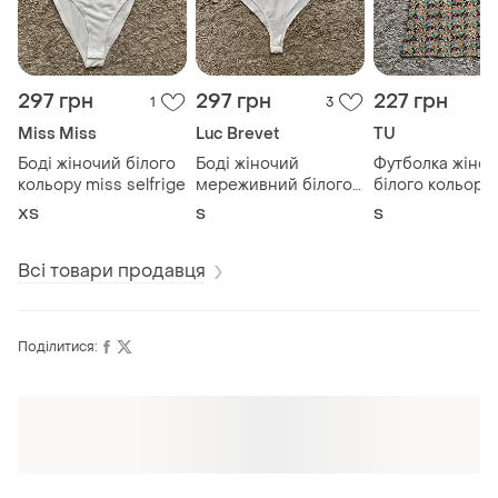
297 грн
297 грн
227 грн
1
3
Miss Miss
Luc Brevet
TU
Боді жіночий білого
Боді жіночий
Футболка жіноч
кольору miss selfrige
мереживний білого
білого кольору 
кольору luc-ce
квітковий принт
ХS
S
S
Всі товари продавця
Поділитися:
Оформлюйте підписку SMART
Отримайте замовлення з безкоштовною
доставкою