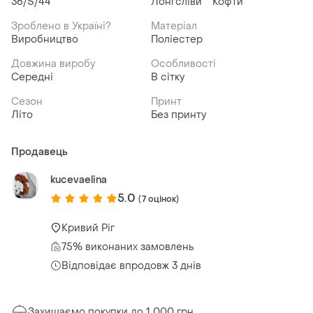
36/S/44
Лонгсліви
Кофти
Зроблено в Україні?
Матеріал
Виробництво
Поліестер
Довжина виробу
Особливості
Середні
В сітку
Сезон
Принт
Літо
Без принту
Продавець
kucevaelina
5.0
(7 оцінок)
Кривий Ріг
75% виконаних замовлень
Відповідає впродовж 3 днів
Захищаємо покупки до 1 000 грн