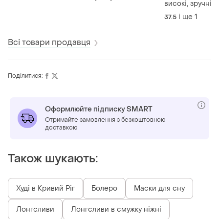
високі, зручні
і ще
1
37.5
Всі товари продавця
Поділитися:
Оформлюйте підписку SMART
Отримайте замовлення з безкоштовною
доставкою
Також шукають:
Худі в Кривий Ріг
Болеро
Маски для сну
Лонгсливи
Лонгсливи в смужку ніжні