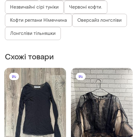
Незвичайні сірі туніки
Червоні кофти.
Кофти реглани Німеччина
Оверсайз лонгсліви
Лонгсліви тільняшки
Схожі товари