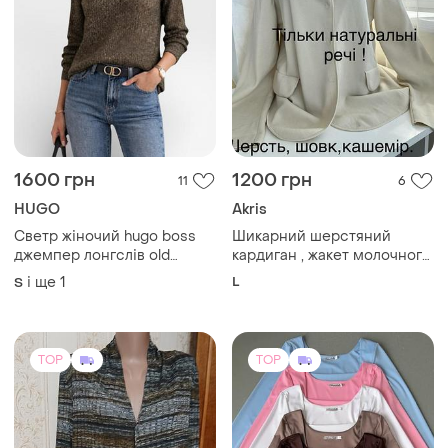
1600 грн
1200 грн
11
6
HUGO
Akris
Светр жіночий hugo boss
Шикарний шерстяний
джемпер лонгслів old
кардиган , жакет молочного
money s m
кольору,бренда люкс akris
і ще
1
L
S
punto
TOP
TOP