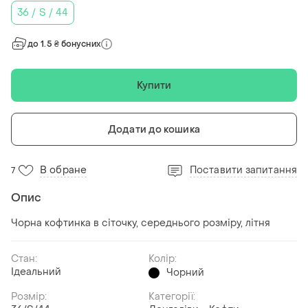
36 / S / 44
до 1.5 ₴ бонусних
Купити
Додати до кошика
В обране
Поставити запитання
7
Опис
Чорна кофтинка в сіточку, середнього розміру, літня
Стан:
Колір:
Ідеальний
Чорний
Розмір:
Категорії: