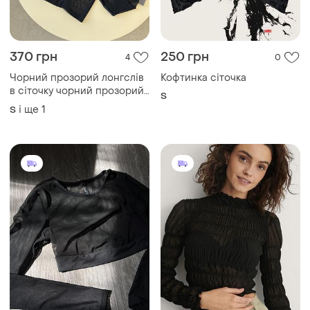
370 грн
250 грн
4
0
Чорний прозорий лонгслів
Кофтинка сіточка
в сіточку чорний прозорий
S
лонгслів
і ще
1
S