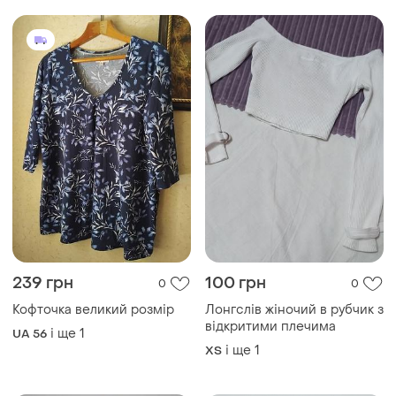
239 грн
100 грн
0
0
Кофточка великий розмір
Лонгслів жіночий в рубчик з
відкритими плечима
і ще
1
UA 56
і ще
1
ХS