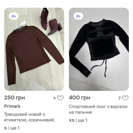
250 грн
400 грн
6
2
Primark
Спортивний лонг з вирізом
на пальчик
Трендовий новий з
етикеткою, коричневий
і ще
1
ХS
напівпрозорий лонгслів із
і ще
1
S
сітки з довгими рукавами.