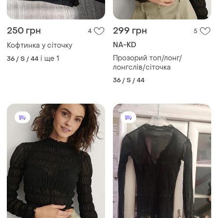
250 грн
299 грн
4
5
NA-KD
Кофтинка у сіточку
Прозорий топ/лонг/
і ще
1
36 / S / 44
лонгслів/сіточка
36 / S / 44