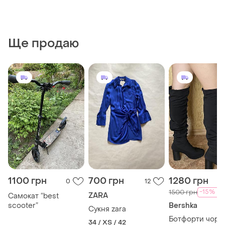
Ще продаю
1100 грн
700 грн
1280 грн
0
12
-15%
1500 грн
ZARA
Самокат “best
scooter”
Bershka
Сукня zara
Ботфорти чорні
34 / XS / 42