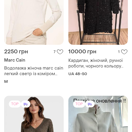
2250 грн
10000 грн
7
1
Marc Cain
Кардиган, жіночий, ручної
роботи, чорного кольору
Водолазка жіноча marc cain
натуральний склад ниток
легкий светр із коміром
UA 48-50
гольф
M
TOP
TOP