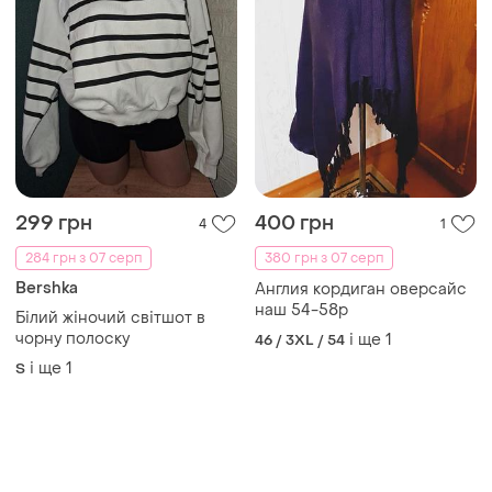
299 грн
400 грн
4
1
284 грн з 07 серп
380 грн з 07 серп
Bershka
Англия кордиган оверсайс
наш 54-58р
Білий жіночий світшот в
чорну полоску
і ще
1
46 / 3XL / 54
і ще
1
S