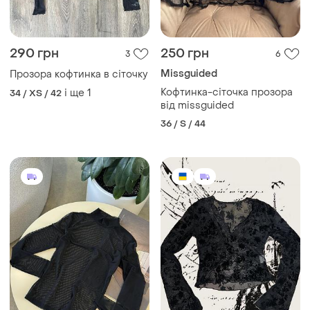
290 грн
250 грн
3
6
Missguided
Прозора кофтинка в сіточку
Кофтинка-сіточка прозора
і ще
1
34 / XS / 42
від missguided
36 / S / 44