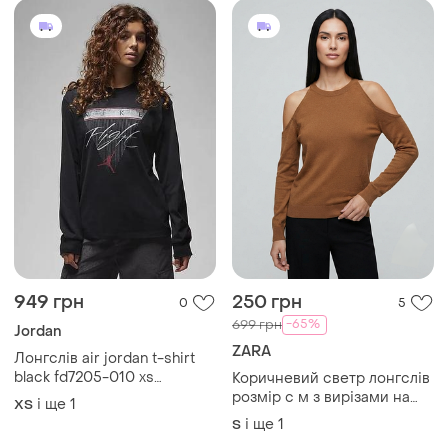
949 грн
250 грн
0
5
-65%
699 грн
Jordan
ZARA
Лонгслів air jordan t-shirt
black fd7205-010 xs
Коричневий светр лонгслів
лонгслив nike jordan
розмір с м з вирізами на
і ще
1
ХS
черный xs
плечах zara
і ще
1
S