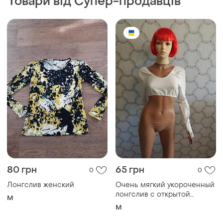
Товари від Супер-продавців
80 грн
65 грн
0
0
Лонгслив женский
Очень мягкий укороченный
лонгслив с открытой
M
спиной
M