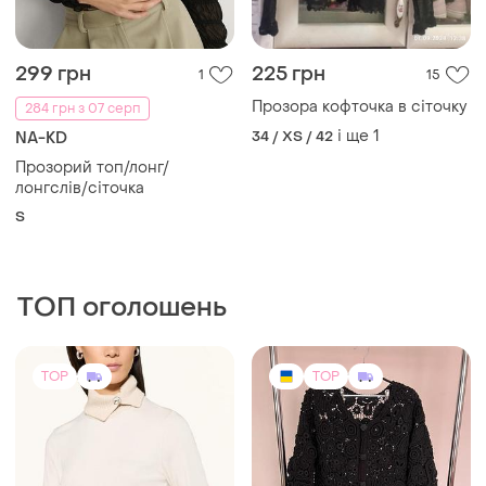
299 грн
225 грн
1
15
Прозора кофточка в сіточку
284 грн з 07 серп
і ще
1
34 / XS / 42
NA-KD
Прозорий топ/лонг/
лонгслів/сіточка
S
ТОП оголошень
TOP
TOP