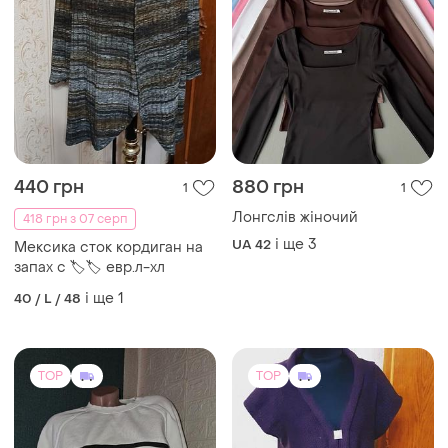
440 грн
880 грн
1
1
Лонгслів жіночий
418 грн з 07 серп
і ще
3
UA 42
Мексика сток кордиган на
запах с 🏷🏷 евр.л-хл
і ще
1
40 / L / 48
TOP
TOP