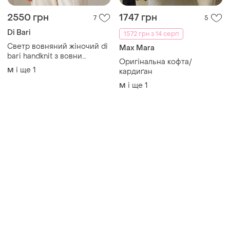
2550 грн
1747 грн
7
5
Di Bari
1572 грн з 14 серп
Светр вовняний жіночий di
Max Mara
bari handknit з вовни
Оригінальна кофта/
меріноса ручна в'язка m l
і ще
1
M
кардиґан
і ще
1
M