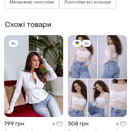
Меланжеві лонгсліви
Лонгсліви всі кольори
Схожі товари
799 грн
508 грн
0
0