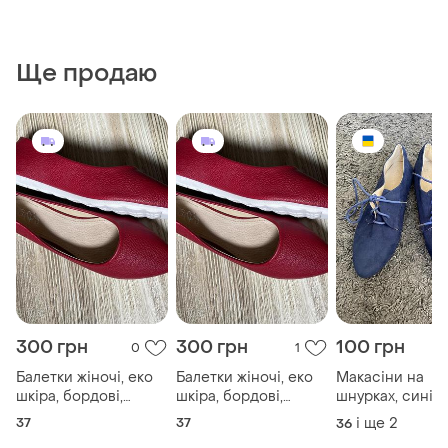
Ще продаю
300 грн
300 грн
100 грн
0
1
Балетки жіночі, еко
Балетки жіночі, еко
Макасіни на
шкіра, бордові,
шкіра, бордові,
шнурках, сині,
розмір 37
розмір 37
розмір 36,37,40
37
37
і ще
2
36