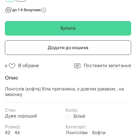
до 1 ₴ бонусних
Купити
Додати до кошика
В обране
Поставити запитання
6
Опис
Лонгслів (кофта) біла приталена, з довгим рукавом , на
замочку
Стан:
Колір:
Дуже хороший
Білий
Розмір:
Категорії:
42
46
Лонгсліви
Кофти