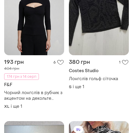
193 грн
380 грн
6
1
404 грн
Costes Studio
174 грн з 14 серп
Лонгслів гольф сіточка
F&F
і ще
1
S
Чорний лонгслів в рубчик з
акцентом на декольте
розмір хл ххл f&f
і ще
1
XL