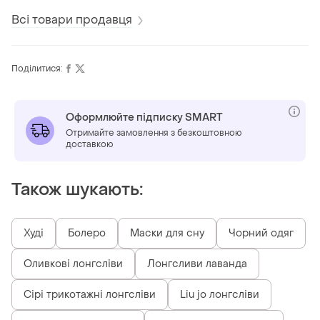
Всі товари продавця
Поділитися:
Оформлюйте підписку SMART
Отримайте замовлення з безкоштовною
доставкою
Також шукають:
Худі
Болеро
Маски для сну
Чорний одяг
Оливкові лонгсліви
Лонгсливи лаванда
Сірі трикотажні лонгсліви
Liu jo лонгсліви