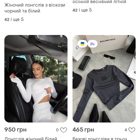
осінній весняний літній
Жіночий лонгслів з віскози
і ще
5
42
чорний та білий
і ще
5
42
950 грн
465 грн
0
4
Лонгслів жіночий білий
Базові лонгсліви в трьох