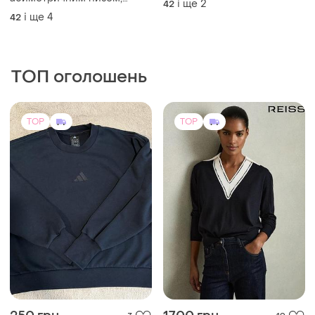
і ще
2
42
бежевий, білий
і ще
4
42
ТОП оголошень
TOP
TOP