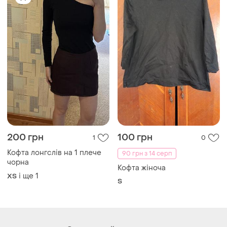
200 грн
100 грн
1
0
Кофта лонгслів на 1 плече
90 грн з 14 серп
чорна
Кофта жіноча
і ще
1
ХS
S