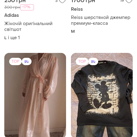
250 грн
1700 грн
3
19
-17%
300 грн
Reiss
Adidas
Reiss шерстяной джемпер
премиум-класса
Жіночій оригінальний
світшот
M
і ще
1
L
TOP
TOP