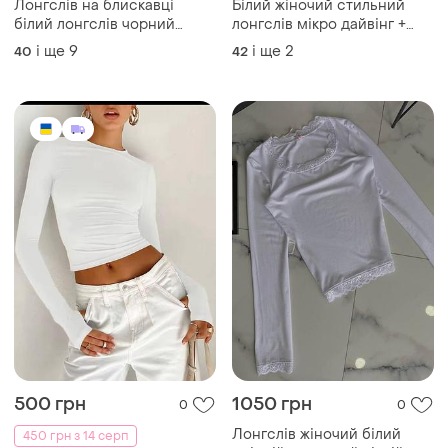
Лонгслів на блискавці
Білий жіночий стильний
білий лонгслів чорний
лонгслів мікро дайвінг +
лонгслів на блискавці
сітка, стильний підлітковий
і ще
9
і ще
2
40
42
лонгслів на молнії лонгслів
лонгслів
на змійці лонгслів на
замочку
500 грн
1050 грн
0
0
Лонгслів жіночий білий
450 грн з 14 серп