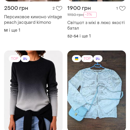
2500 грн
1900 грн
2
1
-3%
1950 грн
Персиковое кимоно vintage
peach jacquard kimono
Світшот з мікі в люкс якості
батал
і ще
1
M
і ще
1
52-54
TOP
TOP