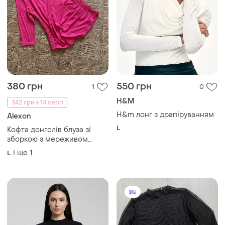
380 грн
550 грн
1
0
H&M
342 грн з 14 серп
H&m лонг з драпіруванням
Alexon
L
Кофта донгслів блуза зі
зборкою з мереживом
alexon
і ще
1
L