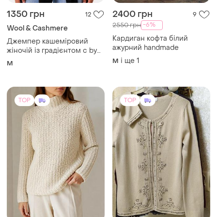
1350 грн
2400 грн
12
9
-6%
2550 грн
Wool & Cashmere
Кардиган кофта білий
Джемпер кашеміровий
ажурний handmade
жіночій із градієнтом c by
bloomingdale's cashmere m
і ще
1
M
M
светр кашемір
TOP
TOP