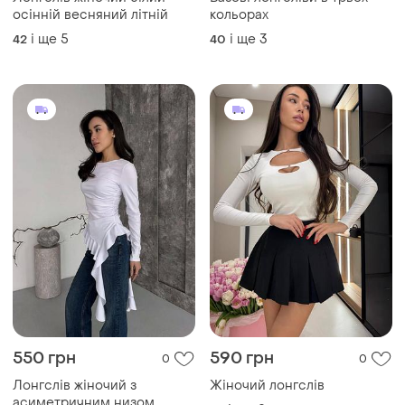
осінній весняний літній
кольорах
і ще
5
і ще
3
42
40
550 грн
590 грн
0
0
Лонгслів жіночий з
Жіночий лонгслів
асиметричним низом,