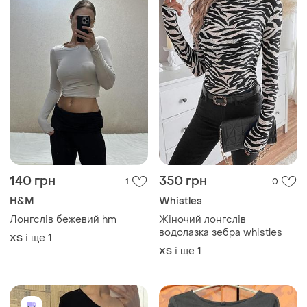
140 грн
350 грн
1
0
H&M
Whistles
Лонгслів бежевий hm
Жіночий лонгслів
водолазка зебра whistles
і ще
1
ХS
і ще
1
ХS