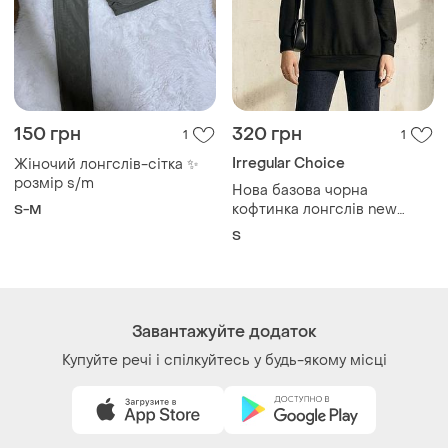
150 грн
320 грн
1
1
Irregular Choice
Жіночий лонгслів-сітка ✨
розмір s/m
Нова базова чорна
кофтинка лонгслів new
S-M
choice
S
Завантажуйте додаток
Купуйте речі і спілкуйтесь у будь-якому місці