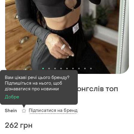
В наявності
1 шт
Вам цікаві речі цього бренду?
Підпишіться на нього, щоб
Чорний відвертий лонгслів топ
дізнаватися про новинки
готика рейв y2k
Добре
Підписатися на бренд
Shein
262 грн