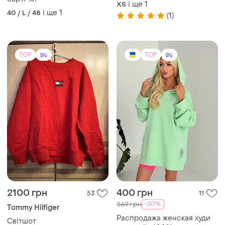
евр.л-хл
(original) женская куртка
і ще
1
ХS
nike swoosh run running
і ще
1
40 / L / 48
(1)
TOP
TOP
2100 грн
400 грн
53
11
-30%
569 грн
Tommy Hilfiger