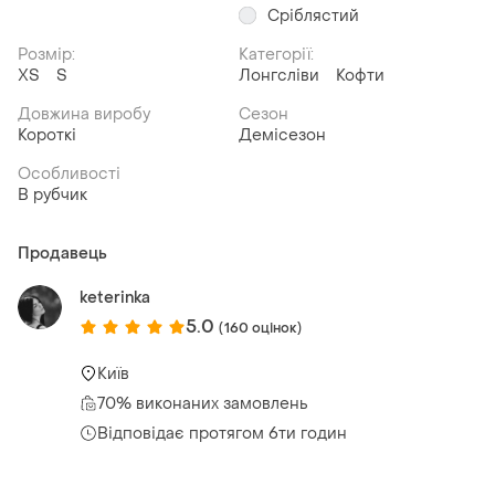
Сріблястий
Розмір:
Категорії:
ХS
S
Лонгсліви
Кофти
Довжина виробу
Сезон
Короткі
Демісезон
Особливості
В рубчик
Продавець
keterinka
5.0
(160 оцінок)
Київ
70% виконаних замовлень
Відповідає протягом 6ти годин