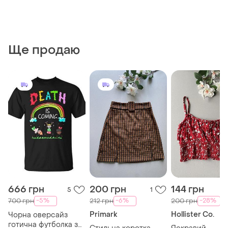
Ще продаю
666 грн
200 грн
144 грн
5
1
-5%
-6%
-28%
700 грн
212 грн
200 грн
Primark
Hollister Co.
Чорна оверсайз
готична футболка з