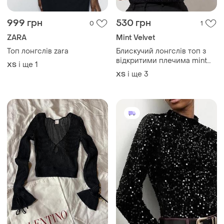
999 грн
530 грн
0
1
ZARA
Mint Velvet
Топ лонгслів zara
Блискучий лонгслів топ з
відкритими плечима mint
і ще
1
ХS
velvet р. xs-sкофта з
і ще
3
ХS
люрексом чорна