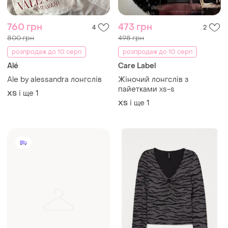
760 грн
473 грн
4
2
800 грн
498 грн
розпродаж до 10 серп
розпродаж до 10 серп
Alé
Care Label
Ale by alessandra лонгслів
Жіночий лонгслів з
пайетками хs-s
і ще
1
ХS
і ще
1
ХS