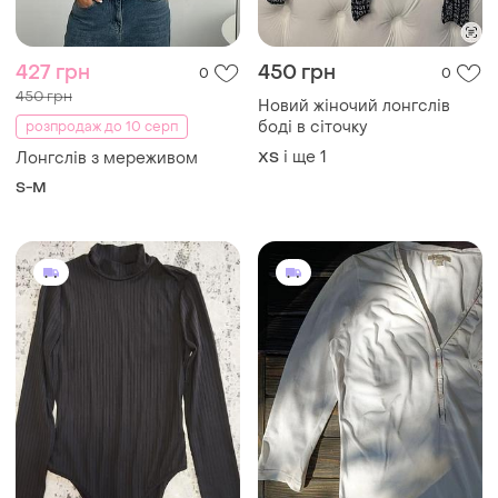
427 грн
450 грн
0
0
450 грн
Новий жіночий лонгслів
боді в сіточку
розпродаж до 10 серп
і ще
1
Лонгслів з мереживом
ХS
S-M