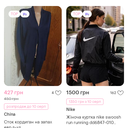
TOP
TOP
427 грн
1500 грн
4
162
450 грн
1350 грн з 10 серп
розпродаж до 10 серп
Nike
China
Жіноча куртка nike swoosh
Сток кордиган на запах
run running dd6847-010