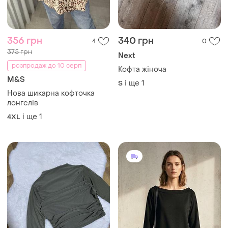
356 грн
340 грн
4
0
375 грн
Next
розпродаж до 10 серп
Кофта жіноча
M&S
і ще
1
S
Нова шикарна кофточка
лонгслів
і ще
1
4XL