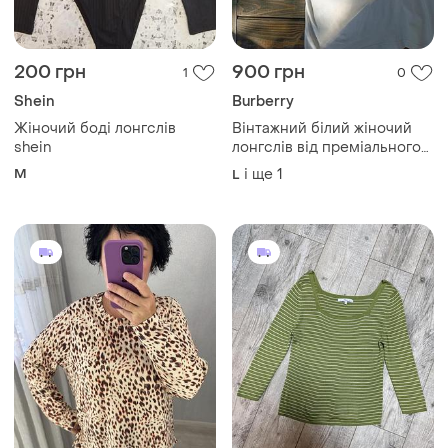
200 грн
900 грн
1
0
Shein
Burberry
Жіночий боді лонгслів
Вінтажний білий жіночий
shein
лонгслів від преміального
бренду burberry. розмір l-xl.
M
і ще
1
L