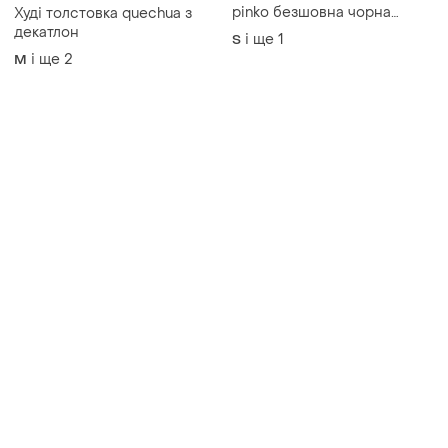
Quechua
Водолазка жіноча вовняна
pinko безшовна чорна
Худі толстовка quechua з
светр гольф вовняний
декатлон
і ще
1
S
чорний трикотаж рубчик
і ще
2
M
вовна s m