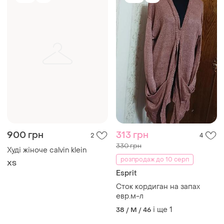
TOP
TOP
900 грн
313 грн
2
4
330 грн
Худі жіноче calvin klein
розпродаж до 10 серп
ХS
Esprit
Сток кордиган на запах
евр.м-л
і ще
1
38 / M / 46