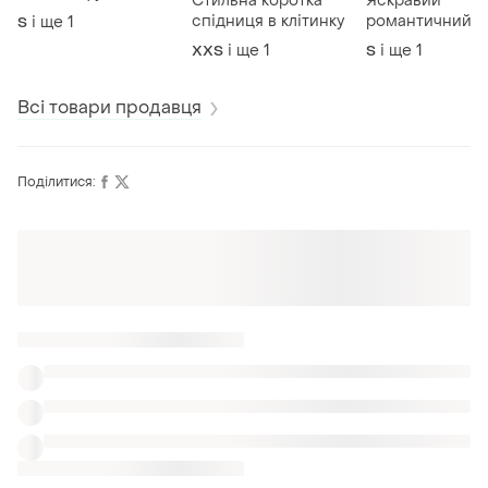
Стильна коротка
Яскравий
принтом death is
спідниця в клітинку
романтичний
і ще
1
S
coming y2k
червоний кроп
і ще
1
і ще
1
XХS
S
віскоза з квіта
Всі товари продавця
Поділитися:
Оформлюйте підписку SMART
Отримайте замовлення з безкоштовною
доставкою