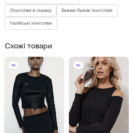
Укорочені лонгсліви оверсайз
Лонгсліви в смужку
Бежеві базові лонгсліви
Італійські лонгсліви
Схожі товари