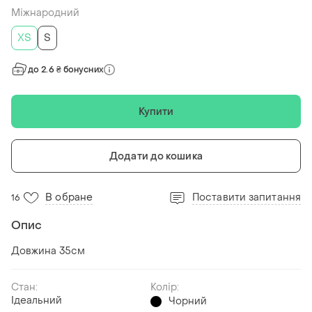
Міжнародний
ХS
S
до 2.6 ₴ бонусних
Купити
Додати до кошика
В обране
Поставити запитання
16
Опис
Довжина 35см
Стан:
Колір:
Ідеальний
Чорний