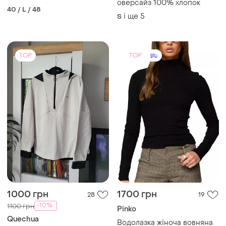
Распродажа женская худи
Світшот
оверсайз 100% хлопок
40 / L / 48
і ще
5
S
TOP
TOP
1000 грн
1700 грн
28
19
-10%
1100 грн
Pinko