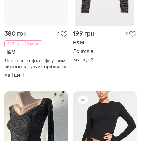
380 грн
199 грн
2
2
H&M
342 грн з 14 серп
Лонгслів
H&M
і ще
2
ХS
Лонгслів, кофта з фігурним
вирізом в рубчик срібляста
і ще
1
ХS