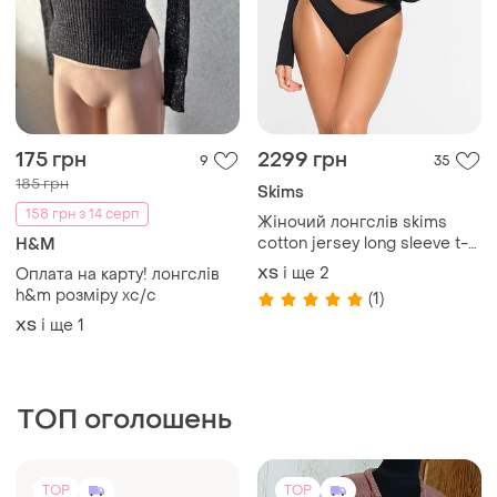
175 грн
2299 грн
9
35
185 грн
Skims
158 грн з 14 серп
Жіночий лонгслів skims
cotton jersey long sleeve t-
H&M
shirt оригінал
і ще
2
Оплата на карту! лонгслів
ХS
h&m розміру хс/с
(1)
і ще
1
ХS
ТОП оголошень