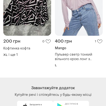
200 грн
400 грн
0
1
Mango
Кофтинка кофта
Пульвер светр тонкий
і ще
1
XL
вільного крою лонг з
кашеміром пуловер кофта
L
лонгслив
Завантажуйте додаток
Купуйте речі і спілкуйтесь у будь-якому місці