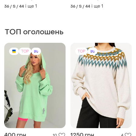
окантовкою р. 44-46
окантовкою р. 44-46
і ще
1
і ще
1
36 / S / 44
36 / S / 44
ТОП оголошень
TOP
TOP
400 грн
1250 грн
10
4