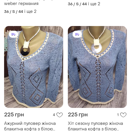
weber германия
і ще
2
36 / S / 44
і ще
2
36 / S / 44
225 грн
225 грн
4
1
Ажурний пуловер жіноча
Хіт сезону пуловер жіноча
блакитна кофта з білою
блакитна кофта з білою