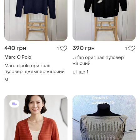
440 грн
390 грн
1
1
Marc O'Polo
Ji fan оригінал пуловер
жіночий
Marc o’polo оригінал
пуловер, джемпер жіночий
і ще
1
L
M