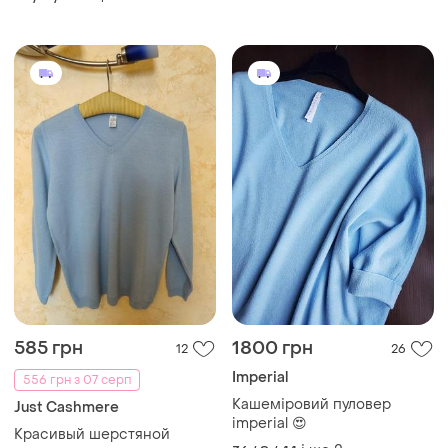
585 грн
1800 грн
12
26
Imperial
556 грн з 07 серп
Кашеміровий пуловер
Just Cashmere
imperial 😍
Красивый шерстяной