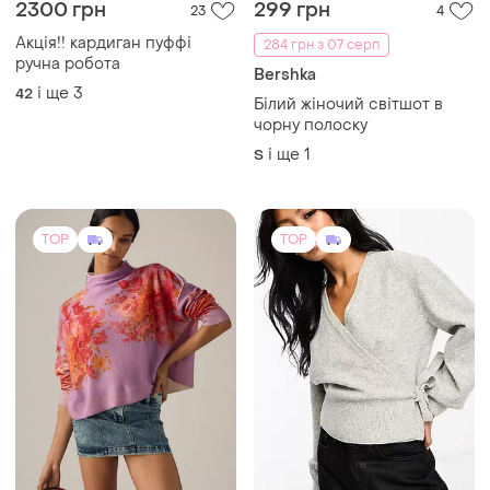
2300 грн
299 грн
23
4
Акція!! кардиган пуффі
284 грн з 07 серп
ручна робота
Bershka
і ще
3
42
Білий жіночий світшот в
чорну полоску
і ще
1
S
TOP
TOP