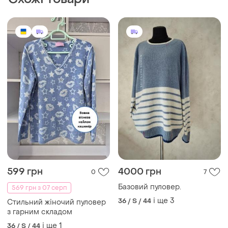
599 грн
4000 грн
0
7
Базовий пуловер.
569 грн з 07 серп
і ще
3
36 / S / 44
Стильний жіночий пуловер
з гарним складом
і ще
1
36 / S / 44