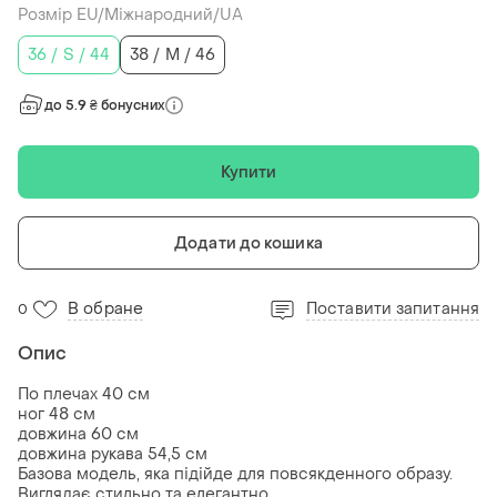
Розмір EU/Міжнародний/UA
36 / S / 44
38 / M / 46
до 5.9 ₴ бонусних
Купити
Додати до кошика
В обране
Поставити запитання
0
Опис
По плечах 40 см
ног 48 см
довжина 60 см
довжина рукава 54,5 см
Базова модель, яка підійде для повсякденного образу.
Виглядає стильно та елегантно