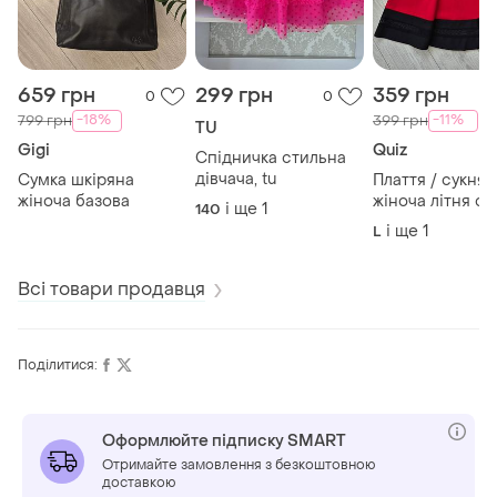
659 грн
299 грн
359 грн
0
0
-18%
-11%
799 грн
399 грн
TU
Gigi
Quiz
Спідничка стильна
дівчача, tu
Сумка шкіряна
Плаття / сукня
жіноча базова
жіноча літня с
і ще
1
140
міді quiz
і ще
1
L
Всі товари продавця
Поділитися:
Оформлюйте підписку SMART
Отримайте замовлення з безкоштовною
доставкою