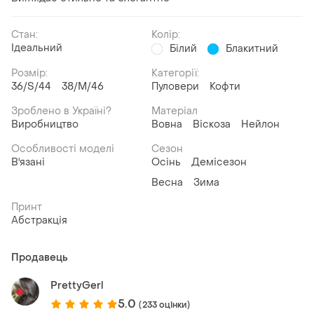
Стан:
Колір:
Ідеальний
Білий
Блакитний
Розмір:
Категорії:
36/S/44
38/M/46
Пуловери
Кофти
Зроблено в Україні?
Матеріал
Виробництво
Вовна
Віскоза
Нейлон
Особливості моделі
Сезон
В'язані
Осінь
Демісезон
Весна
Зима
Принт
Абстракція
Продавець
PrettyGerl
5.0
(233 оцінки)