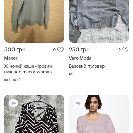
500 грн
250 грн
0
2
Manor
Vero Moda
Жіночий кашеміровий
Базовий пуловер
пуловер manor woman
M
і ще
1
M