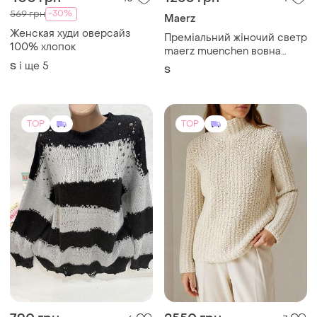
-30%
569 грн
Maerz
Женская худи оверсайз
Преміальний жіночий светр
100% хлопок
maerz muenchen вовна
альпака льон s
і ще
5
S
S
TOP
TOP