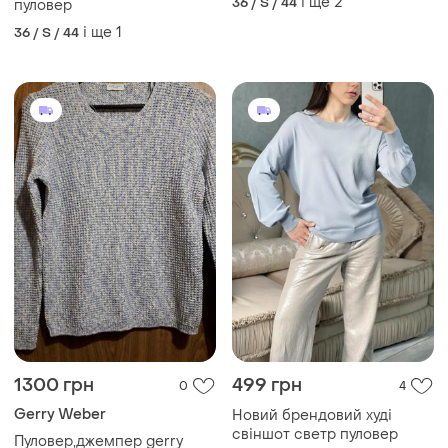
і ще
2
36 / S / 44
пуловер
і ще
1
36 / S / 44
1300 грн
499 грн
0
4
Gerry Weber
Новий брендовий худі
свіншот светр пуловер
Пуловер,джемпер gerry