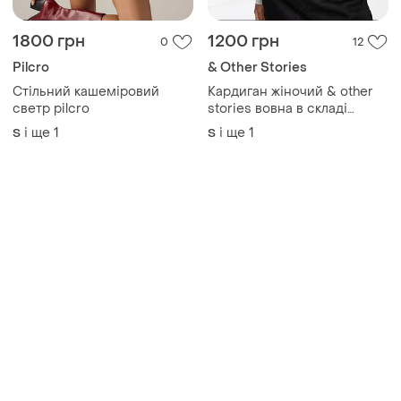
1800 грн
1200 грн
0
12
Pilcro
& Other Stories
Стільний кашеміровий
Кардиган жіночий & other
светр pilcro
stories вовна в складі
в'язаний із запахом s m
і ще
1
і ще
1
S
S