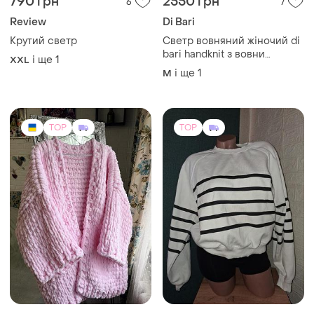
790 грн
2550 грн
6
7
Review
Di Bari
Крутий светр
Светр вовняний жіночий di
bari handknit з вовни
і ще
1
XXL
меріноса ручна в'язка m l
і ще
1
M
TOP
TOP