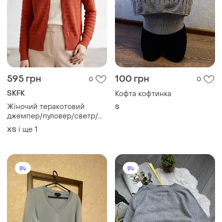
595 грн
100 грн
0
0
SKFK
Кофта кофтинка
Жіночий теракотовий
S
джемпер/пуловер/светр/
кофта/кардиган тонкої
і ще
1
ХS
вʼязки на ґудзиках, котонова
, відомого бренду skfk