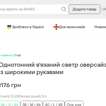
Додати товар
Зроблено в Україні
Для захисників
Новин
В наявності
1 шт
Однотонний в'язаний светр оверсай
із широкими рукавами
1176 грн
Розмір EU/Міжнародний/UA
36 / S / 44
38 / M / 46
40 / L / 48
One size