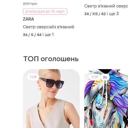
ТОП оголошень
TOP
TOP
199 грн
1300 грн
2
-1%
200 грн
New Collection
De Facto
Дуже красиве та сти