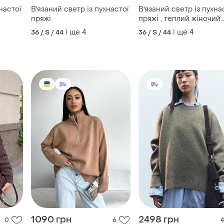
1090 грн
2498 грн
0
6
4
ZARA
сайз
Теплий оверсайз светр
жіночий вязаний светр
Светр оверсайз zara із
широкий вовняний светр
вовни
і ще
2
34 / XS / 42
на блискавці
і ще
3
36 / S / 44