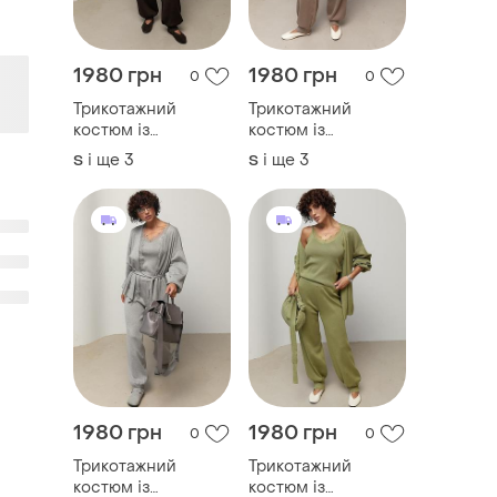
1980 грн
1980 грн
0
0
Трикотажний
Трикотажний
костюм із
костюм із
кардиганом, топом
кардиганом, топом
і ще
3
і ще
3
S
S
та штанами
та штанами
1980 грн
1980 грн
0
0
Трикотажний
Трикотажний
костюм із
костюм із