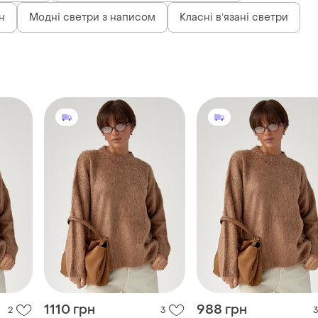
1110 грн
988 грн
2
3
3
настої
В'язаний светр із пухнастої
В'язаний светр із пухна
пряжі
пряжі , теплий жіночий
светр
і ще
4
і ще
4
36 / S / 44
36 / S / 44