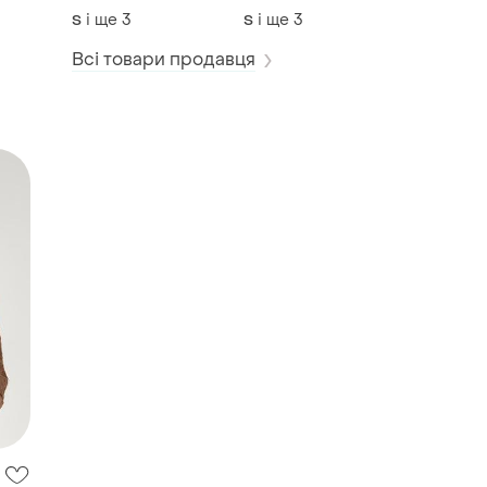
кардиганом, топом
кардиганом, топом
і ще
3
і ще
3
S
S
та штанами
та штанами
Всі товари продавця
стої