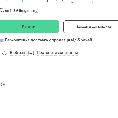
до 11.8 ₴ бонусних
Купити
Додати до кошика
Безкоштовна доставка у продавця від 3 речей
В обране
Поставити запитання
3
6см