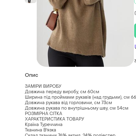
Опис
ЗАМІРИ ВИРОБУ
Довжина переду виробу, см 60см
Ширина під проймами рукавів (над грудьми), см 6
Довжина рукава від горловини, см 73см
Довжина рукава по внутрішньому шву, см 54см
РОЗМІРНА СІТКА
ХАРАКТЕРИСТИКА ТОВАРУ
Країна Туреччина
Тканина В'язка
Склад тканини 76% акрил, 24% поліестер