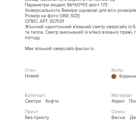
Параметри моделі 86*60*92 зріст 173
Універсальність Виміри однакові для всіх розмірі
Розмір на фото ONE SIZE
ОПИС АРТ. 257021
Жіночий однотонний в’язаний светр оверсайз із 
та тепла. Светр виконаний із м’якої в’язаної пряжі
погоду.
Має вільний оверсайз фасон із ...
Стан:
Колір:
Новий
Коричн
Категорії:
Матеріал
Светри
Кофти
Акрил
По
Принт
Сезон
Без принту
Весна
Де