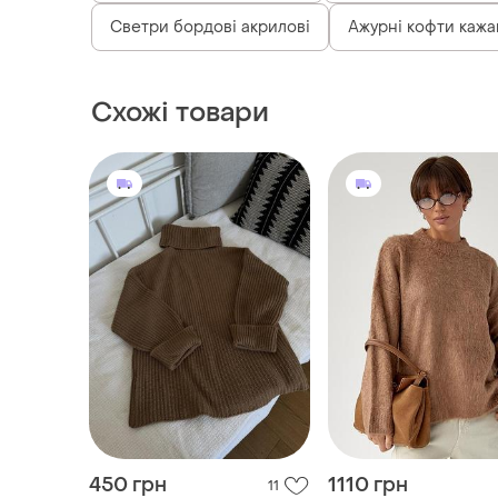
450 грн
1110 грн
11
ZARA
В'язаний светр із пух
пряжі
Бавовняний светр
оверсайз з коміром і
і ще
4
36 / S / 44
широкими рукавами
і ще
1
36 / S / 44