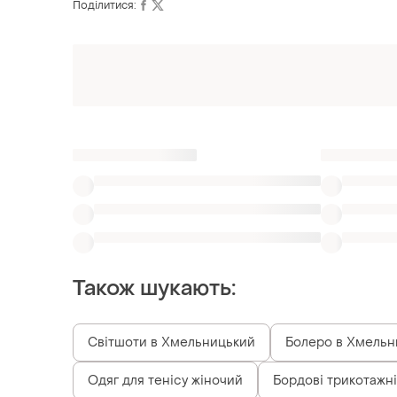
Поділитися:
Також шукають:
Світшоти в Хмельницький
Болеро в Хмельн
Одяг для тенісу жіночий
Бордові трикотажн
Светри бордові акрилові
Ажурні кофти кажа
Схожі товари