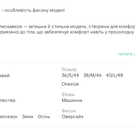
в - особливість фасону моделі
блискавкою — затишна й стильна модель, створена для комфо
, приємної до тіла, що забезпечує комфорт навіть у прохолодну
читати 
Розмір:
36/S/44
38/M/46
40/L/48
евий
Onesize
В'язка
ліестер
Машинна
Фасон
місезон
Зима
Осінь
Оверсайз