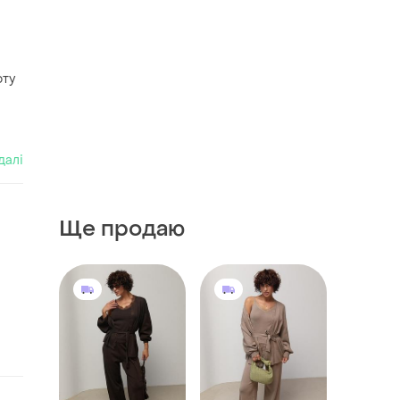
рту
далі
Ще продаю