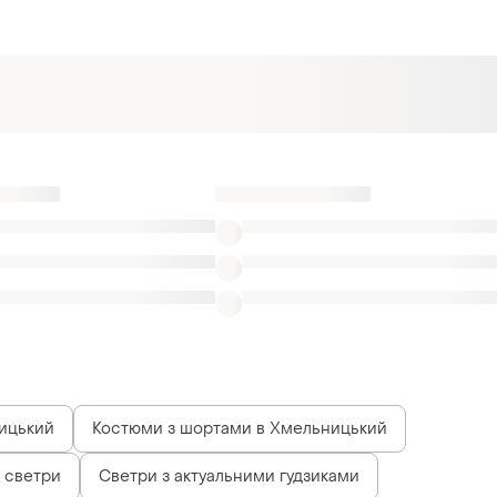
ицький
Костюми з шортами в Хмельницький
і светри
Светри з актуальними гудзиками
н
Модні светри з написом
Класні вʼязані светри