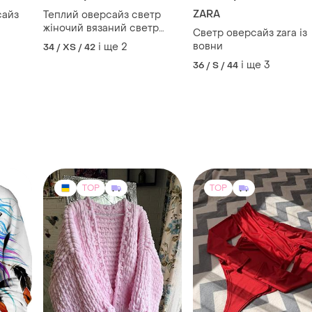
TOP
TOP
2300 грн
400 грн
7
25
7
-20%
500 грн
Акція!! кардиган пуффі
ручна робота
Неймовірний бодік ,
льне
червоного кольору