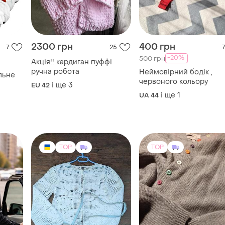
і ще
3
EU 42
і ще
1
UA 44
TOP
TOP
2400 грн
1400 грн
162
9
4
-6%
2550 грн
Кардиган 100%шерсть