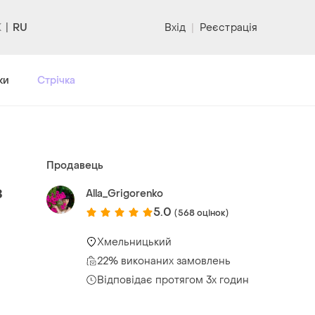
RU
Вхід
|
Реєстрація
ки
Стрічка
Продавець
з
Alla_Grigorenko
5.0
(568 оцінок)
Хмельницький
22% виконаних замовлень
Відповідає протягом 3х годин