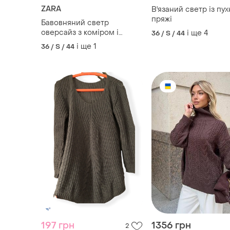
197 грн
1356 грн
2
207 грн
Светр в'язаний овер
розпродаж до 10 серп
і ще
3
34 / XS / 42
ZARA
Светр оверсайз в'язаний
і ще
1
36 / S / 44