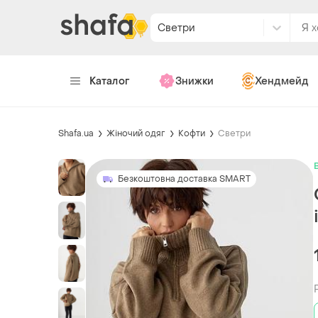
Светри
Каталог
Знижки
Хендмейд
Shafa.ua
Жіночий одяг
Кофти
Светри
Безкоштовна доставка SMART