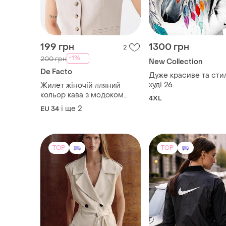
худі 26.
Жилет жіночій лляний
кольор кава з модоком
4XL
defacto
і ще
2
EU 34
TOP
TOP
1510 грн
1500 грн
10
1590 грн
1350 грн з 10 серп
розпродаж до 09 серп