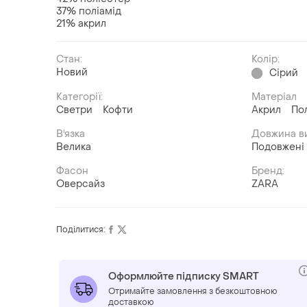
37% поліамід
21% акрил
Стан:
Колір:
Новий
Сірий
Категорії:
Матеріал
Светри
Кофти
Акрил
По
В'язка
Довжина в
Велика
Подовжені
Фасон
Бренд:
Оверсайз
ZARA
Поділитися:
Оформлюйте підписку SMART
Отримайте замовлення з безкоштовною
доставкою