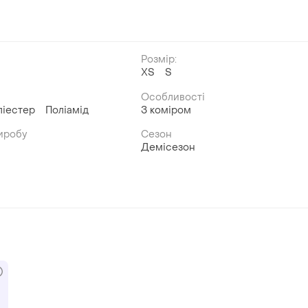
Розмір:
ХS
S
Особливості
ліестер
Поліамід
З коміром
иробу
Сезон
Демісезон