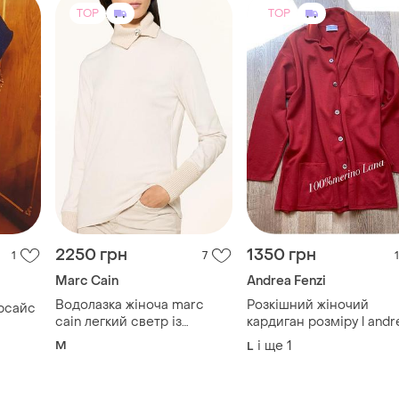
TOP
TOP
2250 грн
1350 грн
1
7
1
Marc Cain
Andrea Fenzi
Водолазка жіноча marc
Розкішний жіночий
рсайс
cain легкий светр із
кардиган розміру l andrea
коміром гольф
fenzi. італія 🇮🇹 100%
M
і ще
1
L
меринос