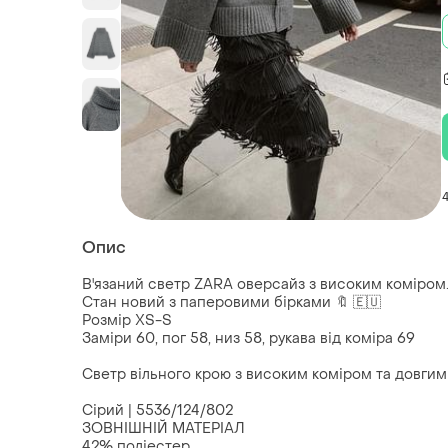
Опис
В'язаний светр ZARA оверсайз з високим коміром
Стан новий з паперовими бірками 🔖 🇪🇺
Розмір XS-S
Заміри 60, пог 58, низ 58, рукава від коміра 69
Светр вільного крою з високим коміром та довги
Сірий | 5536/124/802
ЗОВНІШНІЙ МАТЕРІАЛ
42% поліестер