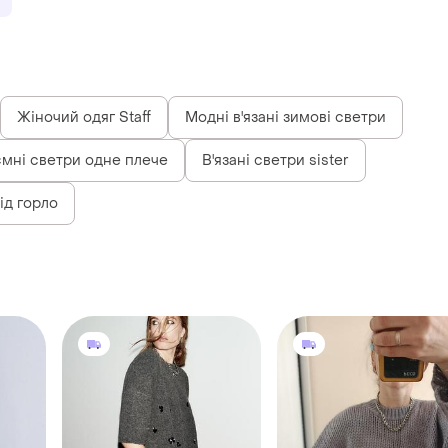
Жіночий одяг Staff
Модні в'язані зимові светри
ємні светри одне плече
В'язані светри sister
ід горло