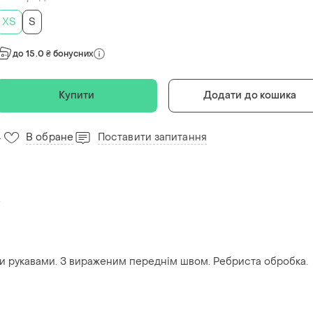
ХS
S
до 15.0 ₴ бонусних
Купити
Додати до кошика
В обране
Поставити запитання
4
.
ми рукавами. З вираженим переднім швом. Ребриста обробка.