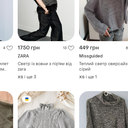
1750 грн
449 грн
4
13
8
ZARA
Missguided
илет
Светр із вовни з пір'ям від
Теплий светр оверсайз
им
zara
сірий
і ще
3
і ще
1
ХS
ХS