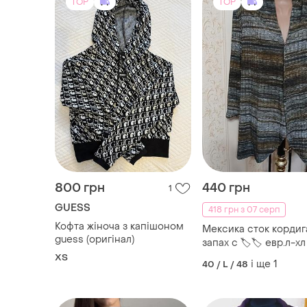
TOP
TOP
800 грн
440 грн
1
GUESS
418 грн з 07 серп
Кофта жіноча з капішоном
Мексика сток кордиг
guess (оригінал)
запах с 🏷🏷 евр.л-хл
ХS
і ще
1
40 / L / 48