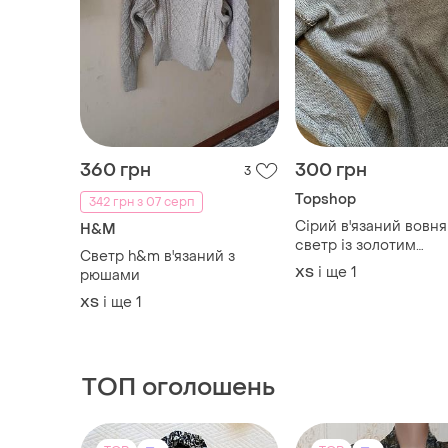
360 грн
300 грн
3
Topshop
342 грн з 07 серп
Сірий в'язаний вовн
H&M
светр із золотим
Светр h&m в'язаний з
ланцюжком вовна
і ще
1
ХS
рюшами
і ще
1
ХS
ТОП оголошень