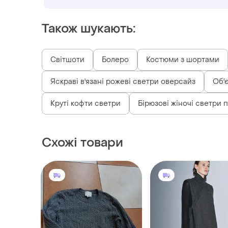
Також шукають:
Світшоти
Болеро
Костюми з шортами
Яскраві в'язані рожеві светри оверсайз
Об'
Круті кофти светри
Бірюзові жіночі светри п
Схожі товари