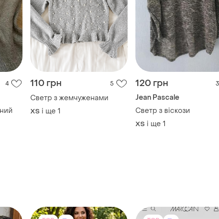
110 грн
120 грн
4
5
3
Jean Pascale
Светр з жемчуженами
яний
Светр з віскози
і ще
1
ХS
і ще
1
ХS