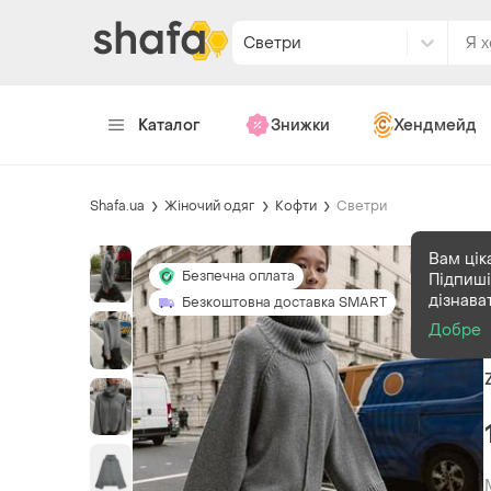
Светри
Каталог
Знижки
Хендмейд
Shafa.ua
Жіночий одяг
Кофти
Светри
Вам цік
Безпечна оплата
Підпиші
дізнава
Безкоштовна доставка SMART
Добре