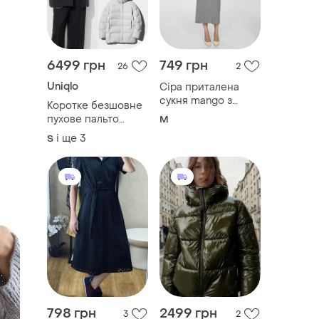
6499 грн
749 грн
26
2
Uniqlo
Сіра приталена
сукня mangо з
Коротке безшовне
довгим рукавом та
пухове пальто
M
коміром стійка
uniqlo 469897
і ще
3
S
798 грн
2499 грн
3
2