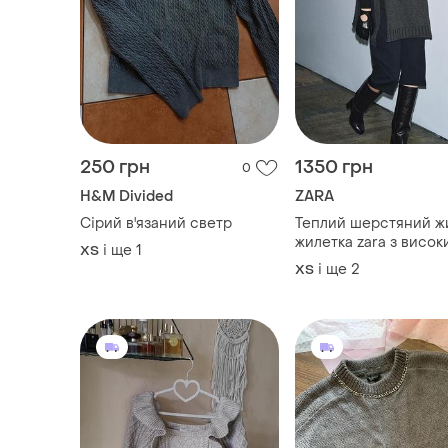
250 грн
1350 грн
0
H&M Divided
ZARA
Сірий в'язаний светр
Теплий шерстяний ж
жилетка zara з висок
і ще
1
ХS
коміром.
і ще
2
ХS