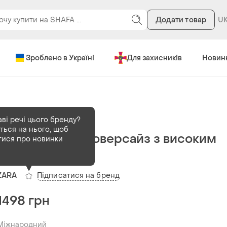
Додати товар
Зроблено в Україні
Для захисників
Новин
В наявності
1 шт
аві речі цього бренду?
ться на нього, щоб
В'язаний светр оверсайз з високим
тися про новинки
коміром
Підписатися на бренд
ZARA
1498 грн
Міжнародний