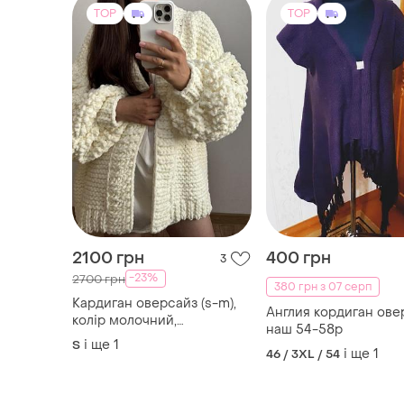
TOP
TOP
2100 грн
400 грн
3
-23%
2700 грн
380 грн з 07 серп
Кардиган оверсайз (s-m),
Англия кордиган ове
колір молочний,
наш 54-58р
виготовлений із якісної
і ще
1
S
і ще
1
пряжі. ручна робота.
46 / 3XL / 54