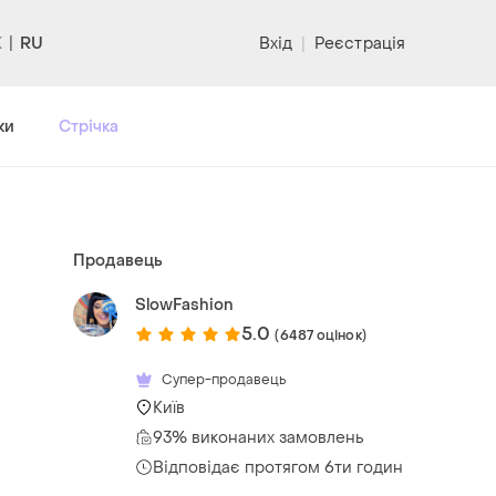
RU
Вхід
|
Реєстрація
ки
Стрічка
Продавець
SlowFashion
5.0
(6487 оцінок)
Супер-продавець
Київ
93% виконаних замовлень
Відповідає протягом 6ти годин