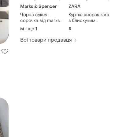
Marks & Spencer
ZARA
Чорна сукня-
Куртка анорак zara
сорочка від marks
з блискучим
& spencer
ефектом
і ще
1
S
M
виконана з
бавовняної тканини
Всі товари продавця
з вишивкою
рішельє (прошва).