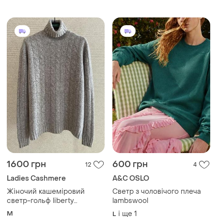
1600 грн
600 грн
12
4
Ladies Cashmere
A&C OSLO
Жіночий кашеміровий
Светр з чоловічого плеча
светр-гольф liberty
lambswool
cashmere 100% кашемір,
M
і ще
1
L
фактурна в’язка, m
Завантажуйте додаток
Купуйте речі і спілкуйтесь у будь-якому місці