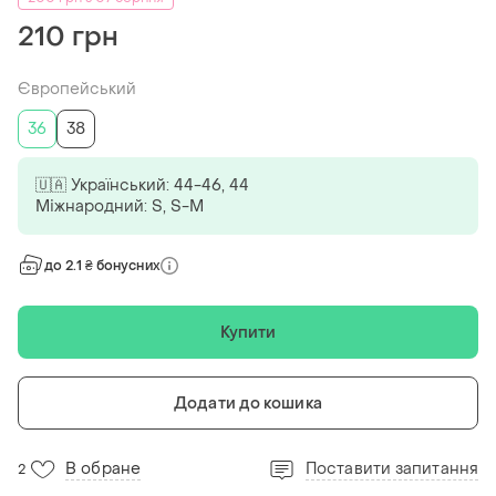
210 грн
Європейський
36
38
🇺🇦 Український: 44-46, 44
Міжнародний: S, S-M
до 2.1 ₴ бонусних
Купити
Додати до кошика
В обране
Поставити запитання
2