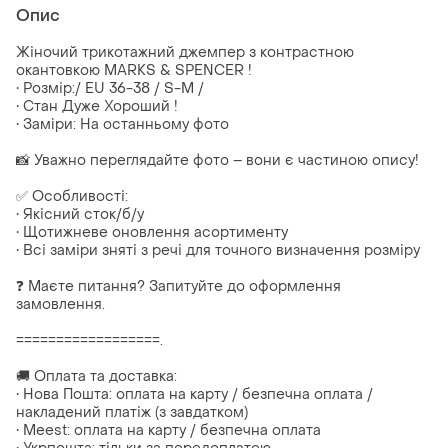
Опис
Жіночий трикотажний джемпер з контрастною
окантовкою MARKS & SPENCER !
• Розмір:/ EU 36-38 / S-M /
• Стан Дуже Хороший !
• Замiри: На останньому фото
📸 Уважно переглядайте фото – вони є частиною опису!
✅ Особливості:
• Якісний сток/б/у
• Щотижневе оновлення асортименту
• Всі заміри зняті з речі для точного визначення розміру
❓ Маєте питання? Запитуйте до оформлення
замовлення.
==================.
🚚 Оплата та доставка:
• Нова Пошта: оплата на карту / безпечна оплата /
накладений платіж (з завдатком)
• Meest: оплата на карту / безпечна оплата