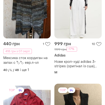
440 грн
999 грн
1
10
-17%
1199 грн
418 грн з 07 серп
Adidas
Мексика сток кордиган на
Нове кроп-худі adidas 3-
запах с 🏷🏷 евр.л-хл
stripes (оригінал із сша),
і ще
1
40 / L / 48
розмір m
M
TOP
TOP