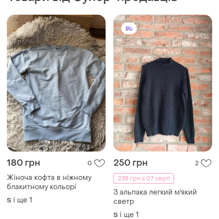
180 грн
250 грн
0
2
Жіноча кофта в ніжному
238 грн з 07 серп
блакитному кольорі
З альпака легкий м'який
і ще
1
S
светр
і ще
1
S