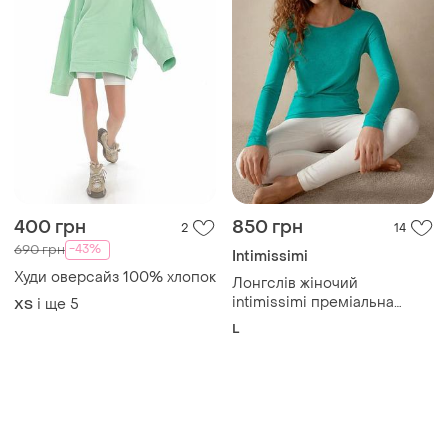
400 грн
850 грн
2
14
-43%
690 грн
Intimissimi
Худи оверсайз 100% хлопок
Лонгслів жіночий
intimissimi преміальна
і ще
5
ХS
бавовна supima легка тонка
L
напівпрозора та
неймовірно м’яка l