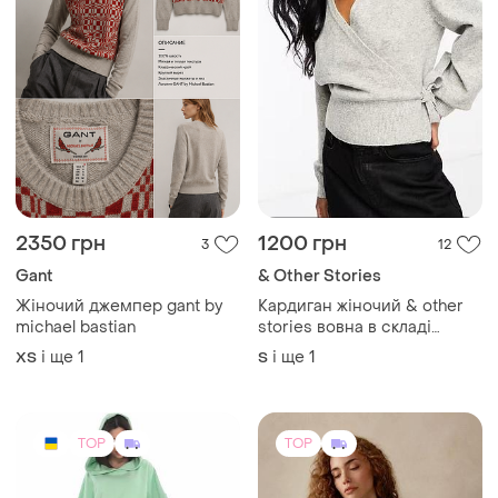
2350 грн
1200 грн
3
12
Gant
& Other Stories
Жіночий джемпер gant by
Кардиган жіночий & other
michael bastian
stories вовна в складі
в'язаний із запахом s m
і ще
1
і ще
1
ХS
S
TOP
TOP