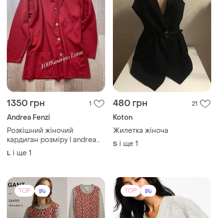
1350 грн
480 грн
1
21
Andrea Fenzi
Koton
Розкішний жіночий
Жилетка жіноча
кардиган розміру l andrea
і ще
1
S
fenzi. італія 🇮🇹 100%
і ще
1
L
меринос
TOP
TOP