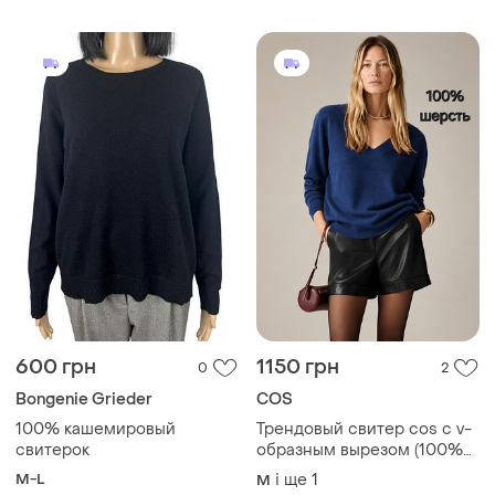
600 грн
1150 грн
0
2
Bongenie Grieder
COS
100% кашемировый
Трендовый свитер cos с v-
свитерок
образным вырезом (100%
шерсть), л
M-L
і ще
1
M