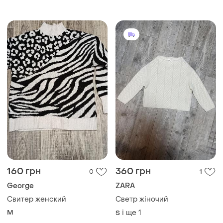
160 грн
360 грн
0
1
George
ZARA
Свитер женский
Светр жіночий
M
і ще
1
S