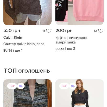
550 грн
200 грн
11
10
Calvin Klein
Кофта з вишивкою
американка
Свитер calvin klein jeans
і ще
3
EU 36
і ще
1
EU 36
ТОП оголошень
TOP
TOP