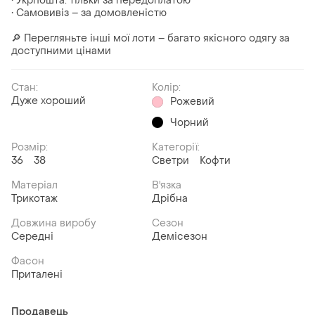
• Укрпошта: тільки за передоплатою
• Самовивіз – за домовленістю
🔎 Перегляньте інші мої лоти – багато якісного одягу за
доступними цінами
Стан:
Колір:
Дуже хороший
Рожевий
Чорний
Розмір:
Категорії:
36
38
Светри
Кофти
Матеріал
В'язка
Трикотаж
Дрібна
Довжина виробу
Сезон
Середні
Демісезон
Фасон
Приталені
Продавець