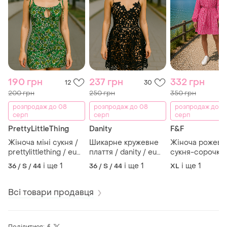
190 грн
237 грн
332 грн
12
30
200 грн
250 грн
350 грн
розпродаж до 08
розпродаж до 08
розпродаж до 0
серп
серп
серп
PrettyLittleThing
Danity
F&F
Жіноча міні сукня /
Шикарне кружевне
Жіноча рожева
prettylittlething / eu
плаття / danity / eu
сукня-сорочка 
36-38 / s-m / стан
36-38 / s-m / стан
поясом, міні су
і ще
1
і ще
1
і ще
1
36 / S / 44
36 / S / 44
XL
ідеальний !!!
ідеальний !!!
f&f / eu 42-44 / 
/ стан новий !
Всі товари продавця
Поділитися: