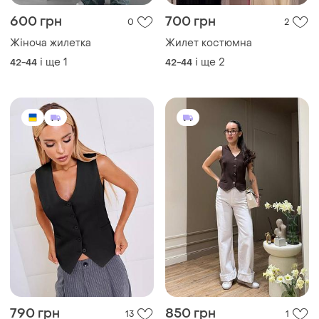
600 грн
700 грн
0
2
Жіноча жилетка
Жилет костюмна
і ще
1
і ще
2
42-44
42-44
790 грн
850 грн
13
1