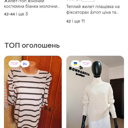
Жилет-топ жіночий
костюмна біанка молочний
Теплий жилет плащівка на
чорний one size
фіксаторах 👍топ ціна та
і ще
3
42-44
якість
і ще
11
42
ТОП оголошень
TOP
TOP