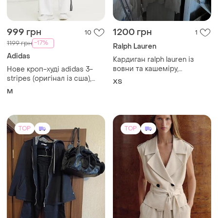
999 грн
1200 грн
10
1
-17%
1199 грн
Ralph Lauren
Adidas
Кардиган ralph lauren із
вовни та кашеміру,
Нове кроп-худі adidas 3-
бежевий. xs
stripes (оригінал із сша),
ХS
розмір m
M
TOP
TOP