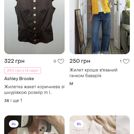
322 грн
250 грн
0
1
Жилет кроше в'язаний
290 грн з 14 серп
гачком баварія
Ashley Brooke
M
Жилетка жакет коричнева зі
шнурівкою розмір m l
недорого
і ще
1
38