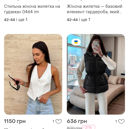
Стильна жіноча жилетка на
Жіноча жилетка — базовий
гудзиках 0464 im
елемент гардероба, який
легко комбінується
і ще
1
і ще
1
42-44
42-44
1150 грн
636 грн
1
1
-21%
800 грн