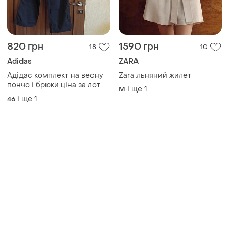
820 грн
1590 грн
18
10
Adidas
ZARA
Адідас комплект на весну
Zara льняний жилет
пончо і брюки ціна за лот
і ще
1
M
і ще
1
46