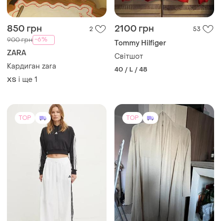
850 грн
2100 грн
2
53
-6%
900 грн
Tommy Hilfiger
ZARA
Світшот
Кардиган zara
40 / L / 48
і ще
1
ХS
TOP
TOP