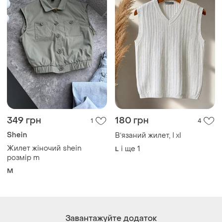
349 грн
180 грн
1
4
Shein
Вʼязаний жилет, l xl
Жилет жіночий shein
і ще
1
L
розмір m
M
Завантажуйте додаток