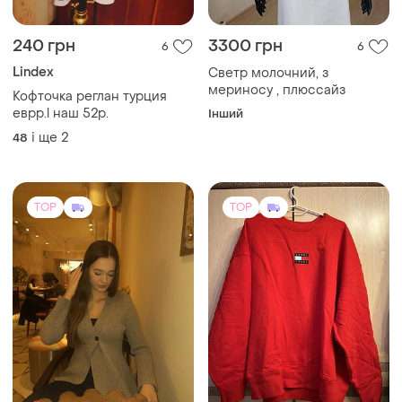
240 грн
3300 грн
6
6
Lindex
Светр молочний, з
мериносу , плюссайз
Кофточка реглан турция
еврр.l наш 52р.
Інший
і ще
2
48
TOP
TOP