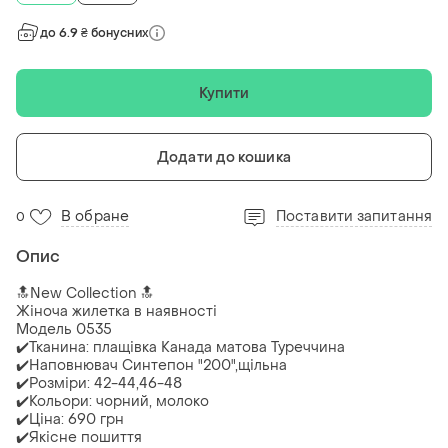
до 6.9 ₴ бонусних
Купити
Додати до кошика
В обране
Поставити запитання
0
Опис
🔝New Сollection 🔝
Жіноча жилетка в наявності
Модель 0535
✔️Тканина: плащівка Канада матова Туреччина
✔️Наповнювач Синтепон "200",щільна
✔️Розміри: 42-44,46-48
✔️Кольори: чорний, молоко
✔️Ціна: 690 грн
✔️Якісне пошиття