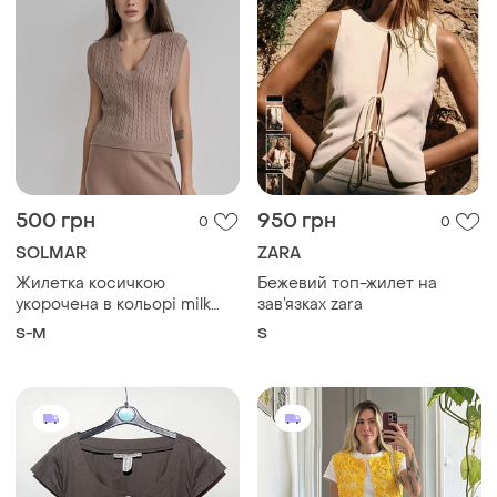
500 грн
950 грн
0
0
SOLMAR
ZARA
Жилетка косичкою
Бежевий топ-жилет на
укорочена в кольорі milk
зав’язках zara
chocolate
S-M
S