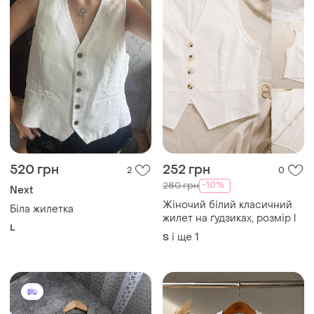
520 грн
252 грн
2
0
-10%
280 грн
Next
Жіночий білий класичний
Біла жилетка
жилет на ґудзиках, розмір l
L
і ще
1
S