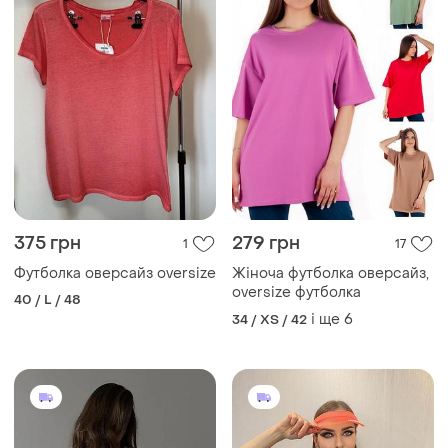
375 грн
279 грн
1
17
Футболка оверсайз oversize
Жіноча футболка оверсайз,
oversize футболка
40 / L / 48
і ще
6
34 / XS / 42