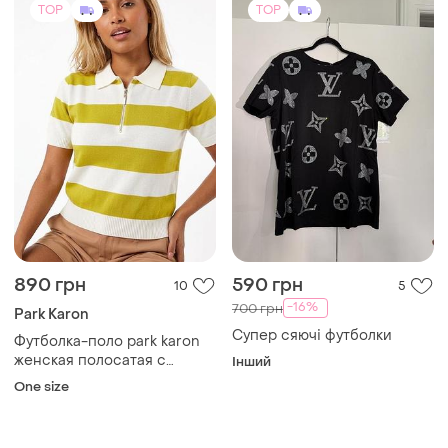
TOP
TOP
890 грн
590 грн
10
5
-16%
700 грн
Park Karon
Супер сяючі футболки
Футболка-поло park karon
женская полосатая с
Інший
воротником на змейке
One size
вязаная трикотажная 42-46
оливковая