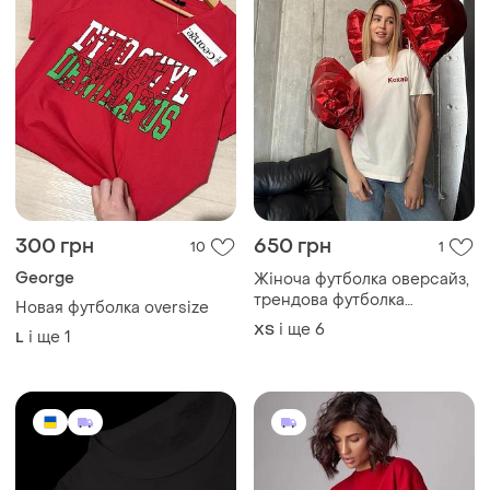
300 грн
650 грн
10
1
George
Жіноча футболка оверсайз,
трендова футболка
Новая футболка oversize
oversize, оверсайз
і ще
6
ХS
і ще
1
L
футболка, біла футболка з
надписом, жіноча футболка
з надписами спереду,
жіночий топ