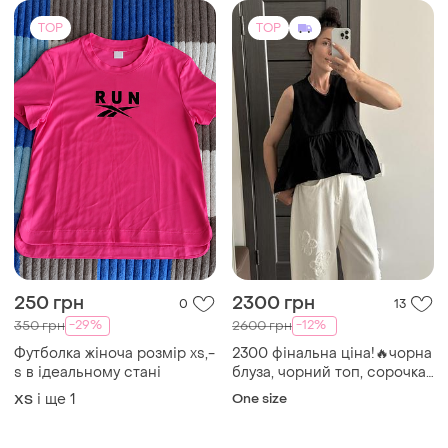
TOP
TOP
250 грн
2300 грн
0
13
-29%
-12%
350 грн
2600 грн
Футболка жіноча розмір xs,-
2300 фінальна ціна!🔥чорна
s в ідеальному стані
блуза, чорний топ, сорочка
з баскою, корея
і ще
1
One size
ХS