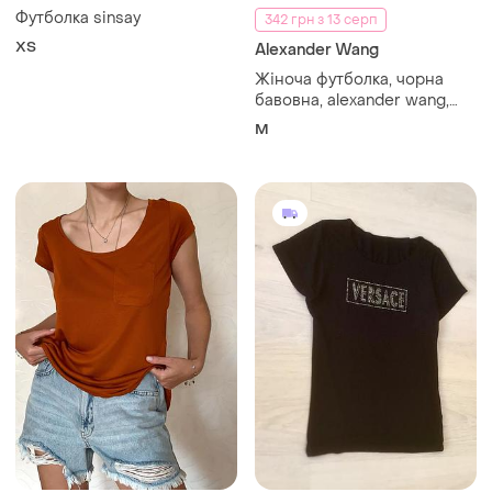
Футболка sinsay
342 грн з 13 серп
ХS
Alexander Wang
Жіноча футболка, чорна
бавовна, alexander wang,
розмір м
M