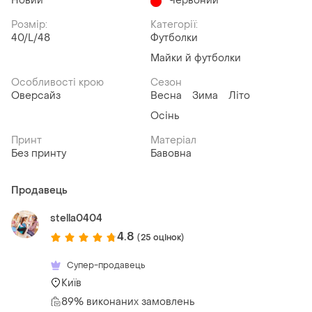
Новий
Червоний
Розмір:
Категорії:
40/L/48
Футболки
Майки й футболки
Особливості крою
Сезон
Оверсайз
Весна
Зима
Літо
Осінь
Принт
Матеріал
Без принту
Бавовна
Продавець
stella0404
4.8
(25 оцінок)
Супер-продавець
Київ
89% виконаних замовлень