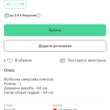
40 / L / 48
до 3.8 ₴ бонусних
Купити
Додати до кошика
В обране
Поставити запитання
0
Опис
Футболка оверсайз oversize
Розмір - L
Довжина виробу - 65 см
Напів обхват грудей - 54 см
Стан:
Колір: