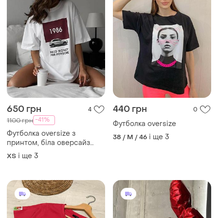
650 грн
440 грн
4
0
-41%
1100 грн
Футболка oversize
Футболка oversize з
і ще
3
38 / M / 46
принтом, біла оверсайз
футболка
і ще
3
ХS