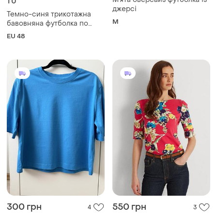
TU
джерсі
Темно-синя трикотажна
M
бавовняна футболка по
фігурі р.20
EU 48
300 грн
550 грн
4
3