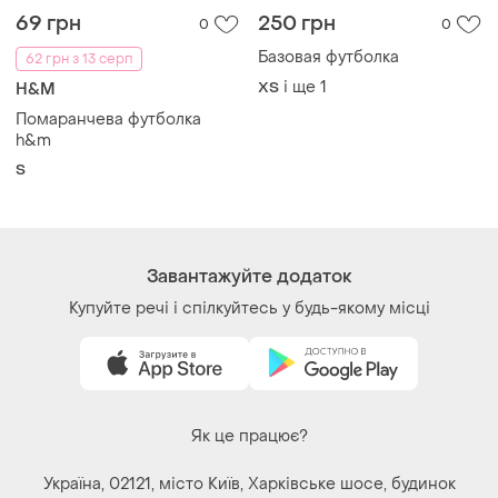
69 грн
250 грн
0
0
Базовая футболка
62 грн з 13 серп
і ще
1
ХS
H&M
Помаранчева футболка
h&m
S
Завантажуйте додаток
Купуйте речі і спілкуйтесь у будь-якому місці
Як це працює?
Україна, 02121, місто Київ, Харківське шосе, будинок