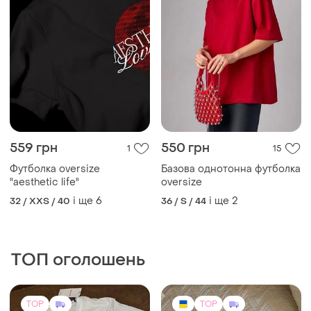
559 грн
550 грн
1
15
Футболка oversize
Базова однотонна футболка
"aesthetic life"
oversize
і ще
6
і ще
2
32 / XXS / 40
36 / S / 44
ТОП оголошень
TOP
TOP