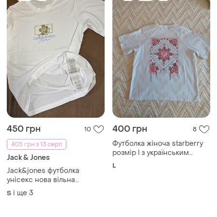
450 грн
400 грн
10
8
Футболка жіноча starberry
405 грн з 13 серп
розмір l з українським
Jack & Jones
принтом
L
Jack&jones футболка
унісекс нова вільна
органічна 100% бавовна
і ще
3
S
оригінал