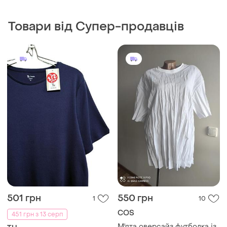
Товари від Супер-продавців
501 грн
550 грн
1
10
COS
451 грн з 13 серп
М'ята оверсайз футболка із