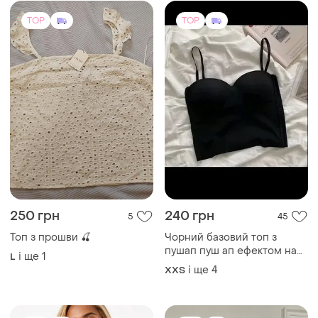
TOP
TOP
250 грн
240 грн
5
45
Топ з прошви 🍒
Чорний базовий топ з
пушап пуш ап ефектом на
і ще
1
L
тонких бретельках
і ще
4
XХS