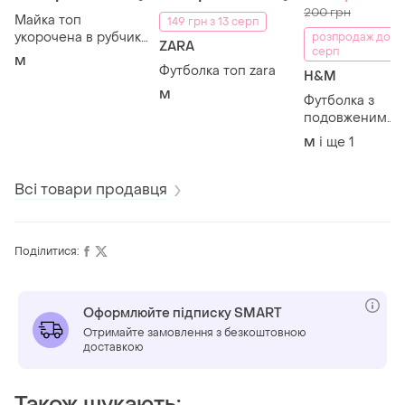
200 грн
Майка топ
149 грн з 13 серп
укорочена в рубчик
розпродаж до 1
ZARA
серп
pageone
M
Футболка топ zara
H&M
M
Футболка з
подовженим
рукавом h&m
і ще
1
M
Всі товари продавця
Поділитися:
Оформлюйте підписку SMART
Отримайте замовлення з безкоштовною
доставкою
Також шукають: