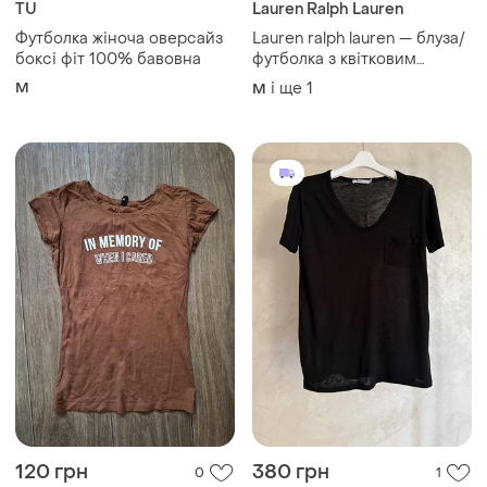
TU
Lauren Ralph Lauren
Футболка жіноча оверсайз
Lauren ralph lauren — блуза/
боксі фіт 100% бавовна
футболка з квітковим
принтом, m
M
і ще
1
M
120 грн
380 грн
0
1