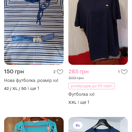
150 грн
285 грн
2
1
300 грн
Нова футболка ,розмір xxl
розпродаж до 09 серп
і ще
1
42 / XL / 50
Футболка xxl
і ще
1
XXL