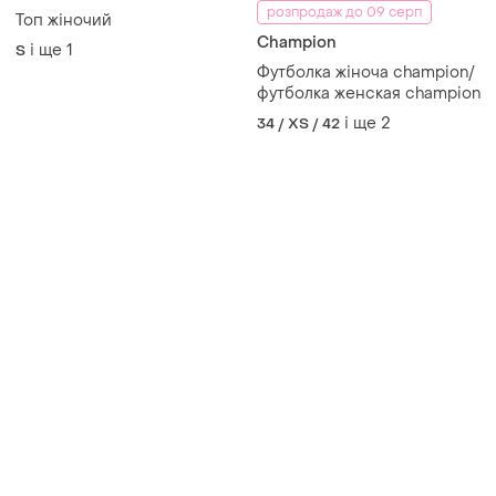
розпродаж до 09 серп
Топ жіночий
Champion
і ще
1
S
Футболка жіноча champion/
футболка женская champion
і ще
2
34 / XS / 42