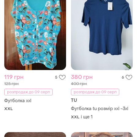
119 грн
380 грн
5
6
125 грн
400 грн
розпродаж до 09 серп
розпродаж до 09 серп
TU
Футболка xxl
Футболка tu розмір xxl -3xl
XXL
і ще
1
XXL