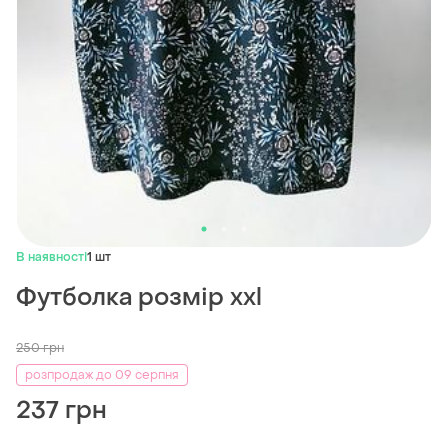
В наявності
1 шт
Футболка розмір xxl
250
грн
розпродаж до 09 серпня
237 грн