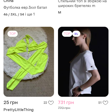
China
Стильний топ зі збіркою на
широких бретелях m
Футболка евр.3ххл батал
M
і ще
1
46 / 3XL / 54
TOP
TOP
25 грн
731 грн
22
51
770 грн
PrettyLittleThing