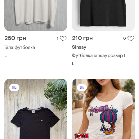
250 грн
210 грн
1
0
Sinsay
Біла футболка
Футболка.sinsay.розмір l
L
L