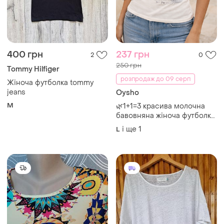
400 грн
237 грн
2
0
250 грн
Tommy Hilfiger
розпродаж до 09 серп
Жіноча футболка tommy
jeans
Oysho
M
🌿1+1=3 красива молочна
бавовняна жіноча футболка
hello kitty oysho, розмір 48
і ще
1
L
— 50