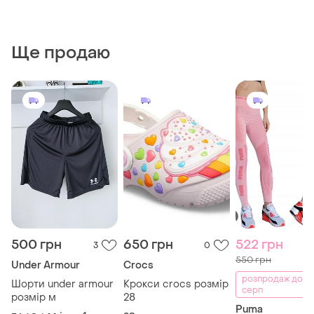
Ще продаю
500 грн
650 грн
522 грн
3
0
550 грн
Under Armour
Crocs
розпродаж до 0
Шорти under armour
Крокси crocs розмір
серп
розмір м
28
Puma