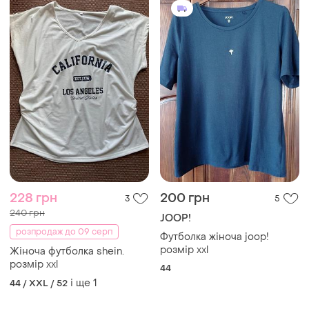
228 грн
200 грн
3
5
240 грн
JOOP!
розпродаж до 09 серп
Футболка жіноча joop!
розмір xxl
Жіноча футболка shein.
розмір xxl
44
і ще
1
44 / XXL / 52