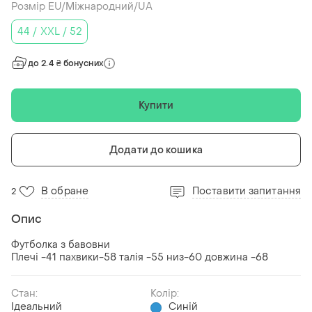
Розмір EU/Міжнародний/UA
44 / XXL / 52
до 2.4 ₴ бонусних
Купити
Додати до кошика
В обране
Поставити запитання
2
Опис
Футболка з бавовни
Плечі -41 пахвики-58 талія -55 низ-60 довжина -68
Стан:
Колір:
Ідеальний
Синій