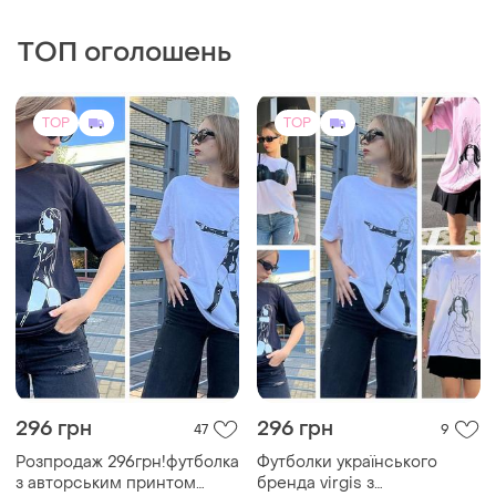
ТОП оголошень
TOP
TOP
296 грн
296 грн
47
9
Розпродаж 296грн!футболка
Футболки українського
з авторським принтом
бренда virgis з