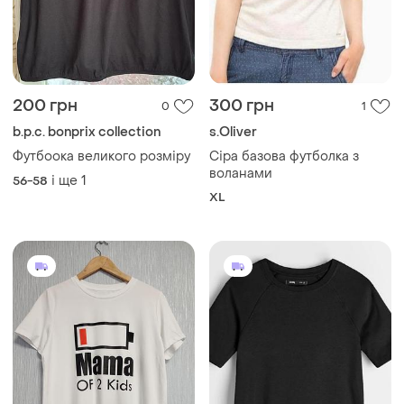
200 грн
300 грн
0
1
b.p.c. bonprix collection
s.Oliver
Футбоока великого розміру
Сіра базова футболка з
воланами
і ще
1
56-58
XL