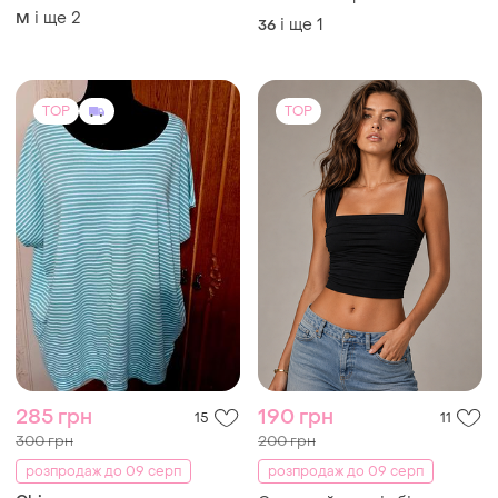
жіночій pimkie dantelle
і ще
2
M
і ще
1
36
TOP
TOP
285 грн
190 грн
15
11
300 грн
200 грн
розпродаж до 09 серп
розпродаж до 09 серп