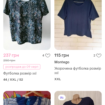
237 грн
115 грн
4
2
250 грн
Montego
розпродаж до 09 серп
Укорочена футболка розмір
xxl
Футболка розмір xxl
XXL
44 / XXL / 52