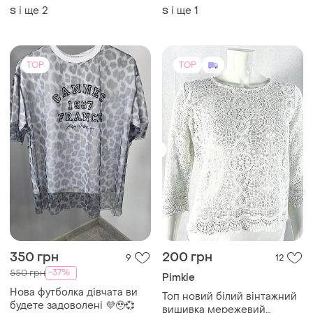
100% бавовняного
оригінальними принтами.
і ще
2
і ще
1
S
S
трикотажу
TOP
TOP
350 грн
200 грн
9
12
-37%
550 грн
Pimkie
Нова футболка дівчата ви
Топ новий білий вiнтажний
будете задоволені 💜🥹💞
вишивка мережевий