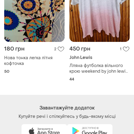
180 грн
450 грн
2
1
John Lewis
Нова тонка легка літня
кофточка
Лляна футболка вільного
крою weekend by john lewis.
50
100% льон.
44
Завантажуйте додаток
Купуйте речі і спілкуйтесь у будь-якому місці