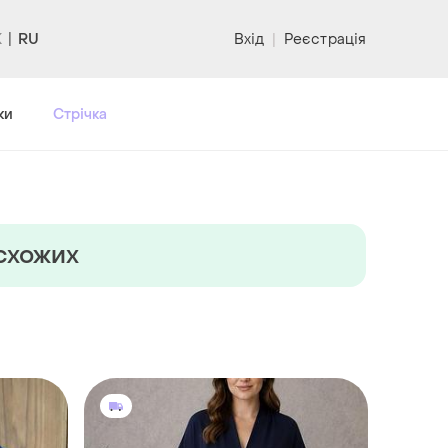
RU
Вхід
|
Реєстрація
ки
Стрічка
 схожих