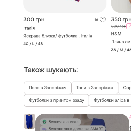
300 грн
350 гр
16
-
500 грн
Італія
H&M
Яскрава блузка/ футболка , італія
Лляна си
40 / L / 48
38 / M / 4
Також шукають:
Поло в Запоріжжя
Топи в Запоріжжя
Сор
Футболки з принтом ззаду
Футболки аліса в 
Безпечна оплата
Безкоштовна доставка SMART