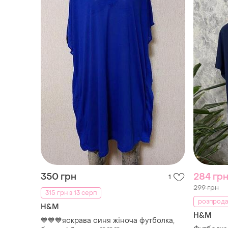
350 грн
284 гр
1
299 грн
315 грн з 13 серп
розпрода
H&M
H&M
💙💙💙яскрава синя жіноча футболка,