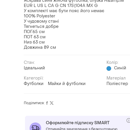
Яскрава синя жіноча футболка, блузка H&amp;M
EUR L US L CA G CN 175\104A MX G
У комплекті має бути пояс його немає
100% Polyester
У чудовому стані
Тягнеться добре
ПОГ65 см
ПОТ 63 см
Низ 63 см
Довжина 89 см
Стан:
Колір:
Ідеальний
Синій
Категорії:
Матеріал
Футболки
Майки й футболки
Поліестер
Поділитися:
Оформлюйте підписку SMART
Отримайте замовлення з безкоштовною