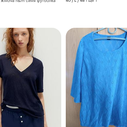
і ще
1
 жіноча h&m синя футболка
40 / L / 48