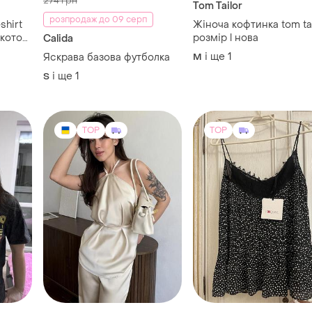
274 грн
Tom Tailor
розпродаж до 09 серп
shirt
Жіноча кофтинка tom tai
 котон
розмір l нова
Calida
)
і ще
1
Яскрава базова футболка
M
і ще
1
S
TOP
TOP