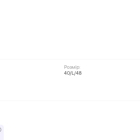
Розмір:
40/L/48