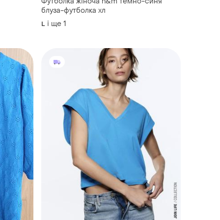
Футболка жіноча h&m темно-синя
блуза-футболка хл
і ще
1
L