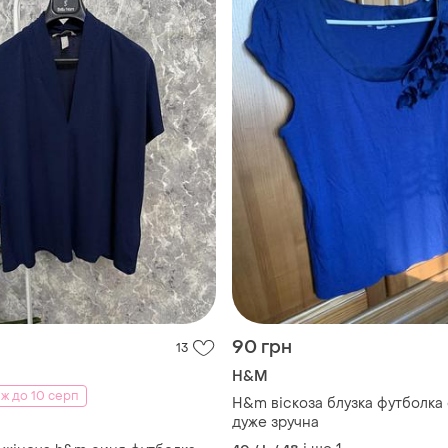
н
90 грн
13
H&M
ж до 10 серп
H&m віскоза блузка футболка
дуже зручна