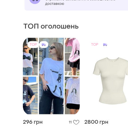
доставкою
ТОП оголошень
TOP
TOP
296 грн
2800 грн
11