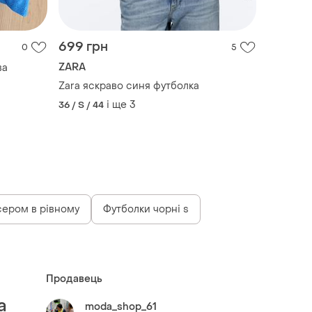
699 грн
0
5
ZARA
ва
Zara яскраво синя футболка
і ще
3
36 / S / 44
сером в рівному
Футболки чорні s
Продавець
а
moda_shop_61