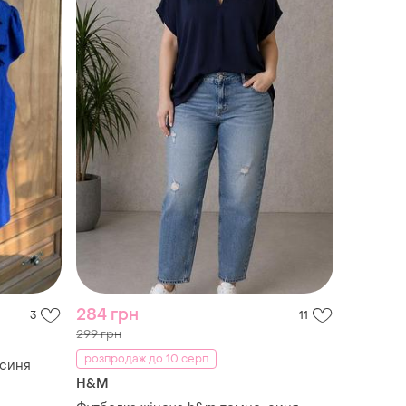
284 грн
3
11
299 грн
розпродаж до 10 серп
 синя
H&M