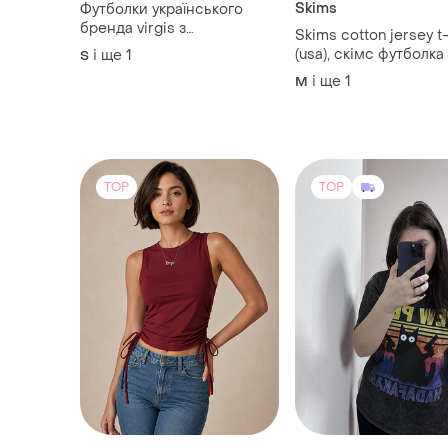
Skims
Футболки українського
бренда virgis з
Skims cotton jersey t-
оригінальними принтами.
(usa), скімс футболка
і ще
1
S
джерсі (сша, оригінал
і ще
1
M
TOP
TOP