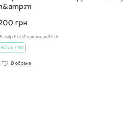
h&amp;m
200 грн
Розмір EU/Міжнародний/UA
40 / L / 48
В обране
2