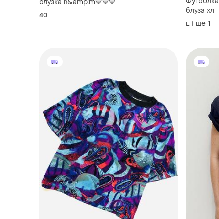
Футболка
блузка h&amp;m💙💙💙
блуза хл
40
і ще
1
L