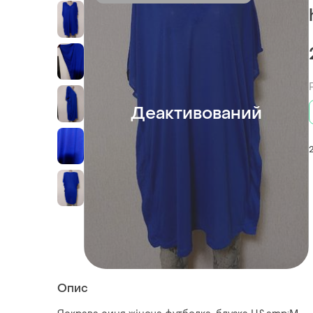
Деактивований
Опис