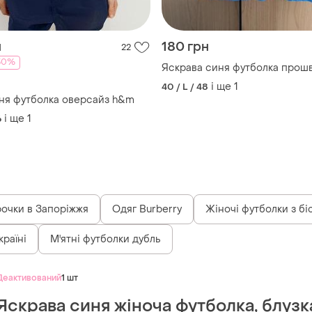
н
180 грн
22
30%
Яскрава синя футболка прош
і ще
1
40 / L / 48
ня футболка оверсайз h&m
і ще
1
6
очки в Запоріжжя
Одяг Burberry
Жіночі футболки з бі
країні
М'ятні футболки дубль
Деактивований
1 шт
Яскрава синя жіноча футболка, блузк