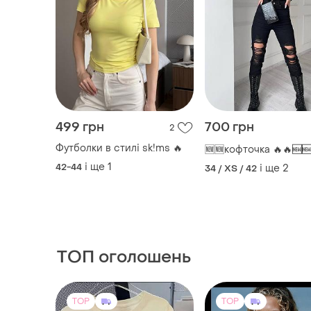
499 грн
700 грн
2
Футболки в стилі sk!ms 🔥
🆕🆕кофточка 🔥🔥🆕
і ще
1
42-44
і ще
2
34 / XS / 42
ТОП оголошень
TOP
TOP