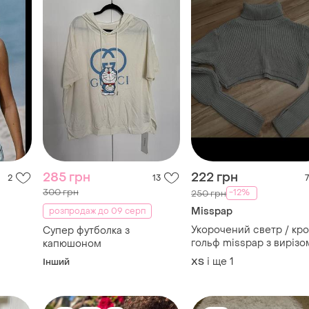
285 грн
222 грн
2
13
7
300 грн
-12%
250 грн
Misspap
розпродаж до 09 серп
Укорочений светр / кр
Супер футболка з
гольф misspap з вирізо
капюшоном
для великого пальця, xs
і ще
1
Інший
ХS