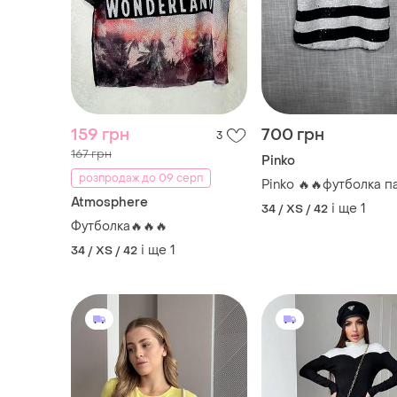
159 грн
700 грн
3
167 грн
Pinko
розпродаж до 09 серп
Pinko 🔥🔥футболка п
Atmosphere
і ще
1
34 / XS / 42
Футболка🔥🔥🔥
і ще
1
34 / XS / 42