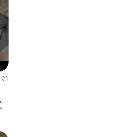
оп-
м
-s