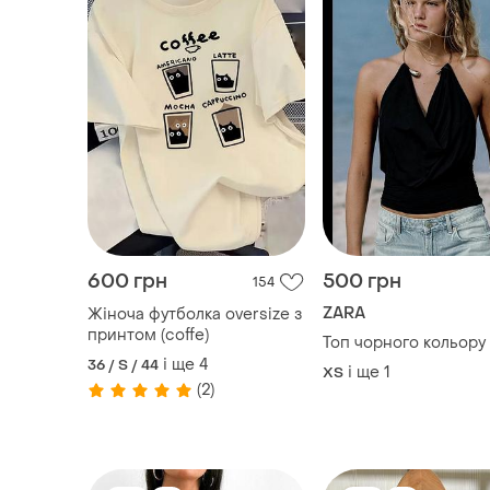
600 грн
500 грн
154
ZARA
Жіноча футболка oversize з
принтом (coffe)
Топ чорного кольору
і ще
4
36 / S / 44
і ще
1
ХS
(2)