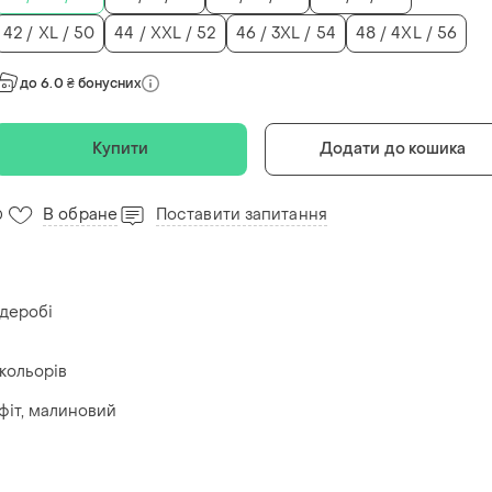
42 / XL / 50
44 / XXL / 52
46 / 3XL / 54
48 / 4XL / 56
до 6.0 ₴ бонусних
Купити
Додати до кошика
В обране
Поставити запитання
0
рдеробі
кольорів
афіт, малиновий