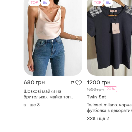
TOP
TOP
680 грн
1200 грн
17
-20%
1500 грн
Шовкові майки на
брительках, майка топ
Twin-Set
шовк
і ще
3
Twinset milano: чорна
S
футболка з декорат
плечима та золотим
і ще
2
XХS
ґудзиками, розмір хс,