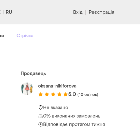
RU
Вхід
|
Реєстрація
ки
Стрічка
Продавець
oksana-nikiforova
5.0
(10 оцінок)
Не вказано
0% виконаних замовлень
Відповідає протягом тижня