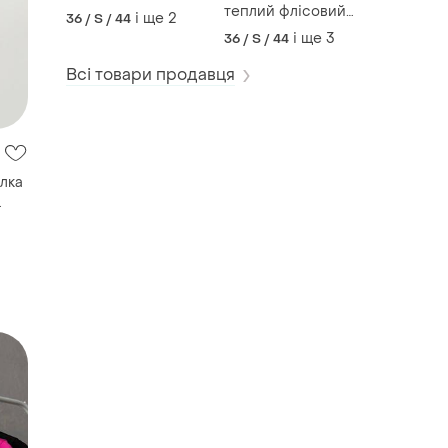
теплий флісовий
і ще
2
36 / S / 44
костюм
і ще
3
36 / S / 44
Всі товари продавця
лка