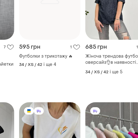
595 грн
685 грн
7
1
1
Футболки з трикотажу 🔥
Жіноча трендова футбо
оверсайз👌в наявності
айетки
і ще
4
34 / XS / 42
також великі розміри 🔥
і ще
5
34 / XS / 42