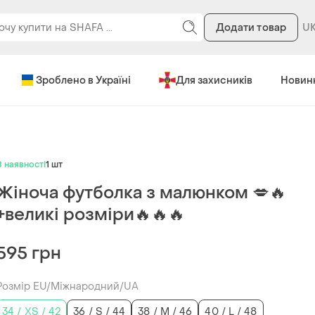
Додати товар
Зроблено в Україні
Для захисників
Новин
В наявності
1 шт
Жіноча футболка з малюнком 💋🔥
+великі розміри🔥🔥🔥
595 грн
Розмір EU/Міжнародний/UA
34 / XS / 42
36 / S / 44
38 / M / 46
40 / L / 48