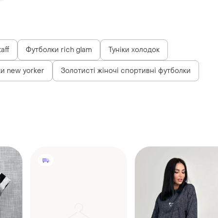
aff
Футболки rich glam
Туніки холодок
ки new yorker
Золотисті жіночі спортивні футболки