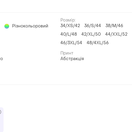
Розмір:
й
34/XS/42
36/S/44
38/M/46
Різнокольоровий
40/L/48
42/XL/50
44/XXL/52
46/3XL/54
48/4XL/56
Принт
то
Абстракція