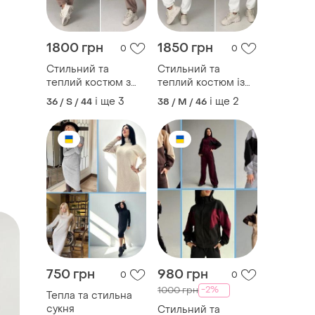
1800 грн
1850 грн
0
0
Стильний та
Стильний та
теплий костюм з
теплий костюм із
флісу
флісу
і ще
3
і ще
2
36 / S / 44
38 / M / 46
750 грн
980 грн
0
0
-2%
1000 грн
Тепла та стильна
сукня
Стильний та