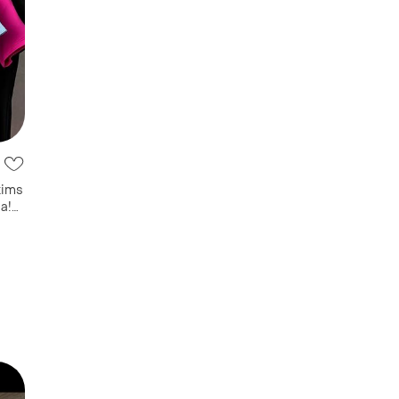
kims
а!