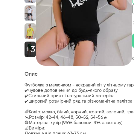
+3
Опис
Футболка з малюнком - яскравий хіт у літньому га
✔️чудове доповнення до будь-якого образу
✔️Стильний принт і натуральний матеріал
✔️широкий розмірний ряд та різноманітна палітра 
🌈Колір: мокко, білий, чорний, жовтий, зелений, гр
✂️Розмір: 42-44, 46-48, 50-52, 54-56🔥
🧶Матеріал: кулір (96% бавовни, 4% еластану)
📐Виміри:
Довжина від плеча: 67-73 см