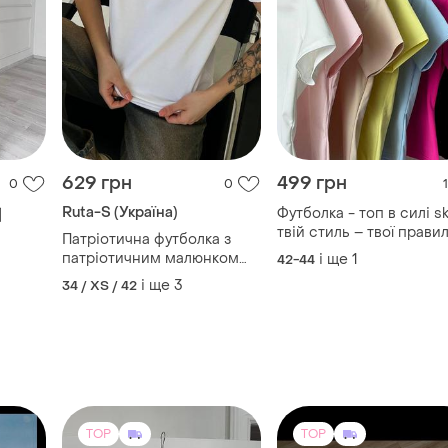
629 грн
499 грн
0
0
1
Ruta-S (Україна)
Футболка - топ в силі s

твій стиль – твої правил
Патріотична футболка з
🔥
патріотичним малюнком
і ще
1
42-44
колоски 🔥 турецький 🇹🇷
і ще
3
34 / XS / 42
кулір бавовна + 3d накат
TOP
TOP