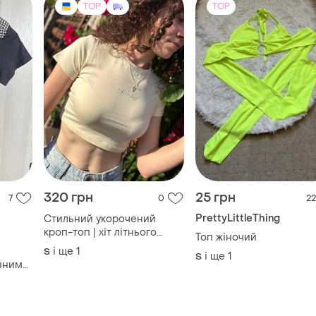
TOP
TOP
320 грн
25 грн
7
0
22
PrettyLittleThing
Стильний укорочений
кроп-топ | хіт літнього
Топ жіночий
сезону
і ще
1
S
і ще
1
S
ивними
и
с