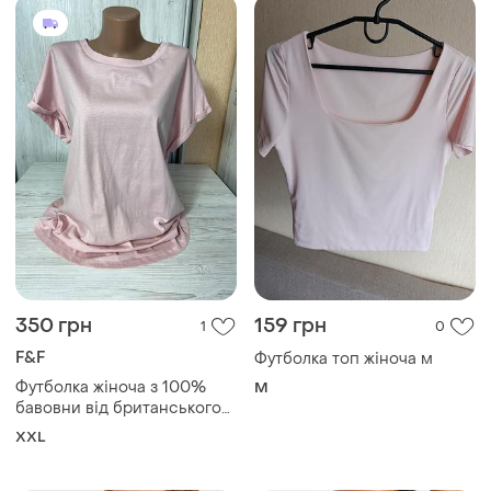
350 грн
159 грн
1
0
F&F
Футболка топ жіноча м
Футболка жіноча з 100%
M
бавовни від британського
бренду f&f розмір 18💞
XXL