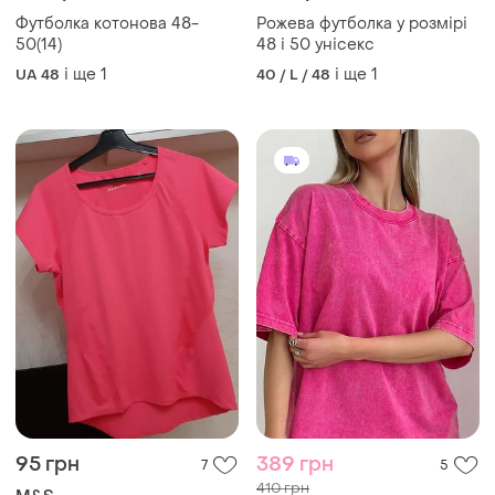
145 грн
150 грн
3
6
Футболка котонова 48-
Рожева футболка у розмірі
50(14)
48 і 50 унісекс
і ще
1
і ще
1
UA 48
40 / L / 48
95 грн
389 грн
7
5