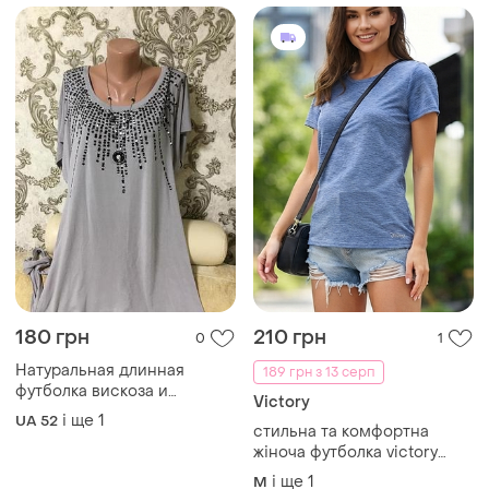
180 грн
210 грн
0
1
Натуральная длинная
189 грн з 13 серп
футболка вискоза и
Victory
анастан.
і ще
1
UA 52
​стильна та комфортна
жіноча футболка victory