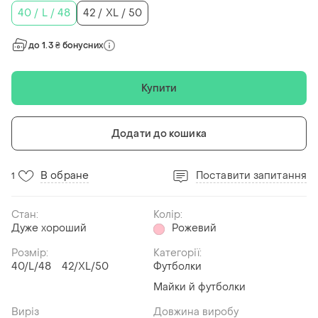
40 / L / 48
42 / XL / 50
до 1.3 ₴ бонусних
Купити
Додати до кошика
В обране
Поставити запитання
1
Стан:
Колір:
Дуже хороший
Рожевий
Розмір:
Категорії:
40/L/48
42/XL/50
Футболки
Майки й футболки
Виріз
Довжина виробу