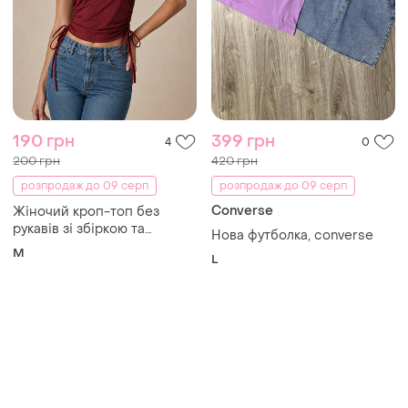
190 грн
399 грн
4
0
200 грн
420 грн
розпродаж до 09 серп
розпродаж до 09 серп
Converse
Жіночий кроп-топ без
рукавів зі збіркою та
Нова футболка, converse
зав'язками з боків
M
L