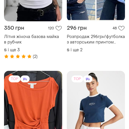
350 грн
296 грн
120
48
Літня жіноча базова майка
Розпродаж 296грн!футболка
в рубчик
з авторським принтом
100% бавовняного
і ще
3
і ще
2
S
S
трикотажу
(2)
TOP
TOP