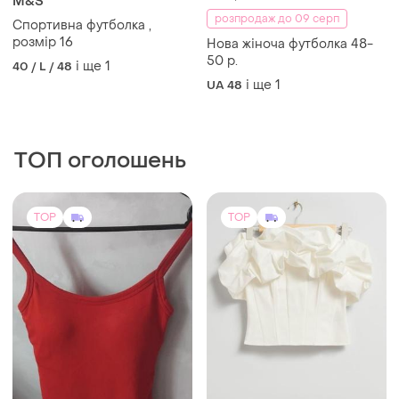
410 грн
M&S
розпродаж до 09 серп
Спортивна футболка ,
розмір 16
Нова жіноча футболка 48-
50 р.
і ще
1
40 / L / 48
і ще
1
UA 48
ТОП оголошень
TOP
TOP