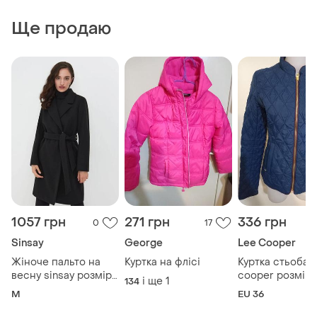
Ще продаю
1057 грн
271 грн
336 грн
0
17
Sinsay
George
Lee Cooper
Жіноче пальто на
Куртка на флісі
Куртка стьобан
весну sinsay розмір
cooper розмір 
і ще
1
134
м(нове з
M
EU 36
біркою).застібається
на 2 кнопки та пояс.