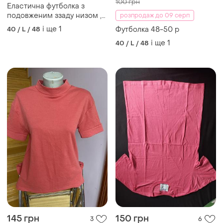
100 грн
Еластична футболка з
подовженим ззаду низом ,
розпродаж до 09 серп
розмір 14-16 або 48-50
і ще
1
40 / L / 48
Футболка 48-50 р
і ще
1
40 / L / 48