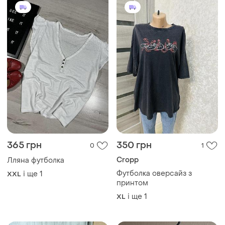
365 грн
350 грн
0
1
Cropp
Лляна футболка
Футболка оверсайз з
і ще
1
XXL
принтом
і ще
1
XL