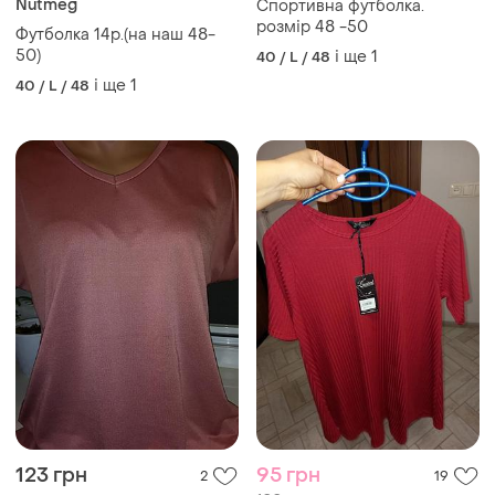
Nutmeg
Спортивна футболка.
розмір 48 -50
Футболка 14р.(на наш 48-
50)
і ще
1
40 / L / 48
і ще
1
40 / L / 48
123 грн
95 грн
2
19