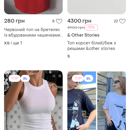
280 грн
4300 грн
8
22
-13%
4900 грн
Червоний топ на бретелях
із вбудованими чашечками
& Other Stories
❤️❤️
і ще
1
Топ корсет білий/беж з
ХS
рюшами &other stories
S
TOP
TOP