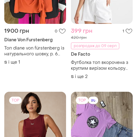
1900 грн
399 грн
0
1
420 грн
Diane Von Furstenberg
розпродаж до 09 серп
Топ diane von fürstenberg із
натурального шовку, р. 6
De Facto
(s/m)
і ще
1
S
Футболка топ вкорочена з
круглим вирізом кольору
індіго та принтом у у віде
і ще
2
S
слогана defacto
TOP
TOP