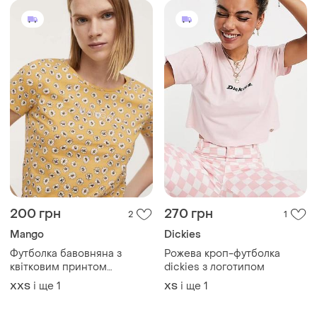
200 грн
270 грн
2
1
Mango
Dickies
Футболка бавовняна з
Рожева кроп-футболка
квітковим принтом
dickies з логотипом
футболка з лого футболка
і ще
1
і ще
1
XХS
ХS
хлопок футболка бавовняна