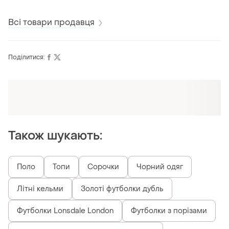
довжина 98 рукав 63
ног 53
Всі товари продавця
Поділитися:
Оформлюйте підписку SMART
Отримайте замовлення з безкоштовною
доставкою
Також шукають:
Поло
Топи
Сорочки
Чорний одяг
Літні кельми
Золоті футболки дубль
Футболки Lonsdale London
Футболки з порізами