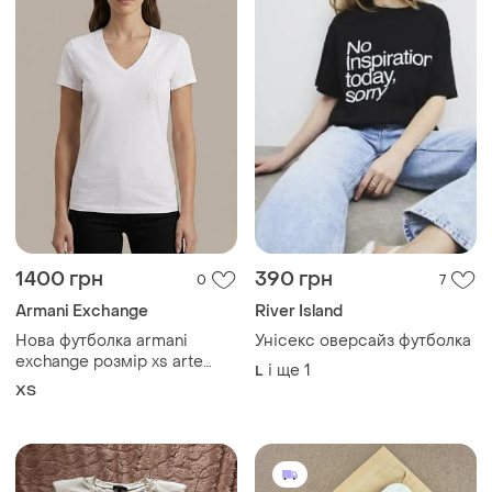
1400 грн
390 грн
0
7
Armani Exchange
River Island
Нова футболка armani
Унісекс оверсайз футболка
exchange розмір xs arte
і ще
1
L
sella v-neck
ХS