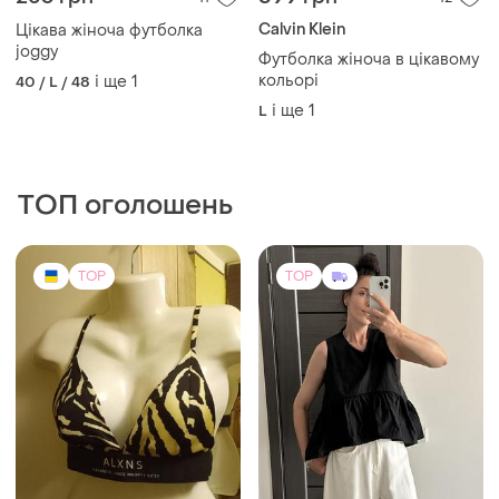
Calvin Klein
Цікава жіноча футболка
joggy
Футболка жіноча в цікавому
кольорі
і ще
1
40 / L / 48
і ще
1
L
ТОП оголошень
TOP
TOP