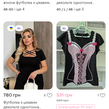
жіноча футболка з цікавим
декольте однотонна
декольте
трикотажна жіноча 48-58
і ще
4
і ще
5
48-50
40 / L / 48
біла
780 грн
531 грн
5
1
559 грн
Футболка з цікавим
декольте однотонна
розпродаж до 09 серп