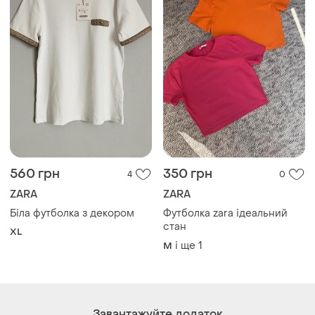
560 грн
350 грн
4
0
ZARA
ZARA
Біла футболка з декором
Футболка zara ідеальний
стан
XL
і ще
1
M
Завантажуйте додаток