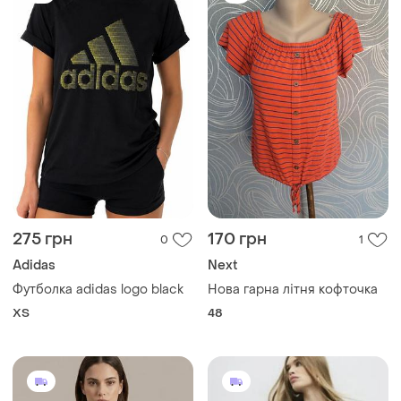
275 грн
170 грн
0
1
Adidas
Next
Футболка adidas logo black
Нова гарна літня кофточка
ХS
48