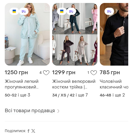
1250 грн
1299 грн
785 грн
4
1
Жіночий легкий
Жіночий велюровий
Чоловічий
прогулянковий
костюм трійка |
класичний чор
костюм | кофта на
футболка + халат +
лонгслів - поло 
і ще
3
і ще
7
і ще
2
50-52
34 / XS / 42
46-48
блискавці + штани |
штани | 1675
1015
Всі товари продавця
Поділитися: