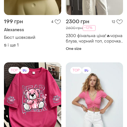
199 грн
2300 грн
4
12
-12%
2600 грн
Alexaness
2300 фінальна ціна!🔥чорна
Бюст шовковий
блуза, чорний топ, сорочка
і ще
1
S
з баскою, корея
One size
TOP
TOP