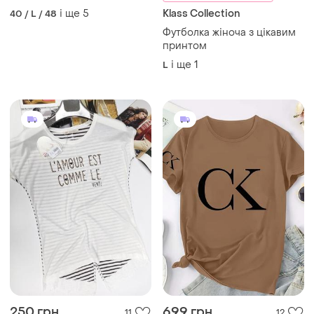
трикотажна жіноча 48-58
і ще
5
Klass Collection
40 / L / 48
чорна
Футболка жіноча з цікавим
принтом
і ще
1
L
250 грн
699 грн
11
12