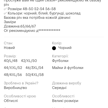
Прослуже Вам не один сезон- рекомендуємо як базову
річ
✅ Розміри 48-50 52-54 56-58
✅ Кольори: чорний, білий, бургунді, шоколад
Базова річ яка потрібна кожній дівчині
Заміри
Довжина:65/66/67
Ог рекомендуємо д*************
Стан:
Колір:
Новий
Чорний
Розмір:
Категорії:
40/L/48
42/XL/50
Футболки
44/XXL/52
46/3XL/54
Майки й футболки
48/4XL/56
50/4XL/58
Зроблено в Україні?
Довжина виробу
Виробництво
Середні
Особливості крою
Особливості
Обтислі
Великі розміри