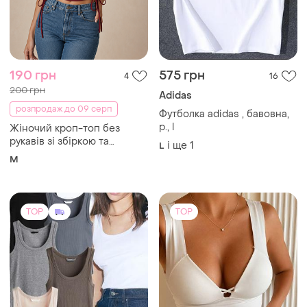
190 грн
575 грн
4
16
200 грн
Adidas
розпродаж до 09 серп
Футболка adidas , бавовна,
р., l
Жіночий кроп-топ без
рукавів зі збіркою та
і ще
1
L
зав'язками з боків
M
TOP
TOP