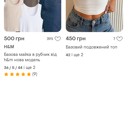
500 грн
450 грн
395
7
H&M
Базовий подовжений топ
Базова майка в рубчик від
і ще
2
42
h&m нова модель
і ще
2
36 / S / 44
(9)