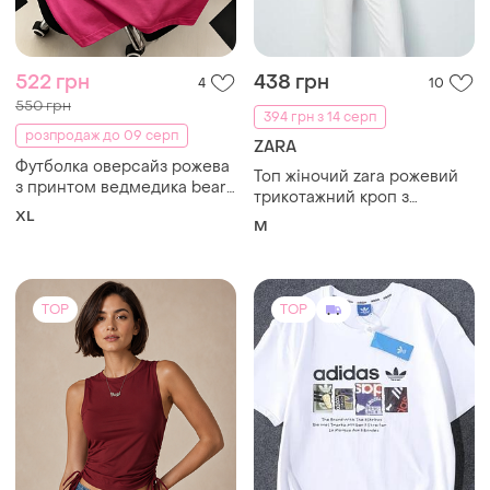
522 грн
438 грн
4
10
550 грн
394 грн з 14 серп
розпродаж до 09 серп
ZARA
Футболка оверсайз рожева
Топ жіночий zara рожевий
з принтом ведмедика bear,
трикотажний кроп з
жіноча, літня
XL
куліскою і v-подібним
M
вирізом m новий
TOP
TOP