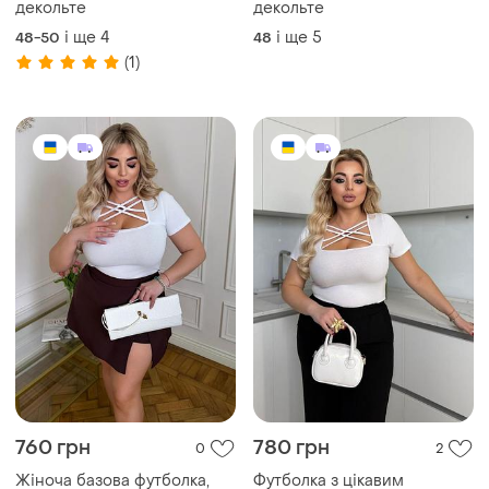
декольте
декольте
і ще
4
і ще
5
48-50
48
(1)
760 грн
780 грн
0
2
Жіноча базова футболка,
Футболка з цікавим