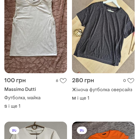
100 грн
280 грн
6
0
Massimo Dutti
Жіноча футболка оверсайз
Футболка, майка
і ще
1
M
і ще
1
S