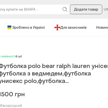
Додати товар
Зроблено в Україні
Для захисників
Новин
В наявності
6 шт
Футболка polo bear ralph lauren унісе
футболка з ведмедем,футболка
унисекс polo,футболка...
1500 грн
Міжнародний