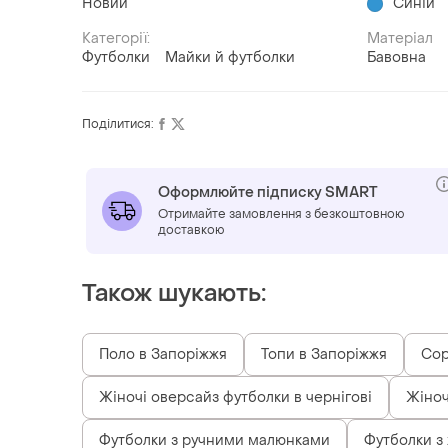
Новий
Синій
Категорії:
Матеріал
Футболки
Майки й футболки
Бавовна
Поділитися:
Оформлюйте підписку SMART
Отримайте замовлення з безкоштовною
доставкою
Також шукають:
Поло в Запоріжжя
Топи в Запоріжжя
Сор
Жіночі оверсайз футболки в чернігові
Жіноч
Футболки з ручними малюнками
Футболки з