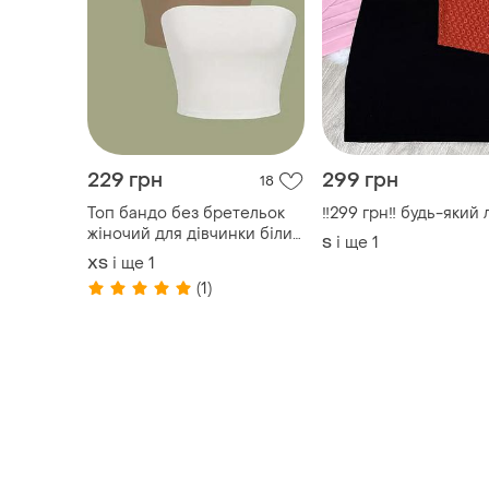
229 грн
299 грн
18
Топ бандо без бретельок
‼️299 грн‼️ будь-який 
жіночий для дівчинки білий
і ще
1
S
чорний рожевий моко
і ще
1
ХS
меланж
(1)