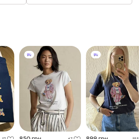
850 грн
899 грн
17
67
155