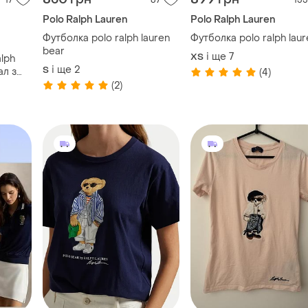
Polo Ralph Lauren
Polo Ralph Lauren
Футболка polo ralph lauren
Футболка polo ralph la
bear
і ще
7
ХS
alph
і ще
2
S
ал з
(4)
polo
(2)
секс
м