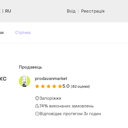
RU
Вхід
|
Реєстрація
ки
Стрічка
Продавець
кс
prodavanmarket
5.0
(82 оцінки)
Запоріжжя
74% виконаних замовлень
Відповідає протягом 3х годин