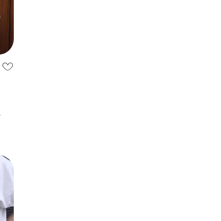
 на
ся у