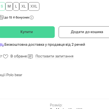
S
M
L
XL
XXL
до 15 ₴ бонусних
Купити
Додати до кошика
Безкоштовна доставка у продавця від 2 речей
В обране
Поставити запитання
37
ції Polo bear
Розмір: