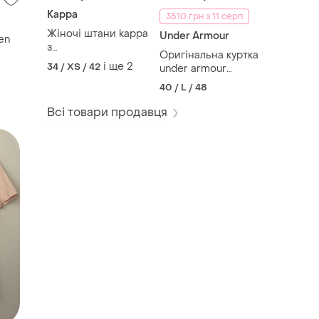
Kappa
3510 грн з 11 серп
Жіночі штани kappa
Under Armour
uren
з
Оригінальна куртка
лампасами,женские
і ще
2
34 / XS / 42
under armour
штаны kappa с
project rock anorak,
лампасами
40 / L / 48
оригинальная
мужская куртка
Всі товари продавця
under armour
project rock anorak