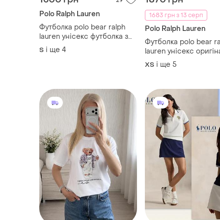
Polo Ralph Lauren
1683 грн з 13 серп
Футболка polo bear ralph
Polo Ralph Lauren
lauren унісекс футболка з
Футболка polo bear r
ведмедем/футболка
і ще
4
S
lauren унісекс оригін
унисекс с медведем
ведмедем футболка 
і ще
5
ХS
bear ralph lauren уни
оригинал с медведе