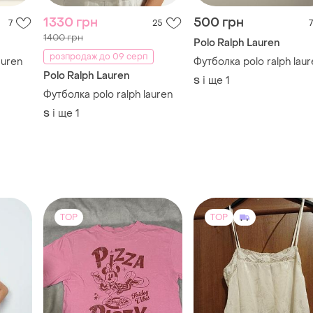
1330 грн
500 грн
7
25
7
1400 грн
Polo Ralph Lauren
розпродаж до 09 серп
auren
Футболка polo ralph laur
Polo Ralph Lauren
і ще
1
S
Футболка polo ralph lauren
і ще
1
S
TOP
TOP