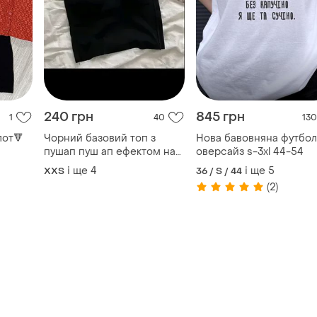
240 грн
845 грн
1
40
130
лот🔻
Чорний базовий топ з
Нова бавовняна футбол
пушап пуш ап ефектом на
оверсайз s-3xl 44-54
тонких бретельках
і ще
4
і ще
5
XХS
36 / S / 44
(2)