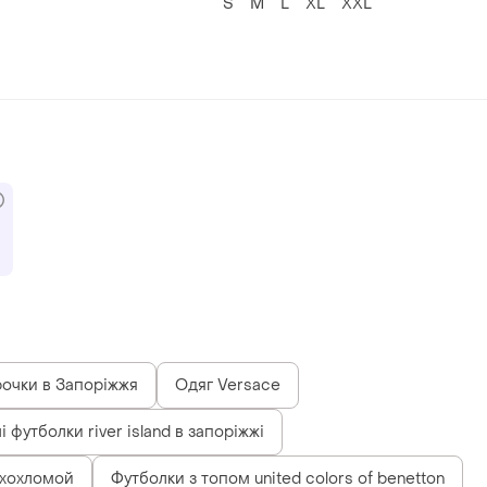
S
M
L
XL
XXL
очки в Запоріжжя
Одяг Versace
і футболки river island в запоріжжі
 хохломой
Футболки з топом united colors of benetton