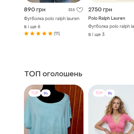
890 грн
2750 грн
355
Polo Ralph Lauren
Футболка polo ralph lauren
Футболка polo ralph l
і ще
6
S
(11)
і ще
3
S
ТОП оголошень
TOP
TOP