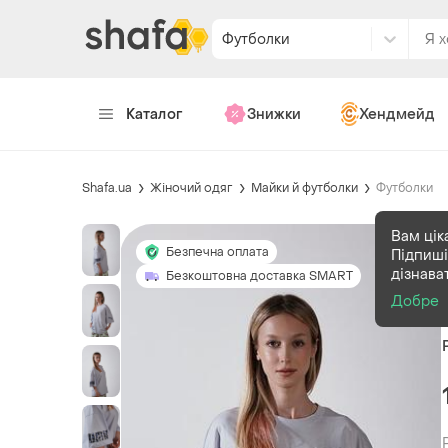
Футболки
Каталог
Знижки
Хендмейд
Shafa.ua
Жіночий одяг
Майки й футболки
Футболки
Вам цік
Безпечна оплата
Підпиші
дізнава
Безкоштовна доставка SMART
Добре