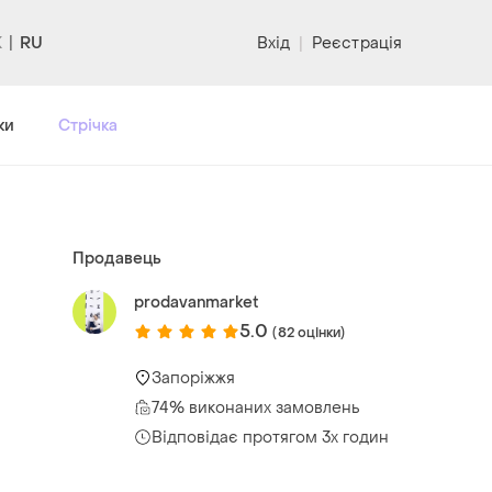
RU
Вхід
|
Реєстрація
ки
Стрічка
Продавець
prodavanmarket
5.0
(82 оцінки)
Запоріжжя
74% виконаних замовлень
Відповідає протягом 3х годин