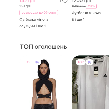
142 грн
1200 грн
1
150 грн
-20%
1500 грн
розпродаж до 09 серп
Футболка жіноча
Футболка жіноча
і ще
1
S
і ще
1
36 / S / 44
ТОП оголошень
TOP
TOP