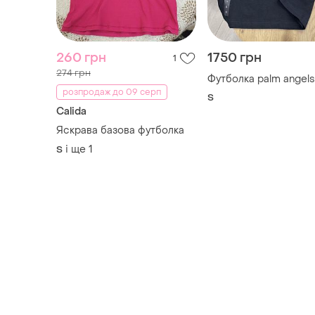
260 грн
1750 грн
1
274 грн
Футболка palm angels
розпродаж до 09 серп
S
Calida
Яскрава базова футболка
і ще
1
S