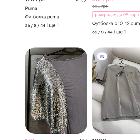
380 грн
Puma
розпродаж до 09 серп
Футболка puma
Футболка р.10, 12 pu
і ще
1
36 / S / 44
і ще
1
36 / S / 44