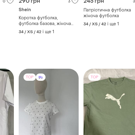
290 грн
245 грн
0
3
3
Shein
Патріотична футболка
жіноча футболка
Коротка футболка,
футболка базова, жіноча
і ще
1
34 / XS / 42
футболка
і ще
1
34 / XS / 42
TOP
TOP