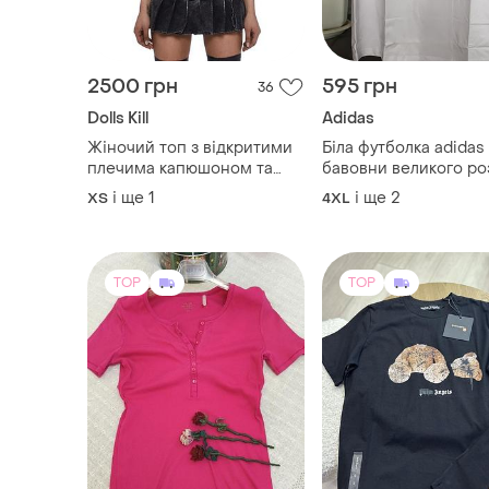
2500 грн
595 грн
36
Dolls Kill
Adidas
Жіночий топ з відкритими
Біла футболка adidas 
плечима капюшоном та
бавовни великого ро
маскою на зав’язках від
і ще
1
і ще
2
ХS
4XL
бренду dolls kill darker wavs
new rock y2k demonia
TOP
TOP