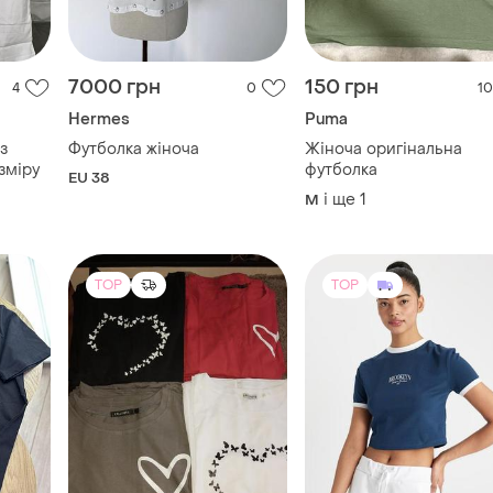
7000 грн
150 грн
4
0
10
Hermes
Puma
з
Футболка жіноча
Жіноча оригінальна
зміру
футболка
EU 38
і ще
1
M
TOP
TOP