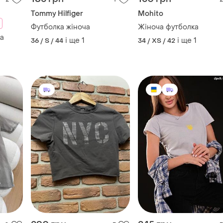
Tommy Hilfiger
Mohito
Футболка жіноча
Жіноча футболка
ma
і ще
1
і ще
1
36 / S / 44
34 / XS / 42