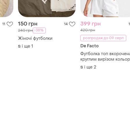
150 грн
399 грн
11
14
1
420 грн
-38%
240 грн
Жіночі футболки
розпродаж до 09 серп
De Facto
і ще
1
S
Футболка топ вкорочена
круглим вирізом кольор
індіго та принтом у у віде
і ще
2
S
слогана defacto