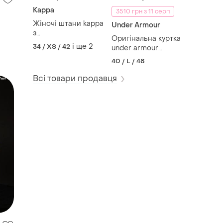
Kappa
3510 грн з 11 серп
Жіночі штани kappa
Under Armour
з
Оригінальна куртка
лампасами,женские
і ще
2
34 / XS / 42
under armour
штаны kappa с
project rock anorak,
лампасами
40 / L / 48
оригинальная
мужская куртка
Всі товари продавця
under armour
project rock anorak