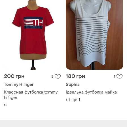
200 грн
180 грн
3
1
Tommy Hilfiger
Sophia
Классная футболка tommy
Ідеальна футболка майка
hilfiger
і ще
1
L
S