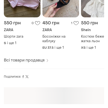
550 грн
450 грн
550 грн
0
1
ZARA
ZARA
Shein
Шорти zara
Босоніжки на
Костюм бежев
каблуку
жатка льон
і ще
1
S
і ще
1
і ще
1
EU 37.5
ХS
Всі товари продавця
Поділитися: