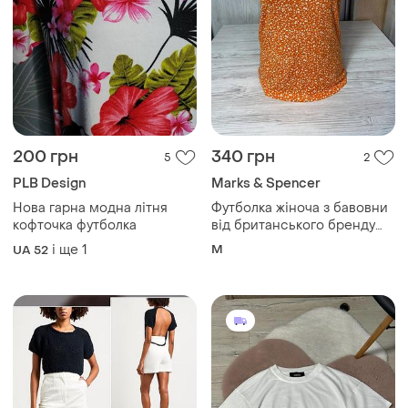
200 грн
340 грн
5
2
PLB Design
Marks & Spencer
Нова гарна модна літня
Футболка жіноча з бавовни
кофточка футболка
від британського бренду
marks & spencer розмір 12
і ще
1
M
UA 52
💞