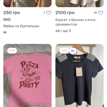
250 грн
2100 грн
7
19
NKD
Корсет з баскою з етно
орнаментом
Майка на бретельках
і ще
3
ХS
M
TOP
TOP