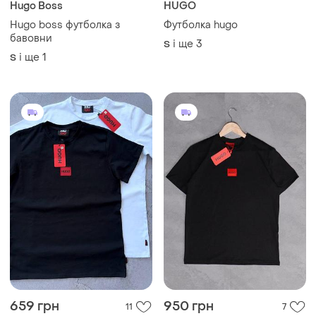
Hugo Boss
HUGO
Hugo boss футболка з
Футболка hugo
бавовни
і ще
3
S
і ще
1
S
659 грн
950 грн
11
7