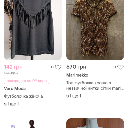
142 грн
670 грн
0
0
150 грн
Marimekko
розпродаж до 09 серп
Топ футболка кроше з
незвичної нитки сітки manif
Vero Moda
vintage portugal
і ще
1
Футболочка жіноча
S
і ще
1
S