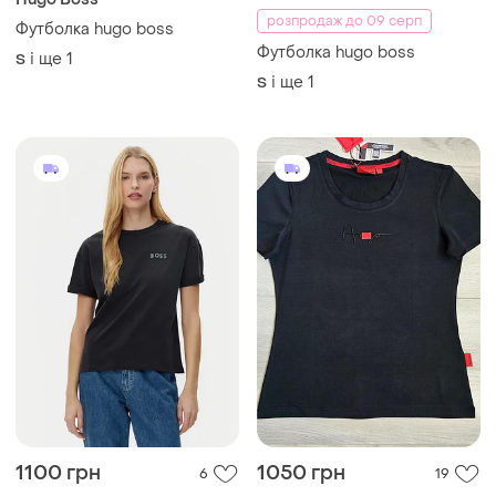
розпродаж до 09 серп
Футболка hugo boss
Футболка hugo boss
і ще
1
S
і ще
1
S
1100 грн
1050 грн
6
19