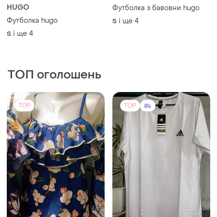
HUGO
Футболка з бавовни hugo
Футболка hugo
і ще
4
S
і ще
4
S
ТОП оголошень
TOP
TOP