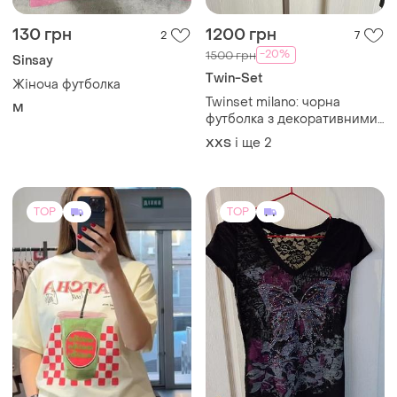
130 грн
1200 грн
2
7
-20%
1500 грн
Sinsay
Twin-Set
Жіноча футболка
Twinset milano: чорна
M
футболка з декоративними
плечима та золотими
і ще
2
XХS
ґудзиками, розмір хс,с
TOP
TOP