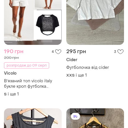
190 грн
295 грн
4
3
200 грн
Cider
розпродаж до 09 серп
Футболочка від cider
Vicolo
і ще
1
XХS
Вʼязаний топ vicolo italy
букле кроп футболка
відкрита спина
і ще
1
S