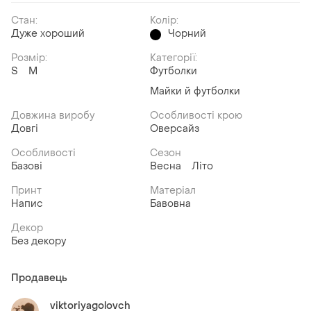
Стан:
Колір:
Дуже хороший
Чорний
Розмір:
Категорії:
S
M
Футболки
Майки й футболки
Довжина виробу
Особливості крою
Довгі
Оверсайз
Особливості
Сезон
Базові
Весна
Літо
Принт
Матеріал
Напис
Бавовна
Декор
Без декору
Продавець
viktoriyagolovch