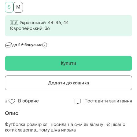
S
M
🇺🇦 Український: 44-46, 44
Європейський: 36
до 2 ₴ бонусних
Купити
Додати до кошика
В обране
Поставити запитання
3
Опис
Футболка розмір хл , носила на с-м як вільну . Є нюанс
котик зацепив.. тому ціна низька