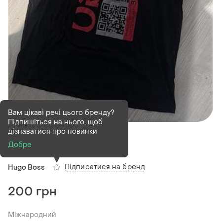
Вам цікаві речі цього бренду?
Підпишіться на нього, щоб
В наявності
1 шт
дізнаватися про новинки
Футболка hugo
Добре
Підписатися на бренд
Hugo Boss
200 грн
Міжнародний