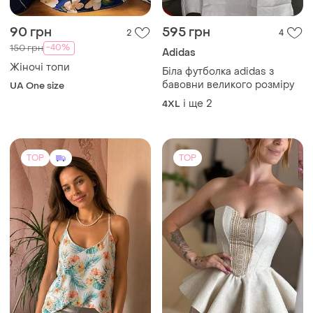
90 грн
595 грн
2
4
-40%
150 грн
Adidas
Жіночі топи
Біла футболка adidas з
бавовни великого розміру
UA One size
і ще
2
4XL
TOP
TOP