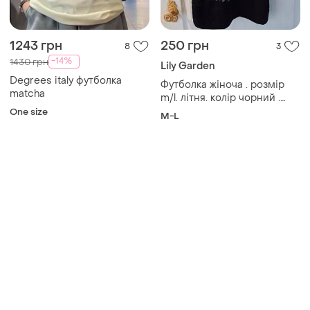
1243 грн
250 грн
8
3
-14%
1430 грн
Lily Garden
Degrees italy футболка
Футболка жіноча . розмір
matcha
m/l. літня. колір чорний .
спина круживна. матеріал -
One size
M-L
90 % бавовна, 10% еластан.
модна колекція. сад лілій.