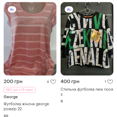
200 грн
400 грн
6
1
Стильна футболка new noce
180 грн з 13 серп
s
George
S
Футболка жіноча george
розмір 22
50