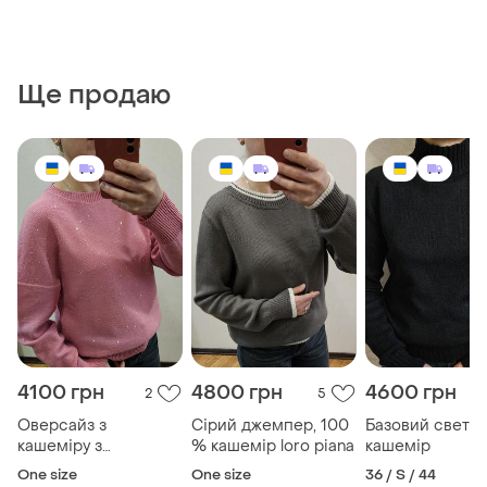
Ще продаю
4100 грн
4800 грн
4600 грн
2
5
Оверсайз з
Сірий джемпер, 100
Базовий светр,
кашеміру з
% кашемір loro piana
кашемір
пайєтками
One size
One size
36 / S / 44