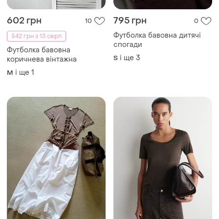
602 грн
795 грн
10
0
Футболка бавовна дитячі
542 грн з 13 серп
спогади
Футболка бавовна
і ще
3
S
коричнева вінтажна
і ще
1
M