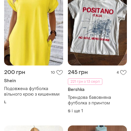
200 грн
245 грн
10
4
Shein
221 грн з 13 серп
Подовжена футболка
Bershka
вільного крою з кишенями
Трендова бавовняна
L
футболка з принтом
і ще
1
S