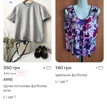
350 грн
140 грн
4
1
-11%
390 грн
Ідеальна футболка
ARNE
і ще
1
L
Цупка котонова футболка
arne
і ще
1
L