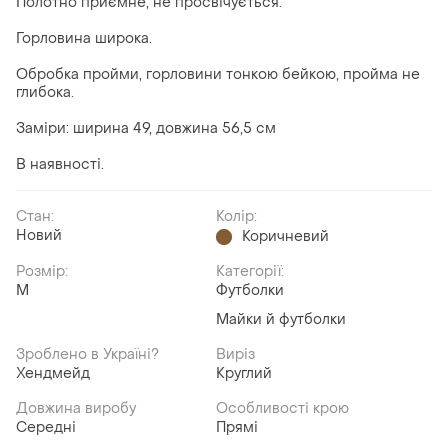
Полотно приємне, не просвічується.
Горловина широка.
Обробка пройми, горловини тонкою бейкою, пройма не
глибока.
⠀
Заміри: ширина 49, довжина 56,5 см
⠀
В наявності.
Стан:
Колір:
Новий
Коричневий
Розмір:
Категорії:
M
Футболки
Майки й футболки
Зроблено в Україні?
Виріз
Хендмейд
Круглий
Довжина виробу
Особливості крою
Середні
Прямі