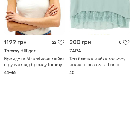
1199 грн
200 грн
22
8
Tommy Hilfiger
ZARA
Брендова біла жіноча майка
Топ блюзка майка кольору
в рубчик від бренду tommy
ніжна бірюза zara basic
hilfiger - лінії tommy jeans
collection
44-46
40