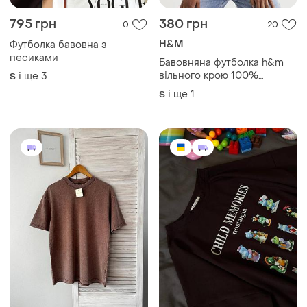
795 грн
380 грн
0
20
H&M
Футболка бавовна з
песиками
Бавовняна футболка h&m
вільного крою 100%
і ще
3
S
бавовна
і ще
1
S