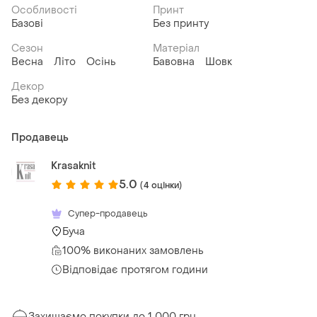
Особливості
Принт
Базові
Без принту
Сезон
Матеріал
Весна
Літо
Осінь
Бавовна
Шовк
Декор
Без декору
Продавець
Krasaknit
5.0
(4 оцінки)
Супер-продавець
Буча
100% виконаних замовлень
Відповідає протягом години
Захищаємо покупки до 1 000 грн