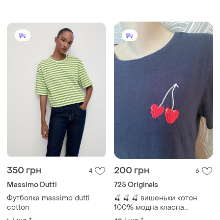
350 грн
200 грн
4
6
Massimo Dutti
725 Originals
Футболка massimo dutti
🍒 🍒 🍒 вишеньки котон
cotton
100% модна класна
футболка 🍒 🍒 🍒 з