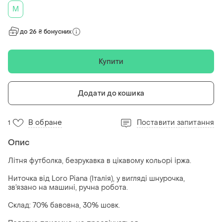
M
до 26 ₴ бонусних
Купити
Додати до кошика
В обране
Поставити запитання
1
Опис
Літня футболка, безрукавка в цікавому кольорі іржа.
Ниточка від Loro Piana (Італія), у вигляді шнурочка,
зв’язано на машині, ручна робота.
Склад: 70% бавовна, 30% шовк.
⠀