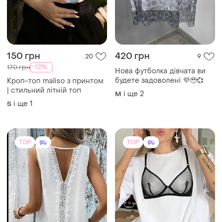
150 грн
420 грн
20
9
-12%
170 грн
Нова футболка дівчата ви
будете задоволені 💜🥹💞
Кроп-топ maliso з принтом
| стильний літній топ
і ще
2
M
і ще
1
S
TOP
TOP