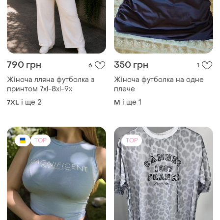
790 грн
350 грн
6
1
Жіноча лляна футболка з
Жіноча футболка на одне
принтом 7xl-8xl-9x
плече
і ще
2
і ще
1
7XL
M
TOP
TOP