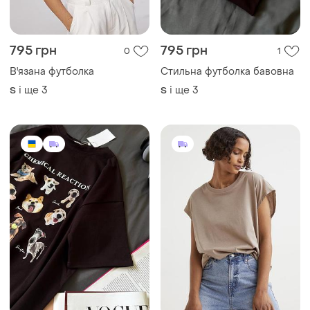
795 грн
795 грн
0
1
В'язана футболка
Стильна футболка бавовна
і ще
3
і ще
3
S
S