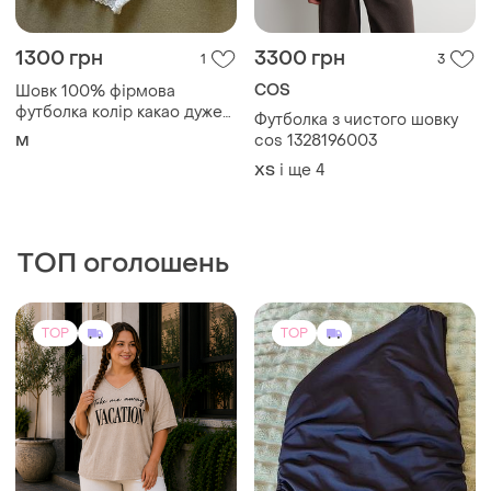
1300 грн
3300 грн
1
3
COS
Шовк 100% фірмова
футболка колір какао дуже
Футболка з чистого шовку
гарна
cos 1328196003
M
і ще
4
ХS
ТОП оголошень
TOP
TOP