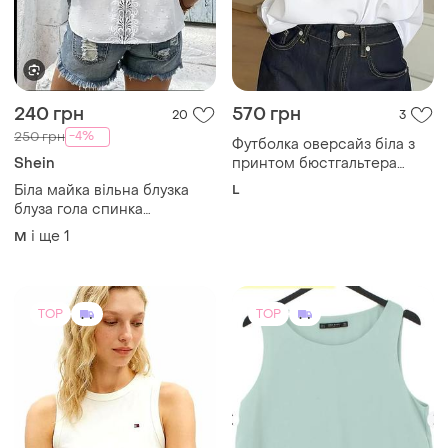
240 грн
570 грн
20
3
-4%
250 грн
Футболка оверсайз біла з
Shein
принтом бюстгальтера
жіноча oversize
Біла майка вільна блузка
L
блуза гола спинка
мереживо вишиванка
і ще
1
M
вишивка трендова стильна
ніжна
TOP
TOP