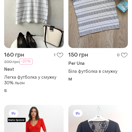
160 грн
150 грн
1
0
-20%
200 грн
Per Una
Next
Біла футболка в смужку
Легка футболка у смужку
M
30% льон
S