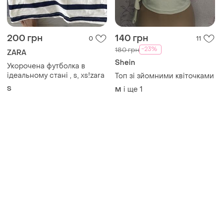
200 грн
140 грн
0
11
-23%
180 грн
ZARA
Shein
Укорочена футболка в
ідеальному стані , s, xs!zara
Топ зі зйомними квіточками
S
і ще
1
M