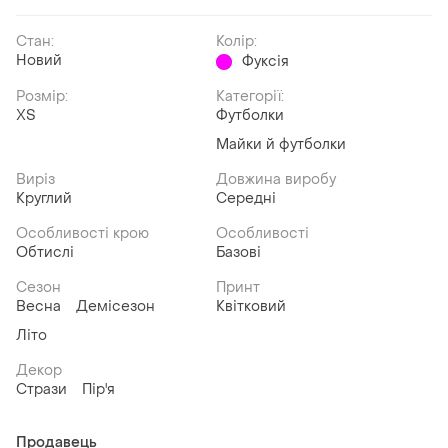
Стан:
Колір:
Новий
Фуксія
Розмір:
Категорії:
ХS
Футболки
Майки й футболки
Виріз
Довжина виробу
Круглий
Середні
Особливості крою
Особливості
Обтислі
Базові
Сезон
Принт
Весна
Демісезон
Квітковий
Літо
Декор
Стрази
Пір'я
Продавець