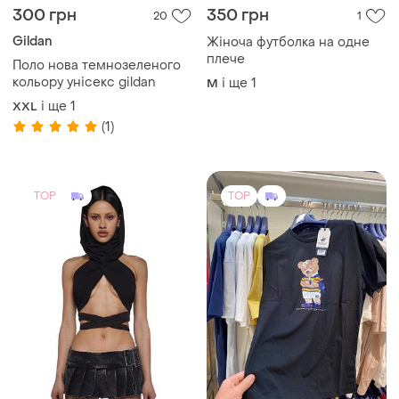
300 грн
350 грн
20
1
Gildan
Жіноча футболка на одне
плече
Поло нова темнозеленого
кольору унісекс gildan
і ще
1
M
і ще
1
XXL
(1)
TOP
TOP