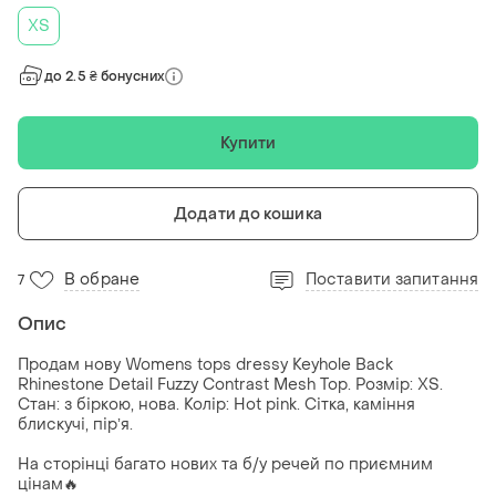
ХS
до 2.5 ₴ бонусних
Купити
Додати до кошика
В обране
Поставити запитання
7
Опис
Продам нову Womens tops dressy Keyhole Back
Rhinestone Detail Fuzzy Contrast Mesh Top. Розмір: XS.
Стан: з біркою, нова. Колір: Hot pink. Сітка, каміння
блискучі, пірʼя.
На сторінці багато нових та б/у речей по приємним
цінам🔥