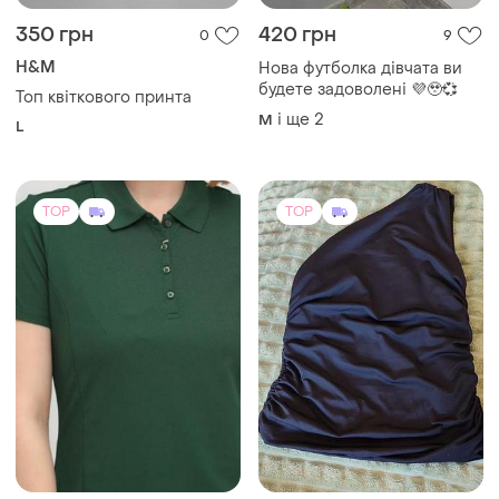
350 грн
420 грн
0
9
H&M
Нова футболка дівчата ви
будете задоволені 💜🥹💞
Топ квіткового принта
і ще
2
M
L
TOP
TOP