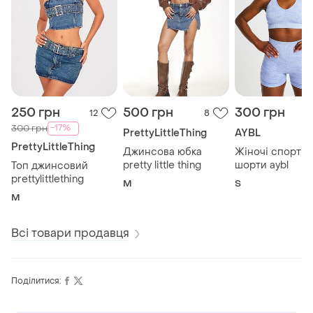
250 грн
500 грн
300 грн
12
8
-17%
300 грн
PrettyLittleThing
AYBL
PrettyLittleThing
Джинсова юбка
Жіночі спортив
pretty little thing
шорти aybl
Топ джинсовий
prettylittlething
M
S
M
Всі товари продавця
Поділитися: