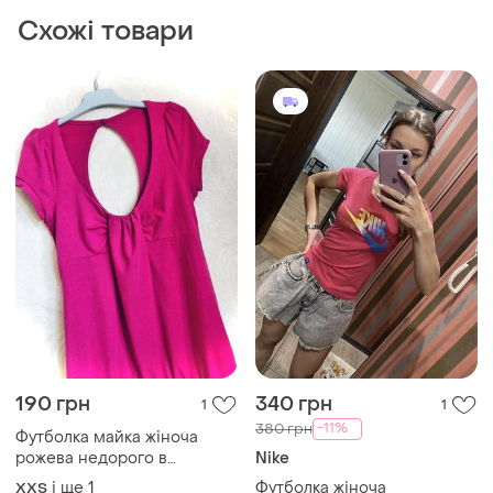
Схожі товари
190 грн
340 грн
1
1
-11%
380 грн
Футболка майка жіноча
рожева недорого в
Nike
наявності асортимент
і ще
1
Футболка жіноча
XХS