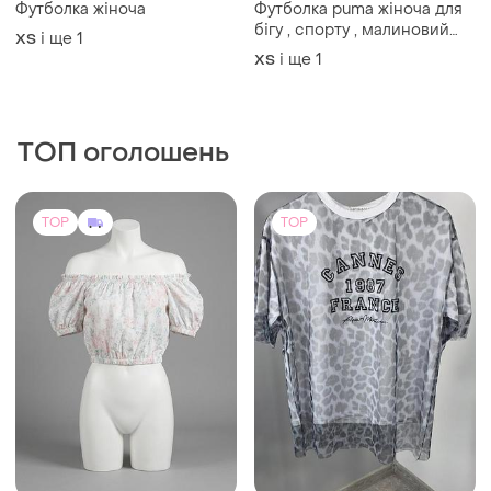
Футболка жіноча
Футболка puma жіноча для
бігу , спорту , малиновий
і ще
1
ХS
колір
і ще
1
ХS
ТОП оголошень
TOP
TOP