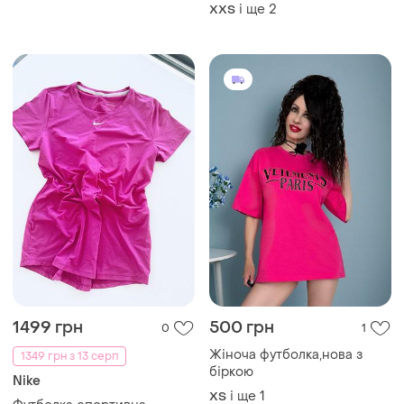
і ще
2
XХS
1499 грн
500 грн
0
1
Жіноча футболка,нова з
1349 грн з 13 серп
біркою
Nike
і ще
1
ХS