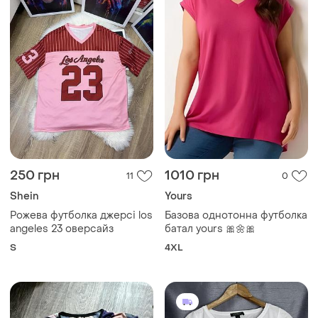
250 грн
1010 грн
11
0
Shein
Yours
Рожева футболка джерсі los
Базова однотонна футболка
angeles 23 оверсайз
батал yours 🎀🌼🎀
S
4XL