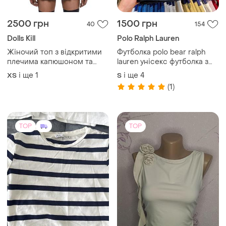
2500 грн
1500 грн
40
154
Dolls Kill
Polo Ralph Lauren
Жіночий топ з відкритими
Футболка polo bear ralph
плечима капюшоном та
lauren унісекс футболка з
маскою на зав’язках від
ведмедем, футболка
і ще
1
і ще
4
ХS
S
бренду dolls kill darker wavs
унисекс polo, футболка с
(1)
new rock y2k demonia
медведем
TOP
TOP