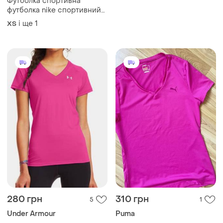
Футболка спортивна
футболка nike спортивний
одяг жіночий одяг майка
і ще
1
ХS
280 грн
310 грн
5
1
Under Armour
Puma