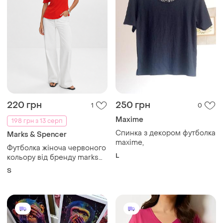
220 грн
250 грн
1
0
Maxime
198 грн з 13 серп
Спинка з декором футболка
Marks & Spencer
maxime,
Футболка жіноча червоного
L
кольору від бренду marks
spencer s
S