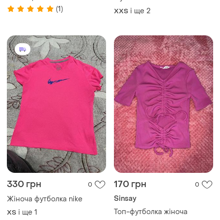
(1)
і ще
2
XХS
330 грн
170 грн
0
0
Sinsay
Жіноча футболка nike
Топ-футболка жіноча
і ще
1
ХS