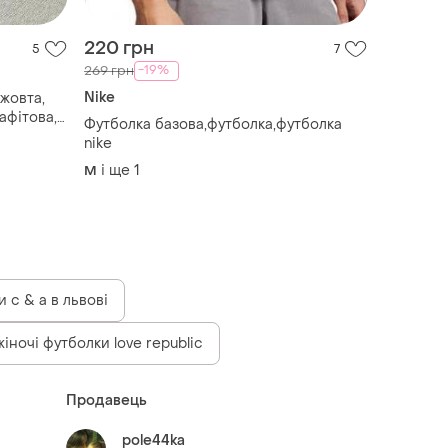
220 грн
5
7
-19%
269 грн
Nike
жовта,
афітова,
Футболка базова,футболка,футболка
а
nike
і ще
1
M
 c & a в львові
іночі футболки love republic
Продавець
pole44ka