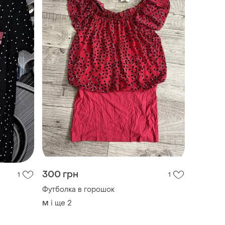
300 грн
1
1
Футболка в горошок
і ще
2
M