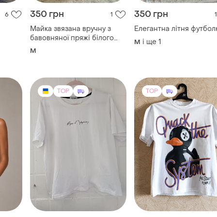
350 грн
350 грн
6
1
1
Майка звязана вручну з
Елегантна літня футбол
бавовняної пряжі білого
і ще
1
M
кольору.
M
TOP
TOP