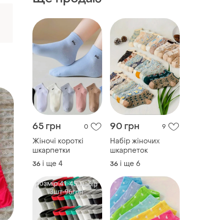
65 грн
90 грн
0
9
Жіночі короткі
Набір жіночих
шкарпетки
шкарпеток
і ще
4
і ще
6
36
36