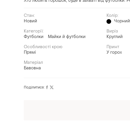
Хто любить горошок, буде в захваті від футболки. 
Стан:
Колір:
Новий
Чорни
Категорії:
Виріз
Футболки
Майки й футболки
Круглий
Особливості крою
Принт
Прямі
У горох
Матеріал
Бавовна
Поділитися: