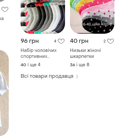
ка
96 грн
40 грн
4
2
Набір чоловічих
Низьки жіночі
спортивних
шкарпетки
шкарпеток
і ще
4
і ще
8
40
36
Всі товари продавця