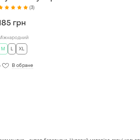
(3)
185 грн
Міжнародний
M
L
XL
В обране
6