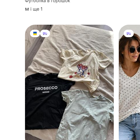
Футболка в горошок
і ще
1
M