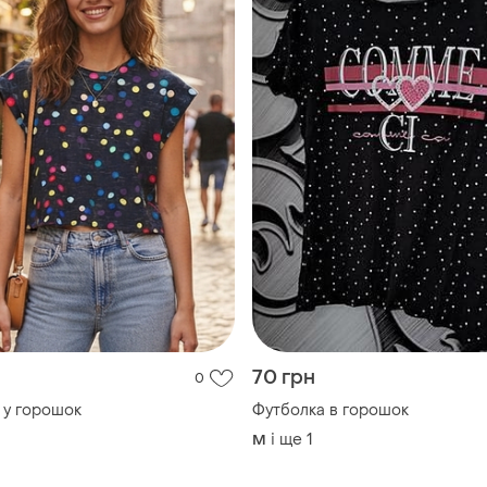
70 грн
0
 у горошок
Футболка в горошок
і ще
1
M