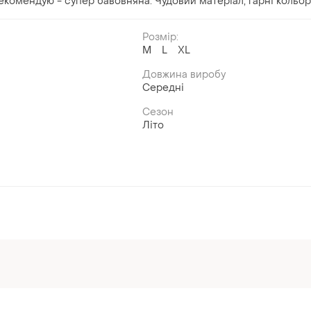
Рекомендую - супер бавовняна. Чудовий матеріал, гарні кольор
Розмір:
й
M
L
XL
Довжина виробу
Середні
Сезон
Літо