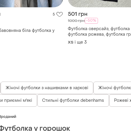
н
501 грн
5
-50%
1000 грн
Футболка оверсайз, футболка 
бавовняна біла футболка у
футболка рожева, футболка гр
футболка чорна, футболка біл
і ще
3
ХS
Жіночі футболки з нашивками в харкові
Жіночі футболки
и приємні м'які
Стильні футболки debenhams
Рожеві ж
Проданий
Футболка у горошок