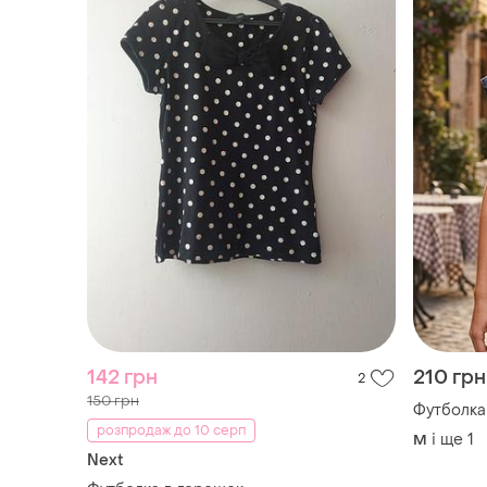
142 грн
210 грн
2
150 грн
Футболка
розпродаж до 10 серп
і ще
1
M
Next