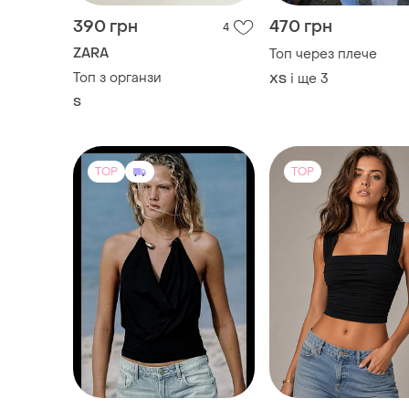
390 грн
470 грн
4
ZARA
Топ через плече
Топ з органзи
і ще
3
ХS
S
TOP
TOP