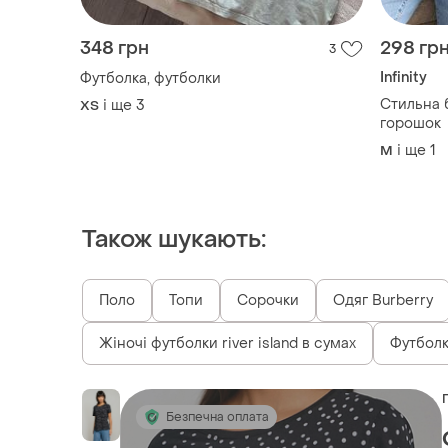
348 грн
298 гр
3
Infinity
Футболка, футболки
Стильна 
і ще
3
ХS
горошок
і ще
1
M
Також шукають:
Поло
Топи
Сорочки
Одяг Burberry
Жіночі футболки river island в сумах
Футболк
Безпечна оплата