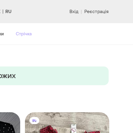
RU
Вхід
|
Реєстрація
ки
Стрічка
хожих