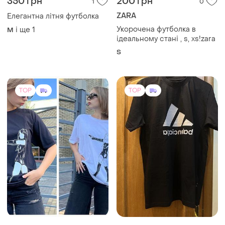
350 грн
200 грн
1
0
ZARA
Елегантна літня футболка
Укорочена футболка в
і ще
1
M
ідеальному стані , s, xs!zara
S
TOP
TOP