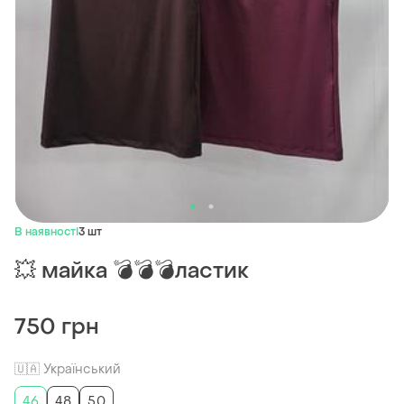
В наявності
3 шт
💥 майка 💣💣💣ластик
750 грн
🇺🇦 Український
46
48
50