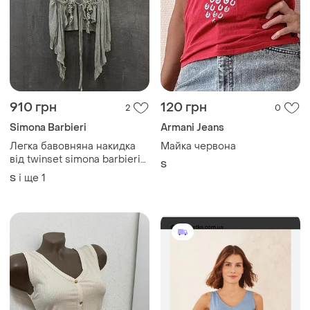
910 грн
120 грн
2
0
Simona Barbieri
Armani Jeans
Легка бавовняна накидка
Майка червона
від twinset simona barbieri
S
italy 00s
і ще
1
S