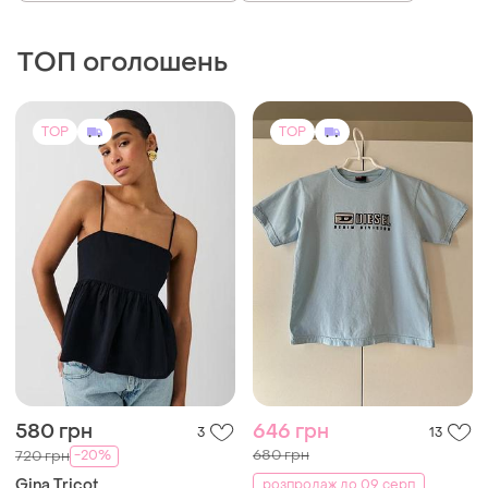
ТОП оголошень
TOP
TOP
580 грн
646 грн
3
13
680 грн
-20%
720 грн