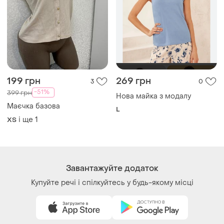
199 грн
269 грн
3
0
-51%
399 грн
Нова майка з модалу
Маєчка базова
L
і ще
1
ХS
Завантажуйте додаток
Купуйте речі і спілкуйтесь у будь-якому місці