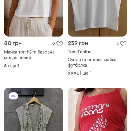
80 грн
239 грн
0
8
Tcm Tchibo
Майка топ h&m бавовна
модал новий
Супер брендова майка
футболка
і ще
1
S
і ще
1
XXXL