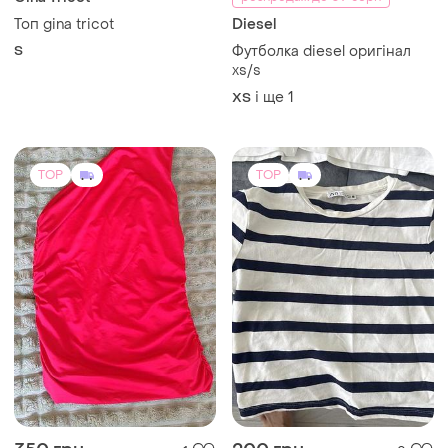
Gina Tricot
розпродаж до 09 серп
Топ gina tricot
Diesel
S
Футболка diesel оригінал
xs/s
і ще
1
ХS
TOP
TOP