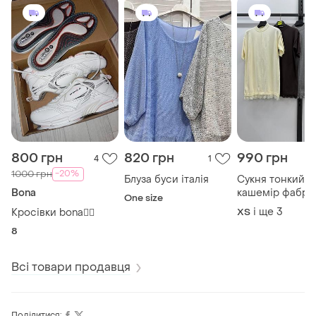
800 грн
820 грн
990 грн
4
1
-20%
1000 грн
Блуза буси італія
Сукня тонкий
Bona
кашемір фабри
One size
китай
і ще
3
Кросівки bona❤️‍🔥
ХS
8
Всі товари продавця
Поділитися: