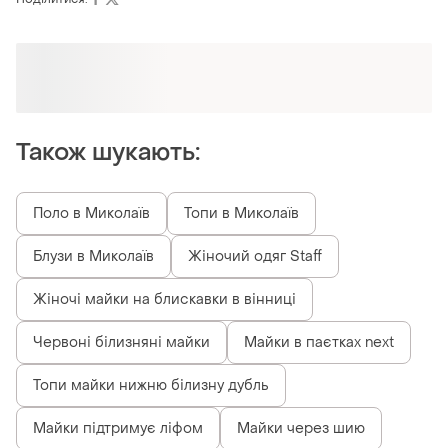
Оформлюйте підписку SMART
Отримайте замовлення з безкоштовною
доставкою
Також шукають:
Поло в Миколаїв
Топи в Миколаїв
Блузи в Миколаїв
Жіночий одяг Staff
Жіночі майки на блискавки в вінниці
Червоні білизняні майки
Майки в паєтках next
Топи майки нижню білизну дубль
Майки підтримує ліфом
Майки через шию