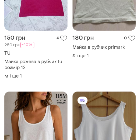
150 грн
180 грн
4
0
-40%
250 грн
Майка в рубчик primark
TU
і ще
1
S
Майка рожева в рубчик tu
розмір 12
і ще
1
M