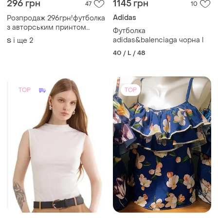
296 грн
1145 грн
47
10
Adidas
Розпродаж 296грн!футболка
з авторським принтом
Футболка
100% бавовняного
adidas&balenciaga чорна l
і ще
2
S
трикотажу
40 / L / 48
TOP
TOP