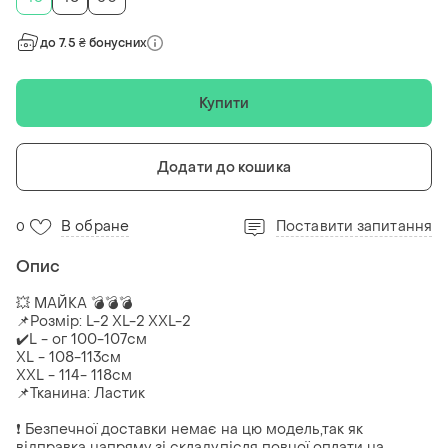
до 7.5 ₴ бонусних
Купити
Додати до кошика
В обране
Поставити запитання
0
Опис
💥 МАЙКА 💣💣💣
📌Розмір: L-2 XL-2 XXL-2
✔️L - ог 100-107см
XL - 108-113см
XXL - 114- 118см
📌Тканина: Ластик
❗ Безпечної доставки немає на цю модель,так як
відправка напряму зі складу,після повної оплати на