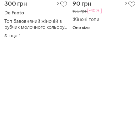
300 грн
90 грн
2
2
-40%
150 грн
De Facto
Жіночі топи
Топ бавовняний жiночій в
рубчик молочного кольору
One size
defacto
і ще
1
S