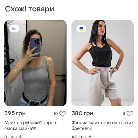
Схожі товари
395 грн
380 грн
10
8
Майка в рубчик🩵 гарна
Жіноча майка топ на тонких
якіска майка💙
бретелях
і ще
3
і ще
6
S
ХS