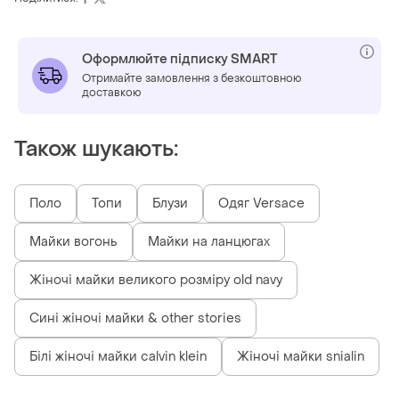
Оформлюйте підписку SMART
Отримайте замовлення з безкоштовною
доставкою
Також шукають:
Поло
Топи
Блузи
Одяг Versace
Майки вогонь
Майки на ланцюгах
Жіночі майки великого розміру old navy
Сині жіночі майки & other stories
Білі жіночі майки calvin klein
Жіночі майки snialin