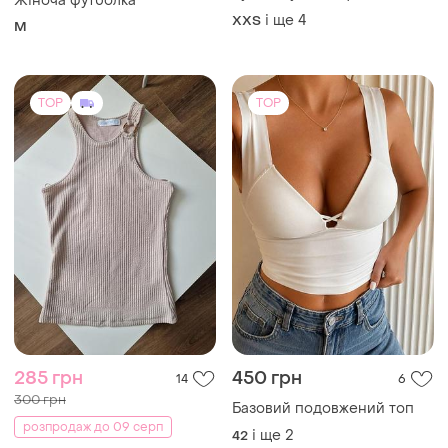
Жіноча футболка
тонких бретельках
і ще
4
XХS
M
TOP
TOP
285 грн
450 грн
14
6
300 грн
Базовий подовжений топ
розпродаж до 09 серп
і ще
2
42