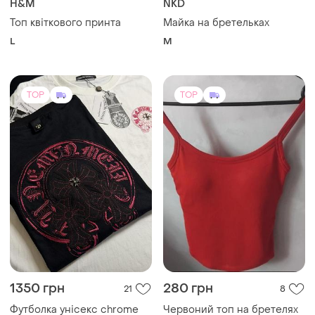
H&M
NKD
Топ квіткового принта
Майка на бретельках
L
M
TOP
TOP
1350 грн
280 грн
21
8
Футболка унісекс chrome
Червоний топ на бретелях