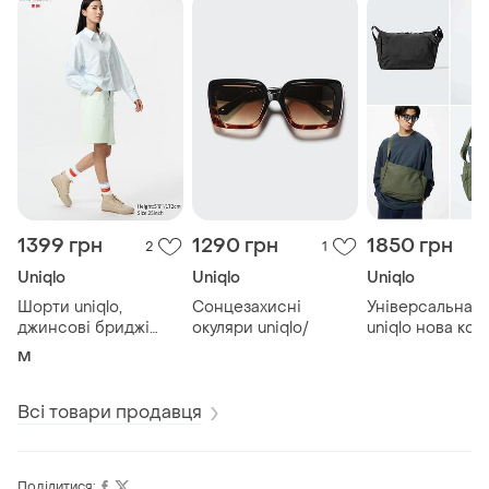
1399 грн
1290 грн
1850 грн
2
1
Uniqlo
Uniqlo
Uniqlo
Шорти uniqlo,
Сонцезахисні
Універсальна с
джинсові бриджі
окуляри uniqlo/
uniqlo нова коле
р.28
M
Всі товари продавця
Поділитися: