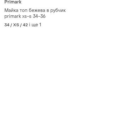
Primark
Майка топ бежева в рубчик
primark xs-s 34-36
і ще
1
34 / XS / 42