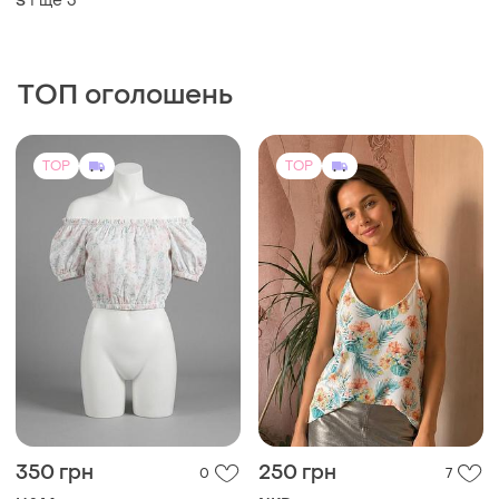
і ще
3
S
ТОП оголошень
TOP
TOP
350 грн
250 грн
0
7