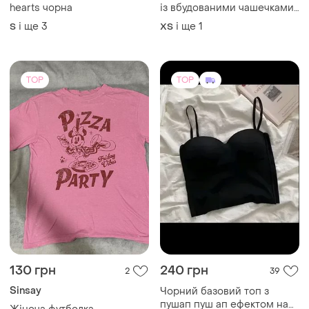
hearts чорна
із вбудованими чашечками
❤️❤️
і ще
3
і ще
1
S
ХS
TOP
TOP
130 грн
240 грн
2
39
Sinsay
Чорний базовий топ з
пушап пуш ап ефектом на