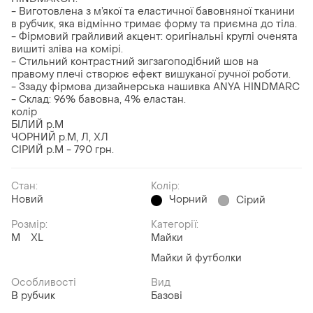
- Виготовлена з м’якої та еластичної бавовняної тканини
в рубчик, яка відмінно тримає форму та приємна до тіла.
- Фірмовий грайливий акцент: оригінальні круглі оченята
вишиті зліва на комірі.
- Стильний контрастний зигзагоподібний шов на
правому плечі створює ефект вишуканої ручної роботи.
- Ззаду фірмова дизайнерська нашивка ANYA HINDMARC
- Склад: 96% бавовна, 4% еластан.
колір
БІЛИЙ р.М
ЧОРНИЙ р.М, Л, ХЛ
СІРИЙ р.М - 790 грн.
Стан:
Колір:
Новий
Чорний
Сірий
Розмір:
Категорії:
M
XL
Майки
Майки й футболки
Особливості
Вид
В рубчик
Базові