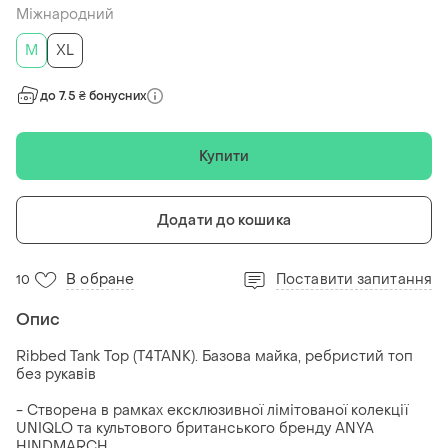
Міжнародний
M
XL
до 7.5 ₴ бонусних
Купити
Додати до кошика
В обране
Поставити запитання
10
Опис
Ribbed Tank Top (T4TANK). Базова майка, ребристий топ
без рукавів
- Створена в рамках ексклюзивної лімітованої колекції
UNIQLO та культового британського бренду ANYA
HINDMARCH.