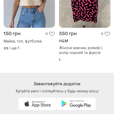
150 грн
550 грн
0
0
H&M
Майка, топ, футболка
Жіночк маєчка, розмір l,
і ще
1
ХS
колір чорний та фуксія
L
Завантажуйте додаток
Купуйте речі і спілкуйтесь у будь-якому місці