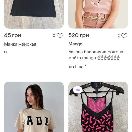
65 грн
520 грн
0
2
Mango
Майка женская
Базова бавовняна рожева
S
майка mango ☝️☝️☝️☝️☝️☝️☝️
і ще
1
ХS