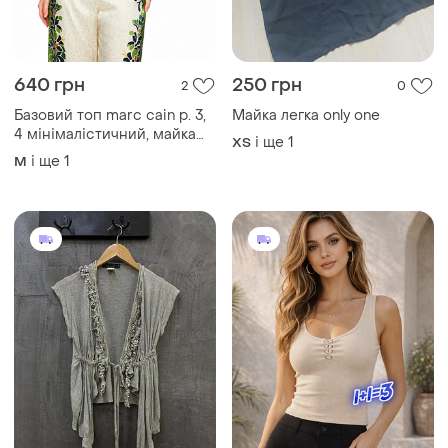
640 грн
250 грн
2
0
Базовий топ marc cain р. 3,
Майка легка only one
4 мінімалістичний, майка
і ще
1
ХS
базова, мінімалістична,
і ще
1
M
преміум