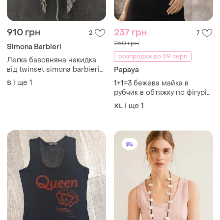
910 грн
237 грн
2
7
250 грн
Simona Barbieri
розпродаж до 09 серп
Легка бавовняна накидка
від twinset simona barbieri
Papaya
italy 00s
і ще
1
S
1+1=3 бежева майка в
рубчик в обтяжку по фігурі
papaya, розмір 50 - 52
і ще
1
XL