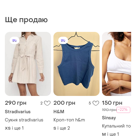
Ще продаю
290 грн
200 грн
150 грн
2
5
-22%
190 грн
Stradivarius
H&M
Sinsay
Сукня stradivarius
Кроп-топ h&m
Купальний топ 
і ще
1
і ще
2
ХS
S
і ще
1
M