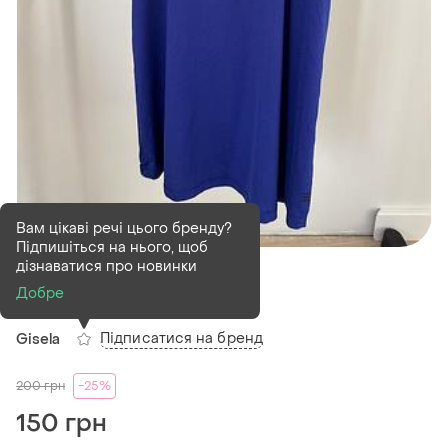
Вам цікаві речі цього бренду?
Підпишіться на нього, щоб
В наявності
1 шт
дізнаватися про новинки
Спортивна майка
Добре
Підписатися на бренд
Gisela
200
грн
-25%
150 грн