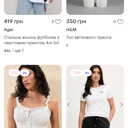
208 грн
499 грн
1
3
219 грн
Puma
розпродаж до 09 серп
Нова біла футболка, puma,
Shein
☀️
Білий топ на бретельках
M
S