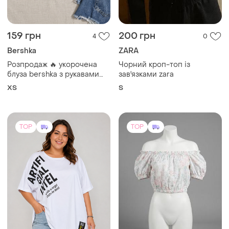
419 грн
350 грн
3
0
Ager
H&M
Стильна жіноча футболка з
Топ квіткового принта
текстовим принтом 4xl-5xl
L
і ще
1
4XL
TOP
TOP