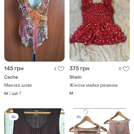
200 грн
350 грн
2
6
Esmara
Diesel
Жіноча майка великого
Женская майка diesel
розміру
і ще
1
S
і ще
1
56-58