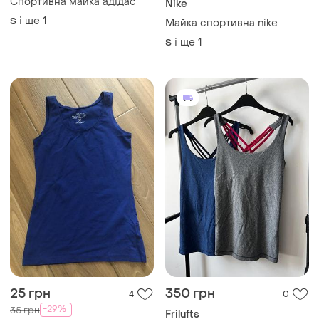
25 грн
350 грн
4
0
-29%
35 грн
Frilufts
Жіноча спортивна майка
Жіноча спортивна майка
frilufts
S
і ще
1
S
ТОП оголошень
TOP
TOP