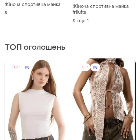
300 грн
240 грн
3
26
-4%
250 грн
De Facto
Shein
Топ бавовняний жiночій в
рубчик молочного кольору
Неймовірний
defacto
асиметричний топ гола
і ще
1
S
спинка бежевий зав'язки
і ще
1
S
трендовий беж нюдовий
сексі ефектрний лео
леопардовий чокер
TOP
TOP