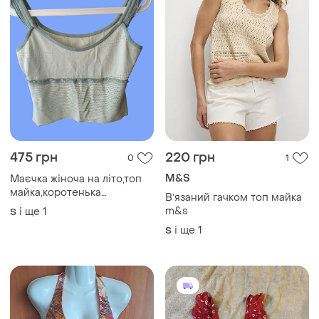
145 грн
375 грн
2
0
Cache
Shein
Маєчка шовк
Жіноча майка резинка
і ще
1
M
M