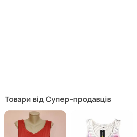
145 грн
179 грн
0
1
Per Una
Cache Cache
Гарна брендова трикотажна
Майка cache cache жіноча
віскозна майка
S
44