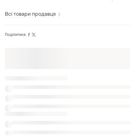
Всі товари продавця
Поділитися:
Також шукають:
Поло
Топи
Блузи
Жіночий одяг Staff
Жіночі ажурні майки в одесі
Жіночі майки oasis в івано-франківську