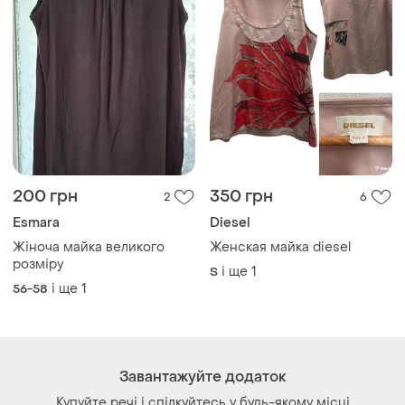
Завантажуйте додаток
Купуйте речі і спілкуйтесь у будь-якому місці
Як це працює?
Україна, 02121, місто Київ, Харківське шосе, будинок
201-203, літера 4Г
Політика конфіденційності
Договір-оферта
Контакти
Ми у соц.мережах