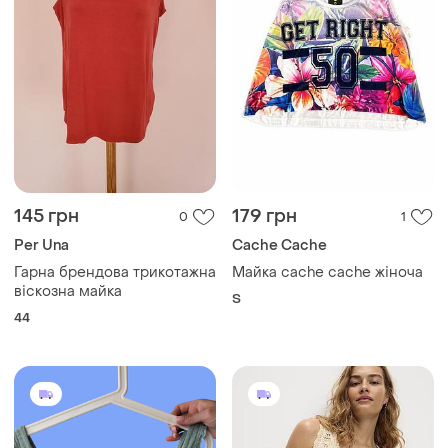
475 грн
220 грн
0
1
M&S
Маєчка жіноча на літо,топ
майка,коротенька
Вʼязаний гачком топ майка
маєчка,майка,для жінок,на
m&s
і ще
1
S
літо
і ще
1
S