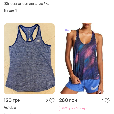
120 грн
280 грн
0
1
Adidas
252 грн з 10 серп
Спортивна майка адідас
Nike
і ще
1
S
Майка спортивна nike
і ще
1
S