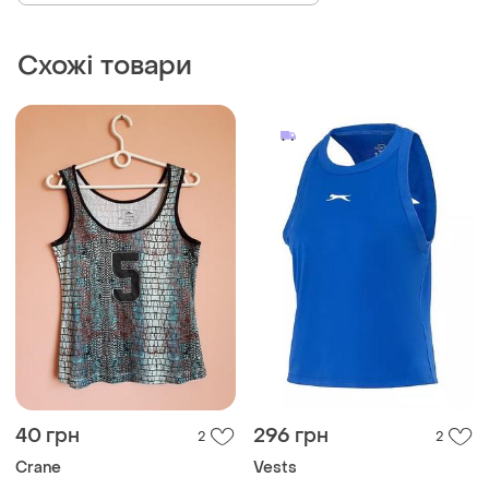
40 грн
296 грн
2
2
Crane
Vests
Спортивна майка
Спортивна майка
S
S