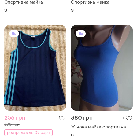
256 грн
380 грн
1
1
270 грн
Жіноча майка спортивна
розпродаж до 09 серп
S
Жіноча спортивна майка
і ще
1
S