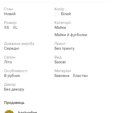
Стан:
Колір:
Новий
Білий
Розмір:
Категорії:
ХS
XL
Майки
Майки й футболки
Довжина виробу
Принт
Середні
Без принту
Сезон
Вид
Літо
Базові
Особливості
Матеріал
В рубчик
Бавовна
Еластан
Декор
Без декору
Продавець
hashonline