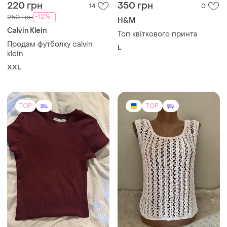
220 грн
350 грн
14
0
-12%
250 грн
H&M
Calvin Klein
Топ квіткового принта
Продам футболку calvin
L
klein
XXL
TOP
TOP