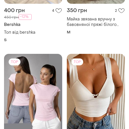
400 грн
350 грн
4
2
-12%
450 грн
Майка звязана вручну з
Bershka
бавовняної пряжі білого
кольору.
Топ від bershka
M
S
TOP
TOP