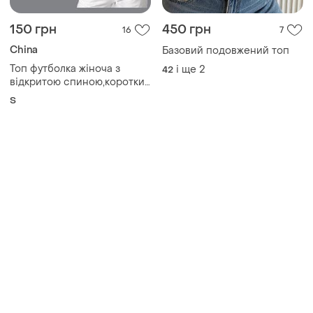
150 грн
450 грн
16
7
China
Базовий подовжений топ
Топ футболка жіноча з
і ще
2
42
відкритою спиною,короткий
рукав,топ блуза ніжно
S
рожевий колір
,легка,,невагома