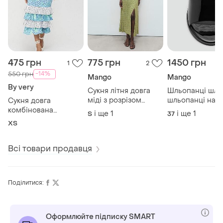
475 грн
775 грн
1450 грн
1
2
-14%
550 грн
Mango
Mango
By very
Сукня літня довга
Шльопанці шле
міді з розрізом
шльопанці на
Сукня довга
плаття миди платье
каблуку босоні
комбінована
і ще
1
і ще
1
S
37
жатка платье с
босоножки
оригінальна плаття
ХS
разрезом
максі міді платье
комбінована сукня
платте с открытой
Всі товари продавця
спиной
Поділитися:
Оформлюйте підписку SMART