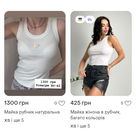
1300 грн
425 грн
0
5
Майка рубчик натуральна
Майка жіноча в рубчик,
багато кольорів.
і ще
5
ХS
і ще
5
ХS