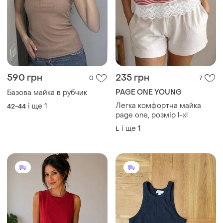
590 грн
235 грн
0
7
PAGE ONE YOUNG
Базова майка в рубчик
Легка комфортна майка
і ще
1
42-44
page one, розмір l-xl
і ще
1
L