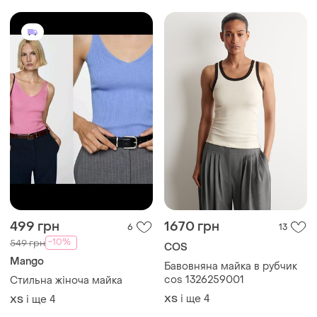
499 грн
1670 грн
6
13
-10%
549 грн
COS
Mango
Бавовняна майка в рубчик
cos 1326259001
Стильна жіноча майка
і ще
4
і ще
4
ХS
ХS