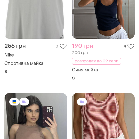
256 грн
190 грн
0
4
200 грн
Nike
розпродаж до 09 серп
Спортивна майка
Синя майка
S
S