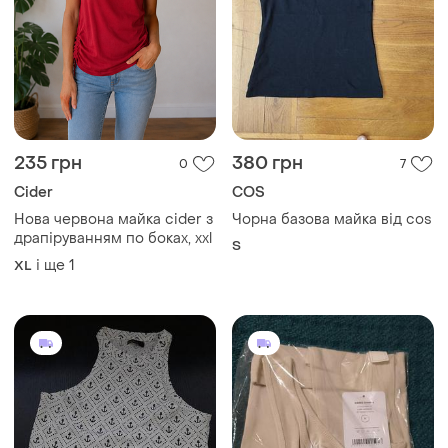
235 грн
380 грн
0
7
Cider
COS
Нова червона майка cider з
Чорна базова майка від cos
драпіруванням по боках, xxl
S
і ще
1
XL