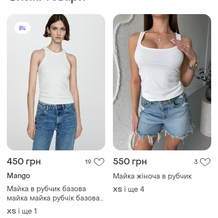
450 грн
550 грн
19
3
Mango
Майка жіноча в рубчик
Майка в рубчик базова
і ще
4
ХS
майка майка рубчік базовая
майка
і ще
1
ХS