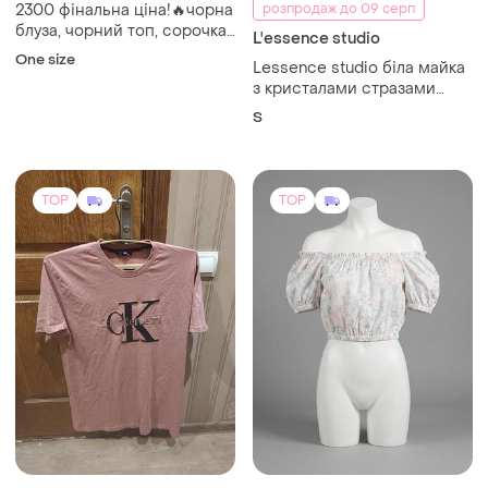
2300 фінальна ціна!🔥чорна
розпродаж до 09 серп
блуза, чорний топ, сорочка
L'essence studio
з баскою, корея
One size
Lessence studio біла майка
з кристалами стразами
футболка топ лесенс tank
S
top
TOP
TOP