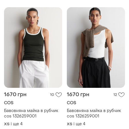
1670 грн
1670 грн
10
12
COS
COS
Бавовняна майка в рубчик
Бавовняна майка в рубчик
cos 1326259001
cos 1326259001
і ще
4
і ще
4
ХS
ХS