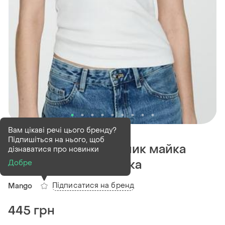
В наявності
4 шт
Вам цікаві речі цього бренду?
Підпишіться на нього, щоб
Майка базова в рубчик майка
дізнаватися про новинки
рубчік бащовая майка
Добре
Підписатися на бренд
Mango
445 грн