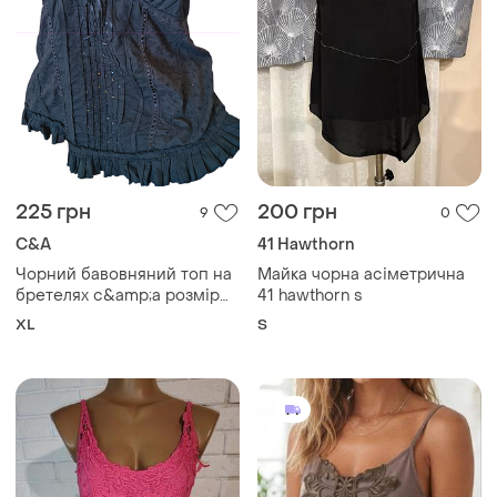
225 грн
200 грн
9
0
C&A
41 Hawthorn
Чорний бавовняний топ на
Майка чорна асіметрична
бретелях c&amp;a розмір
41 hawthorn s
44-46 (l/xl), у стилі y2k/
XL
S
гранж