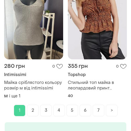
280 грн
355 грн
0
0
Intimissimi
Topshop
Майка сріблястого кольору
Стильний топ майка в
розмір м від intimissimi
леопардовий принт
topshop
і ще
1
40
M
1
2
3
4
5
6
7
>