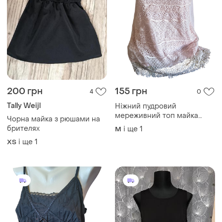
200 грн
155 грн
4
0
Tally Weijl
Ніжний пудровий
мереживний топ майка
Чорна майка з рюшами на
віскоза
брителях
і ще
1
M
і ще
1
ХS