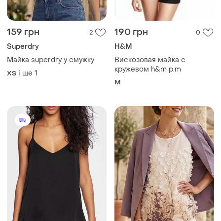
159 грн
190 грн
2
0
Superdry
H&M
Майка superdry у смужку
Вискозовая майка с
кружевом h&m p.m
і ще
1
ХS
M