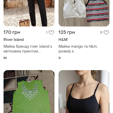
170 грн
125 грн
1
0
River Island
H&M
Майка бренду river island з
Майки mango та h&m,
квітковим принтом.
розмір s
заміри:пог-39(45) см,
M
S
довжина виробу -59 см,