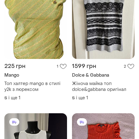
225 грн
1599 грн
1
2
Mango
Dolce & Gabbana
Топ халтер mango в стилі
Жіноча майка топ
y2k з люрексом
dolce&gabbana оригінал
і ще
1
і ще
1
S
S