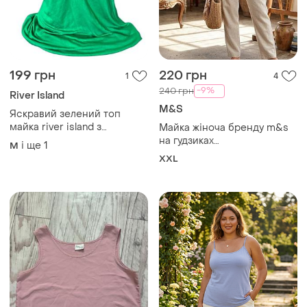
199 грн
220 грн
1
4
-9%
240 грн
River Island
M&S
Яскравий зелений топ
майка river island з
Майка жіноча бренду m&s
паєтками в стилі y2k /
на гудзиках
і ще
1
M
борцовка / шовковиста
заміри:пог-61см, довжина
XXL
віскоза
виробу -73 та 81 см