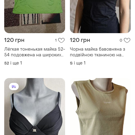
120 грн
120 грн
1
0
Лёгкая тоненькая майка 52-
Чорна майка бавовняна з
54 подовжена на широких
подвійною тканиною на
бретелях свободная с
грудях для підтримки
і ще
1
і ще
1
52
S
принтом легка футболка
зелена тоненька
удлиненная