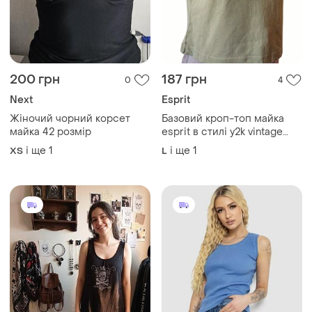
200 грн
187 грн
0
4
Next
Esprit
Жіночий чорний корсет
Базовий кроп-топ майка
майка 42 розмір
esprit в стилі y2k vintage
плотний хлопок
і ще
1
і ще
1
ХS
L