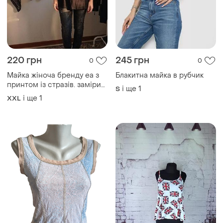
220 грн
245 грн
0
0
Майка жіноча бренду ea з
Блакитна майка в рубчик
принтом із стразів. заміри
і ще
1
S
:пог-52(62) см, довжина
і ще
1
XXL
виробу -81 см