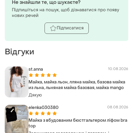
Не знайшли те, що шукаєте?
Підпишіться на пошук, щоб дізнаватися про появу
нових речей
Підписатися
Відгуки
st.anna
10.08.2026
Майка, майка льон, лляна майка, базова майка
из льна, льняная майка базовая, майка mango
Дякую
elenka030380
08.08.2026
Майка з вбудованим бюстгальтером ліфом bra
top