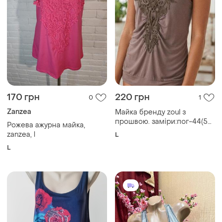
170 грн
220 грн
0
1
Zanzea
Майка бренду zoul з
прошвою. заміри:пог-44(55)
Рожева ажурна майка,
см, довжина виробу -61 см
zanzea, l
L
L