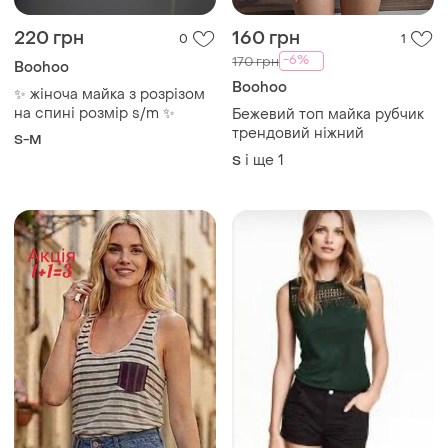
220 грн
160 грн
0
1
-6%
170 грн
Boohoo
Boohoo
✨ жіноча майка з розрізом
на спині розмір s/m ✨
Бежевий топ майка рубчик
трендовий ніжний
S-M
і ще
1
S