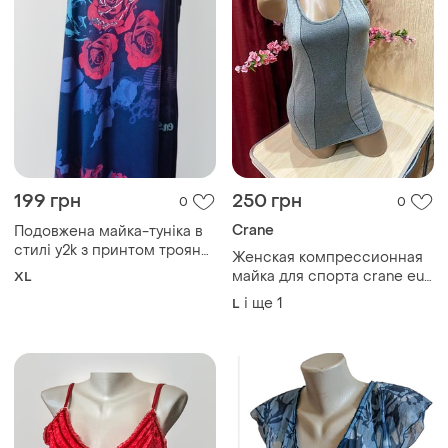
199 грн
250 грн
0
0
Crane
Подовжена майка-туніка в
стилі y2k з принтом троянд
Женская компрессионная
та стразами xl
майка для спорта crane eur
XL
40-42
і ще
1
L