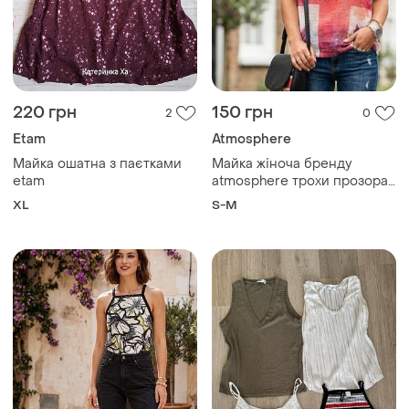
220 грн
150 грн
2
0
Etam
Atmosphere
Майка ошатна з паєтками
Майка жіноча бренду
etam
atmosphere трохи прозора.
заміри : пог -57 см,
XL
S-M
довжина виробу-63