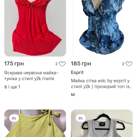
175 грн
185 грн
2
2
Esprit
Яскрава червона майка-
туніка у стилі y2k італія
Майка сітка edc by esprit у
стилі y2k / прозорий топ із
і ще
1
S
заходом/розмір m
M