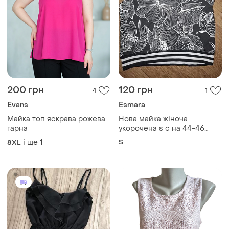
200 грн
120 грн
4
1
Evans
Esmara
Майка топ яскрава рожева
Нова майка жіноча
гарна
укорочена s с на 44-46
esmara бавовна
і ще
1
S
8XL