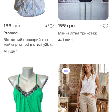
199 грн
199 грн
4
1
Promod
Майка літня трикотаж
Вінтажний прозорий топ
і ще
1
46
майка promod в стилі y2k /
сітка меш корсетного крою
і ще
1
M