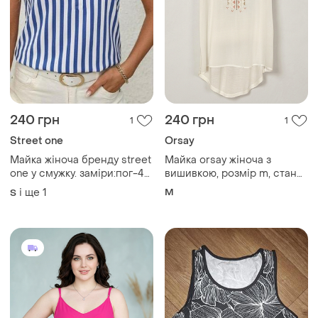
240 грн
240 грн
1
1
Street one
Orsay
Майка жіноча бренду street
Майка orsay жіноча з
one у смужку. заміри:пог-49
вишивкою, розмір m, стан
см, довжина виробу -64 та
нової
і ще
1
M
S
69 см