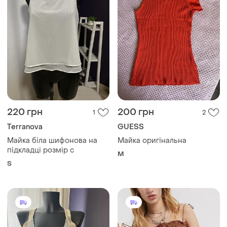
220 грн
200 грн
1
2
Terranova
GUESS
Майка біла шифонова на
Майка оригінальна
підкладці розмір с
M
S