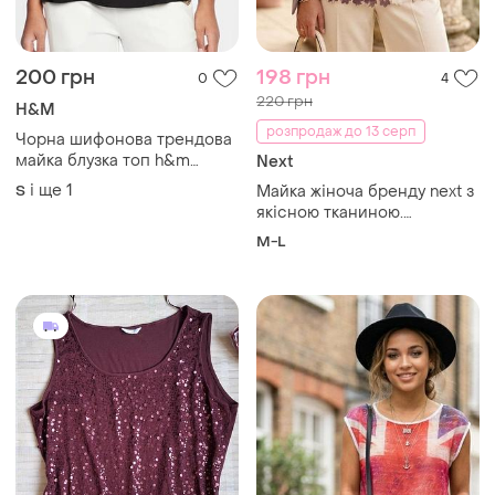
200 грн
198 грн
0
4
220 грн
H&M
розпродаж до 13 серп
Чорна шифонова трендова
майка блузка топ h&m
Next
класична гола спинка
і ще
1
S
Майка жіноча бренду next з
розрізи по бокам
якісною тканиною.
заміри:пог-49 см, довжина
M-L
виробу - 68 см