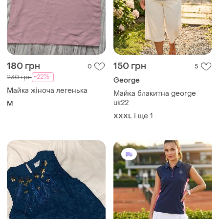
180 грн
150 грн
0
5
-22%
230 грн
George
Майка жіноча легенька
Майка блакитна george
uk22
M
і ще
1
XXXL