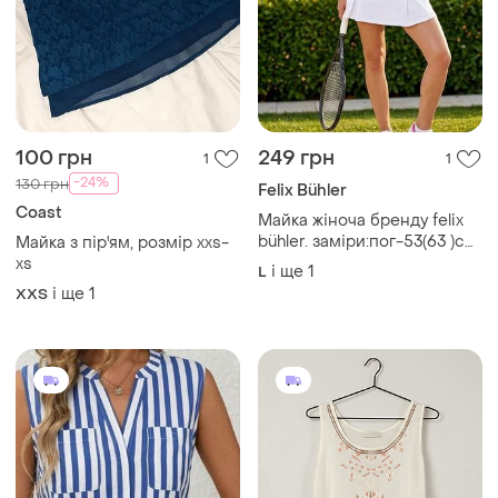
100 грн
249 грн
1
1
-24%
130 грн
Felix Bühler
Coast
Майка жіноча бренду felix
bühler. заміри:пог-53(63 )см,
Майка з пір'ям, розмір xxs-
довжина виробу -66 см
xs
і ще
1
L
і ще
1
XХS