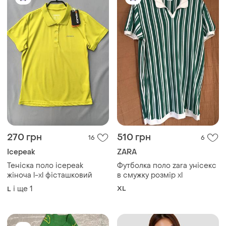
270 грн
510 грн
16
6
Icepeak
ZARA
Теніска поло icepeak
Футболка поло zara унісекс
жіноча l-xl фісташковий
в смужку розмір xl
і ще
1
XL
L