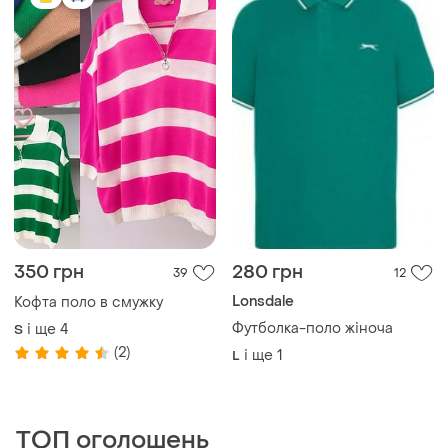
350 грн
280 грн
39
12
Lonsdale
Кофта поло в смужку
Футболка-поло жіноча
і ще
4
S
(2)
і ще
1
L