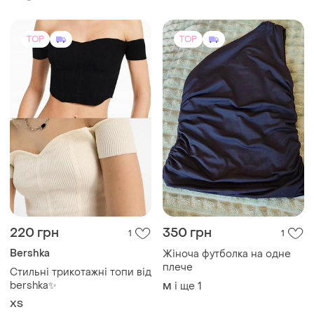
ТОП оголошень
TOP
TOP
220 грн
350 грн
1
1
Bershka
Жіноча футболка на одне
плече
Стильні трикотажні топи від
bershka✨
і ще
1
M