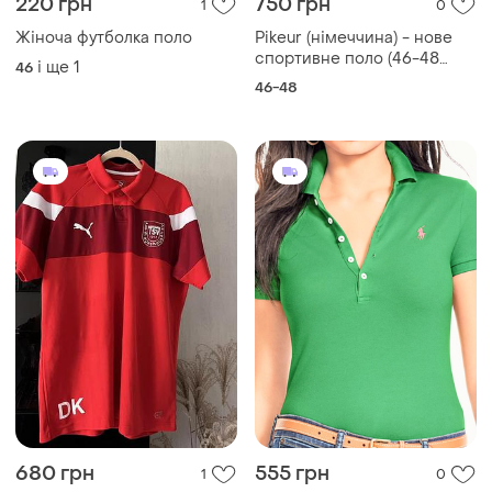
220 грн
750 грн
1
0
Жіноча футболка поло
Pikeur (німеччина) - нове
спортивне поло (46-48
і ще
1
46
розмір)
46-48
680 грн
555 грн
1
0