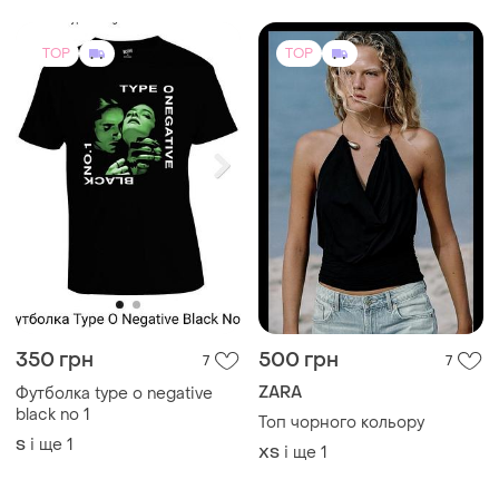
TOP
TOP
350 грн
500 грн
7
7
ZARA
Футболка type o negative
black no 1
Топ чорного кольору
і ще
1
S
і ще
1
ХS