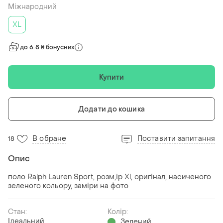
Міжнародний
XL
до 6.8 ₴ бонусних
Купити
Додати до кошика
В обране
Поставити запитання
18
Опис
поло Ralph Lauren Sport, розм,ір Xl, оригінал, насиченого
зеленого кольору, заміри на фото
Стан:
Колір:
Ідеальний
Зелений