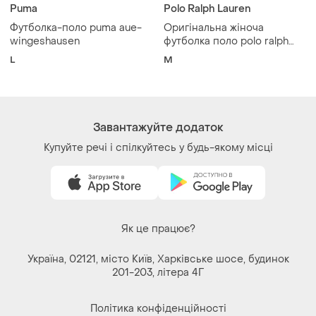
Puma
Polo Ralph Lauren
Футболка-поло puma aue-
Оригінальна жіноча
wingeshausen
футболка поло polo ralph
lauren у зеленому кольорі
L
M
billiard green
Завантажуйте додаток
Купуйте речі і спілкуйтесь у будь-якому місці
Як це працює?
Україна, 02121, місто Київ, Харківське шосе, будинок
201-203, літера 4Г