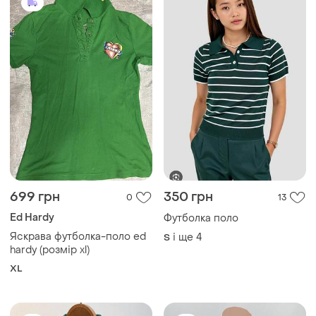
699 грн
350 грн
0
13
Ed Hardy
Футболка поло
Яскрава футболка-поло ed
і ще
4
S
hardy (розмір xl)
XL