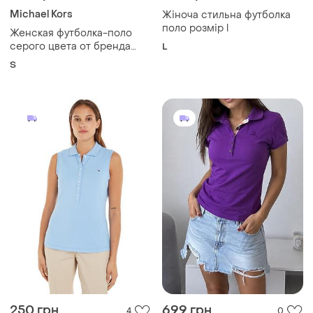
550 грн
330 грн
0
1
Michael Kors
Жіноча стильна футболка
поло розмір l
Женская футболка-поло
серого цвета от бренда
L
michael kors, с
S