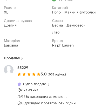
Розмір:
Категорії:
XL
Поло
Майки й футболки
Довжина рукава
Сезон
Довгий
Весна
Демісезон
Літо
Матеріал
Бренд:
Бавовна
Ralph Lauren
Продавець
65229
5.0
(105 оцінок)
Супер-продавець
Знам'янка
98% виконаних замовлень
Відповідає протягом 6ти годин