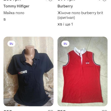
250 грн
699 грн
4
0
Tommy Hilfiger
Burberry
Майка поло
Жіноче поло burberry brit
(оригінал)
S
і ще
1
ХS