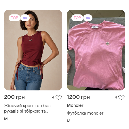
ХS
TOP
TOP
200 грн
1200 грн
4
4
Moncler
Жіночий кроп-топ без
рукавів зі збіркою та
Футболка moncler
зав'язками з боків
M
M