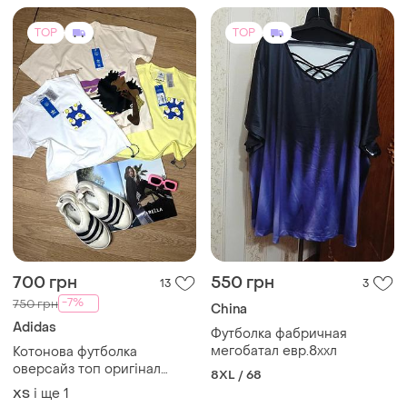
TOP
TOP
700 грн
550 грн
13
3
-7%
750 грн
China
Adidas
Футболка фабричная
мегобатал евр.8ххл
Котонова футболка
оверсайз топ оригінал
8XL / 68
adidas originals