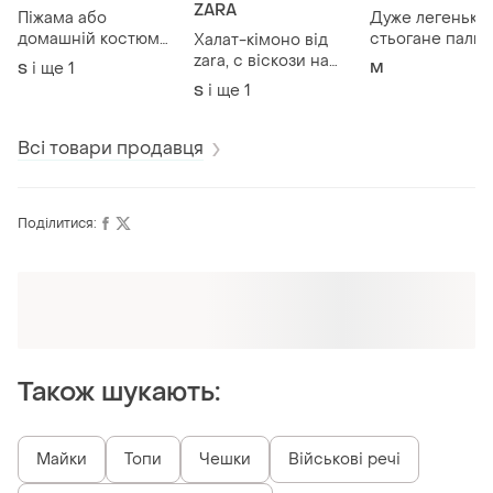
ZARA
Піжама або
Дуже легеньке
домашній костюм
стьогане пальт
Халат-кімоно від
victoria's secret, на
нейлону, молоч
zara, c віскози на
і ще
1
M
S
розмір s,m
кольору, розмір
атласній підкладці,
і ще
1
S
38(м), стан ново
стан нової речі
Всі товари продавця
Поділитися:
Оформлюйте підписку SMART
Отримайте замовлення з безкоштовною
доставкою
Також шукають:
Майки
Топи
Чешки
Військові речі