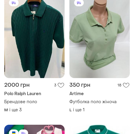
2000 грн
350 грн
3
18
Polo Ralph Lauren
Artime
Брендове поло
Футболка поло жіноча
і ще
3
і ще
1
M
L